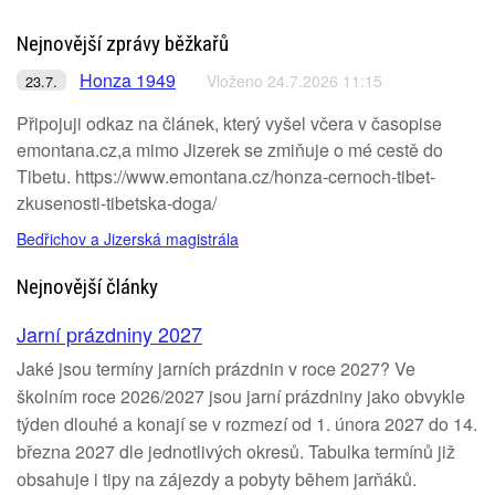
Nejnovější zprávy běžkařů
Honza 1949
Vloženo 24.7.2026 11:15
23.7.
Připojuji odkaz na článek, který vyšel včera v časopise
emontana.cz,a mimo Jizerek se zmiňuje o mé cestě do
Tibetu. https://www.emontana.cz/honza-cernoch-tibet-
zkusenosti-tibetska-doga/
Bedřichov a Jizerská magistrála
Nejnovější články
Jarní prázdniny 2027
Jaké jsou termíny jarních prázdnin v roce 2027? Ve
školním roce 2026/2027 jsou jarní prázdniny jako obvykle
týden dlouhé a konají se v rozmezí od 1. února 2027 do 14.
března 2027 dle jednotlivých okresů. Tabulka termínů již
obsahuje i tipy na zájezdy a pobyty během jarňáků.