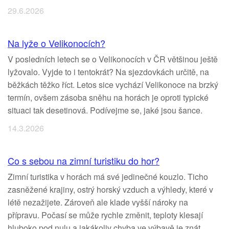
29.6.2026
Na lyže o Velikonocích?
V posledních letech se o Velikonocích v ČR většinou ještě
lyžovalo. Vyjde to i tentokrát? Na sjezdovkách určitě, na
běžkách těžko říct. Letos sice vychází Velikonoce na brzký
termín, ovšem zásoba sněhu na horách je oproti typické
situaci tak desetinová. Podívejme se, jaké jsou šance.
14.3.2026
Co s sebou na zimní turistiku do hor?
Zimní turistika v horách má své jedinečné kouzlo. Ticho
zasněžené krajiny, ostrý horský vzduch a výhledy, které v
létě nezažijete. Zároveň ale klade vyšší nároky na
přípravu. Počasí se může rychle změnit, teploty klesají
hluboko pod nulu a jakákoliv chyba ve výbavě je znát.