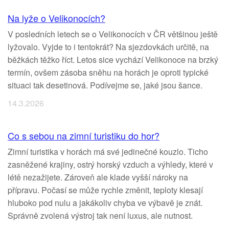
Na lyže o Velikonocích?
V posledních letech se o Velikonocích v ČR většinou ještě
lyžovalo. Vyjde to i tentokrát? Na sjezdovkách určitě, na
běžkách těžko říct. Letos sice vychází Velikonoce na brzký
termín, ovšem zásoba sněhu na horách je oproti typické
situaci tak desetinová. Podívejme se, jaké jsou šance.
14.3.2026
Co s sebou na zimní turistiku do hor?
Zimní turistika v horách má své jedinečné kouzlo. Ticho
zasněžené krajiny, ostrý horský vzduch a výhledy, které v
létě nezažijete. Zároveň ale klade vyšší nároky na
přípravu. Počasí se může rychle změnit, teploty klesají
hluboko pod nulu a jakákoliv chyba ve výbavě je znát.
Správně zvolená výstroj tak není luxus, ale nutnost.