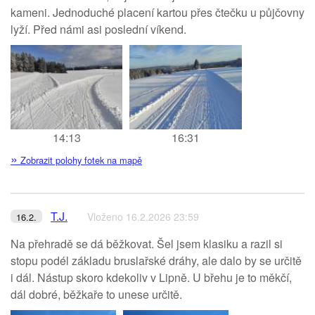
kameni. Jednoduché placení kartou přes čtečku u půjčovny
lyží. Před námi asi poslední víkend.
14:13
16:31
»
Zobrazit polohy fotek na mapě
T.J.
Vloženo 16.2.2026 23:59
16.2.
Na přehradě se dá běžkovat. Šel jsem klasiku a razil si
stopu podél základu bruslařské dráhy, ale dalo by se určitě
i dál. Nástup skoro kdekoliv v Lipně. U břehu je to měkčí,
dál dobré, běžkaře to unese určitě.