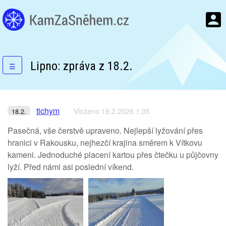
Lipno: zpráva z 18.2.
☰
tichym
Vloženo 19.2.2026 1:35
18.2.
Pasečná, vše čerstvě upraveno. Nejlepší lyžování přes
hranici v Rakousku, nejhezčí krajina směrem k Vítkovu
kameni. Jednoduché placení kartou přes čtečku u půjčovny
lyží. Před námi asi poslední víkend.