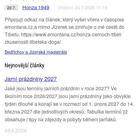
Honza 1949
Vloženo 24.7.2026 11:15
23.7.
Připojuji odkaz na článek, který vyšel včera v časopise
emontana.cz,a mimo Jizerek se zmiňuje o mé cestě do
Tibetu. https://www.emontana.cz/honza-cernoch-tibet-
zkusenosti-tibetska-doga/
Bedřichov a Jizerská magistrála
Nejnovější články
Jarní prázdniny 2027
Jaké jsou termíny jarních prázdnin v roce 2027? Ve
školním roce 2026/2027 jsou jarní prázdniny jako obvykle
týden dlouhé a konají se v rozmezí od 1. února 2027 do 14.
března 2027 dle jednotlivých okresů. Tabulka termínů již
obsahuje i tipy na zájezdy a pobyty během jarňáků.
29.6.2026