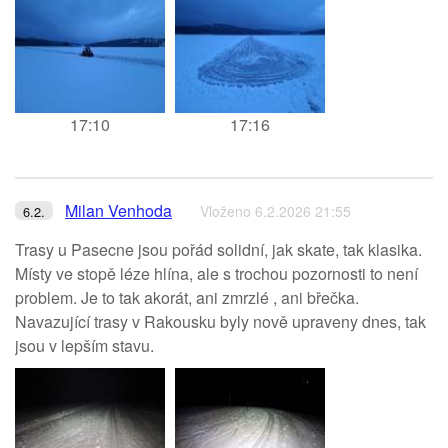
17:10
17:16
Milan Venhoda
Vloženo 6.2.2026 21:55
6.2.
Trasy u Pasecne jsou pořád solidní, jak skate, tak klasika.
Místy ve stopě léze hlína, ale s trochou pozornosti to není
problem. Je to tak akorát, ani zmrzlé , ani břečka.
Navazující trasy v Rakousku byly nově upraveny dnes, tak
jsou v lepším stavu.