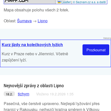
Leaflet
|
© Seznam.cz a.s. a další
Mapa obsahuje polohu všech 2 fotek.
Oblast:
Šumava
→
Lipno
Reklama
Kurz jízdy na kolečkových lyžích
Prozkoumat
Kurz v Praze nebo v Jilemnici. Včetně
zapůjčení lyží.
Nejnovější zprávy z oblasti Lipno
tichym
Vloženo 19.2.2026 1:35
18.2.
Pasečná, vše čerstvě upraveno. Nejlepší lyžování přes
hranici v Rakousku, nejhezčí krajina směrem k Vítkovu