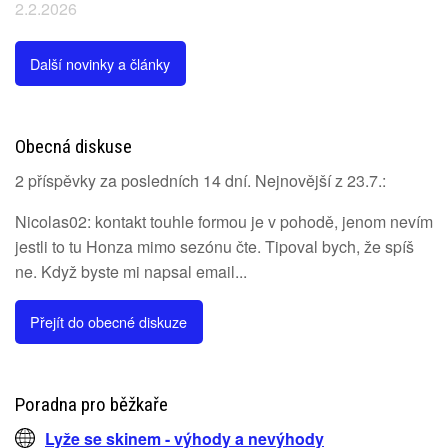
2.2.2026
Další novinky a články
Obecná diskuse
2 příspěvky za posledních 14 dní. Nejnovější z 23.7.:
Nicolas02: kontakt touhle formou je v pohodě, jenom nevím
jestli to tu Honza mimo sezónu čte. Tipoval bych, že spíš
ne. Když byste mi napsal email...
Přejít do obecné diskuze
Poradna pro běžkaře
Lyže se skinem - výhody a nevýhody