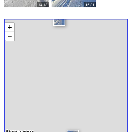
14:13
16:31
+
−