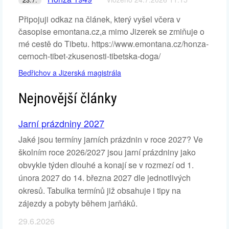
Připojuji odkaz na článek, který vyšel včera v
časopise emontana.cz,a mimo Jizerek se zmiňuje o
mé cestě do Tibetu. https://www.emontana.cz/honza-
cernoch-tibet-zkusenosti-tibetska-doga/
Bedřichov a Jizerská magistrála
Nejnovější články
Jarní prázdniny 2027
Jaké jsou termíny jarních prázdnin v roce 2027? Ve
školním roce 2026/2027 jsou jarní prázdniny jako
obvykle týden dlouhé a konají se v rozmezí od 1.
února 2027 do 14. března 2027 dle jednotlivých
okresů. Tabulka termínů již obsahuje i tipy na
zájezdy a pobyty během jarňáků.
29.6.2026