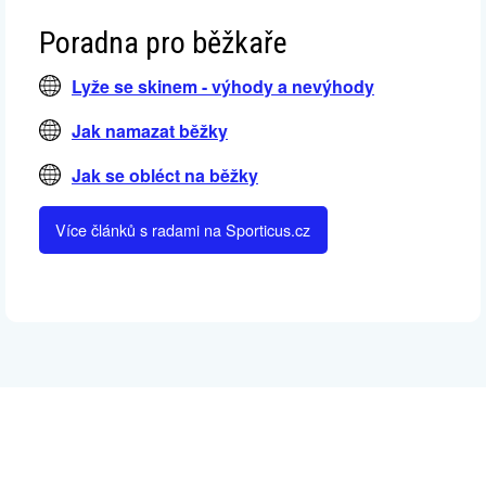
Poradna pro běžkaře
Lyže se skinem - výhody a nevýhody
Jak namazat běžky
Jak se obléct na běžky
Více článků s radami na Sporticus.cz