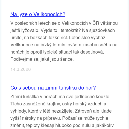
Na lyže o Velikonocích?
V posledních letech se o Velikonocích v ČR většinou
ještě lyžovalo. Vyjde to i tentokrát? Na sjezdovkách
určitě, na běžkách těžko říct. Letos sice vychází
Velikonoce na brzký termín, ovšem zásoba sněhu na
horách je oproti typické situaci tak desetinová.
Podívejme se, jaké jsou šance.
14.3.2026
Co s sebou na zimní turistiku do hor?
Zimní turistika v horách má své jedinečné kouzlo.
Ticho zasněžené krajiny, ostrý horský vzduch a
výhledy, které v létě nezažijete. Zároveň ale klade
vyšší nároky na přípravu. Počasí se může rychle
změnit, teploty klesají hluboko pod nulu a jakákoliv