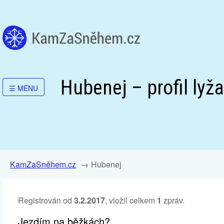
Hubenej – profil lyža
☰
MENU
KamZaSněhem.cz
Hubenej
Registrován od
3.2.2017
, vložil celkem
1
zpráv.
Jezdím na běžkách?