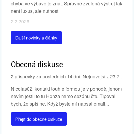
chyba ve výbavě je znát. Správně zvolená výstroj tak
není luxus, ale nutnost.
2.2.2026
Další novinky a články
Obecná diskuse
2 příspěvky za posledních 14 dní. Nejnovější z 23.7.:
Nicolas02: kontakt touhle formou je v pohodě, jenom
nevím jestli to tu Honza mimo sezónu čte. Tipoval
bych, že spíš ne. Když byste mi napsal email...
Přejít do obecné diskuze