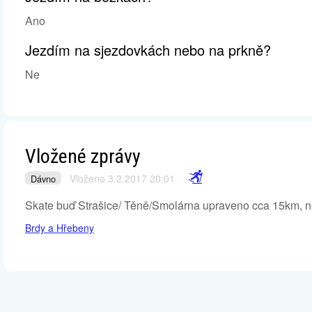
Ano
Jezdím na sjezdovkách nebo na prkně?
Ne
Vložené zprávy
Vloženo 3.2.2017 20:01
Dávno
Skate buď Strašice/ Těně/Smolárna upraveno cca 15km, 
Brdy a Hřebeny