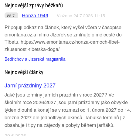
Nejnovější zprávy běžkařů
Honza 1949
Vloženo 24.7.2026 11:15
23.7.
Připojuji odkaz na článek, který vyšel včera v časopise
emontana.cz,a mimo Jizerek se zmiňuje o mé cestě do
Tibetu. https://www.emontana.cz/honza-cernoch-tibet-
zkusenosti-tibetska-doga/
Bedřichov a Jizerská magistrála
Nejnovější články
Jarní prázdniny 2027
Jaké jsou termíny jarních prázdnin v roce 2027? Ve
školním roce 2026/2027 jsou jarní prázdniny jako obvykle
týden dlouhé a konají se v rozmezí od 1. února 2027 do 14.
března 2027 dle jednotlivých okresů. Tabulka termínů již
obsahuje i tipy na zájezdy a pobyty během jarňáků.
29.6.2026