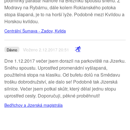
podmínky paráda! Nahoře na Březníku spoustu sněhu. Z
Modravy na Rybárnu, dále kolem Roklanského potoka
stopa šlapaná, je to na horší lyže. Podobně mezi Kvildou a
Horskou kvildou.
Centrální Šumava - Zadov, Kvilda
Vloženo 2.12.2017 20:51
Dávno
Dne 1.12.2017 večer jsem dorazil na parkoviště na Jizerku.
Sněhu spoustu. Uprostřed promenádní vyšlapaná,
použitelná stopa na klasiku. Od bufetu dolů na Smědavu
trošku dobrodružství, ale dalo se! Podobně tak Jizerská
silnice. Večer jsem potkal skůtr, který dělal jednu stopu
uprostřed cesty. Doporučuji, pěkné proběhnutí!
Bedřichov a Jizerská magistrála