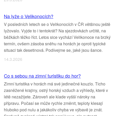
Na lyže o Velikonocích?
V posledních letech se o Velikonocích v ČR většinou ještě
lyžovalo. Vyjde to i tentokrát? Na sjezdovkách určitě, na
běžkách těžko říct. Letos sice vychází Velikonoce na brzký
termín, ovšem zásoba sněhu na horách je oproti typické
situaci tak desetinová. Podívejme se, jaké jsou šance.
14.3.2026
Co s sebou na zimní turistiku do hor?
Zimní turistika v horách má své jedinečné kouzlo. Ticho
zasněžené krajiny, ostrý horský vzduch a výhledy, které v
létě nezažijete. Zároveň ale klade vyšší nároky na
přípravu. Počasí se může rychle změnit, teploty klesají
hluboko pod nulu a jakákoliv chyba ve výbavě je znát.