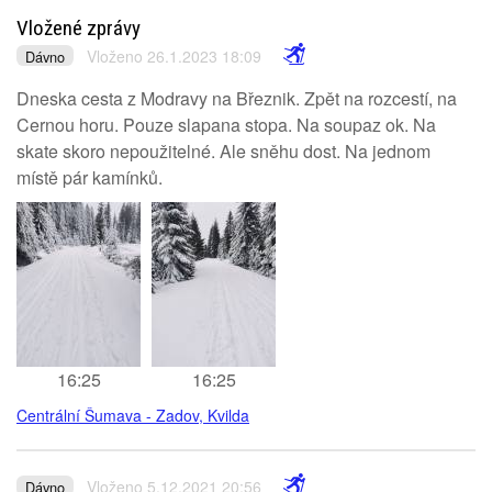
Vložené zprávy
Vloženo 26.1.2023 18:09
Dávno
Dneska cesta z Modravy na Březnik. Zpět na rozcestí, na
Cernou horu. Pouze slapana stopa. Na soupaz ok. Na
skate skoro nepoužitelné. Ale sněhu dost. Na jednom
místě pár kamínků.
16:25
16:25
Centrální Šumava - Zadov, Kvilda
Vloženo 5.12.2021 20:56
Dávno