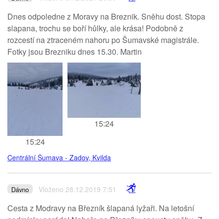
Dnes odpoledne z Moravy na Breznik. Sněhu dost. Stopa
slapana, trochu se boří hůlky, ale krása! Podobně z
rozcestí na ztraceném nahoru po Šumavské magistrále.
Fotky jsou Brezniku dnes 15.30. Martin
15:24
15:24
Centrální Šumava - Zadov, Kvilda
Vloženo 28.12.2019 7:51
Dávno
Cesta z Modravy na Březník šlapaná lyžaři. Na letošní