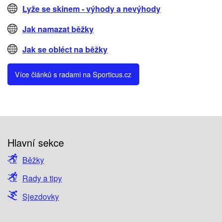
Lyže se skinem - výhody a nevýhody
Jak namazat běžky
Jak se obléct na běžky
Více článků s radami na Sporticus.cz
Hlavní sekce
Běžky
Rady a tipy
Sjezdovky