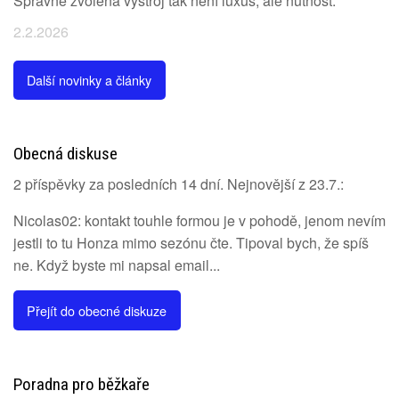
Správně zvolená výstroj tak není luxus, ale nutnost.
2.2.2026
Další novinky a články
Obecná diskuse
2 příspěvky za posledních 14 dní. Nejnovější z 23.7.:
Nicolas02: kontakt touhle formou je v pohodě, jenom nevím
jestli to tu Honza mimo sezónu čte. Tipoval bych, že spíš
ne. Když byste mi napsal email...
Přejít do obecné diskuze
Poradna pro běžkaře