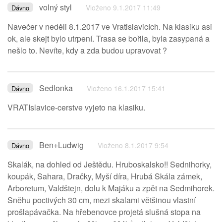
volný styl
Vloženo 9.1.2017 11:49
Dávno
Navečer v neděli 8.1.2017 ve Vratislavicích. Na klasiku asi
ok, ale skejt bylo utrpení. Trasa se bořila, byla zasypaná a
nešlo to. Nevíte, kdy a zda budou upravovat ?
Sedlonka
Vloženo 16.1.2017 15:41
Dávno
VRATIslavice-cerstve vyjeto na klasiku.
Ben+Ludwig
Vloženo 8.1.2017 9:54
Dávno
Skalák, na dohled od Ještědu. Hruboskalsko!! Sednihorky,
koupák, Sahara, Dračky, Myší díra, Hrubá Skála zámek,
Arboretum, Valdštejn, dolu k Majáku a zpět na Sedmihorek.
Sněhu poctivých 30 cm, mezi skalami většinou vlastní
prošlapávačka. Na hřebenovce projetá slušná stopa na