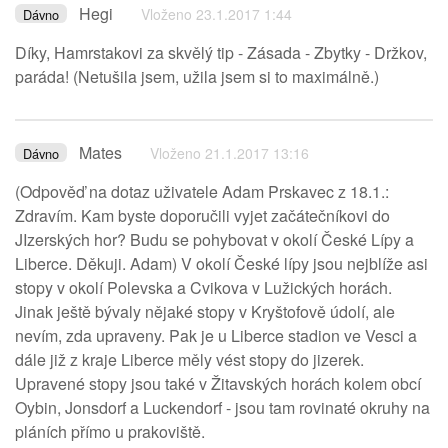
Hegi
Vloženo 23.1.2017 1:44
Dávno
Díky, Hamrstakovi za skvělý tip - Zásada - Zbytky - Držkov,
paráda! (Netušila jsem, užila jsem si to maximálně.)
Mates
Vloženo 21.1.2017 13:16
Dávno
(Odpověď na dotaz uživatele Adam Prskavec z 18.1.:
Zdravím. Kam byste doporučili vyjet začátečníkovi do
JIzerských hor? Budu se pohybovat v okolí České Lípy a
Liberce. Děkuji. Adam) V okolí České lípy jsou nejblíže asi
stopy v okolí Polevska a Cvikova v Lužických horách.
Jinak ještě bývaly nějaké stopy v Kryštofově údolí, ale
nevím, zda upraveny. Pak je u Liberce stadion ve Vesci a
dále již z kraje Liberce měly vést stopy do jizerek.
Upravené stopy jsou také v Žitavských horách kolem obcí
Oybin, Jonsdorf a Luckendorf - jsou tam rovinaté okruhy na
pláních přímo u prakoviště.