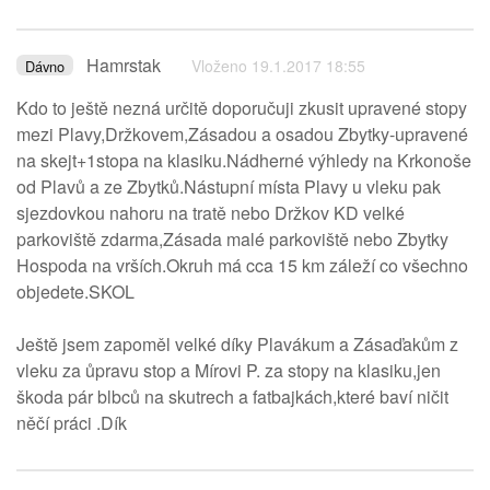
Hamrstak
Vloženo 19.1.2017 18:55
Dávno
Kdo to ještě nezná určitě doporučuji zkusit upravené stopy
mezi Plavy,Držkovem,Zásadou a osadou Zbytky-upravené
na skejt+1stopa na klasiku.Nádherné výhledy na Krkonoše
od Plavů a ze Zbytků.Nástupní místa Plavy u vleku pak
sjezdovkou nahoru na tratě nebo Držkov KD velké
parkoviště zdarma,Zásada malé parkoviště nebo Zbytky
Hospoda na vrších.Okruh má cca 15 km záleží co všechno
objedete.SKOL
Ještě jsem zapoměl velké díky Plavákum a Zásaďakům z
vleku za ůpravu stop a Mírovi P. za stopy na klasiku,jen
škoda pár blbců na skutrech a fatbajkách,které baví ničit
něčí práci .Dík