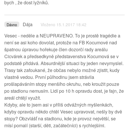
bych , že dost lyžníků.
Dája
Vloženo 15.1.2017 18:42
Dávno
Vesec - neděle a NEUPRAVENO. To je prostě tragédie a
není se asi koho dovolat, protože na FB Kocumové nad
špatnou úpravou hořekuje člen dozorčí rady areálu
Cicvárek a předsedkyně představenstva Kocumová se v
podstatě přidává. Absurdnější situaci by jeden nevymyslel.
Trasy tak zafoukané, že občas nebylo možné zjistit, kudy
vlastně vedou. První půlhodinu jsem strávila
prošlapáváním stopy menšího okruhu, neb kroužit pouze
po stadionu nemusím. Lidí po 10 h opravdu dost, je fajn, že
areál chtějí využít.
Kdyby, ale to jsem asi v příliš odvážných myšlenkách,
kdyby opravdu někdo chtěl Vesec upravovat, nešly by dvě
stopy? Obzvlášť na stadionu, kde je provoz největší, se
mísí pomalí (starší, děti, začátečníci) s rychlejšími.