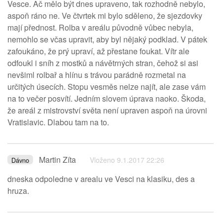
Vesce. Ač mělo být dnes upraveno, tak rozhodně nebylo,
aspoň ráno ne. Ve čtvrtek mi bylo sděleno, že sjezdovky
mají přednost. Rolba v areálu původně vůbec nebyla,
nemohlo se včas upravit, aby byl nějaký podklad. V pátek
zafoukáno, že prý upraví, až přestane foukat. Vítr ale
odfoukl i sníh z mostků a návětrných stran, čehož si asi
nevšiml rolbař a hlínu s trávou parádně rozmetal na
určitých úsecích. Stopu vesměs nelze najít, ale zase vám
na to večer posvítí. Jedním slovem úprava naoko. Škoda,
že areál z mistrovství světa není upraven aspoň na úrovni
Vratislavic. Dlabou tam na to.
Martin Zíta
Vloženo 9.1.2017 22:26
Dávno
dneska odpoledne v arealu ve Vesci na klasiku, des a
hruza.