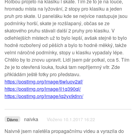
Rolbou projeto na klasiku i skate. Tím že to je na louce,
hromadu místa na lyžování, 2 stopy pro klasiku a jeden
pruh pro skate. U paneláku kde se nejvíce nastupuje jsou
podmínky horší, skate je rozšlapaný, občas se ze
skatového pruhu stávali další 2 pruhy pro klasiku. V
odlehlejších místech už to bylo lepší, avšak stejně to bylo
hodně rozbořený od pěších a bylo to hodně měkký, takže
velmi náročné podmínky, stopy u klasiku vypadaly lépe.
Chtělo by to znovu upravit. Lidí jsem pár potkal, cca 5. Tím
že je to otevřená louka, fouká tam nepříjemný vítr. Zde
přikládám ještě fotky pro představu.
https://postimg.org/image/6wluov2af/
https://postimg.org/image/jl1q390ql/
https://postimg.org/image/iq2yx9dnn/
naivka
Vloženo 10.1.2017 16:22
Dávno
Naivně jsem naletěla propagačnímu videu a vyrazila do