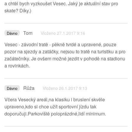
a chtěl bych vyzkoušet Vesec. Jaký je aktuální stav pro
skate? Díky.)
Tom
Vloženo 27.1.2017 9:16
Dávno
Vesec - závodní tratě - pěkně tvrdé a upravené, pouze
pozor na sjezdy a zatáčky, nejsou to tratě na turistiku a pro
začátečníky. Je ovšem možné jezdit v pohodě na stadionu
a rovinkách.
Růža
Vloženo 26.1.2017 9:13
Dávno
Včera Vesecký areál,na klasiku i bruslení skvěle
upraveno,kdo si chce užít sportovní jízdu tak
doporučuji.Parkoviště poloprázdné,lidí minimum.