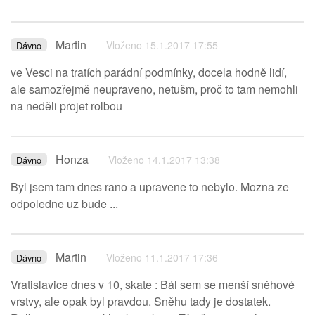
Martin
Vloženo 15.1.2017 17:55
Dávno
ve Vesci na tratích parádní podmínky, docela hodně lidí,
ale samozřejmě neupraveno, netušm, proč to tam nemohli
na neděli projet rolbou
Honza
Vloženo 14.1.2017 13:38
Dávno
Byl jsem tam dnes rano a upravene to nebylo. Mozna ze
odpoledne uz bude ...
Martin
Vloženo 11.1.2017 17:36
Dávno
Vratislavice dnes v 10, skate : Bál sem se menší sněhové
vrstvy, ale opak byl pravdou. Sněhu tady je dostatek.