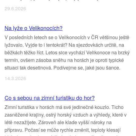
29.6.2026
Na lyže o Velikonocích?
V posledních letech se o Velikonocích v ČR většinou ještě
lyžovalo. Vyjde to i tentokrát? Na sjezdovkách určitě, na
běžkách těžko říct. Letos sice vychází Velikonoce na brzký
termín, ovšem zásoba sněhu na horách je oproti typické
situaci tak desetinová. Podívejme se, jaké jsou šance.
14.3.2026
Co s sebou na zimní turistiku do hor?
Zimní turistika v horách má své jedinečné kouzlo. Ticho
zasněžené krajiny, ostrý horský vzduch a výhledy, které v
létě nezažijete. Zároveň ale klade vyšší nároky na
přípravu. Počasí se může rychle změnit, teploty klesají