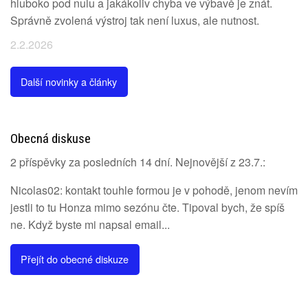
hluboko pod nulu a jakákoliv chyba ve výbavě je znát.
Správně zvolená výstroj tak není luxus, ale nutnost.
2.2.2026
Další novinky a články
Obecná diskuse
2 příspěvky za posledních 14 dní. Nejnovější z 23.7.:
Nicolas02: kontakt touhle formou je v pohodě, jenom nevím
jestli to tu Honza mimo sezónu čte. Tipoval bych, že spíš
ne. Když byste mi napsal email...
Přejít do obecné diskuze