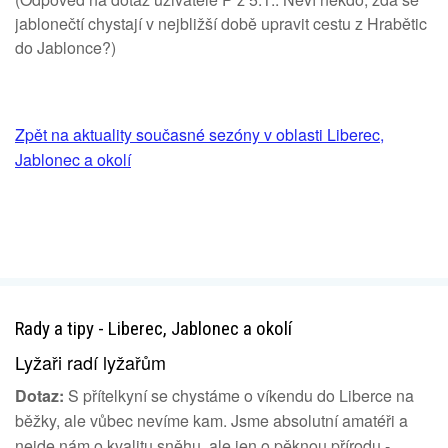
jablonečtí chystají v nejbližší době upravit cestu z Hrabětic
do Jablonce?)
Zpět na aktuality současné sezóny v oblasti Liberec,
Jablonec a okolí
Rady a tipy - Liberec, Jablonec a okolí
Lyžaři radí lyžařům
Dotaz:
S přítelkyní se chystáme o víkendu do Liberce na
běžky, ale vůbec nevíme kam. Jsme absolutní amatéři a
nejde nám o kvalitu sněhu, ale jen o pěknou přírodu -