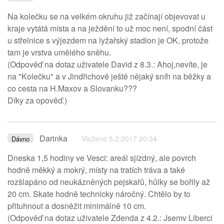
Na kolečku se na velkém okruhu již začínají objevovat u
kraje vytátá místa a na ježdění to už moc není, spodní část
u střelnice s výjezdem na lyžařský stadion je OK, protože
tam je vrstva umělého sněhu.
(Odpověď na dotaz uživatele David z 8.3.: Ahoj,nevíte, je
na "Kolečku" a v Jindřichově ještě nějaký sníh na běžky a
co cesta na H.Maxov a Slovanku???
Díky za opověď.)
Darinka
Vloženo 5.2.2017 20:34
Dávno
Dneska 1,5 hodiny ve Vesci: areál sjízdný, ale povrch
hodně měkký a mokrý, místy na tratích tráva a také
rozšlapáno od neukázněných pejskařů, hůlky se bořily až
20 cm. Skate hodně technicky náročný. Chtělo by to
přituhnout a dosněžit minimálně 10 cm.
(Odpověď na dotaz uživatele Zdenda z 4.2.: Jsemv Liberci