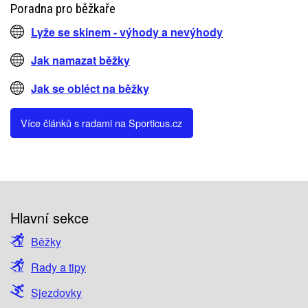
Poradna pro běžkaře
Lyže se skinem - výhody a nevýhody
Jak namazat běžky
Jak se obléct na běžky
Více článků s radami na Sporticus.cz
Hlavní sekce
Běžky
Rady a tipy
Sjezdovky