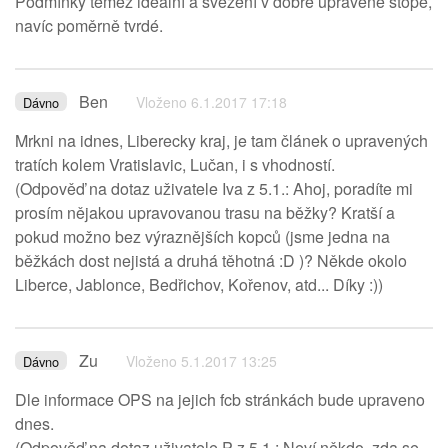
Podmínky téměž ideální a svezení v dobře upravené stopě,
navíc poměrně tvrdé.
Ben
Vloženo 6.1.2017 17:18
Dávno
Mrkni na idnes, Liberecky kraj, je tam článek o upravených
tratích kolem Vratislavic, Lučan, i s vhodností.
(Odpověď na dotaz uživatele Iva z 5.1.: Ahoj, poradíte mi
prosím nějakou upravovanou trasu na běžky? Kratší a
pokud možno bez výraznějších kopců (jsme jedna na
běžkách dost nejistá a druhá těhotná :D )? Někde okolo
Liberce, Jablonce, Bedřichov, Kořenov, atd... Díky :))
Zu
Vloženo 5.1.2017 13:25
Dávno
Dle informace OPS na jejich fcb stránkách bude upraveno
dnes.
(Odpověď na dotaz uživatele P z 5.1.: Neví někdo, zda se