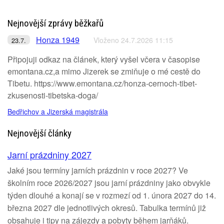
Nejnovější zprávy běžkařů
Honza 1949
Vloženo 24.7.2026 11:15
23.7.
Připojuji odkaz na článek, který vyšel včera v časopise
emontana.cz,a mimo Jizerek se zmiňuje o mé cestě do
Tibetu. https://www.emontana.cz/honza-cernoch-tibet-
zkusenosti-tibetska-doga/
Bedřichov a Jizerská magistrála
Nejnovější články
Jarní prázdniny 2027
Jaké jsou termíny jarních prázdnin v roce 2027? Ve
školním roce 2026/2027 jsou jarní prázdniny jako obvykle
týden dlouhé a konají se v rozmezí od 1. února 2027 do 14.
března 2027 dle jednotlivých okresů. Tabulka termínů již
obsahuje i tipy na zájezdy a pobyty během jarňáků.