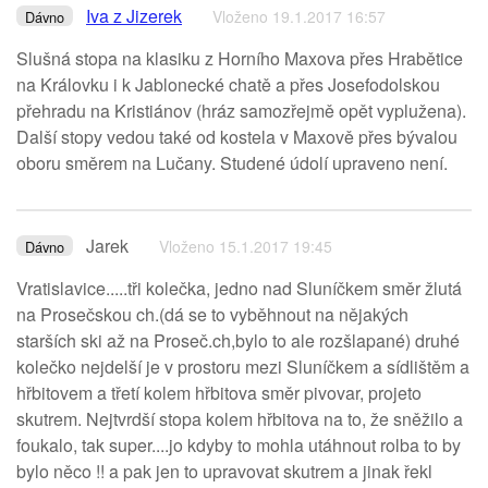
Iva z Jizerek
Vloženo 19.1.2017 16:57
Dávno
Slušná stopa na klasiku z Horního Maxova přes Hrabětice
na Královku i k Jablonecké chatě a přes Josefodolskou
přehradu na Kristiánov (hráz samozřejmě opět vyplužena).
Další stopy vedou také od kostela v Maxově přes bývalou
oboru směrem na Lučany. Studené údolí upraveno není.
Jarek
Vloženo 15.1.2017 19:45
Dávno
Vratislavice.....tři kolečka, jedno nad Sluníčkem směr žlutá
na Prosečskou ch.(dá se to vyběhnout na nějakých
starších ski až na Proseč.ch,bylo to ale rozšlapané) druhé
kolečko nejdelší je v prostoru mezi Sluníčkem a sídlištěm a
hřbitovem a třetí kolem hřbitova směr pivovar, projeto
skutrem. Nejtvrdší stopa kolem hřbitova na to, že sněžilo a
foukalo, tak super....jo kdyby to mohla utáhnout rolba to by
bylo něco !! a pak jen to upravovat skutrem a jinak řekl