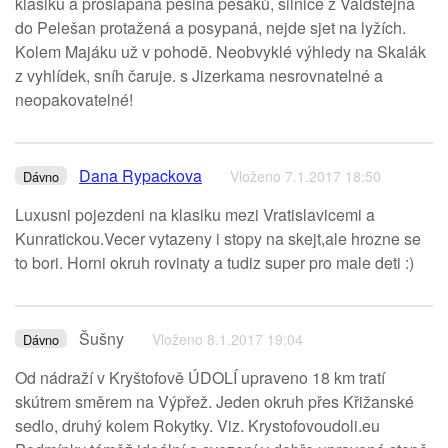
klasiku a prošlapaná pěšina pěšáků, silnice z Valdštejna
do Pelešan protažená a posypaná, nejde sjet na lyžích.
Kolem Majáku už v pohodě. Neobvyklé výhledy na Skalák
z vyhlídek, sníh čaruje. s Jizerkama nesrovnatelné a
neopakovatelné!
Dana Rypackova
Vloženo 7.1.2017 18:50
Dávno
Luxusni pojezdeni na klasiku mezi Vratislavicemi a
Kunratickou.Vecer vytazeny i stopy na skejt,ale hrozne se
to bori. Horni okruh rovinaty a tudiz super pro male deti :)
Šušny
Vloženo 8.1.2017 19:04
Dávno
Od nádraží v Kryštofově ÚDOLÍ upraveno 18 km tratí
skútrem směrem na Výpřež. Jeden okruh přes Křižanské
sedlo, druhý kolem Rokytky. Viz. Krystofovoudoli.eu