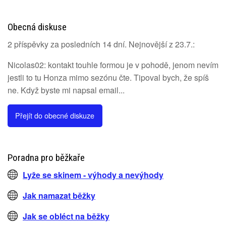
Obecná diskuse
2 příspěvky za posledních 14 dní. Nejnovější z 23.7.:
Nicolas02: kontakt touhle formou je v pohodě, jenom nevím
jestli to tu Honza mimo sezónu čte. Tipoval bych, že spíš
ne. Když byste mi napsal email...
Přejít do obecné diskuze
Poradna pro běžkaře
Lyže se skinem - výhody a nevýhody
Jak namazat běžky
Jak se obléct na běžky