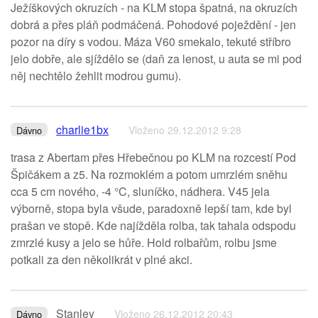
Ježíškových okruzích - na KLM stopa špatná, na okruzích
dobrá a přes pláň podmáčená. Pohodové poježdění - jen
pozor na díry s vodou. Máza V60 smekalo, tekuté stříbro
jelo dobře, ale sjíždělo se (daň za lenost, u auta se mi pod
něj nechtělo žehlit modrou gumu).
charlie1bx
Vloženo 29.12.2012 9:28
Dávno
trasa z Abertam přes Hřebečnou po KLM na rozcestí Pod
Špičákem a z5. Na rozmoklém a potom umrzlém sněhu
cca 5 cm nového, -4 °C, sluníčko, nádhera. V45 jela
výborně, stopa byla všude, paradoxně lepší tam, kde byl
prašan ve stopě. Kde najížděla rolba, tak tahala odspodu
zmrzlé kusy a jelo se hůře. Hold rolbařům, rolbu jsme
potkali za den několikrát v plné akci.
Stanley
Vloženo 26.12.2012 20:43
Dávno