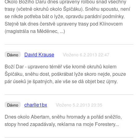
Okolo Božího Daru dnes upraveny rolbou snad všechny
trasy (včetně okruhů okolo Špičáku). Sněhu spoustu, není
se nikde potřeba bát o lyže, opravdu parádní podmínky.
Stejně tak dnes čerstvě upraveny trasy pod Klínovcem
(magistrála na Měděnec, ...)
David Krause
Vloženo 6.2.2013 22:47
Dávno
Boží Dar - upraveno téměř vše kromě okruhů kolem
Špičáku, sněhu dost, poškrábat lyže skoro nejde, pouze
pár úseků je špatných, ale vše se dâ objet bez újmy.
charlie1bx
Vloženo 5.2.2013 23:35
Dávno
Dnes okolo Abertam, sněhu hromady a pořád sněžilo,
stopy hned zapadávaly, reklama na moje Forestery...