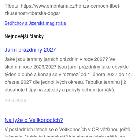
Tibetu. https://www.emontana.cz/honza-cernoch-tibet-
zkusenosti-tibetska-doga/
Bedřichov a Jizerská magistrála
Nejnovější články
Jarní prázdniny 2027
Jaké jsou termíny jarních prázdnin v roce 2027? Ve
školním roce 2026/2027 jsou jarní prázdniny jako obvykle
týden dlouhé a konají se v rozmezí od 1. února 2027 do 14.
března 2027 dle jednotlivých okresů. Tabulka termínů již
obsahuje i tipy na zájezdy a pobyty během jarňáků.
29.6.2026
Na lyže o Velikonocích?
V posledních letech se o Velikonocích v ČR většinou ještě
lyžovalo. Vyjde to i tentokrát? Na sjezdovkách určitě, na