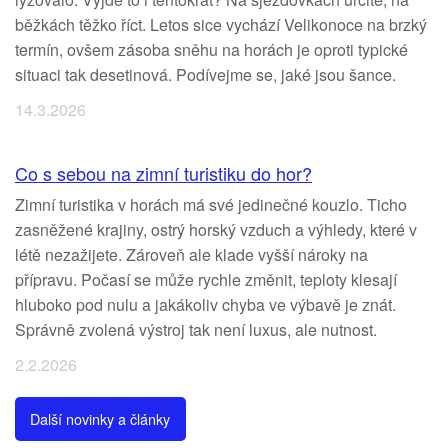
běžkách těžko říct. Letos sice vychází Velikonoce na brzký
termín, ovšem zásoba sněhu na horách je oproti typické
situaci tak desetinová. Podívejme se, jaké jsou šance.
14.3.2026
Co s sebou na zimní turistiku do hor?
Zimní turistika v horách má své jedinečné kouzlo. Ticho
zasněžené krajiny, ostrý horský vzduch a výhledy, které v
létě nezažijete. Zároveň ale klade vyšší nároky na
přípravu. Počasí se může rychle změnit, teploty klesají
hluboko pod nulu a jakákoliv chyba ve výbavě je znát.
Správně zvolená výstroj tak není luxus, ale nutnost.
2.2.2026
Další novinky a články