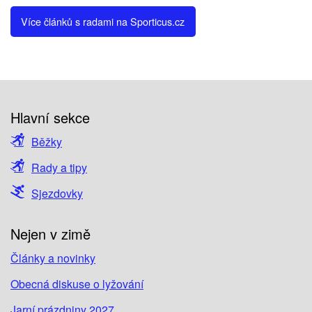
Více článků s radami na Sporticus.cz
Hlavní sekce
Běžky
Rady a tipy
Sjezdovky
Nejen v zimě
Články a novinky
Obecná diskuse o lyžování
Jarní prázdniny 2027