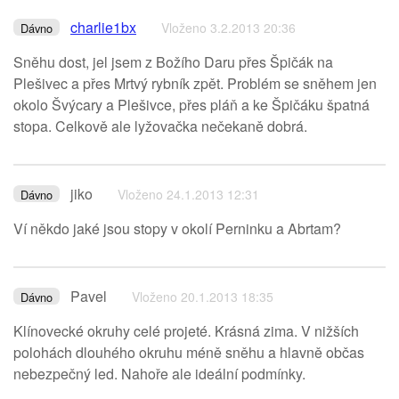
charlie1bx
Vloženo 3.2.2013 20:36
Dávno
Sněhu dost, jel jsem z Božího Daru přes Špičák na
Plešivec a přes Mrtvý rybník zpět. Problém se sněhem jen
okolo Švýcary a Plešivce, přes pláň a ke Špičáku špatná
stopa. Celkově ale lyžovačka nečekaně dobrá.
jiko
Vloženo 24.1.2013 12:31
Dávno
Ví někdo jaké jsou stopy v okolí Perninku a Abrtam?
Pavel
Vloženo 20.1.2013 18:35
Dávno
Klínovecké okruhy celé projeté. Krásná zima. V nižších
polohách dlouhého okruhu méně sněhu a hlavně občas
nebezpečný led. Nahoře ale ideální podmínky.