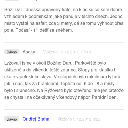
Boží Dar - dneska upraveny tratě, na klasiku celkem dobré
vzhledem k podmínkám jaké panuje v těchto dnech. Jedno
místo vytáté na asfalt, cca 3 metry, dá se tomu vyhnout přes
pole. Počasí - 1°, déšť se sněhem.
Asaky
Vloženo 13.12.2012 17:40
Dávno
Lyžovali jsme v okolí Božího Daru. Parkoviště bylo
uklizené a do víkendu ještě zdarma. Stopy pro klasiku i
skate v pefektním stavu. Ve stopách bylo mimimum lyžařů,
jak u nás, tak za hranicemi. Teplota od -5 do - 8 a místy
bylo i slunečno. Na Rýžovišti bylo otevřeno, ale jen protože
se chystali na očekávaný víkendový nápor. Parádní den.
Ondřej Blaha
Vloženo 3.12.2012 9:22
Dávno