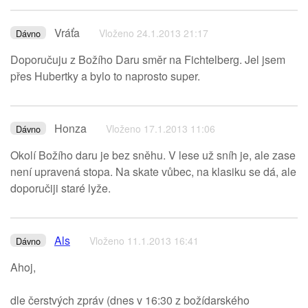
Vráťa
Vloženo 24.1.2013 21:17
Dávno
Doporučuju z Božího Daru směr na Fichtelberg. Jel jsem
přes Hubertky a bylo to naprosto super.
Honza
Vloženo 17.1.2013 11:06
Dávno
Okolí Božího daru je bez sněhu. V lese už sníh je, ale zase
není upravená stopa. Na skate vůbec, na klasiku se dá, ale
doporučiji staré lyže.
Als
Vloženo 11.1.2013 16:41
Dávno
Ahoj,
dle čerstvých zpráv (dnes v 16:30 z božídarského