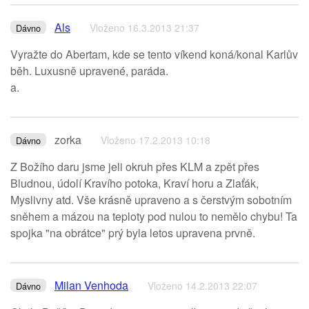
Als
Vloženo 16.3.2013 21:37
Dávno
Vyražte do Abertam, kde se tento víkend koná/konal Karlův
běh. Luxusně upravené, paráda.
a.
zorka
Vloženo 17.2.2013 10:18
Dávno
Z Božího daru jsme jeli okruh přes KLM a zpět přes
Bludnou, údolí Kravího potoka, Kraví horu a Zlaťák,
Myslivny atd. Vše krásně upraveno a s čerstvým sobotním
sněhem a mázou na teploty pod nulou to nemělo chybu! Ta
spojka "na obrátce" prý byla letos upravena prvně.
Milan Venhoda
Vloženo 14.2.2013 22:07
Dávno