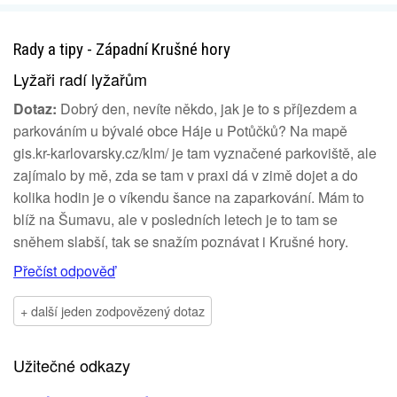
Rady a tipy - Západní Krušné hory
Lyžaři radí lyžařům
Dotaz:
Dobrý den, nevíte někdo, jak je to s příjezdem a
parkováním u bývalé obce Háje u Potůčků? Na mapě
gis.kr-karlovarsky.cz/klm/ je tam vyznačené parkoviště, ale
zajímalo by mě, zda se tam v praxi dá v zimě dojet a do
kolika hodin je o víkendu šance na zaparkování. Mám to
blíž na Šumavu, ale v posledních letech je to tam se
sněhem slabší, tak se snažím poznávat i Krušné hory.
Přečíst odpověď
+ další jeden zodpovězený dotaz
Užitečné odkazy