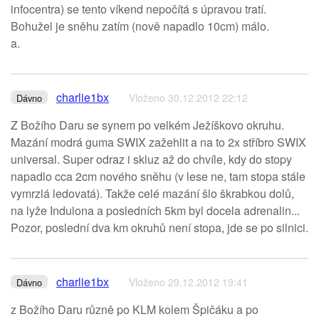
infocentra) se tento víkend nepočítá s úpravou tratí.
Bohužel je sněhu zatím (nově napadlo 10cm) málo.
a.
charlie1bx
Vloženo 30.12.2012 22:12
Dávno
Z Božího Daru se synem po velkém Ježíškovo okruhu.
Mazání modrá guma SWIX zažehlit a na to 2x stříbro SWIX
universal. Super odraz i skluz až do chvíle, kdy do stopy
napadlo cca 2cm nového sněhu (v lese ne, tam stopa stále
vymrzlá ledovatá). Takže celé mazání šlo škrabkou dolů,
na lyže Indulona a posledních 5km byl docela adrenalin...
Pozor, poslední dva km okruhů není stopa, jde se po silnici.
charlie1bx
Vloženo 29.12.2012 19:41
Dávno
z Božího Daru různě po KLM kolem Špičáku a po