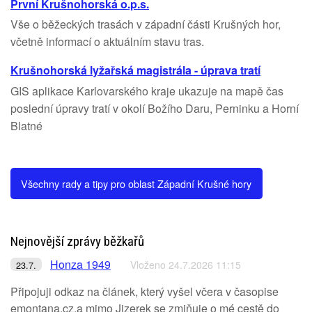
První Krušnohorská o.p.s.
Vše o běžeckých trasách v západní části Krušných hor,
včetně informací o aktuálním stavu tras.
Krušnohorská lyžařská magistrála - úprava tratí
GIS aplikace Karlovarského kraje ukazuje na mapě čas
poslední úpravy tratí v okolí Božího Daru, Perninku a Horní
Blatné
Všechny rady a tipy pro oblast Západní Krušné hory
Nejnovější zprávy běžkařů
Honza 1949
Vloženo 24.7.2026 11:15
23.7.
Připojuji odkaz na článek, který vyšel včera v časopise
emontana.cz,a mimo Jizerek se zmiňuje o mé cestě do