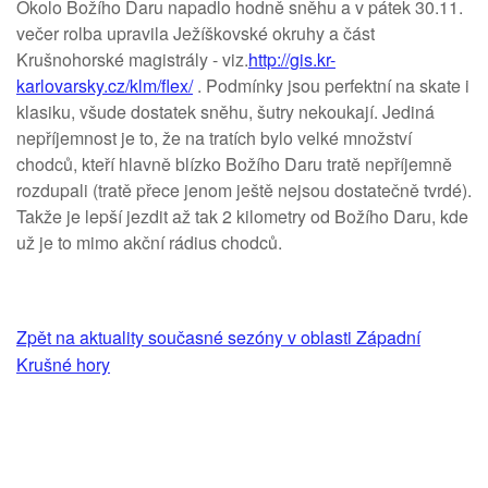
Okolo Božího Daru napadlo hodně sněhu a v pátek 30.11.
večer rolba upravila Ježíškovské okruhy a část
Krušnohorské magistrály - viz.
http://gis.kr-
karlovarsky.cz/klm/flex/
. Podmínky jsou perfektní na skate i
klasiku, všude dostatek sněhu, šutry nekoukají. Jediná
nepříjemnost je to, že na tratích bylo velké množství
chodců, kteří hlavně blízko Božího Daru tratě nepříjemně
rozdupali (tratě přece jenom ještě nejsou dostatečně tvrdé).
Takže je lepší jezdit až tak 2 kilometry od Božího Daru, kde
už je to mimo akční rádius chodců.
Zpět na aktuality současné sezóny v oblasti Západní
Krušné hory