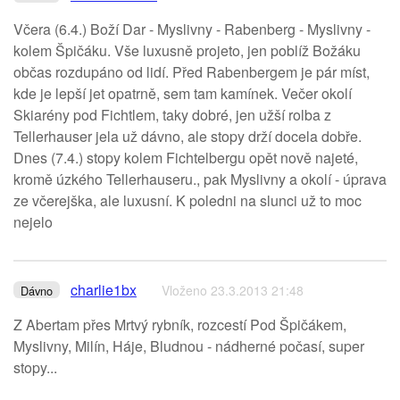
Včera (6.4.) Boží Dar - Myslivny - Rabenberg - Myslivny -
kolem Špičáku. Vše luxusně projeto, jen poblíž Božáku
občas rozdupáno od lidí. Před Rabenbergem je pár míst,
kde je lepší jet opatrně, sem tam kamínek. Večer okolí
Skiarény pod Fichtlem, taky dobré, jen užší rolba z
Tellerhauser jela už dávno, ale stopy drží docela dobře.
Dnes (7.4.) stopy kolem Fichtelbergu opět nově najeté,
kromě úzkého Tellerhauseru., pak Myslivny a okolí - úprava
ze včerejška, ale luxusní. K poledni na slunci už to moc
nejelo
charlie1bx
Vloženo 23.3.2013 21:48
Dávno
Z Abertam přes Mrtvý rybník, rozcestí Pod Špičákem,
Myslivny, Milín, Háje, Bludnou - nádherné počasí, super
stopy...