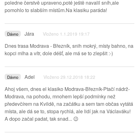
poledne čerstvě upraveno,poté ještě navalil sníh,ale
pomohlo to slabším místům.Na klasiku paráda!
Jára
Vloženo 1.1.2019 19:17
Dávno
Dnes trasa Modrava - Březník, snih mokrý, místy bahno, na
kopci mlha a vítr, dole déšť, ale má se to zlepšit :-)
Adel
Vloženo 29.12.2018 18:22
Dávno
Ahoj všem, dnes el klasiko Modrava-Březník-Ptačí nádrž-
Modrava, na pohodu, mnohem lepší podmínky než
předevčírem na Kvildě, na začátku a sem tam občas vytátá
místa, ale dá se to, stopa rychlá, ale lidí jak na Václaváku!
A dopo začal padat, tak snad... 😉