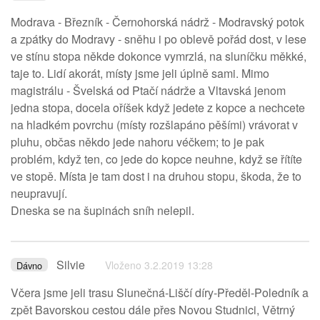
Modrava - Březník - Černohorská nádrž - Modravský potok
a zpátky do Modravy - sněhu i po oblevě pořád dost, v lese
ve stínu stopa někde dokonce vymrzlá, na sluníčku měkké,
taje to. Lidí akorát, místy jsme jeli úplně sami. Mimo
magistrálu - Švelská od Ptačí nádrže a Vltavská jenom
jedna stopa, docela oříšek když jedete z kopce a nechcete
na hladkém povrchu (místy rozšlapáno pěšími) vrávorat v
pluhu, občas někdo jede nahoru véčkem; to je pak
problém, když ten, co jede do kopce neuhne, když se řítíte
ve stopě. Místa je tam dost i na druhou stopu, škoda, že to
neupravují.
Dneska se na šupinách sníh nelepil.
Silvie
Vloženo 3.2.2019 13:28
Dávno
Včera jsme jeli trasu Slunečná-Liščí díry-Předěl-Poledník a
zpět Bavorskou cestou dále přes Novou Studnici, Větrný