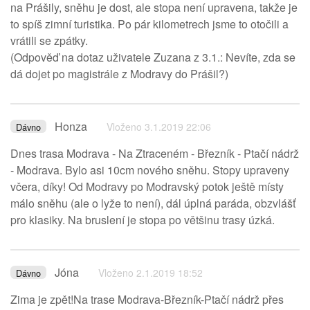
na Prášily, sněhu je dost, ale stopa není upravena, takže je
to spíš zimní turistika. Po pár kilometrech jsme to otočili a
vrátili se zpátky.
(Odpověď na dotaz uživatele Zuzana z 3.1.: Nevíte, zda se
dá dojet po magistrále z Modravy do Prášil?)
Honza
Vloženo 3.1.2019 22:06
Dávno
Dnes trasa Modrava - Na Ztraceném - Březník - Ptačí nádrž
- Modrava. Bylo asi 10cm nového sněhu. Stopy upraveny
včera, díky! Od Modravy po Modravský potok ještě místy
málo sněhu (ale o lyže to není), dál úplná paráda, obzvlášť
pro klasiky. Na bruslení je stopa po většinu trasy úzká.
Jóna
Vloženo 2.1.2019 18:52
Dávno
Zima je zpět!Na trase Modrava-Březník-Ptačí nádrž přes