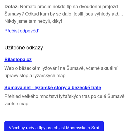
Dotaz:
Nemáte prosím někdo tip na dvoudenní přejezd
Šumavy? Odkud kam by se dalo, jestli jsou výhledy atd....
Nikdy jsme tam nebyli, díky!
Přečíst odpověď
Užitečné odkazy
Bilastopa.cz
Web o běžeckém lyžování na Šumavě, včetně aktuální
úpravy stop a lyžařských map
Sumava.net - lyžařské stopy a běžecké tratě
Přehled velkého množství lyžařských tras po celé Šumavě
včetně map
Všechny rady a tipy pro oblast Modravsko a Srní