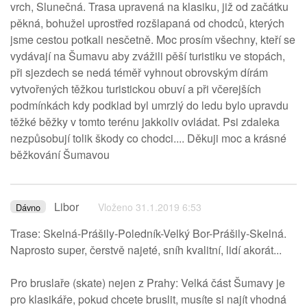
vrch, Slunečná. Trasa upravená na klasiku, již od začátku
pěkná, bohužel uprostřed rozšlapaná od chodců, kterých
jsme cestou potkali nesčetně. Moc prosím všechny, kteří se
vydávají na Šumavu aby zvážili pěší turistiku ve stopách,
při sjezdech se nedá téměř vyhnout obrovským dírám
vytvořených těžkou turistickou obuví a při včerejších
podmínkách kdy podklad byl umrzlý do ledu bylo upravdu
těžké běžky v tomto terénu jakkoliv ovládat. Psi zdaleka
nezpůsobují tolik škody co chodci.... Děkuji moc a krásné
běžkování Šumavou
Libor
Vloženo 31.1.2019 6:53
Dávno
Trase: Skelná-Prášily-Poledník-Velký Bor-Prášily-Skelná.
Naprosto super, čerstvě najeté, sníh kvalitní, lidí akorát...
Pro bruslaře (skate) nejen z Prahy: Velká část Šumavy je
pro klasikáře, pokud chcete bruslit, musíte si najít vhodná