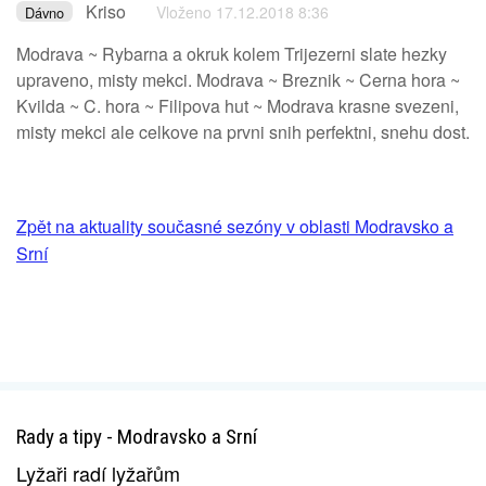
Kriso
Vloženo 17.12.2018 8:36
Dávno
Modrava ~ Rybarna a okruk kolem Trijezerni slate hezky
upraveno, misty mekci. Modrava ~ Breznik ~ Cerna hora ~
Kvilda ~ C. hora ~ Filipova hut ~ Modrava krasne svezeni,
misty mekci ale celkove na prvni snih perfektni, snehu dost.
Zpět na aktuality současné sezóny v oblasti Modravsko a
Srní
Rady a tipy - Modravsko a Srní
Lyžaři radí lyžařům