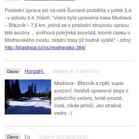
Poslední úprava asi na celé Šumavě proběhla v pátek 5.4.
- v sobotu 6.4. hlásili: "včera byla upravena trasa Modrava
– Březník – 7,5 km, jedná se o poslední strojovou úpravu
této sezóny… sněhová pokrývka souvislá, kromě úseku u
Modravského mostu, ostatní trasy již hodně vytáté" - zdroj:
http://bilastopa.cz/cs/modravsko-384/
HonzaH.
Vloženo 31.3.2019 7:27
Dávno
Modrava - Březník a zpět, super
svezení, čerstvě upravené stopy z
pátečního večera, tvrdé umrzlé,
čisté, nikde jehličí. Jen strašné
vedro :-)
Lu
Vloženo 16.2.2019 22:51
Dávno