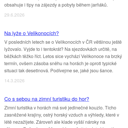
obsahuje i tipy na zájezdy a pobyty během jarňáků.
29.6.2026
Na lyže o Velikonocích?
V posledních letech se o Velikonocích v ČR většinou ještě
lyžovalo. Vyjde to i tentokrát? Na sjezdovkách určitě, na
běžkách těžko říct. Letos sice vychází Velikonoce na brzký
termín, ovšem zásoba sněhu na horách je oproti typické
situaci tak desetinová. Podívejme se, jaké jsou šance.
14.3.2026
Co s sebou na zimní turistiku do hor?
Zimní turistika v horách má své jedinečné kouzlo. Ticho
zasněžené krajiny, ostrý horský vzduch a výhledy, které v
létě nezažijete. Zároveň ale klade vyšší nároky na