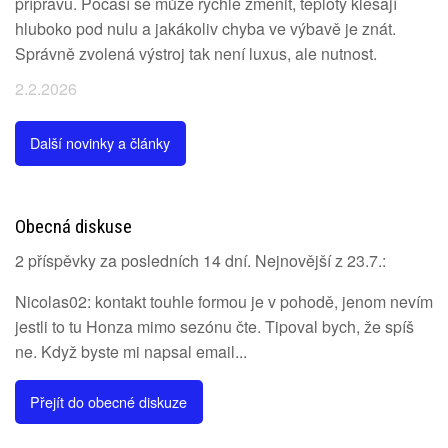
přípravu. Počasí se může rychle změnit, teploty klesají
hluboko pod nulu a jakákoliv chyba ve výbavě je znát.
Správně zvolená výstroj tak není luxus, ale nutnost.
2.2.2026
Další novinky a články
Obecná diskuse
2 příspěvky za posledních 14 dní. Nejnovější z 23.7.:
Nicolas02: kontakt touhle formou je v pohodě, jenom nevím
jestli to tu Honza mimo sezónu čte. Tipoval bych, že spíš
ne. Když byste mi napsal email...
Přejít do obecné diskuze