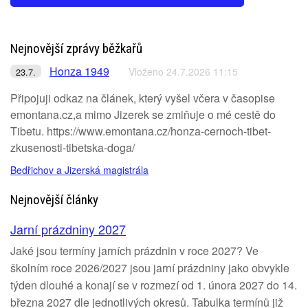
Nejnovější zprávy běžkařů
Honza 1949
Vloženo 24.7.2026 11:15
23.7.
Připojuji odkaz na článek, který vyšel včera v časopise
emontana.cz,a mimo Jizerek se zmiňuje o mé cestě do
Tibetu. https://www.emontana.cz/honza-cernoch-tibet-
zkusenosti-tibetska-doga/
Bedřichov a Jizerská magistrála
Nejnovější články
Jarní prázdniny 2027
Jaké jsou termíny jarních prázdnin v roce 2027? Ve
školním roce 2026/2027 jsou jarní prázdniny jako obvykle
týden dlouhé a konají se v rozmezí od 1. února 2027 do 14.
března 2027 dle jednotlivých okresů. Tabulka termínů již