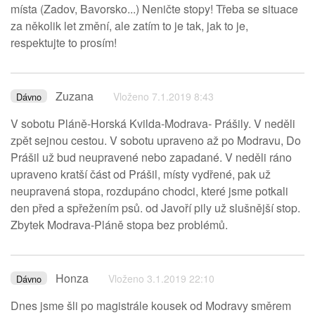
místa (Zadov, Bavorsko...) Neničte stopy! Třeba se situace
za několik let změní, ale zatím to je tak, jak to je,
respektujte to prosím!
Zuzana
Vloženo 7.1.2019 8:43
Dávno
V sobotu Pláně-Horská Kvilda-Modrava- Prášily. V neděli
zpět sejnou cestou. V sobotu upraveno až po Modravu, Do
Prášil už bud neupravené nebo zapadané. V neděli ráno
upraveno kratší část od Prášil, místy vydřené, pak už
neupravená stopa, rozdupáno chodci, které jsme potkali
den před a spřežením psů. od Javoří pily už slušnější stop.
Zbytek Modrava-Pláně stopa bez problémů.
Honza
Vloženo 3.1.2019 22:10
Dávno
Dnes jsme šli po magistrále kousek od Modravy směrem