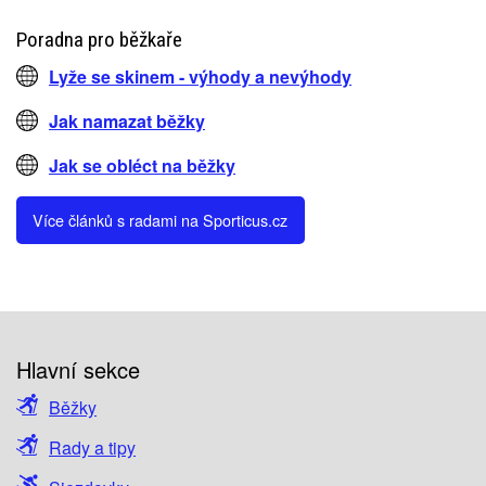
Poradna pro běžkaře
Lyže se skinem - výhody a nevýhody
Jak namazat běžky
Jak se obléct na běžky
Více článků s radami na Sporticus.cz
Hlavní sekce
Běžky
Rady a tipy