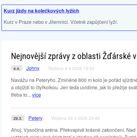
Kurz jízdy na kolečkových lyžích
Kurz v Praze nebo v Jilemnici. Včetně zapůjčení lyží.
Nejnovější zprávy z oblasti Žďárské
Johny
Vloženo 4.4.2026 19:24
4.4.
Navážu na Peteryho. Zmíněné 800 m kolo je pořád sjízdné
a objíždí to čtyřkolkou. Jen teda uvidíme, jak to přežije svátk
třeba to...
více
Petery
Vloženo 29.3.2026 23:49
29.3.
Ahoj, Vysočina aréna. Překvapivě krásné zakončení. Nad