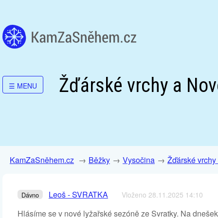
Žďárské vrchy a Nov
☰
MENU
KamZaSněhem.cz
Běžky
Vysočina
Žďárské vrchy
Leoš - SVRATKA
Vloženo 28.11.2025 14:10
Dávno
Hlásíme se v nové lyžařské sezóně ze Svratky. Na dnešek, 