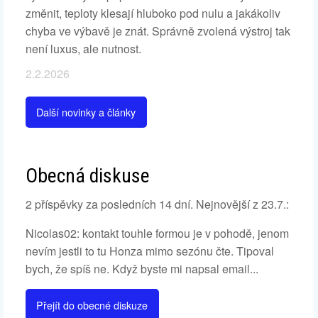
změnit, teploty klesají hluboko pod nulu a jakákoliv
chyba ve výbavě je znát. Správně zvolená výstroj tak
není luxus, ale nutnost.
2.2.2026
Další novinky a články
Obecná diskuse
2 příspěvky za posledních 14 dní. Nejnovější z 23.7.:
Nicolas02: kontakt touhle formou je v pohodě, jenom
nevím jestli to tu Honza mimo sezónu čte. Tipoval
bych, že spíš ne. Když byste mi napsal email...
Přejít do obecné diskuze