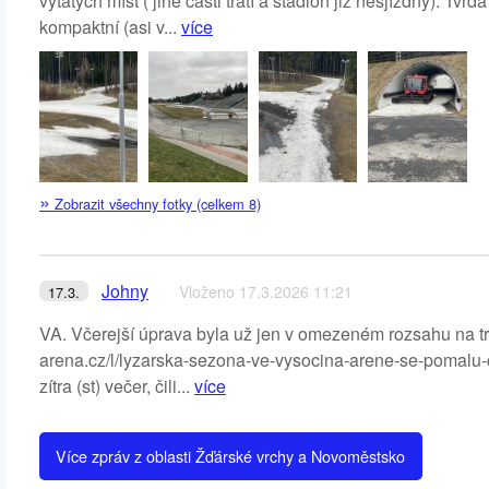
vytátých míst ( jiné části tratí a stadion již nesjízdný). T
kompaktní (asi v...
více
»
Zobrazit všechny fotky (celkem 8)
Johny
Vloženo 17.3.2026 11:21
17.3.
VA. Včerejší úprava byla už jen v omezeném rozsahu na tra
arena.cz/l/lyzarska-sezona-ve-vysocina-arene-se-pomalu-ch
zítra (st) večer, čili...
více
Více zpráv z oblasti Žďárské vrchy a Novoměstsko