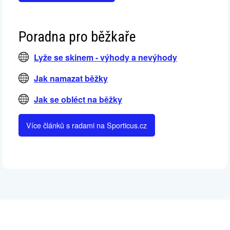
Poradna pro běžkaře
Lyže se skinem - výhody a nevýhody
Jak namazat běžky
Jak se obléct na běžky
Více článků s radami na Sporticus.cz