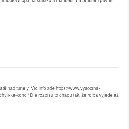
vrdá hluboká stopa na klasiku a manšestr na bruslení pevné
tě nad tunely. Víc info zde https://www.vysocina-
yli-ke-konci/ Dle rozpisu to chápu tak, že rolba vyjede až