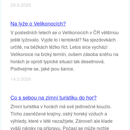
29.6.2026
Na lyže o Velikonocích?
V posledních letech se o Velikonocích v ČR většinou
ještě lyžovalo. Vyjde to i tentokrát? Na sjezdovkách
určitě, na běžkách těžko říct. Letos sice vychází
Velikonoce na brzký termín, ovšem zásoba sněhu na
horách je oproti typické situaci tak desetinová.
Podívejme se, jaké jsou šance.
14.3.2026
Co s sebou na zimní turistiku do hor?
Zimní turistika v horách má své jedinečné kouzlo.
Ticho zasněžené krajiny, ostrý horský vzduch a
výhledy, které v létě nezažijete. Zároveň ale klade
vyšší nároky na přípravu. Počasí se může rychle