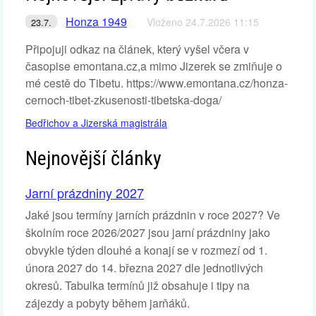
Honza 1949
Vloženo 24.7.2026 11:15
23.7.
Připojuji odkaz na článek, který vyšel včera v
časopise emontana.cz,a mimo Jizerek se zmiňuje o
mé cestě do Tibetu. https://www.emontana.cz/honza-
cernoch-tibet-zkusenosti-tibetska-doga/
Bedřichov a Jizerská magistrála
Nejnovější články
Jarní prázdniny 2027
Jaké jsou termíny jarních prázdnin v roce 2027? Ve
školním roce 2026/2027 jsou jarní prázdniny jako
obvykle týden dlouhé a konají se v rozmezí od 1.
února 2027 do 14. března 2027 dle jednotlivých
okresů. Tabulka termínů již obsahuje i tipy na
zájezdy a pobyty během jarňáků.