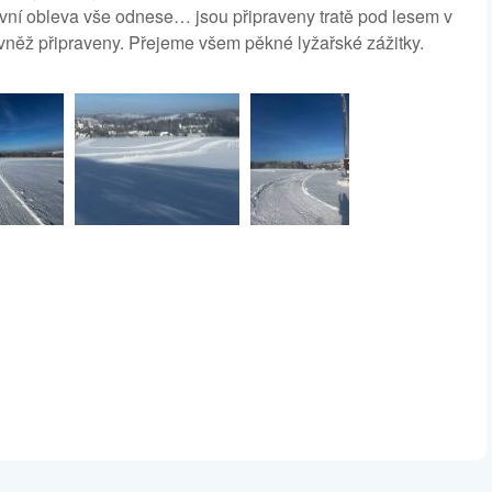
rvní obleva vše odnese… jsou připraveny tratě pod lesem v
rovněž připraveny. Přejeme všem pěkné lyžařské zážitky.