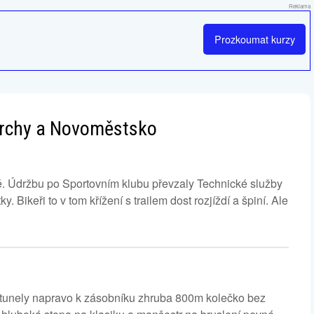
Reklama
Prozkoumat
kurzy
 vrchy a Novoměstsko
. Údržbu po Sportovním klubu převzaly Technické služby
y. Bikeři to v tom křížení s trailem dost rozjíždí a špiní. Ale
 tunely napravo k zásobníku zhruba 800m kolečko bez