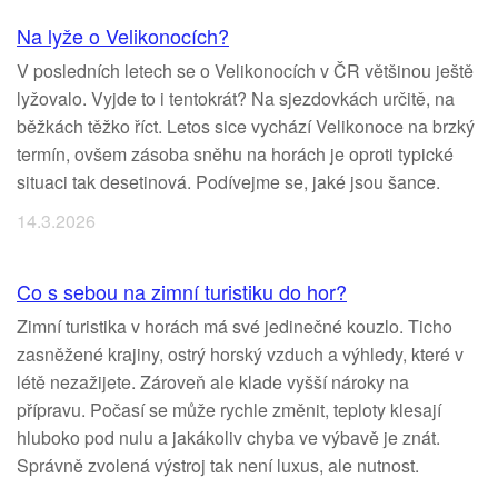
Na lyže o Velikonocích?
V posledních letech se o Velikonocích v ČR většinou ještě
lyžovalo. Vyjde to i tentokrát? Na sjezdovkách určitě, na
běžkách těžko říct. Letos sice vychází Velikonoce na brzký
termín, ovšem zásoba sněhu na horách je oproti typické
situaci tak desetinová. Podívejme se, jaké jsou šance.
14.3.2026
Co s sebou na zimní turistiku do hor?
Zimní turistika v horách má své jedinečné kouzlo. Ticho
zasněžené krajiny, ostrý horský vzduch a výhledy, které v
létě nezažijete. Zároveň ale klade vyšší nároky na
přípravu. Počasí se může rychle změnit, teploty klesají
hluboko pod nulu a jakákoliv chyba ve výbavě je znát.
Správně zvolená výstroj tak není luxus, ale nutnost.