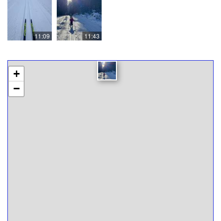
11:09
11:43
+
−