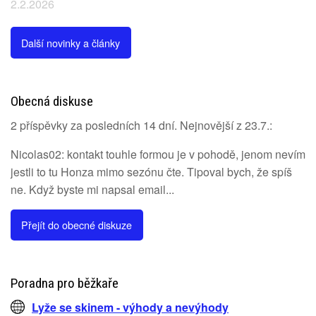
2.2.2026
Další novinky a články
Obecná diskuse
2 příspěvky za posledních 14 dní. Nejnovější z 23.7.:
Nicolas02: kontakt touhle formou je v pohodě, jenom nevím
jestli to tu Honza mimo sezónu čte. Tipoval bych, že spíš
ne. Když byste mi napsal email...
Přejít do obecné diskuze
Poradna pro běžkaře
Lyže se skinem - výhody a nevýhody