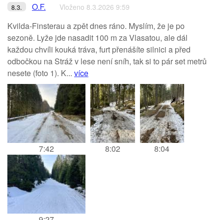
O.F.
Vloženo 8.3.2026 9:59
8.3.
Kvilda-Finsterau a zpět dnes ráno. Myslím, že je po
sezoně. Lyže jde nasadit 100 m za Vlasatou, ale dál
každou chvíli kouká tráva, furt přenášíte silnici a před
odbočkou na Stráž v lese není sníh, tak si to pár set metrů
nesete (foto 1). K...
více
7:42
8:02
8:04
9:27