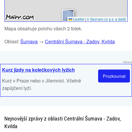
Leaflet
|
© Seznam.cz a.s. a další
Mapa obsahuje polohu všech 2 fotek.
Oblast:
Šumava
→
Centrální Šumava - Zadov, Kvilda
Reklama
Kurz jízdy na kolečkových lyžích
Prozkoumat
Kurz v Praze nebo v Jilemnici. Včetně
zapůjčení lyží.
Nejnovější zprávy z oblasti Centrální Šumava - Zadov,
Kvilda