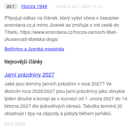
Honza 1949
Vloženo 24.7.2026 11:15
23.7.
Připojuji odkaz na článek, který vyšel včera v časopise
emontana.cz,a mimo Jizerek se zmiňuje o mé cestě do
Tibetu. https://www.emontana.cz/honza-cernoch-tibet-
zkusenosti-tibetska-doga/
Bedřichov a Jizerská magistrála
Nejnovější články
Jarní prázdniny 2027
Jaké jsou termíny jarních prázdnin v roce 2027? Ve
školním roce 2026/2027 jsou jarní prázdniny jako obvykle
týden dlouhé a konají se v rozmezí od 1. února 2027 do 14.
března 2027 dle jednotlivých okresů. Tabulka termínů již
obsahuje i tipy na zájezdy a pobyty během jarňáků.
29.6.2026