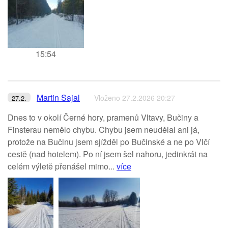
15:54
Martin Sajal
Vloženo 27.2.2026 20:27
27.2.
Dnes to v okolí Černé hory, pramenů Vltavy, Bučiny a
Finsterau nemělo chybu. Chybu jsem neudělal ani já,
protože na Bučinu jsem sjížděl po Bučinské a ne po Vlčí
cestě (nad hotelem). Po ní jsem šel nahoru, jedinkrát na
celém výletě přenášel mimo...
více