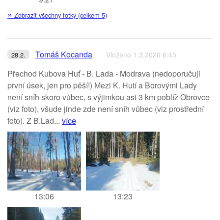
»
Zobrazit všechny fotky (celkem 5)
Tomáš Kocanda
Vloženo 1.3.2026 6:45
28.2.
Přechod Kubova Huť - B. Lada - Modrava (nedoporučuji
první úsek, jen pro pěší!) Mezi K. Hutí a Borovými Lady
není sníh skoro vůbec, s výjimkou asi 3 km poblíž Obrovce
(viz foto), všude jinde zde není sníh vůbec (viz prostřední
foto). Z B.Lad...
více
13:06
13:23