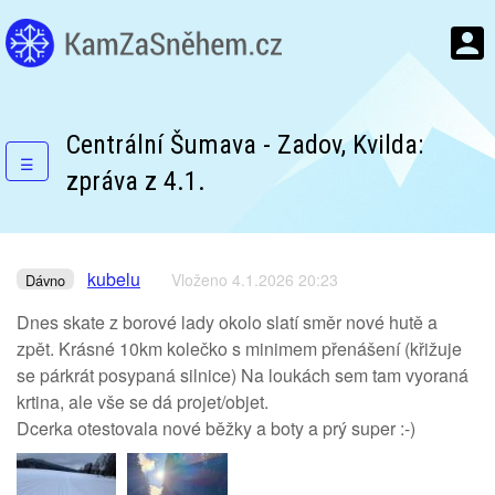
Centrální Šumava - Zadov, Kvilda:
☰
zpráva z 4.1.
kubelu
Vloženo 4.1.2026 20:23
Dávno
Dnes skate z borové lady okolo slatí směr nové hutě a
zpět. Krásné 10km kolečko s minimem přenášení (křižuje
se párkrát posypaná silnice) Na loukách sem tam vyoraná
krtina, ale vše se dá projet/objet.
Dcerka otestovala nové běžky a boty a prý super :-)