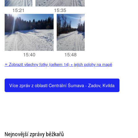
15:21
15:35
15:40
15:48
»
Zobrazit všechny fotky (celkem 14) + jejich polohy na mapě
Více zpráv z oblasti Centrální Šumava - Zadov, Kvilda
Nejnovější zprávy běžkařů