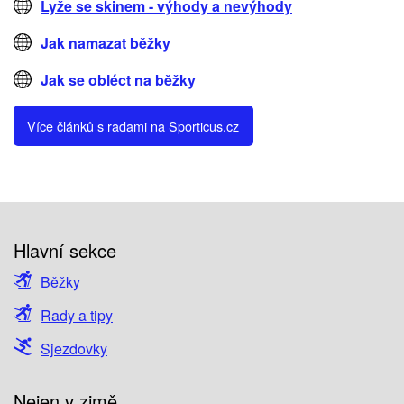
Lyže se skinem - výhody a nevýhody
Jak namazat běžky
Jak se obléct na běžky
Více článků s radami na Sporticus.cz
Hlavní sekce
Běžky
Rady a tipy
Sjezdovky
Nejen v zimě