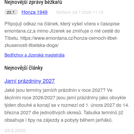
Nejnovější zprávy běžkařů
Honza 1949
Vloženo 24.7.2026 11:15
23.7.
Připojuji odkaz na článek, který vyšel včera v časopise
emontana.cz,a mimo Jizerek se zmiňuje o mé cestě do
Tibetu. https://www.emontana.cz/honza-cernoch-tibet-
zkusenosti-tibetska-doga/
Bedřichov a Jizerská magistrála
Nejnovější články
Jarní prázdniny 2027
Jaké jsou termíny jarních prázdnin v roce 2027? Ve
školním roce 2026/2027 jsou jarní prázdniny jako obvykle
týden dlouhé a konají se v rozmezí od 1. února 2027 do 14.
března 2027 dle jednotlivých okresů. Tabulka termínů již
obsahuje i tipy na zájezdy a pobyty během jarňáků.
29.6.2026