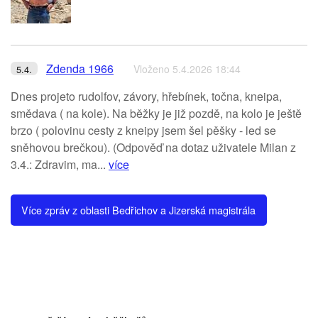
Zdenda 1966
Vloženo 5.4.2026 18:44
5.4.
Dnes projeto rudolfov, závory, hřebínek, točna, kneipa,
smědava ( na kole). Na běžky je již pozdě, na kolo je ještě
brzo ( polovinu cesty z kneipy jsem šel pěšky - led se
sněhovou brečkou). (Odpověď na dotaz uživatele Milan z
3.4.: Zdravim, ma...
více
Více zpráv z oblasti Bedřichov a Jizerská magistrála