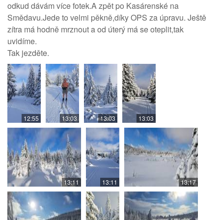
odkud dávám více fotek.A zpět po Kasárenské na
Smědavu.Jede to velmi pěkně,díky OPS za úpravu. Ještě
zítra má hodně mrznout a od úterý má se oteplit,tak
uvidíme.
Tak jezděte.
12:55
13:03
13:03
13:03
13:11
13:11
13:17