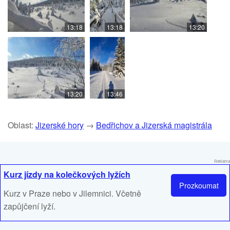
13:18
13:18
13:20
13:20
13:46
Oblast:
Jizerské hory
→
Bedřichov a Jizerská magistrála
Reklama
Kurz jízdy na kolečkových lyžích
Prozkoumat
Kurz v Praze nebo v Jilemnici. Včetně
zapůjčení lyží.