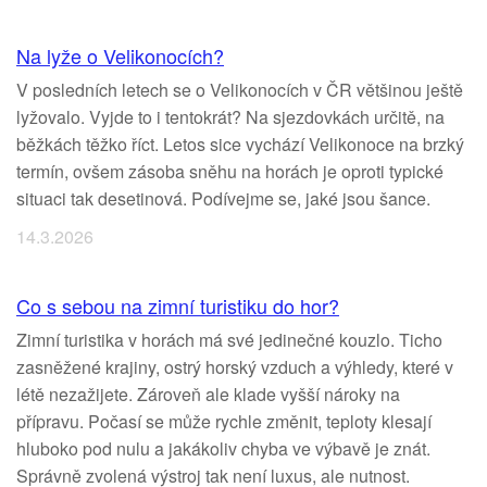
Na lyže o Velikonocích?
V posledních letech se o Velikonocích v ČR většinou ještě
lyžovalo. Vyjde to i tentokrát? Na sjezdovkách určitě, na
běžkách těžko říct. Letos sice vychází Velikonoce na brzký
termín, ovšem zásoba sněhu na horách je oproti typické
situaci tak desetinová. Podívejme se, jaké jsou šance.
14.3.2026
Co s sebou na zimní turistiku do hor?
Zimní turistika v horách má své jedinečné kouzlo. Ticho
zasněžené krajiny, ostrý horský vzduch a výhledy, které v
létě nezažijete. Zároveň ale klade vyšší nároky na
přípravu. Počasí se může rychle změnit, teploty klesají
hluboko pod nulu a jakákoliv chyba ve výbavě je znát.
Správně zvolená výstroj tak není luxus, ale nutnost.