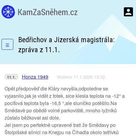
Bedřichov a Jizerská magistrála:
☰
zpráva z 11.1.
Honza 1949
Vloženo 11.1.2026 15:32
11.1.
Opět předpověď dle Kláry nevyšla,odpoledne se
vyjasnilo,jak je vidět z fotek, sice klesla teplota na -12° a
pociťová teplota byla -16,5 °,ale sluníčko potěšilo.Na
Smědavě po obědě volné parkoviště, mnoho lyžníků
zůstalo běžkovat asi dole.
Jel jsem po perfektně upravené trati že Smědavy po
Štolpišské silnici na Knejpu na Čihadla okolo tetřívků