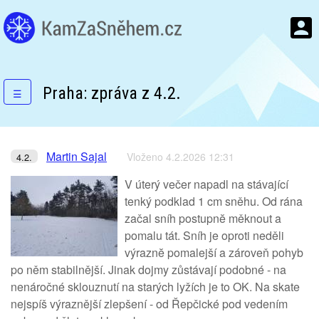
Praha: zpráva z 4.2.
☰
Martin Sajal
Vloženo 4.2.2026 12:31
4.2.
V úterý večer napadl na stávající
tenký podklad 1 cm sněhu. Od rána
začal sníh postupnĕ měknout a
pomalu tát. Sníh je oproti neděli
výraznĕ pomalejší a zároveň pohyb
po něm stabilnější. Jinak dojmy zůstávají podobné - na
nenáročné sklouznutí na starých lyžích je to OK. Na skate
nejspíš výraznější zlepšení - od Řepčické pod vedením