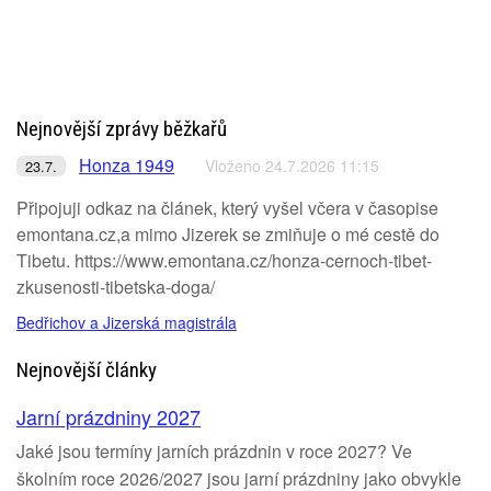
Nejnovější zprávy běžkařů
Honza 1949
Vloženo 24.7.2026 11:15
23.7.
Připojuji odkaz na článek, který vyšel včera v časopise
emontana.cz,a mimo Jizerek se zmiňuje o mé cestě do
Tibetu. https://www.emontana.cz/honza-cernoch-tibet-
zkusenosti-tibetska-doga/
Bedřichov a Jizerská magistrála
Nejnovější články
Jarní prázdniny 2027
Jaké jsou termíny jarních prázdnin v roce 2027? Ve
školním roce 2026/2027 jsou jarní prázdniny jako obvykle