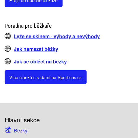
Přejít do obecné diskuze
Poradna pro běžkaře
Lyže se skinem - výhody a nevýhody
Jak namazat běžky
Jak se obléct na běžky
Více článků s radami na Sporticus.cz
Hlavní sekce
Běžky