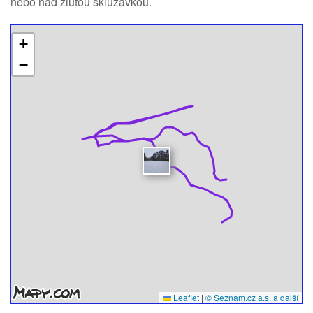
nebo nad žlutou skluzavkou.
+
−
Leaflet
|
© Seznam.cz a.s. a další