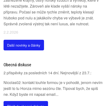
zasněžené krajiny, ostrý horský vzduch a výhledy, které v
létě nezažijete. Zároveň ale klade vyšší nároky na
přípravu. Počasí se může rychle změnit, teploty klesají
hluboko pod nulu a jakákoliv chyba ve výbavě je znát.
Správně zvolená výstroj tak není luxus, ale nutnost.
2.2.2026
Další novinky a články
Obecná diskuse
2 příspěvky za posledních 14 dní. Nejnovější z 23.7.:
Nicolas02: kontakt touhle formou je v pohodě, jenom nevím
jestli to tu Honza mimo sezónu čte. Tipoval bych, že spíš
ne. Když byste mi napsal email...