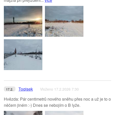
majzla při přejíždění...
více
Toqisek
Vloženo 17.2.2026 7:30
17.2.
Hvězda: Pár centimetrů nového sněhu přes noc a už je to o
něčem jiném :-) Dnes se nebojím o B lyže.