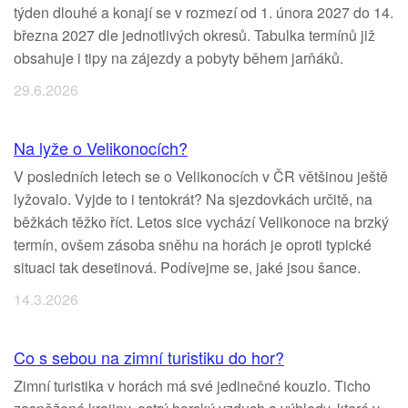
týden dlouhé a konají se v rozmezí od 1. února 2027 do 14.
března 2027 dle jednotlivých okresů. Tabulka termínů již
obsahuje i tipy na zájezdy a pobyty během jarňáků.
29.6.2026
Na lyže o Velikonocích?
V posledních letech se o Velikonocích v ČR většinou ještě
lyžovalo. Vyjde to i tentokrát? Na sjezdovkách určitě, na
běžkách těžko říct. Letos sice vychází Velikonoce na brzký
termín, ovšem zásoba sněhu na horách je oproti typické
situaci tak desetinová. Podívejme se, jaké jsou šance.
14.3.2026
Co s sebou na zimní turistiku do hor?
Zimní turistika v horách má své jedinečné kouzlo. Ticho