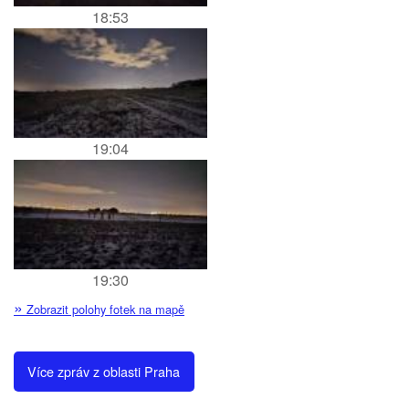
18:53
19:04
19:30
»
Zobrazit polohy fotek na mapě
Více zpráv z oblasti Praha