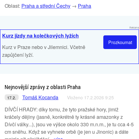
Oblast:
Praha a střední Čechy
→
Praha
Reklama
Kurz jízdy na kolečkových lyžích
Prozkoumat
Kurz v Praze nebo v Jilemnici. Včetně
zapůjčení lyží.
Nejnovější zprávy z oblasti Praha
Tomáš Kocanda
Vloženo 17.2.2026 9:25
17.2.
DÍVČÍ HRADY: díky tomu, že tyto pražské hory, jimiž
kráčely dějiny (jasně, konkrétně ty krásné amazonky z
Dívčí války...), jsou ve výšce okolo 330 m.n.m., je tu cca 4-5
cm sněhu. Když se vyhnete orbě (je jen u Jinonic) a dáte