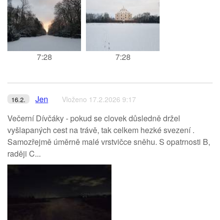
7:28
7:28
Jen
Vloženo 17.2.2026 9:17
16.2.
Večerní Dívčáky - pokud se clovek důsledně držel
vyšlapaných cest na trávě, tak celkem hezké svezení .
Samozřejmě úměrně malé vrstvičce sněhu. S opatrnosti B,
raději C...