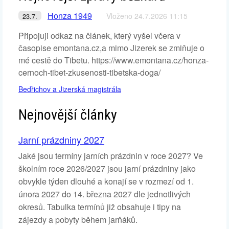
Honza 1949
Vloženo 24.7.2026 11:15
23.7.
Připojuji odkaz na článek, který vyšel včera v
časopise emontana.cz,a mimo Jizerek se zmiňuje o
mé cestě do Tibetu. https://www.emontana.cz/honza-
cernoch-tibet-zkusenosti-tibetska-doga/
Bedřichov a Jizerská magistrála
Nejnovější články
Jarní prázdniny 2027
Jaké jsou termíny jarních prázdnin v roce 2027? Ve
školním roce 2026/2027 jsou jarní prázdniny jako
obvykle týden dlouhé a konají se v rozmezí od 1.
února 2027 do 14. března 2027 dle jednotlivých
okresů. Tabulka termínů již obsahuje i tipy na
zájezdy a pobyty během jarňáků.