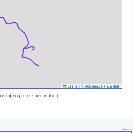
Leaflet
|
© Seznam.cz a.s. a další
6) údaje o poloze neobsahují.
Reklama