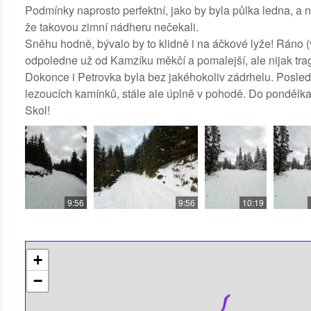
Podmínky naprosto perfektní, jako by byla půlka ledna, a n
že takovou zimní nádheru nečekali.
Sněhu hodně, bývalo by to klidně i na áčkové lyže! Ráno (vy
odpoledne už od Kamzíku měkčí a pomalejší, ale nijak trag
Dokonce i Petrovka byla bez jakéhokoliv zádrhelu. Posle
lezoucích kamínků, stále ale úplně v pohodě. Do pondělka sn
Skol!
9:56
9:56
10:19
+
−