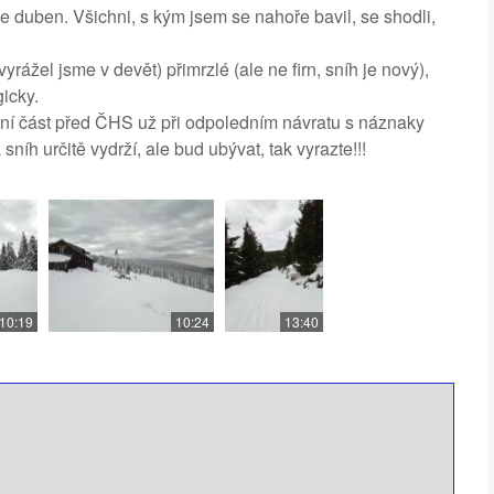
e duben. Všichni, s kým jsem se nahoře bavil, se shodli,
rážel jsme v devět) přimrzlé (ale ne firn, sníh je nový),
icky.
dní část před ČHS už při odpoledním návratu s náznaky
íh určitě vydrží, ale bud ubývat, tak vyrazte!!!
10:19
10:24
13:40