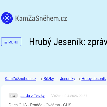
Hrubý Jeseník: zpráv
☰
MENU
KamZaSněhem.cz
Běžky
Jeseníky
Hrubý Jeseník
Jarda z Tvrzky
Vloženo 2.4.2026 20:37
2.4.
Dnes ČHS - Praděd - Ovčárna - ČHS.