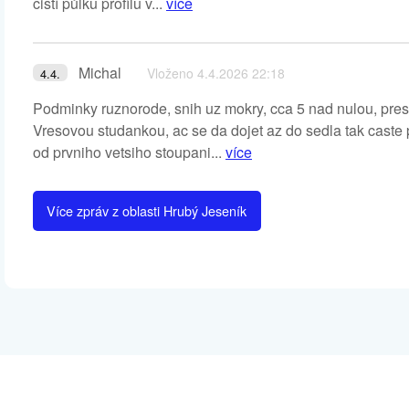
čistí půlku profilu v...
více
Michal
Vloženo 4.4.2026 22:18
4.4.
Podminky ruznorode, snih uz mokry, cca 5 nad nulou, pre
Vresovou studankou, ac se da dojet az do sedla tak caste 
od prvniho vetsiho stoupani...
více
Více zpráv z oblasti Hrubý Jeseník