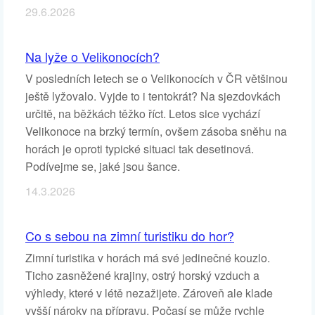
29.6.2026
Na lyže o Velikonocích?
V posledních letech se o Velikonocích v ČR většinou
ještě lyžovalo. Vyjde to i tentokrát? Na sjezdovkách
určitě, na běžkách těžko říct. Letos sice vychází
Velikonoce na brzký termín, ovšem zásoba sněhu na
horách je oproti typické situaci tak desetinová.
Podívejme se, jaké jsou šance.
14.3.2026
Co s sebou na zimní turistiku do hor?
Zimní turistika v horách má své jedinečné kouzlo.
Ticho zasněžené krajiny, ostrý horský vzduch a
výhledy, které v létě nezažijete. Zároveň ale klade
vyšší nároky na přípravu. Počasí se může rychle