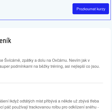
Prozkoumat
kurzy
seník
ke Švícárně, zpátky a dolu na Ovčárnu. Nevím jak v
 super podmínkami na běžky tréning, asi nejlepší co jsou.
šení ikdyž odtátých míst přibývá a někde už zbývá třeba
í páč používají trackovanou rolbu pro odklízení sněhu -