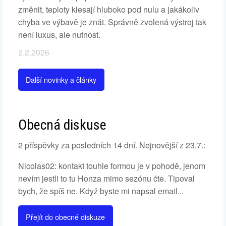
změnit, teploty klesají hluboko pod nulu a jakákoliv
chyba ve výbavě je znát. Správně zvolená výstroj tak
není luxus, ale nutnost.
2.2.2026
Další novinky a články
Obecná diskuse
2 příspěvky za posledních 14 dní. Nejnovější z 23.7.:
Nicolas02: kontakt touhle formou je v pohodě, jenom
nevím jestli to tu Honza mimo sezónu čte. Tipoval
bych, že spíš ne. Když byste mi napsal email...
Přejít do obecné diskuze