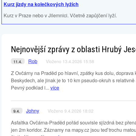
Kurz jízdy na kolečkových lyžích
Kurz v Praze nebo v Jilemnici. Včetně zapůjčení lyží.
Nejnovější zprávy z oblasti Hrubý Je
Rob
Vloženo 13.4.2026 15:58
11.4.
Z Ovčárny na Praděd po hlavní, zpátky kus dolu, doprava 
Beskydech, ale jinak je to 10 km pseudo-okruh s relativně
Pevný podklad i...
více
Johny
Vloženo 9.4.2026 18:02
9.4.
Asfaltka Ovčárna-Praděd pořád souvisle sjízdná bez přená
jen 2m koridor. Záznamy na mapy.cz jsou teď trochu matouc