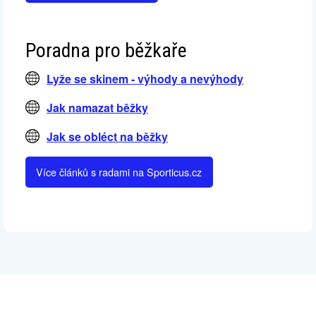
Poradna pro běžkaře
Lyže se skinem - výhody a nevýhody
Jak namazat běžky
Jak se obléct na běžky
Více článků s radami na Sporticus.cz