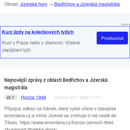
Oblast:
Jizerské hory
→
Bedřichov a Jizerská magistrála
Reklama
Kurz jízdy na kolečkových lyžích
Prozkoumat
Kurz v Praze nebo v Jilemnici. Včetně
zapůjčení lyží.
Nejnovější zprávy z oblasti Bedřichov a Jizerská
magistrála
Honza 1949
Vloženo 24.7.2026 11:15
23.7.
Připojuji odkaz na článek, který vyšel včera v časopise
emontana.cz,a mimo Jizerek se zmiňuje o mé cestě do
Tibetu. https://www.emontana.cz/honza-cernoch-tibet-
zkusenosti-tibetska-doga/