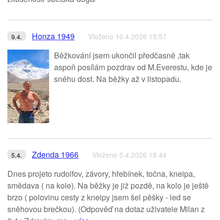
Honza 1949
Vloženo 10.4.2026 15:57
9.4.
Běžkování jsem ukončil předčasně ,tak
aspoň posílám pozdrav od M.Everestu, kde je
sněhu dost. Na běžky až v listopadu.
Zdenda 1966
Vloženo 5.4.2026 18:44
5.4.
Dnes projeto rudolfov, závory, hřebínek, točna, kneipa,
smědava ( na kole). Na běžky je již pozdě, na kolo je ještě
brzo ( polovinu cesty z kneipy jsem šel pěšky - led se
sněhovou brečkou). (Odpověď na dotaz uživatele Milan z