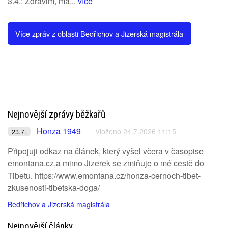
3.4.: Zdravim, ma...
více
Více zpráv z oblasti Bedřichov a Jizerská magistrála
Nejnovější zprávy běžkařů
Honza 1949
Vloženo 24.7.2026 11:15
23.7.
Připojuji odkaz na článek, který vyšel včera v časopise
emontana.cz,a mimo Jizerek se zmiňuje o mé cestě do
Tibetu. https://www.emontana.cz/honza-cernoch-tibet-
zkusenosti-tibetska-doga/
Bedřichov a Jizerská magistrála
Nejnovější články