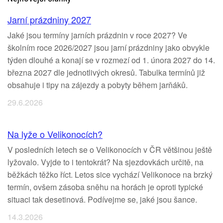
Jarní prázdniny 2027
Jaké jsou termíny jarních prázdnin v roce 2027? Ve
školním roce 2026/2027 jsou jarní prázdniny jako obvykle
týden dlouhé a konají se v rozmezí od 1. února 2027 do 14.
března 2027 dle jednotlivých okresů. Tabulka termínů již
obsahuje i tipy na zájezdy a pobyty během jarňáků.
29.6.2026
Na lyže o Velikonocích?
V posledních letech se o Velikonocích v ČR většinou ještě
lyžovalo. Vyjde to i tentokrát? Na sjezdovkách určitě, na
běžkách těžko říct. Letos sice vychází Velikonoce na brzký
termín, ovšem zásoba sněhu na horách je oproti typické
situaci tak desetinová. Podívejme se, jaké jsou šance.
14.3.2026