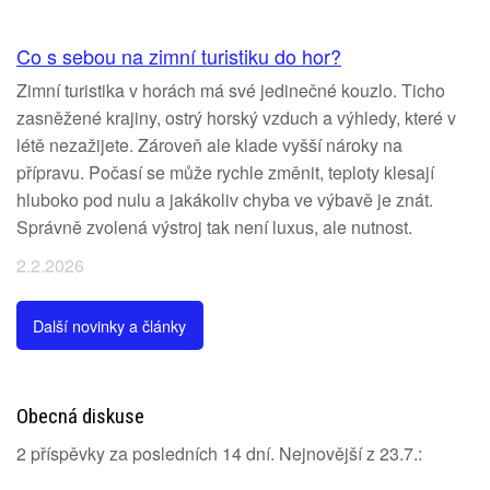
Co s sebou na zimní turistiku do hor?
Zimní turistika v horách má své jedinečné kouzlo. Ticho
zasněžené krajiny, ostrý horský vzduch a výhledy, které v
létě nezažijete. Zároveň ale klade vyšší nároky na
přípravu. Počasí se může rychle změnit, teploty klesají
hluboko pod nulu a jakákoliv chyba ve výbavě je znát.
Správně zvolená výstroj tak není luxus, ale nutnost.
2.2.2026
Další novinky a články
Obecná diskuse
2 příspěvky za posledních 14 dní. Nejnovější z 23.7.: