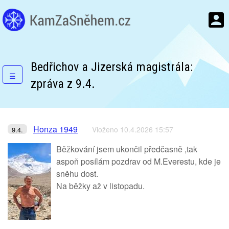
Bedřichov a Jizerská magistrála:
☰
zpráva z 9.4.
Honza 1949
Vloženo 10.4.2026 15:57
9.4.
Běžkování jsem ukončil předčasně ,tak
aspoň posílám pozdrav od M.Everestu, kde je
sněhu dost.
Na běžky až v listopadu.