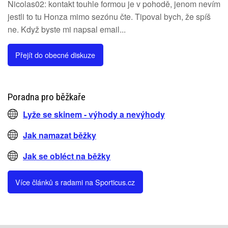
Nicolas02: kontakt touhle formou je v pohodě, jenom nevím
jestli to tu Honza mimo sezónu čte. Tipoval bych, že spíš
ne. Když byste mi napsal email...
Přejít do obecné diskuze
Poradna pro běžkaře
Lyže se skinem - výhody a nevýhody
Jak namazat běžky
Jak se obléct na běžky
Více článků s radami na Sporticus.cz