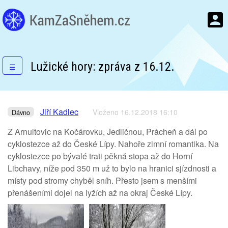
Lužické hory: zpráva z 16.12.
☰
Jiří Kadlec
Vloženo 16.12.2018 16:10
Dávno
Z Arnultovic na Kočárovku, Jedličnou, Prácheň a dál po
cyklostezce až do České Lípy. Nahoře zimní romantika. Na
cyklostezce po bývalé trati pěkná stopa až do Horní
Libchavy, níže pod 350 m už to bylo na hranici sjízdnosti a
místy pod stromy chyběl sníh. Přesto jsem s menšími
přenášeními dojel na lyžích až na okraj České Lípy.