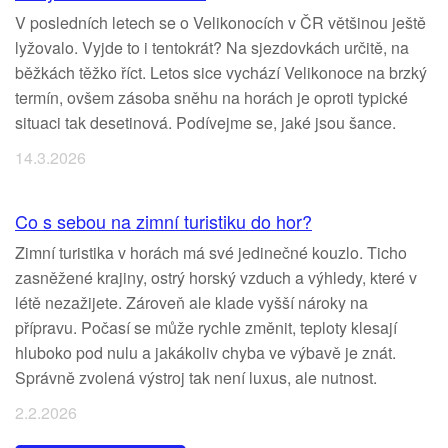
V posledních letech se o Velikonocích v ČR většinou ještě
lyžovalo. Vyjde to i tentokrát? Na sjezdovkách určitě, na
běžkách těžko říct. Letos sice vychází Velikonoce na brzký
termín, ovšem zásoba sněhu na horách je oproti typické
situaci tak desetinová. Podívejme se, jaké jsou šance.
14.3.2026
Co s sebou na zimní turistiku do hor?
Zimní turistika v horách má své jedinečné kouzlo. Ticho
zasněžené krajiny, ostrý horský vzduch a výhledy, které v
létě nezažijete. Zároveň ale klade vyšší nároky na
přípravu. Počasí se může rychle změnit, teploty klesají
hluboko pod nulu a jakákoliv chyba ve výbavě je znát.
Správně zvolená výstroj tak není luxus, ale nutnost.
2.2.2026