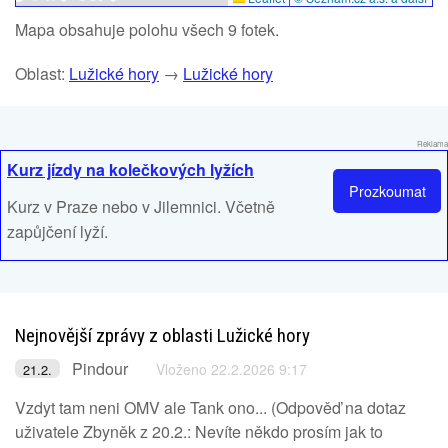
Mapa obsahuje polohu všech 9 fotek.
Oblast:
Lužické hory
→
Lužické hory
Reklama
Kurz jízdy na kolečkových lyžích
Prozkoumat
Kurz v Praze nebo v Jilemnici. Včetně
zapůjčení lyží.
Nejnovější zprávy z oblasti Lužické hory
Pindour
Vloženo 22.2.2026 9:17
21.2.
Vzdyt tam neni OMV ale Tank ono... (Odpověď na dotaz
uživatele Zbyněk z 20.2.: Nevíte někdo prosím jak to