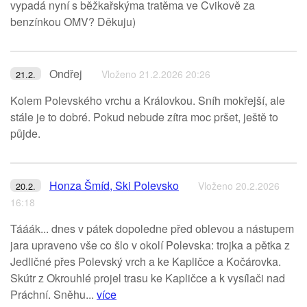
vypadá nyní s běžkařskýma tratěma ve Cvikově za
benzínkou OMV? Děkuju)
Ondřej
Vloženo 21.2.2026 20:26
21.2.
Kolem Polevského vrchu a Královkou. Sníh mokřejší, ale
stále je to dobré. Pokud nebude zítra moc pršet, ještě to
půjde.
Honza Šmíd, Ski Polevsko
Vloženo 20.2.2026
20.2.
16:18
Tááák... dnes v pátek dopoledne před oblevou a nástupem
jara upraveno vše co šlo v okolí Polevska: trojka a pětka z
Jedličné přes Polevský vrch a ke Kapličce a Kočárovka.
Skútr z Okrouhlé projel trasu ke Kapličce a k vysílači nad
Práchní. Sněhu...
více