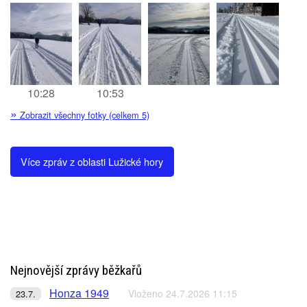
10:28
10:53
»
Zobrazit všechny fotky (celkem 5)
Více zpráv z oblasti Lužické hory
Nejnovější zprávy běžkařů
Honza 1949
Vloženo 24.7.2026 11:15
23.7.