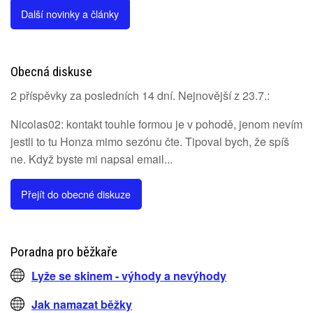
Další novinky a články
Obecná diskuse
2 příspěvky za posledních 14 dní. Nejnovější z 23.7.:
Nicolas02: kontakt touhle formou je v pohodě, jenom nevím
jestli to tu Honza mimo sezónu čte. Tipoval bych, že spíš
ne. Když byste mi napsal email...
Přejít do obecné diskuze
Poradna pro běžkaře
Lyže se skinem - výhody a nevýhody
Jak namazat běžky