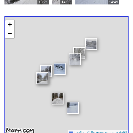
13:21
14:09
14:49
+
−
Leaflet
|
© Seznam.cz a.s. a další