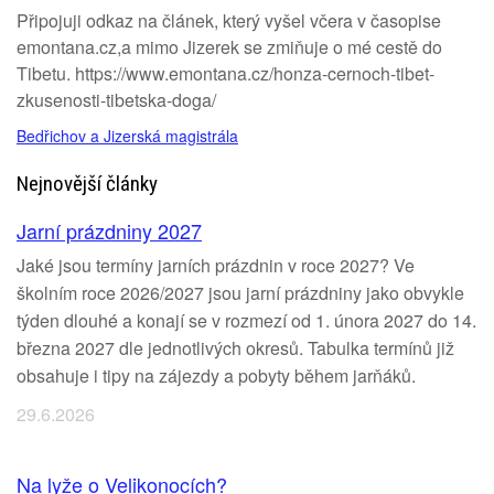
Připojuji odkaz na článek, který vyšel včera v časopise
emontana.cz,a mimo Jizerek se zmiňuje o mé cestě do
Tibetu. https://www.emontana.cz/honza-cernoch-tibet-
zkusenosti-tibetska-doga/
Bedřichov a Jizerská magistrála
Nejnovější články
Jarní prázdniny 2027
Jaké jsou termíny jarních prázdnin v roce 2027? Ve
školním roce 2026/2027 jsou jarní prázdniny jako obvykle
týden dlouhé a konají se v rozmezí od 1. února 2027 do 14.
března 2027 dle jednotlivých okresů. Tabulka termínů již
obsahuje i tipy na zájezdy a pobyty během jarňáků.
29.6.2026
Na lyže o Velikonocích?