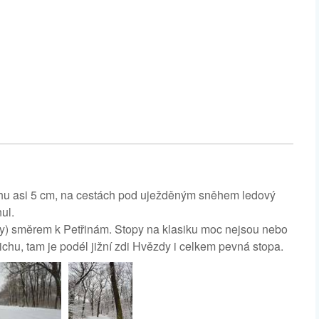
ěhu asi 5 cm, na cestách pod uježděným sněhem ledový
ul.
omy) směrem k Petřinám. Stopy na klasiku moc nejsou nebo
ichu, tam je podél jižní zdi Hvězdy i celkem pevná stopa.