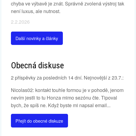
chyba ve výbavě je znát. Správně zvolená výstroj tak
není luxus, ale nutnost.
2.2.2026
Další novinky a články
Obecná diskuse
2 příspěvky za posledních 14 dní. Nejnovější z 23.7.:
Nicolas02: kontakt touhle formou je v pohodě, jenom
nevím jestli to tu Honza mimo sezónu čte. Tipoval
bych, že spíš ne. Když byste mi napsal email...
Přejít do obecné diskuze