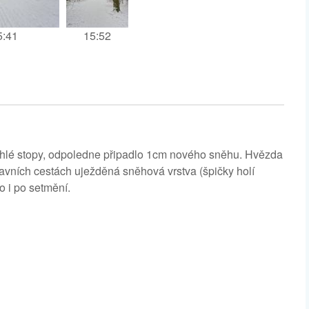
5:41
15:52
ychlé stopy, odpoledne připadlo 1cm nového sněhu. Hvězda
lavních cestách uježděná sněhová vrstva (špičky holí
lo i po setmění.