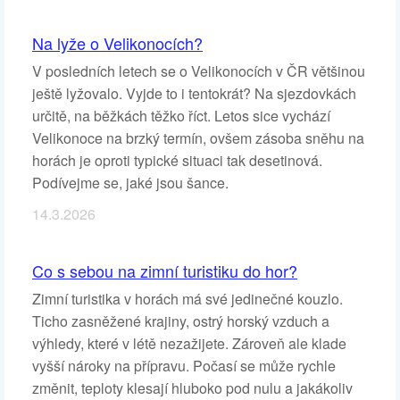
Na lyže o Velikonocích?
V posledních letech se o Velikonocích v ČR většinou
ještě lyžovalo. Vyjde to i tentokrát? Na sjezdovkách
určitě, na běžkách těžko říct. Letos sice vychází
Velikonoce na brzký termín, ovšem zásoba sněhu na
horách je oproti typické situaci tak desetinová.
Podívejme se, jaké jsou šance.
14.3.2026
Co s sebou na zimní turistiku do hor?
Zimní turistika v horách má své jedinečné kouzlo.
Ticho zasněžené krajiny, ostrý horský vzduch a
výhledy, které v létě nezažijete. Zároveň ale klade
vyšší nároky na přípravu. Počasí se může rychle
změnit, teploty klesají hluboko pod nulu a jakákoliv