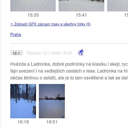
15:35
15:41
1
»
Zobrazit GPX záznam trasy a všechny fotky (5)
Praha
Vloženo 12.1.2026 18:25
12.1.
Hvězda a Ladronka, dobré podmínky na klasiku i skejt, r
fajn svezení i na vedlejších cestách v lese. Ladronka na h
občas škrtnou o asfalt), ale je to tam osvětlené a tak se da
16:18
16:51