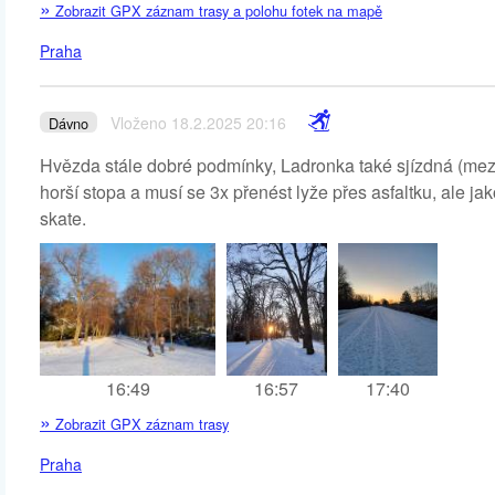
»
Zobrazit GPX záznam trasy a polohu fotek na mapě
Praha
Vloženo 18.2.2025 20:16
Dávno
Hvězda stále dobré podmínky, Ladronka také sjízdná (mezi
horší stopa a musí se 3x přenést lyže přes asfaltku, ale jak
skate.
16:49
16:57
17:40
»
Zobrazit GPX záznam trasy
Praha