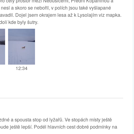
koro celý prostor mezi Nebušicemi, Přední Kopaninou a
nesl a skoro se nebořil, v polích jsou také vyšlapané
avadil. Dojel jsem okrajem lesa až k Lysolajím viz mapka.
olí kde byly šutry.
12:34
zdné a spousta stop od lyžařů. Ve stopách místy ještě
 bude ještě lepší. Podél hlavních cest dobré podmínky na