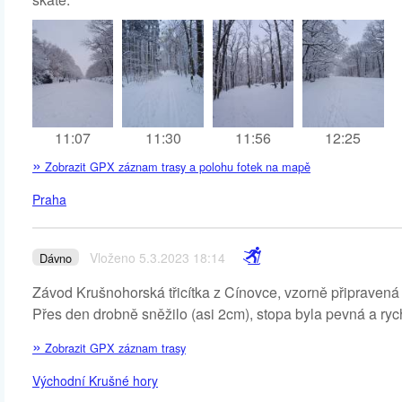
11:07
11:30
11:56
12:25
»
Zobrazit GPX záznam trasy a polohu fotek na mapě
Praha
Vloženo 5.3.2023 18:14
Dávno
Závod Krušnohorská třicítka z Cínovce, vzorně připravená t
Přes den drobně sněžilo (asi 2cm), stopa byla pevná a ryc
»
Zobrazit GPX záznam trasy
Východní Krušné hory