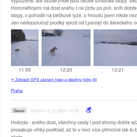
vyplužené, ale všude jinde jsou hezké turistické stopy. S
Horoměřicemi má dost sněhu I na jízdu po poli, sníh dobře 
stopy, v pohodě na béčkové lyže, o hroudu jsem nikde nez
Jen nedoporučuji prudký sjezd od Lysolají do šáreckého úd
11:55
12:20
12:21
»
Zobrazit GPX záznam trasy a všechny fotky (6)
Praha
Vloženo 2.12.2023 13:35
Dávno
Hvězda - sněhu dost, všechny cesty i pod stromy dobře sjí
prosakuje vlhký podklad, až to v noci více přimrzne tak to
skate.