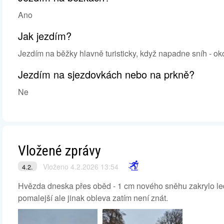
Ano
Jak jezdím?
Jezdím na běžky hlavně turisticky, když napadne sníh - oko
Jezdím na sjezdovkách nebo na prkně?
Ne
Vložené zprávy
Vloženo 4.2.2026 13:54
4.2.
Hvězda dneska přes oběd - 1 cm nového sněhu zakrylo ledo
pomalejší ale jinak obleva zatím není znát.