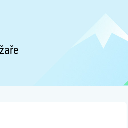
yžaře