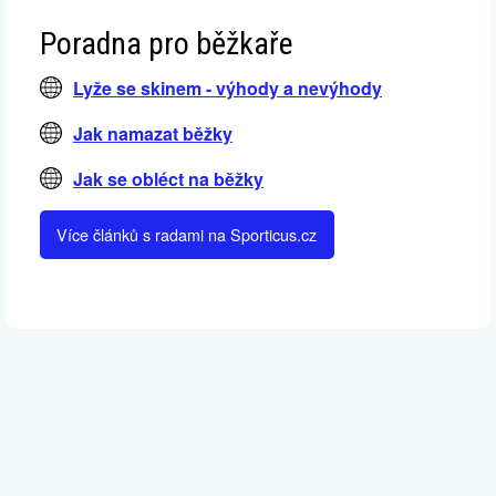
Poradna pro běžkaře
Lyže se skinem - výhody a nevýhody
Jak namazat běžky
Jak se obléct na běžky
Více článků s radami na Sporticus.cz