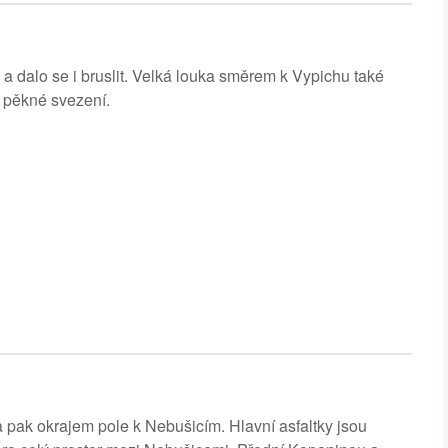
a dalo se i bruslit. Velká louka směrem k Vypichu také
c pěkné svezení.
pak okrajem pole k Nebušicím. Hlavní asfaltky jsou