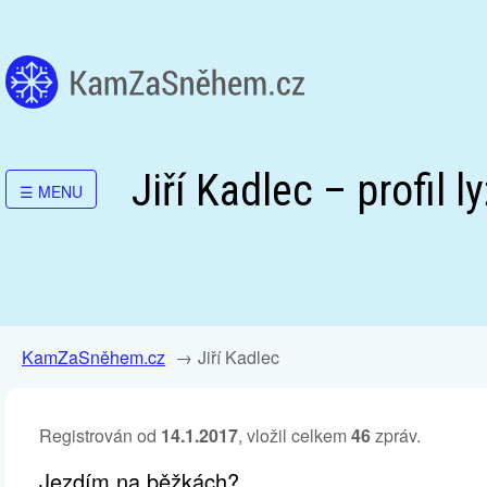
Jiří Kadlec – profil l
☰
MENU
KamZaSněhem.cz
Jiří Kadlec
Registrován od
14.1.2017
, vložil celkem
46
zpráv.
Jezdím na běžkách?