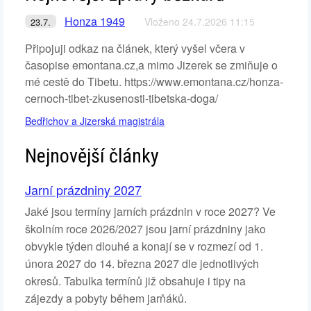
Honza 1949
Vloženo 24.7.2026 11:15
23.7.
Připojuji odkaz na článek, který vyšel včera v
časopise emontana.cz,a mimo Jizerek se zmiňuje o
mé cestě do Tibetu. https://www.emontana.cz/honza-
cernoch-tibet-zkusenosti-tibetska-doga/
Bedřichov a Jizerská magistrála
Nejnovější články
Jarní prázdniny 2027
Jaké jsou termíny jarních prázdnin v roce 2027? Ve
školním roce 2026/2027 jsou jarní prázdniny jako
obvykle týden dlouhé a konají se v rozmezí od 1.
února 2027 do 14. března 2027 dle jednotlivých
okresů. Tabulka termínů již obsahuje i tipy na
zájezdy a pobyty během jarňáků.