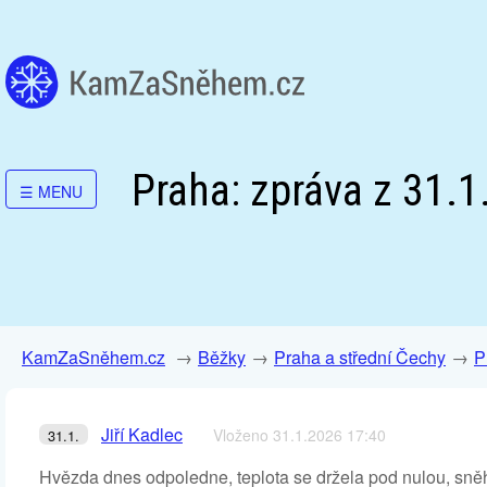
Praha: zpráva z 31.1
☰
MENU
KamZaSněhem.cz
Běžky
Praha a střední Čechy
P
Jiří Kadlec
Vloženo 31.1.2026 17:40
31.1.
Hvězda dnes odpoledne, teplota se držela pod nulou, sn