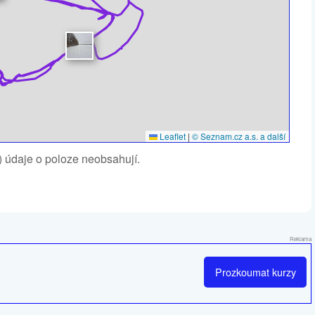
Leaflet
|
© Seznam.cz a.s. a další
1) údaje o poloze neobsahují.
Reklama
Prozkoumat
kurzy