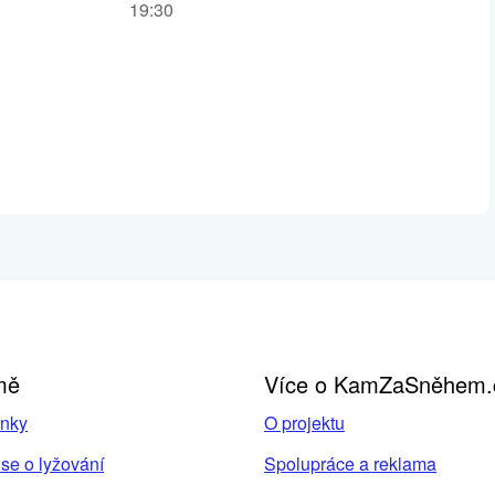
19:30
mě
Více o KamZaSněhem.
inky
O projektu
se o lyžování
Spolupráce a reklama