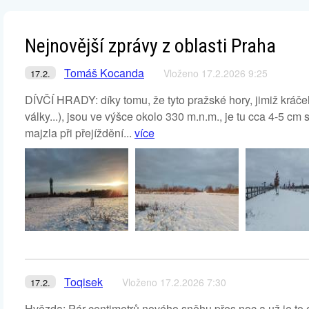
Nejnovější zprávy z oblasti Praha
Tomáš Kocanda
Vloženo 17.2.2026 9:25
17.2.
DÍVČÍ HRADY: díky tomu, že tyto pražské hory, jimiž kráče
války...), jsou ve výšce okolo 330 m.n.m., je tu cca 4-5 cm
majzla při přejíždění...
více
Toqisek
Vloženo 17.2.2026 7:30
17.2.
Hvězda: Pár centimetrů nového sněhu přes noc a už je to 