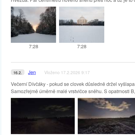
7:28
7:28
Jen
Vloženo 17.2.2026 9:17
16.2.
Večerní Dívčáky - pokud se clovek důsledně držel vyšlapan
Samozřejmě úměrně malé vrstvičce sněhu. S opatrnosti B, 