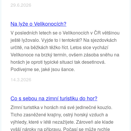
29.6.2026
Na lyže o Velikonocích?
V posledních letech se o Velikonocích v ČR většinou
ještě lyžovalo. Vyjde to i tentokrát? Na sjezdovkách
určitě, na běžkách těžko říct. Letos sice vychází
Velikonoce na brzký termín, ovšem zásoba sněhu na
horách je oproti typické situaci tak desetinová.
Podívejme se, jaké jsou šance.
14.3.2026
Co s sebou na zimní turistiku do hor?
Zimní turistika v horách má své jedinečné kouzlo.
Ticho zasněžené krajiny, ostrý horský vzduch a
výhledy, které v létě nezažijete. Zároveň ale klade
vyšší nároky na přípravu. Počasí se může rychle