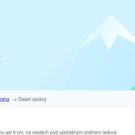
.
raha
Detail zprávy
ěhu asi 5 cm, na cestách pod uježděným sněhem ledový