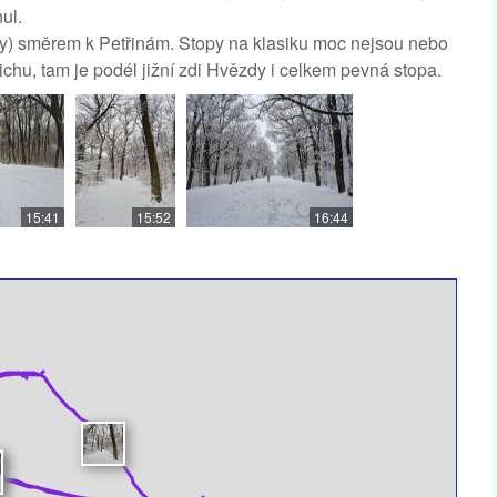
ul.
omy) směrem k Petřinám. Stopy na klasiku moc nejsou nebo
ichu, tam je podél jižní zdi Hvězdy i celkem pevná stopa.
15:41
15:52
16:44