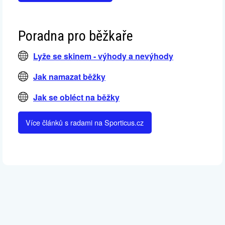
Poradna pro běžkaře
Lyže se skinem - výhody a nevýhody
Jak namazat běžky
Jak se obléct na běžky
Více článků s radami na Sporticus.cz