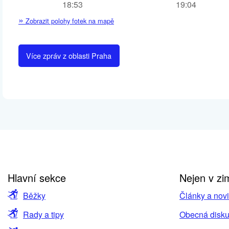
18:53
19:04
»
Zobrazit polohy fotek na mapě
Více zpráv z oblasti Praha
Hlavní sekce
Nejen v zi
Běžky
Články a nov
Rady a tipy
Obecná disku