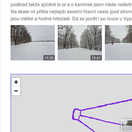
podklad takže sjízdné to je a o kamínek jsem nikde neškrtn
Na skate mi přišla nejlepší severní hlavní cesta (pod str
jsou mělké a hodně hrbolaté. Dá se jezdit i po louce u Vyp
15:35
15:41
+
−