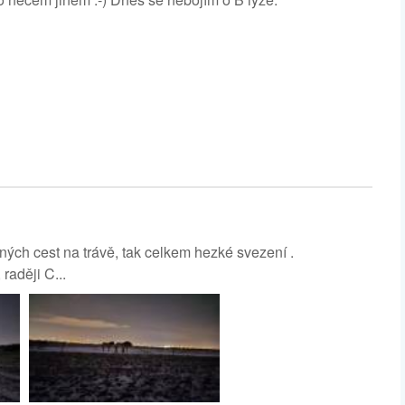
ých cest na trávě, tak celkem hezké svezení .
raději C...