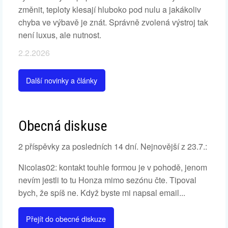
změnit, teploty klesají hluboko pod nulu a jakákoliv
chyba ve výbavě je znát. Správně zvolená výstroj tak
není luxus, ale nutnost.
2.2.2026
Další novinky a články
Obecná diskuse
2 příspěvky za posledních 14 dní. Nejnovější z 23.7.:
Nicolas02: kontakt touhle formou je v pohodě, jenom
nevím jestli to tu Honza mimo sezónu čte. Tipoval
bych, že spíš ne. Když byste mi napsal email...
Přejít do obecné diskuze