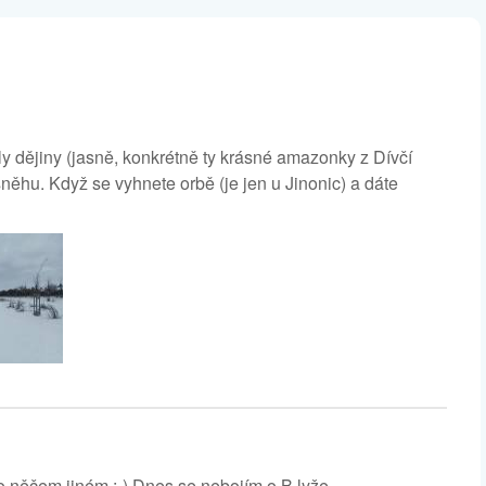
ly dějiny (jasně, konkrétně ty krásné amazonky z Dívčí
 sněhu. Když se vyhnete orbě (je jen u Jinonic) a dáte
o něčem jiném :-) Dnes se nebojím o B lyže.