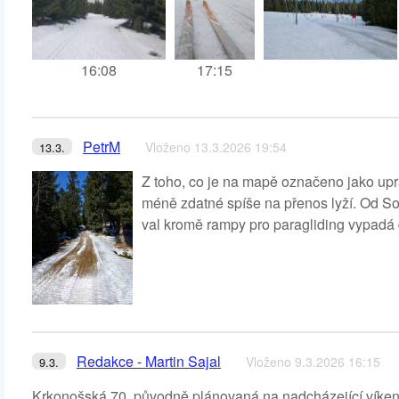
16:08
17:15
PetrM
Vloženo 13.3.2026 19:54
13.3.
Z toho, co je na mapě označeno jako upr
méně zdatné spíše na přenos lyží. Od S
val kromě rampy pro paragliding vypadá d
Redakce - Martin Sajal
Vloženo 9.3.2026 16:15
9.3.
Krkonošská 70, původně plánovaná na nadcházející víkend