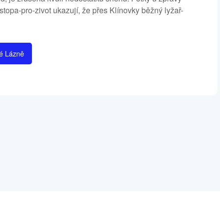
topa-pro-zivot ukazují, že přes Klínovky běžný lyžař-
ké Lázně