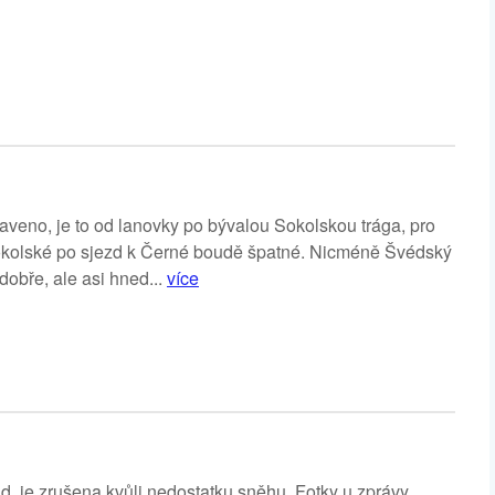
aveno, je to od lanovky po bývalou Sokolskou trága, pro
okolské po sjezd k Černé boudě špatné. Nicméně Švédský
obře, ale asi hned...
více
, je zrušena kvůli nedostatku sněhu. Fotky u zprávy