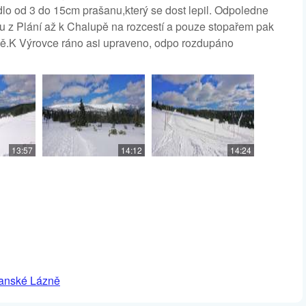
dlo od 3 do 15cm prašanu,který se dost lepil. Odpoledne
ou z Plání až k Chalupě na rozcestí a pouze stopařem pak
ně.K Výrovce ráno asi upraveno, odpo rozdupáno
13:57
14:12
14:24
Janské Lázně