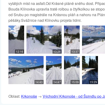
vytátých míst na asfalt.Od Krásné pláně sněhu dost. Připa
Bouda Klínovka upravila tratě rolbou a čtyřkolkou se stop
od Srubu po magistrále na Krásnou pláň a nahoru na Plá
pěšáky.Svážnice nad Klínovku projeta lidmi.
12:16
13:28
13:37
14:43
14:47
15:09
15:29
Oblast:
Krkonoše
→
Východní Krkonoše - od Špindlu po 