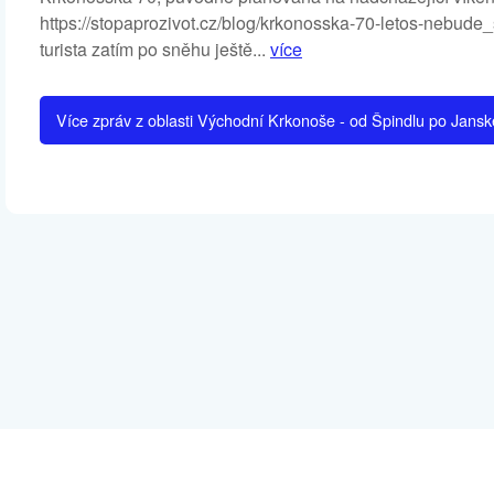
https://stopaprozivot.cz/blog/krkonosska-70-letos-nebude_s
turista zatím po sněhu ještě...
více
Více zpráv z oblasti Východní Krkonoše - od Špindlu po Jans