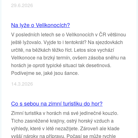
29.6.2026
Na lyže o Velikonocích?
V posledních letech se o Velikonocích v ČR většinou
ještě lyžovalo. Vyjde to i tentokrát? Na sjezdovkách
určitě, na běžkách těžko říct. Letos sice vychází
Velikonoce na brzký termín, ovšem zásoba sněhu na
horách je oproti typické situaci tak desetinová.
Podívejme se, jaké jsou šance.
14.3.2026
Co s sebou na zimní turistiku do hor?
Zimní turistika v horách má své jedinečné kouzlo.
Ticho zasněžené krajiny, ostrý horský vzduch a
výhledy, které v létě nezažijete. Zároveň ale klade
vyšší nároky na přípravu. Počasí se může rychle