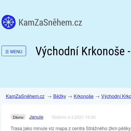
Východní Krkonoše -
☰
MENU
KamZaSněhem.cz
Běžky
Krkonoše
Východní Krko
Janule
Vloženo 4.4.2021 19:50
Dávno
Trasa jako minule viz mapa z centra Strážného 2km pěšky