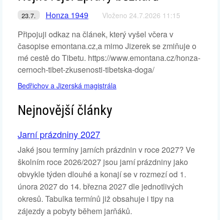
Honza 1949
Vloženo 24.7.2026 11:15
23.7.
Připojuji odkaz na článek, který vyšel včera v
časopise emontana.cz,a mimo Jizerek se zmiňuje o
mé cestě do Tibetu. https://www.emontana.cz/honza-
cernoch-tibet-zkusenosti-tibetska-doga/
Bedřichov a Jizerská magistrála
Nejnovější články
Jarní prázdniny 2027
Jaké jsou termíny jarních prázdnin v roce 2027? Ve
školním roce 2026/2027 jsou jarní prázdniny jako
obvykle týden dlouhé a konají se v rozmezí od 1.
února 2027 do 14. března 2027 dle jednotlivých
okresů. Tabulka termínů již obsahuje i tipy na
zájezdy a pobyty během jarňáků.