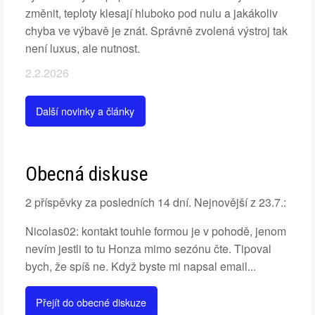
změnit, teploty klesají hluboko pod nulu a jakákoliv
chyba ve výbavě je znát. Správně zvolená výstroj tak
není luxus, ale nutnost.
2.2.2026
Další novinky a články
Obecná diskuse
2 příspěvky za posledních 14 dní. Nejnovější z 23.7.:
Nicolas02: kontakt touhle formou je v pohodě, jenom
nevím jestli to tu Honza mimo sezónu čte. Tipoval
bych, že spíš ne. Když byste mi napsal email...
Přejít do obecné diskuze