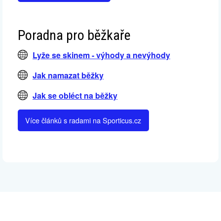
Poradna pro běžkaře
Lyže se skinem - výhody a nevýhody
Jak namazat běžky
Jak se obléct na běžky
Více článků s radami na Sporticus.cz