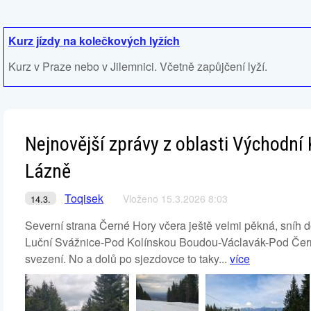
Kurz jízdy na kolečkových lyžích
Kurz v Praze nebo v Jilemnici. Včetně zapůjčení lyží.
Nejnovější zprávy z oblasti Východní
Lázně
Toqisek
Vloženo 15.3.2026 8:03
14.3.
Severní strana Černé Hory včera ještě velmi pěkná, sníh
Luční Svážnice-Pod Kolínskou Boudou-Václavák-Pod Čern
svezení. No a dolů po sjezdovce to taky...
více