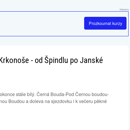
Reklama
Prozkoumat
kurzy
 Krkonoše - od Špindlu po Janské
 dokonce stále bílý. Černá Bouda-Pod Černou boudou-
ou Boudou a doleva na sjezdovku i k večeru pěkné