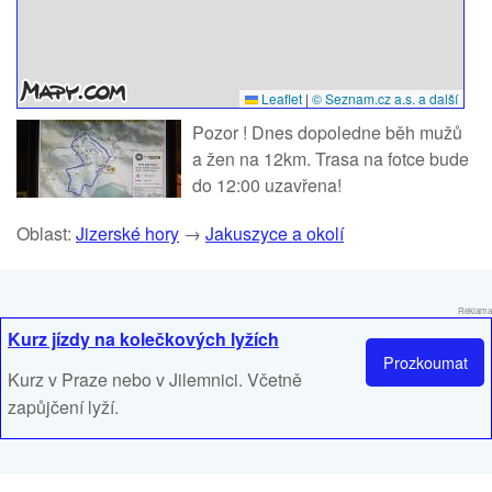
Leaflet
|
© Seznam.cz a.s. a další
Pozor ! Dnes dopoledne běh mužů
a žen na 12km. Trasa na fotce bude
do 12:00 uzavřena!
Oblast:
Jizerské hory
→
Jakuszyce a okolí
Reklama
Kurz jízdy na kolečkových lyžích
Prozkoumat
Kurz v Praze nebo v Jilemnici. Včetně
zapůjčení lyží.