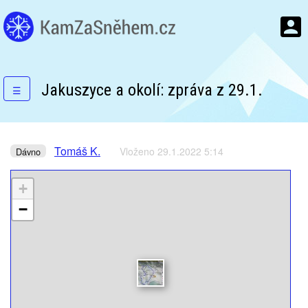
Jakuszyce a okolí: zpráva z 29.1.
☰
Tomáš K.
Vloženo 29.1.2022 5:14
Dávno
+
−