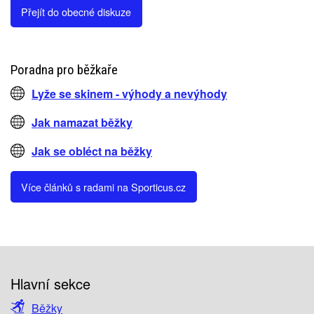
Přejít do obecné diskuze
Poradna pro běžkaře
Lyže se skinem - výhody a nevýhody
Jak namazat běžky
Jak se obléct na běžky
Více článků s radami na Sporticus.cz
Hlavní sekce
Běžky