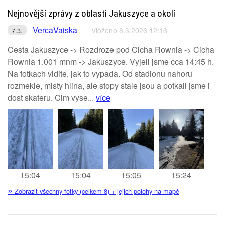
Nejnovější zprávy z oblasti Jakuszyce a okolí
VercaVaiska
Vloženo 8.3.2026 12:16
7.3.
Cesta Jakuszyce -> Rozdroze pod Cicha Rownia -> Cicha
Rownia 1.001 mnm -> Jakuszyce. Vyjeli jsme cca 14:45 h.
Na fotkach vidite, jak to vypada. Od stadionu nahoru
rozmekle, misty hlina, ale stopy stale jsou a potkali jsme i
dost skateru. Cim vyse...
více
15:04
15:04
15:05
15:24
»
Zobrazit všechny fotky (celkem 8) + jejich polohy na mapě