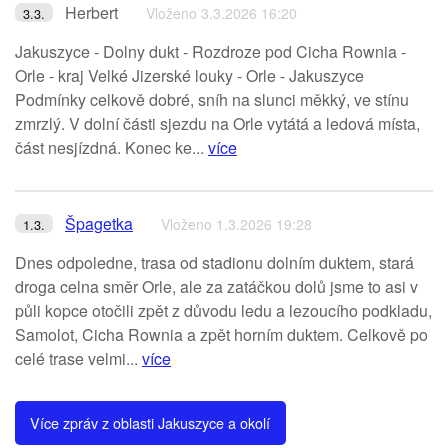
Herbert
Vloženo 3.3.2026 16:20
3.3.
Jakuszyce - Dolny dukt - Rozdroze pod Cicha Rownia -
Orle - kraj Velké Jizerské louky - Orle - Jakuszyce
Podmínky celkově dobré, sníh na slunci měkký, ve stínu
zmrzlý. V dolní části sjezdu na Orle vytátá a ledová místa,
část nesjízdná. Konec ke...
více
Špagetka
Vloženo 1.3.2026 19:28
1.3.
Dnes odpoledne, trasa od stadionu dolním duktem, stará
droga celna směr Orle, ale za zatáčkou dolů jsme to asi v
půli kopce otočili zpět z důvodu ledu a lezoucího podkladu,
Samolot, Cicha Rownia a zpět horním duktem. Celkově po
celé trase velmi...
více
Více zpráv z oblasti Jakuszyce a okolí