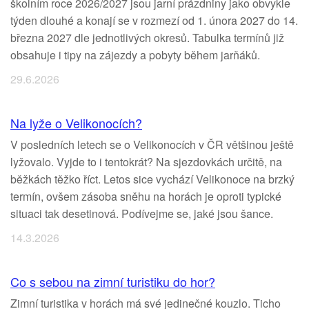
školním roce 2026/2027 jsou jarní prázdniny jako obvykle
týden dlouhé a konají se v rozmezí od 1. února 2027 do 14.
března 2027 dle jednotlivých okresů. Tabulka termínů již
obsahuje i tipy na zájezdy a pobyty během jarňáků.
29.6.2026
Na lyže o Velikonocích?
V posledních letech se o Velikonocích v ČR většinou ještě
lyžovalo. Vyjde to i tentokrát? Na sjezdovkách určitě, na
běžkách těžko říct. Letos sice vychází Velikonoce na brzký
termín, ovšem zásoba sněhu na horách je oproti typické
situaci tak desetinová. Podívejme se, jaké jsou šance.
14.3.2026
Co s sebou na zimní turistiku do hor?
Zimní turistika v horách má své jedinečné kouzlo. Ticho