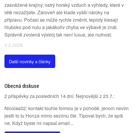
zasněžené krajiny, ostrý horský vzduch a výhledy, které v
létě nezažijete. Zároveň ale klade vyšší nároky na
přípravu. Počasí se může rychle změnit, teploty klesají
hluboko pod nulu a jakákoliv chyba ve výbavě je znát.
Správně zvolená výstroj tak není luxus, ale nutnost.
2.2.2026
Další novinky a články
Obecná diskuse
2 příspěvky za posledních 14 dní. Nejnovější z 23.7.:
Nicolas02: kontakt touhle formou je v pohodě, jenom nevím
jestli to tu Honza mimo sezónu čte. Tipoval bych, že spíš
ne. Když byste mi napsal email...