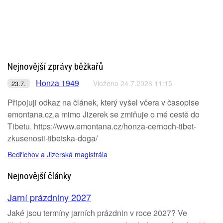
Nejnovější zprávy běžkařů
Honza 1949
Vloženo 24.7.2026 11:15
23.7.
Připojuji odkaz na článek, který vyšel včera v časopise
emontana.cz,a mimo Jizerek se zmiňuje o mé cestě do
Tibetu. https://www.emontana.cz/honza-cernoch-tibet-
zkusenosti-tibetska-doga/
Bedřichov a Jizerská magistrála
Nejnovější články
Jarní prázdniny 2027
Jaké jsou termíny jarních prázdnin v roce 2027? Ve