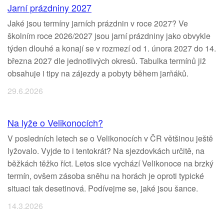
Jarní prázdniny 2027
Jaké jsou termíny jarních prázdnin v roce 2027? Ve
školním roce 2026/2027 jsou jarní prázdniny jako obvykle
týden dlouhé a konají se v rozmezí od 1. února 2027 do 14.
března 2027 dle jednotlivých okresů. Tabulka termínů již
obsahuje i tipy na zájezdy a pobyty během jarňáků.
29.6.2026
Na lyže o Velikonocích?
V posledních letech se o Velikonocích v ČR většinou ještě
lyžovalo. Vyjde to i tentokrát? Na sjezdovkách určitě, na
běžkách těžko říct. Letos sice vychází Velikonoce na brzký
termín, ovšem zásoba sněhu na horách je oproti typické
situaci tak desetinová. Podívejme se, jaké jsou šance.
14.3.2026