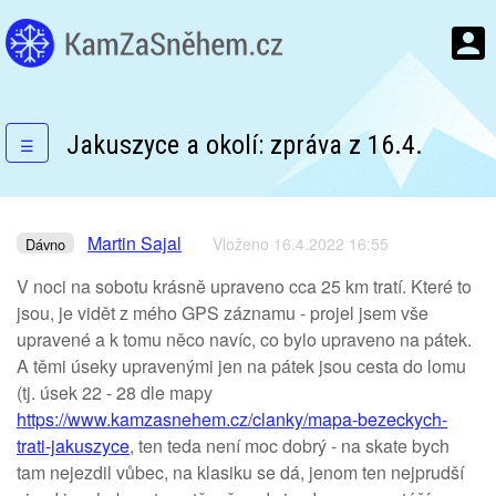
Jakuszyce a okolí: zpráva z 16.4.
☰
Martin Sajal
Vloženo 16.4.2022 16:55
Dávno
V noci na sobotu krásně upraveno cca 25 km tratí. Které to
jsou, je vidět z mého GPS záznamu - projel jsem vše
upravené a k tomu něco navíc, co bylo upraveno na pátek.
A těmi úseky upravenými jen na pátek jsou cesta do lomu
(tj. úsek 22 - 28 dle mapy
https://www.kamzasnehem.cz/clanky/mapa-bezeckych-
trati-jakuszyce
, ten teda není moc dobrý - na skate bych
tam nejezdil vůbec, na klasiku se dá, jenom ten nejprudší