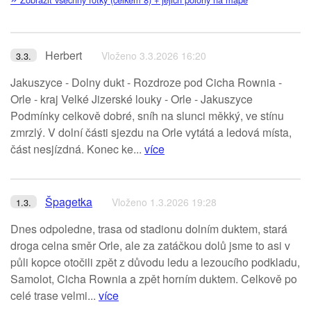
Herbert
Vloženo 3.3.2026 16:20
3.3.
Jakuszyce - Dolny dukt - Rozdroze pod Cicha Rownia -
Orle - kraj Velké Jizerské louky - Orle - Jakuszyce
Podmínky celkově dobré, sníh na slunci měkký, ve stínu
zmrzlý. V dolní části sjezdu na Orle vytátá a ledová místa,
část nesjízdná. Konec ke...
více
Špagetka
Vloženo 1.3.2026 19:28
1.3.
Dnes odpoledne, trasa od stadionu dolním duktem, stará
droga celna směr Orle, ale za zatáčkou dolů jsme to asi v
půli kopce otočili zpět z důvodu ledu a lezoucího podkladu,
Samolot, Cicha Rownia a zpět horním duktem. Celkově po
celé trase velmi...
více