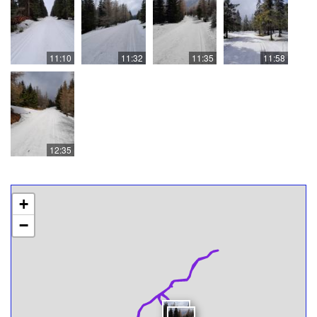
11:10
11:32
11:35
11:58
12:35
+
−