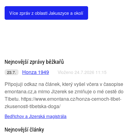
Více zpráv z oblasti Jakuszyce a okolí
Nejnovější zprávy běžkařů
Honza 1949
Vloženo 24.7.2026 11:15
23.7.
Připojuji odkaz na článek, který vyšel včera v časopise
emontana.cz,a mimo Jizerek se zmiňuje o mé cestě do
Tibetu. https://www.emontana.cz/honza-cernoch-tibet-
zkusenosti-tibetska-doga/
Bedřichov a Jizerská magistrála
Nejnovější články