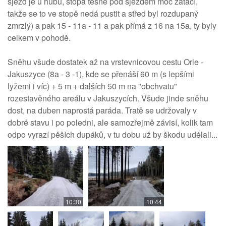
sjezd je u hubu, stopa těsně pod sjezdem moc zatáčí,
takže se to ve stopě nedá pustit a střed byl rozdupaný
zmrzlý) a pak 15 - 11a - 11 a pak přímá z 16 na 15a, ty byly
celkem v pohodě.
Sněhu všude dostatek až na vrstevnicovou cestu Orle -
Jakuszyce (8a - 3 -1), kde se přenáší 60 m (s lepšími
lyžemi i víc) + 5 m + dalších 50 m na "obchvatu"
rozestavěného areálu v Jakuszycích. Všude jinde sněhu
dost, na duben naprostá paráda. Tratě se udržovaly v
dobré stavu i po poledni, ale samozřejmě závisí, kolik tam
odpo vyrazí pěších dupáků, v tu dobu už by škodu udělali...
10:30
10:44