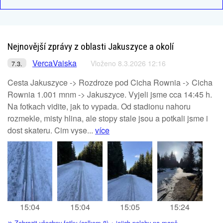
Nejnovější zprávy z oblasti Jakuszyce a okolí
VercaVaiska
Vloženo 8.3.2026 12:16
7.3.
Cesta Jakuszyce -> Rozdroze pod Cicha Rownia -> Cicha
Rownia 1.001 mnm -> Jakuszyce. Vyjeli jsme cca 14:45 h.
Na fotkach vidite, jak to vypada. Od stadionu nahoru
rozmekle, misty hlina, ale stopy stale jsou a potkali jsme i
dost skateru. Cim vyse...
více
15:04
15:04
15:05
15:24
»
Zobrazit všechny fotky (celkem 8) + jejich polohy na mapě