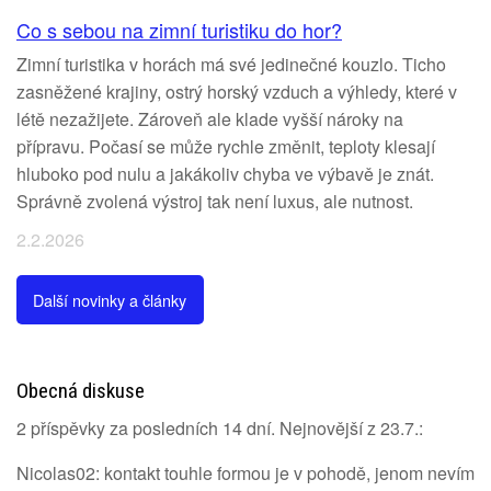
Co s sebou na zimní turistiku do hor?
Zimní turistika v horách má své jedinečné kouzlo. Ticho
zasněžené krajiny, ostrý horský vzduch a výhledy, které v
létě nezažijete. Zároveň ale klade vyšší nároky na
přípravu. Počasí se může rychle změnit, teploty klesají
hluboko pod nulu a jakákoliv chyba ve výbavě je znát.
Správně zvolená výstroj tak není luxus, ale nutnost.
2.2.2026
Další novinky a články
Obecná diskuse
2 příspěvky za posledních 14 dní. Nejnovější z 23.7.:
Nicolas02: kontakt touhle formou je v pohodě, jenom nevím