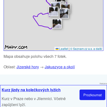
Leaflet
|
© Seznam.cz a.s. a další
Mapa obsahuje polohu všech 7 fotek.
Oblast:
Jizerské hory
→
Jakuszyce a okolí
Reklama
Kurz jízdy na kolečkových lyžích
Prozkoumat
Kurz v Praze nebo v Jilemnici. Včetně
zapůjčení lyží.