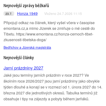
Nejnovější zprávy běžkařů
Honza 1949
Vloženo 24.7.2026 11:15
23.7.
Připojuji odkaz na článek, který vyšel včera v časopise
emontana.cz,a mimo Jizerek se zmiňuje o mé cestě do
Tibetu. https://www.emontana.cz/honza-cernoch-tibet-
zkusenosti-tibetska-doga/
Bedřichov a Jizerská magistrála
Nejnovější články
Jarní prázdniny 2027
Jaké jsou termíny jarních prázdnin v roce 2027? Ve
školním roce 2026/2027 jsou jarní prázdniny jako obvykle
týden dlouhé a konají se v rozmezí od 1. února 2027 do 14.
března 2027 dle jednotlivých okresů. Tabulka termínů již
obsahuje i tipy na zájezdy a pobyty během jarňáků.