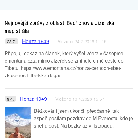
Nejnovější zprávy z oblasti Bedřichov a Jizerská
magistrála
Honza 1949
Vloženo 24.7.2026 11:15
23.7.
Připojuji odkaz na článek, který vyšel včera v časopise
emontana.cz,a mimo Jizerek se zmiňuje o mé cestě do
Tibetu. https://www.emontana.cz/honza-cernoch-tibet-
zkusenosti-tibetska-doga/
Honza 1949
Vloženo 10.4.2026 15:57
9.4.
Běžkování jsem ukončil předčasně ,tak
aspoň posílám pozdrav od M.Everestu, kde je
sněhu dost. Na běžky až v listopadu.