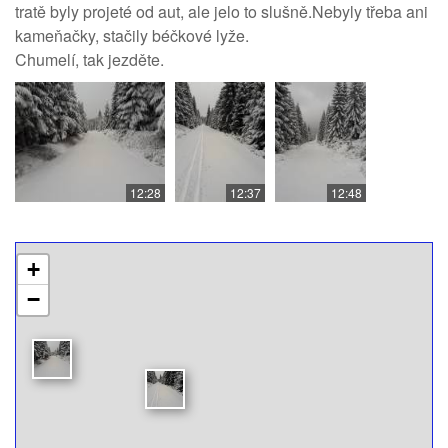
tratě byly projeté od aut, ale jelo to slušně.Nebyly třeba ani
kameňačky, stačily béčkové lyže.
Chumelí, tak jezděte.
12:28
12:37
12:48
+
−