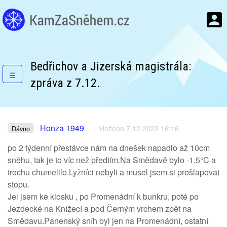
Bedřichov a Jizerská magistrála:
☰
zpráva z 7.12.
Honza 1949
Vloženo 7.12.2022 16:16
Dávno
po 2 týdenní přestávce nám na dnešek napadlo až 10cm
sněhu, tak je to víc než předtím.Na Smědavě bylo -1,5°C a
trochu chumelilo.Lyžníci nebyli a musel jsem si prošlapovat
stopu.
Jel jsem ke kiosku , po Promenádní k bunkru, poté po
Jezdecké na Knížecí a pod Černým vrchem zpět na
Smědavu.Panenský sníh byl jen na Promenádní, ostatní