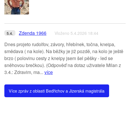
Zdenda 1966
Vloženo 5.4.2026 18:44
5.4.
Dnes projeto rudolfov, závory, hřebínek, točna, kneipa,
smědava ( na kole). Na běžky je již pozdě, na kolo je ještě
brzo ( polovinu cesty z kneipy jsem šel pěšky - led se
sněhovou brečkou). (Odpověď na dotaz uživatele Milan z
3.4.: Zdravim, ma...
více
Více zpráv z oblasti Bedřichov a Jizerská magistrála