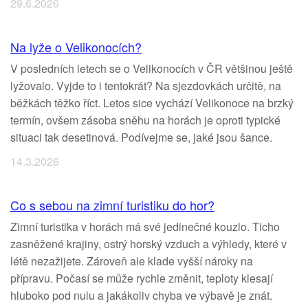
29.6.2026
Na lyže o Velikonocích?
V posledních letech se o Velikonocích v ČR většinou ještě
lyžovalo. Vyjde to i tentokrát? Na sjezdovkách určitě, na
běžkách těžko říct. Letos sice vychází Velikonoce na brzký
termín, ovšem zásoba sněhu na horách je oproti typické
situaci tak desetinová. Podívejme se, jaké jsou šance.
14.3.2026
Co s sebou na zimní turistiku do hor?
Zimní turistika v horách má své jedinečné kouzlo. Ticho
zasněžené krajiny, ostrý horský vzduch a výhledy, které v
létě nezažijete. Zároveň ale klade vyšší nároky na
přípravu. Počasí se může rychle změnit, teploty klesají
hluboko pod nulu a jakákoliv chyba ve výbavě je znát.