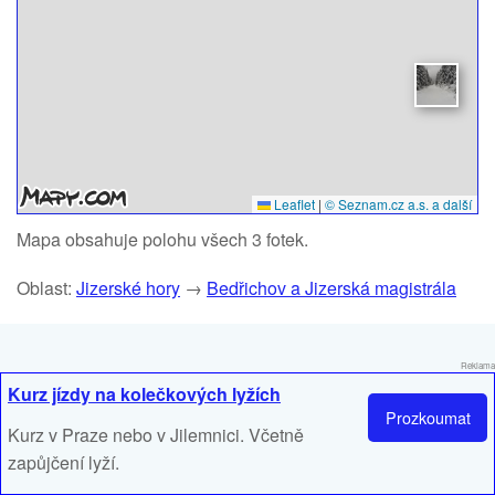
Leaflet
|
© Seznam.cz a.s. a další
Mapa obsahuje polohu všech 3 fotek.
Oblast:
Jizerské hory
→
Bedřichov a Jizerská magistrála
Reklama
Kurz jízdy na kolečkových lyžích
Prozkoumat
Kurz v Praze nebo v Jilemnici. Včetně
zapůjčení lyží.