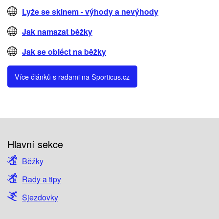
Lyže se skinem - výhody a nevýhody
Jak namazat běžky
Jak se obléct na běžky
Více článků s radami na Sporticus.cz
Hlavní sekce
Běžky
Rady a tipy
Sjezdovky