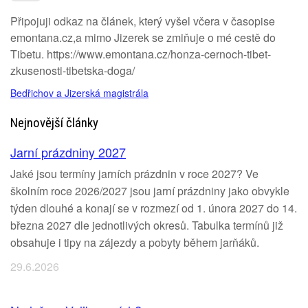
Připojuji odkaz na článek, který vyšel včera v časopise
emontana.cz,a mimo Jizerek se zmiňuje o mé cestě do
Tibetu. https://www.emontana.cz/honza-cernoch-tibet-
zkusenosti-tibetska-doga/
Bedřichov a Jizerská magistrála
Nejnovější články
Jarní prázdniny 2027
Jaké jsou termíny jarních prázdnin v roce 2027? Ve
školním roce 2026/2027 jsou jarní prázdniny jako obvykle
týden dlouhé a konají se v rozmezí od 1. února 2027 do 14.
března 2027 dle jednotlivých okresů. Tabulka termínů již
obsahuje i tipy na zájezdy a pobyty během jarňáků.
29.6.2026