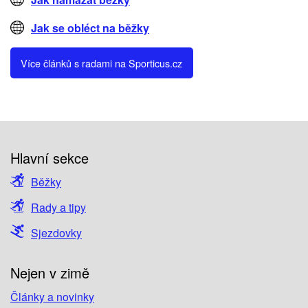
Jak se obléct na běžky
Více článků s radami na Sporticus.cz
Hlavní sekce
Běžky
Rady a tipy
Sjezdovky
Nejen v zimě
Články a novinky