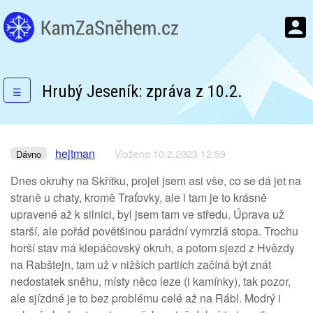
Hrubý Jeseník: zpráva z 10.2.
☰
hejtman
Vloženo 10.2.2023 12:59
Dávno
Dnes okruhy na Skřítku, projel jsem asi vše, co se dá jet na
straně u chaty, kromě Traťovky, ale i tam je to krásně
upravené až k silnici, byl jsem tam ve středu. Úprava už
starší, ale pořád povětšinou parádní vymrzlá stopa. Trochu
horší stav má klepáčovský okruh, a potom sjezd z Hvězdy
na Rabštejn, tam už v nižších partiích začíná být znát
nedostatek sněhu, místy něco leze (i kamínky), tak pozor,
ale sjízdné je to bez problému celé až na Rábl. Modrý i