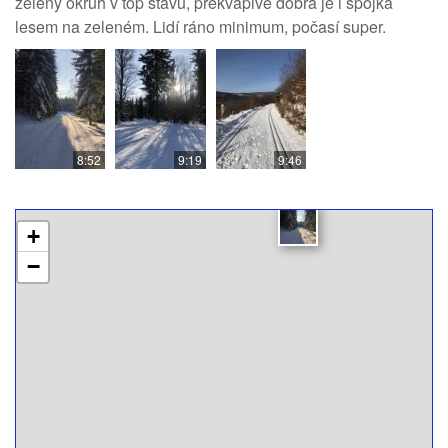
zelený okruh v top stavu, překvapivě dobrá je i spojka
lesem na zeleném. Lidí ráno minimum, počasí super.
8:52
9:19
9:46
+
−