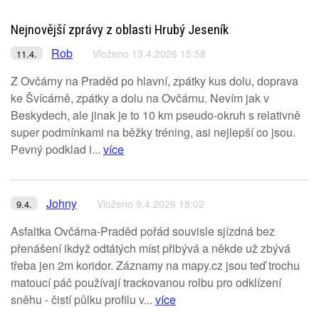
Nejnovější zprávy z oblasti Hrubý Jeseník
Rob
Vloženo 13.4.2026 15:58
11.4.
Z Ovčárny na Praděd po hlavní, zpátky kus dolu, doprava
ke Švícárně, zpátky a dolu na Ovčárnu. Nevím jak v
Beskydech, ale jinak je to 10 km pseudo-okruh s relativně
super podmínkami na běžky tréning, asi nejlepší co jsou.
Pevný podklad i...
více
Johny
Vloženo 9.4.2026 18:02
9.4.
Asfaltka Ovčárna-Praděd pořád souvisle sjízdná bez
přenášení ikdyž odtátých míst přibývá a někde už zbývá
třeba jen 2m koridor. Záznamy na mapy.cz jsou teď trochu
matoucí páč používají trackovanou rolbu pro odklízení
sněhu - čistí půlku profilu v...
více