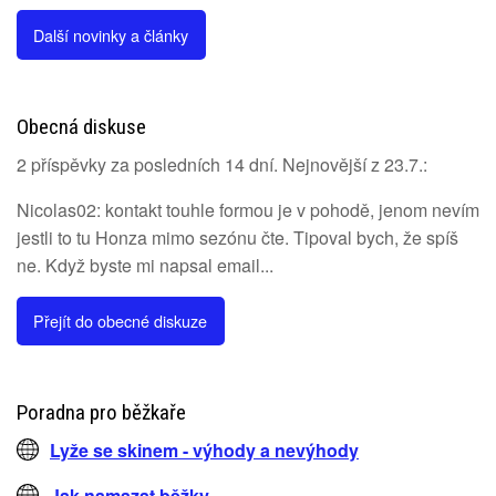
Další novinky a články
Obecná diskuse
2 příspěvky za posledních 14 dní. Nejnovější z 23.7.:
Nicolas02: kontakt touhle formou je v pohodě, jenom nevím
jestli to tu Honza mimo sezónu čte. Tipoval bych, že spíš
ne. Když byste mi napsal email...
Přejít do obecné diskuze
Poradna pro běžkaře
Lyže se skinem - výhody a nevýhody
Jak namazat běžky