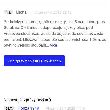
Michal
Vloženo 4.4.2026 22:18
4.4.
Podminky ruznorode, snih uz mokry, cca 5 nad nulou, pres
Serak na CHS moc nedoporucuju, sjezdy blbe, pod
Vresovou studankou, ac se da dojet az do sedla tak caste
prenaseni, klickovani apod. Ze sedla prvnich cca 1,5km, od
prvniho vetsiho stoupani...
více
Více zpráv z oblasti Hrubý Jeseník
Nejnovější zprávy běžkařů
Honza 1949
Vloženo 24.7.2026 11:15
23.7.