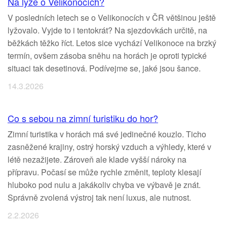
Na lyže o Velikonocích?
V posledních letech se o Velikonocích v ČR většinou ještě
lyžovalo. Vyjde to i tentokrát? Na sjezdovkách určitě, na
běžkách těžko říct. Letos sice vychází Velikonoce na brzký
termín, ovšem zásoba sněhu na horách je oproti typické
situaci tak desetinová. Podívejme se, jaké jsou šance.
14.3.2026
Co s sebou na zimní turistiku do hor?
Zimní turistika v horách má své jedinečné kouzlo. Ticho
zasněžené krajiny, ostrý horský vzduch a výhledy, které v
létě nezažijete. Zároveň ale klade vyšší nároky na
přípravu. Počasí se může rychle změnit, teploty klesají
hluboko pod nulu a jakákoliv chyba ve výbavě je znát.
Správně zvolená výstroj tak není luxus, ale nutnost.
2.2.2026