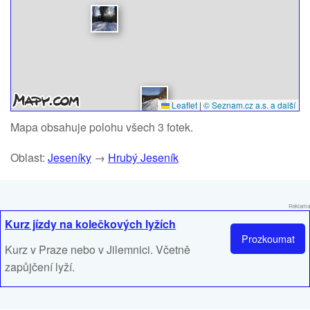
Leaflet
|
© Seznam.cz a.s. a další
Mapa obsahuje polohu všech 3 fotek.
Oblast:
Jeseníky
→
Hrubý Jeseník
Reklama
Kurz jízdy na kolečkových lyžích
Prozkoumat
Kurz v Praze nebo v Jilemnici. Včetně
zapůjčení lyží.