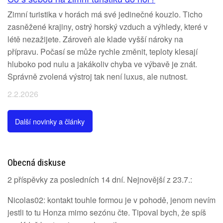
Zimní turistika v horách má své jedinečné kouzlo. Ticho
zasněžené krajiny, ostrý horský vzduch a výhledy, které v
létě nezažijete. Zároveň ale klade vyšší nároky na
přípravu. Počasí se může rychle změnit, teploty klesají
hluboko pod nulu a jakákoliv chyba ve výbavě je znát.
Správně zvolená výstroj tak není luxus, ale nutnost.
2.2.2026
Další novinky a články
Obecná diskuse
2 příspěvky za posledních 14 dní. Nejnovější z 23.7.:
Nicolas02: kontakt touhle formou je v pohodě, jenom nevím
jestli to tu Honza mimo sezónu čte. Tipoval bych, že spíš