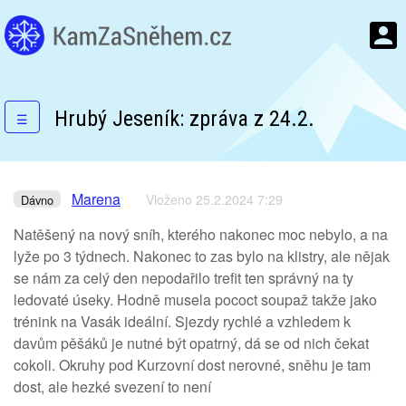
Hrubý Jeseník: zpráva z 24.2.
☰
Marena
Vloženo 25.2.2024 7:29
Dávno
Natěšený na nový sníh, kterého nakonec moc nebylo, a na
lyže po 3 týdnech. Nakonec to zas bylo na klistry, ale nějak
se nám za celý den nepodařilo trefit ten správný na ty
ledovaté úseky. Hodně musela pococt soupaž takže jako
trénink na Vasák ideální. Sjezdy rychlé a vzhledem k
davům pěšáků je nutné být opatrný, dá se od nich čekat
cokoli. Okruhy pod Kurzovní dost nerovné, sněhu je tam
dost, ale hezké svezení to není