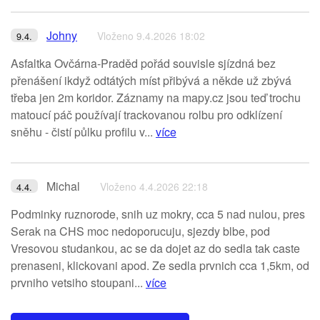
Johny
Vloženo 9.4.2026 18:02
9.4.
Asfaltka Ovčárna-Praděd pořád souvisle sjízdná bez
přenášení ikdyž odtátých míst přibývá a někde už zbývá
třeba jen 2m koridor. Záznamy na mapy.cz jsou teď trochu
matoucí páč používají trackovanou rolbu pro odklízení
sněhu - čistí půlku profilu v...
více
Michal
Vloženo 4.4.2026 22:18
4.4.
Podminky ruznorode, snih uz mokry, cca 5 nad nulou, pres
Serak na CHS moc nedoporucuju, sjezdy blbe, pod
Vresovou studankou, ac se da dojet az do sedla tak caste
prenaseni, klickovani apod. Ze sedla prvnich cca 1,5km, od
prvniho vetsiho stoupani...
více