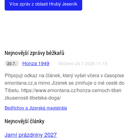
Více zpráv z oblasti Hrubý Jeseník
Nejnovější zprávy běžkařů
Honza 1949
Vloženo 24.7.2026 11:15
23.7.
Připojuji odkaz na článek, který vyšel včera v časopise
emontana.cz,a mimo Jizerek se zmiňuje o mé cestě do
Tibetu. https://www.emontana.cz/honza-cernoch-tibet-
zkusenosti-tibetska-doga/
Bedřichov a Jizerská magistrála
Nejnovější články
Jarní prázdniny 2027