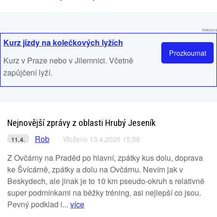
Reklama
Kurz jízdy na kolečkových lyžích
Prozkoumat
Kurz v Praze nebo v Jilemnici. Včetně
zapůjčení lyží.
Nejnovější zprávy z oblasti Hrubý Jeseník
Rob
Vloženo 13.4.2026 15:58
11.4.
Z Ovčárny na Praděd po hlavní, zpátky kus dolu, doprava
ke Švícárně, zpátky a dolu na Ovčárnu. Nevím jak v
Beskydech, ale jinak je to 10 km pseudo-okruh s relativně
super podmínkami na běžky tréning, asi nejlepší co jsou.
Pevný podklad i...
více