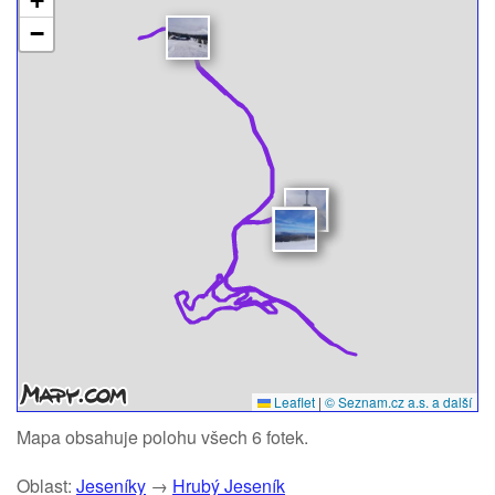
+
−
Leaflet
|
© Seznam.cz a.s. a další
Mapa obsahuje polohu všech 6 fotek.
Oblast:
Jeseníky
→
Hrubý Jeseník