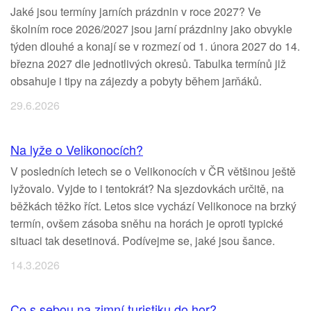
Jaké jsou termíny jarních prázdnin v roce 2027? Ve
školním roce 2026/2027 jsou jarní prázdniny jako obvykle
týden dlouhé a konají se v rozmezí od 1. února 2027 do 14.
března 2027 dle jednotlivých okresů. Tabulka termínů již
obsahuje i tipy na zájezdy a pobyty během jarňáků.
29.6.2026
Na lyže o Velikonocích?
V posledních letech se o Velikonocích v ČR většinou ještě
lyžovalo. Vyjde to i tentokrát? Na sjezdovkách určitě, na
běžkách těžko říct. Letos sice vychází Velikonoce na brzký
termín, ovšem zásoba sněhu na horách je oproti typické
situaci tak desetinová. Podívejme se, jaké jsou šance.
14.3.2026
Co s sebou na zimní turistiku do hor?