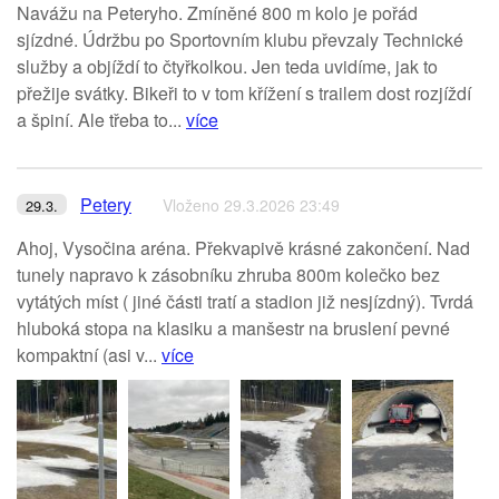
Navážu na Peteryho. Zmíněné 800 m kolo je pořád
sjízdné. Údržbu po Sportovním klubu převzaly Technické
služby a objíždí to čtyřkolkou. Jen teda uvidíme, jak to
přežije svátky. Bikeři to v tom křížení s trailem dost rozjíždí
a špiní. Ale třeba to...
více
Petery
Vloženo 29.3.2026 23:49
29.3.
Ahoj, Vysočina aréna. Překvapivě krásné zakončení. Nad
tunely napravo k zásobníku zhruba 800m kolečko bez
vytátých míst ( jiné části tratí a stadion již nesjízdný). Tvrdá
hluboká stopa na klasiku a manšestr na bruslení pevné
kompaktní (asi v...
více