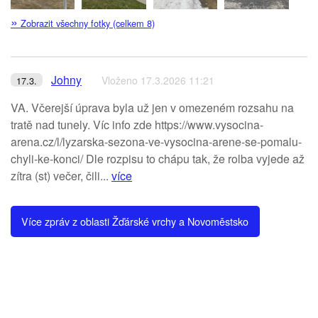
»
Zobrazit všechny fotky (celkem 8)
Johny
Vloženo 17.3.2026 11:21
17.3.
VA. Včerejší úprava byla už jen v omezeném rozsahu na
tratě nad tunely. Víc info zde https://www.vysocina-
arena.cz/l/lyzarska-sezona-ve-vysocina-arene-se-pomalu-
chyli-ke-konci/ Dle rozpisu to chápu tak, že rolba vyjede až
zítra (st) večer, čili...
více
Více zpráv z oblasti Žďárské vrchy a Novoměstsko