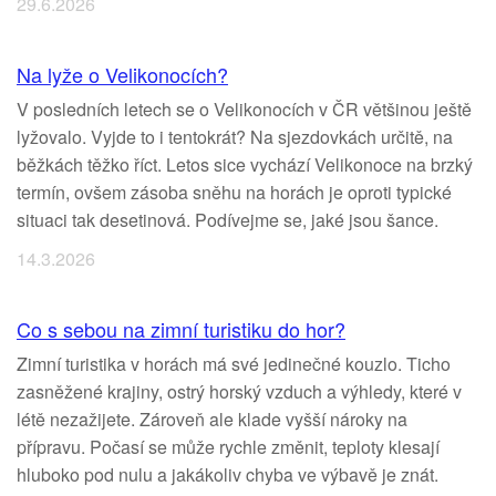
29.6.2026
Na lyže o Velikonocích?
V posledních letech se o Velikonocích v ČR většinou ještě
lyžovalo. Vyjde to i tentokrát? Na sjezdovkách určitě, na
běžkách těžko říct. Letos sice vychází Velikonoce na brzký
termín, ovšem zásoba sněhu na horách je oproti typické
situaci tak desetinová. Podívejme se, jaké jsou šance.
14.3.2026
Co s sebou na zimní turistiku do hor?
Zimní turistika v horách má své jedinečné kouzlo. Ticho
zasněžené krajiny, ostrý horský vzduch a výhledy, které v
létě nezažijete. Zároveň ale klade vyšší nároky na
přípravu. Počasí se může rychle změnit, teploty klesají
hluboko pod nulu a jakákoliv chyba ve výbavě je znát.