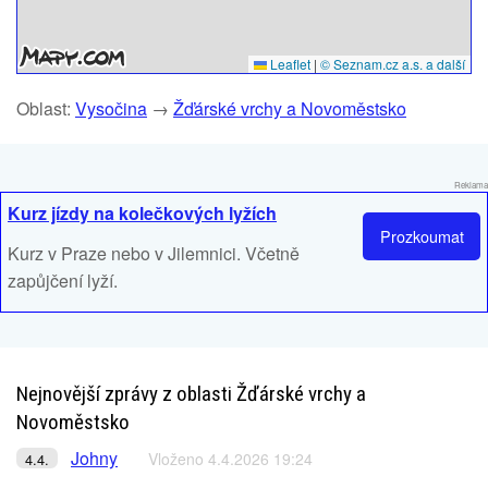
Leaflet
|
© Seznam.cz a.s. a další
Oblast:
Vysočina
→
Žďárské vrchy a Novoměstsko
Reklama
Kurz jízdy na kolečkových lyžích
Prozkoumat
Kurz v Praze nebo v Jilemnici. Včetně
zapůjčení lyží.
Nejnovější zprávy z oblasti Žďárské vrchy a
Novoměstsko
Johny
Vloženo 4.4.2026 19:24
4.4.