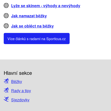
Lyže se skinem - výhody a nevýhody
Jak namazat běžky
Jak se obléct na běžky
Více článků s radami na Sporticus.cz
Hlavní sekce
Běžky
Rady a tipy
Sjezdovky