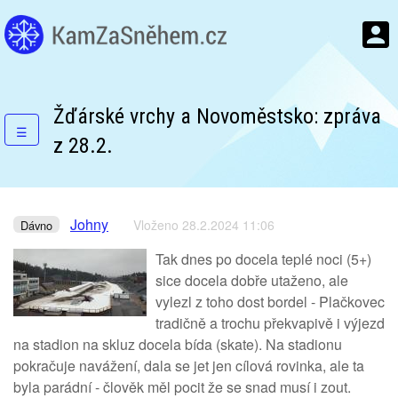
Žďárské vrchy a Novoměstsko: zpráva
☰
z 28.2.
Johny
Vloženo 28.2.2024 11:06
Dávno
Tak dnes po docela teplé noci (5+)
sice docela dobře utaženo, ale
vylezl z toho dost bordel - Plačkovec
tradičně a trochu překvapivě i výjezd
na stadion na skluz docela bída (skate). Na stadionu
pokračuje navážení, dala se jet jen cílová rovinka, ale ta
byla parádní - člověk měl pocit že se snad musí i zout.