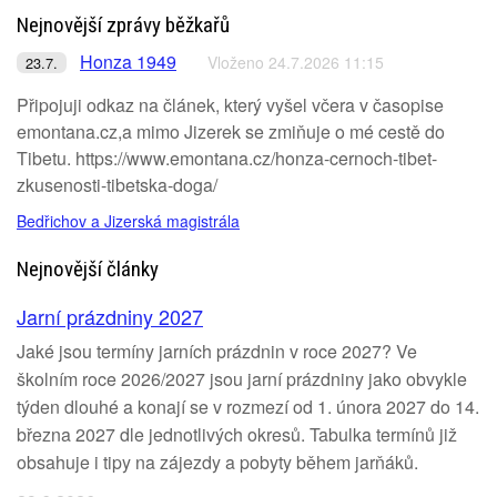
Nejnovější zprávy běžkařů
Honza 1949
Vloženo 24.7.2026 11:15
23.7.
Připojuji odkaz na článek, který vyšel včera v časopise
emontana.cz,a mimo Jizerek se zmiňuje o mé cestě do
Tibetu. https://www.emontana.cz/honza-cernoch-tibet-
zkusenosti-tibetska-doga/
Bedřichov a Jizerská magistrála
Nejnovější články
Jarní prázdniny 2027
Jaké jsou termíny jarních prázdnin v roce 2027? Ve
školním roce 2026/2027 jsou jarní prázdniny jako obvykle
týden dlouhé a konají se v rozmezí od 1. února 2027 do 14.
března 2027 dle jednotlivých okresů. Tabulka termínů již
obsahuje i tipy na zájezdy a pobyty během jarňáků.