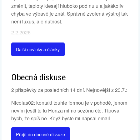
změnit, teploty klesají hluboko pod nulu a jakákoliv
chyba ve výbavě je znát. Správně zvolená výstroj tak
není luxus, ale nutnost.
2.2.2026
Další novinky a články
Obecná diskuse
2 příspěvky za posledních 14 dní. Nejnovější z 23.7.:
Nicolas02: kontakt touhle formou je v pohodě, jenom
nevím jestli to tu Honza mimo sezónu čte. Tipoval
bych, že spíš ne. Když byste mi napsal email...
Přejít do obecné diskuze