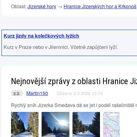
Oblast:
Jizerské hory
→
Hranice Jizerských hor a Krkonoš
Kurz jízdy na kolečkových lyžích
Kurz v Praze nebo v Jilemnici. Včetně zapůjčení lyží.
Nejnovější zprávy z oblasti Hranice J
Martin150
Vloženo 2.3.2026 13:19
2.3.
Rychlý sníh Jizerka Smedava dá se jet i podél rašeliniště 