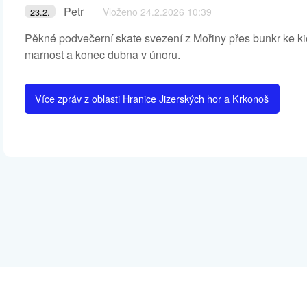
Petr
Vloženo 24.2.2026 10:39
23.2.
Pěkné podvečerní skate svezení z Mořiny přes bunkr ke ki
marnost a konec dubna v únoru.
Více zpráv z oblasti Hranice Jizerských hor a Krkonoš