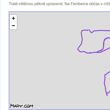
Tratě většinou pěkně upravené. Na Famberce občas v nižš
+
−