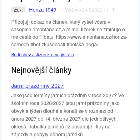
Honza 1949
Vloženo 24.7.2026 11:15
23.7.
Připojuji odkaz na článek, který vyšel včera v
časopise emontana.cz,a mimo Jizerek se zmiňuje o
mé cestě do Tibetu. https://www.emontana.cz/honza-
cernoch-tibet-zkusenosti-tibetska-doga/
Bedřichov a Jizerská magistrála
Nejnovější články
Jarní prázdniny 2027
Jaké jsou termíny jarních prázdnin v roce 2027? Ve
školním roce 2026/2027 jsou jarní prázdniny jako
obvykle týden dlouhé a konají se v rozmezí od 1.
února 2027 do 14. března 2027 dle jednotlivých
okresů. Tabulka termínů již obsahuje i tipy na
zájezdy a pobyty během jarňáků.