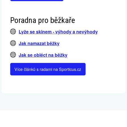
Poradna pro běžkaře
Lyže se skinem - výhody a nevýhody
Jak namazat běžky
Jak se obléct na běžky
Více článků s radami na Sporticus.cz