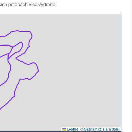
ích polohách více vydřené.
Leaflet
|
© Seznam.cz a.s. a další