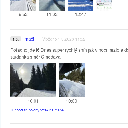
9:52
11:22
12:47
mači
Vloženo 1.3.2026 11:52
1.3.
Pořád to jde🤓 Dnes super rychlý sníh jak v noci mrzlo a d
studanka směr Smedava
10:01
10:30
»
Zobrazit polohy fotek na mapě