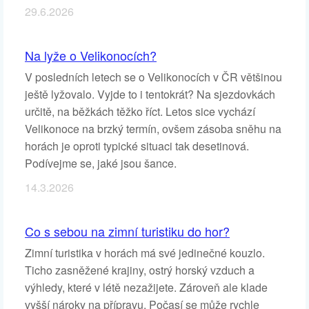
29.6.2026
Na lyže o Velikonocích?
V posledních letech se o Velikonocích v ČR většinou
ještě lyžovalo. Vyjde to i tentokrát? Na sjezdovkách
určitě, na běžkách těžko říct. Letos sice vychází
Velikonoce na brzký termín, ovšem zásoba sněhu na
horách je oproti typické situaci tak desetinová.
Podívejme se, jaké jsou šance.
14.3.2026
Co s sebou na zimní turistiku do hor?
Zimní turistika v horách má své jedinečné kouzlo.
Ticho zasněžené krajiny, ostrý horský vzduch a
výhledy, které v létě nezažijete. Zároveň ale klade
vyšší nároky na přípravu. Počasí se může rychle