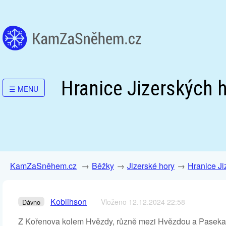
Hranice Jizerských h
☰
MENU
KamZaSněhem.cz
Běžky
Jizerské hory
Hranice Ji
Koblihson
Vloženo 12.12.2024 22:58
Dávno
Z Kořenova kolem Hvězdy, různě mezi Hvězdou a Paseka