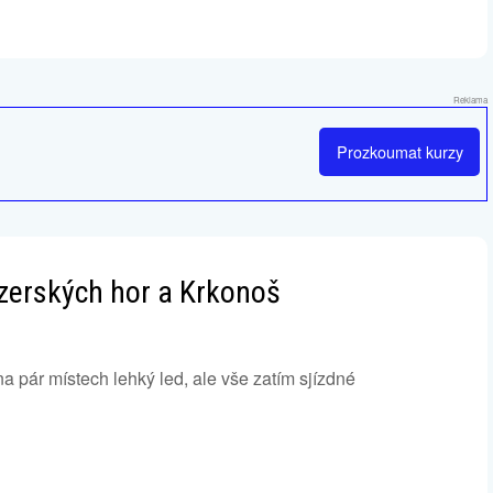
Reklama
Prozkoumat
kurzy
izerských hor a Krkonoš
na pár místech lehký led, ale vše zatím sjízdné