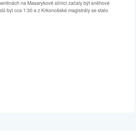
pentinách na Masarykově silnici začaly být sněhové
tů byl cca 1:30 a z Krkonošské magistrály se stalo