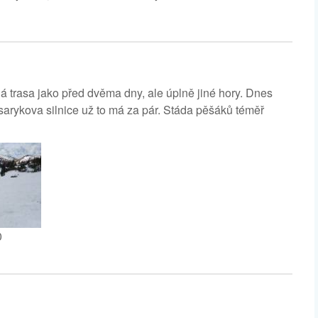
á trasa jako před dvěma dny, ale úplně jiné hory. Dnes
asarykova silnice už to má za pár. Stáda pěšáků téměř
0