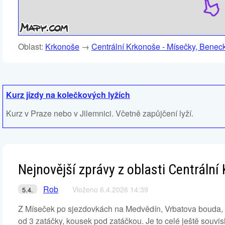
Oblast:
Krkonoše
→
Centrální Krkonoše - Mísečky, Benec
Kurz jízdy na kolečkových lyžích
Kurz v Praze nebo v Jilemnici. Včetně zapůjčení lyží.
Nejnovější zprávy z oblasti Centráln
Rob
Vloženo 6.4.2026 14:39
5.4.
Z Míseček po sjezdovkách na Medvědín, Vrbatova bouda, La
od 3 zatáčky, kousek pod zatáčkou. Je to celé ještě souvisle