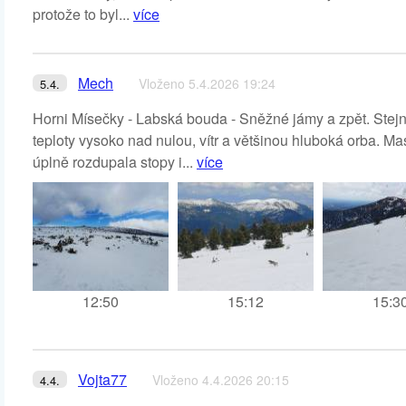
protože to byl...
více
Mech
Vloženo 5.4.2026 19:24
5.4.
Horni Mísečky - Labská bouda - Sněžné jámy a zpět. Stejn
teploty vysoko nad nulou, vítr a většinou hluboká orba. M
úplně rozdupala stopy i...
více
12:50
15:12
15:3
Vojta77
Vloženo 4.4.2026 20:15
4.4.