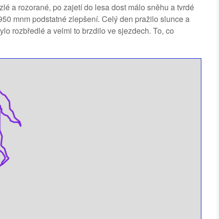
lé a rozorané, po zajetí do lesa dost málo sněhu a tvrdé
950 mnm podstatné zlepšení. Celý den pražilo slunce a
ylo rozbředlé a velmi to brzdilo ve sjezdech. To, co