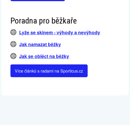
Poradna pro běžkaře
Lyže se skinem - výhody a nevýhody
Jak namazat běžky
Jak se obléct na běžky
Více článků s radami na Sporticus.cz