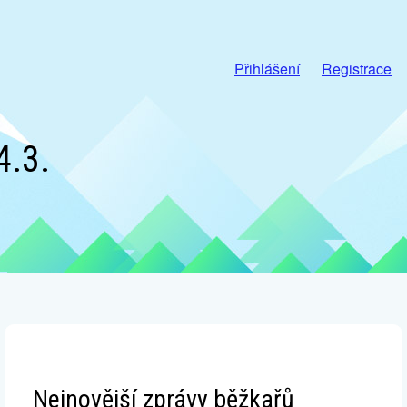
Přihlášení
Registrace
4.3.
Nejnovější zprávy běžkařů