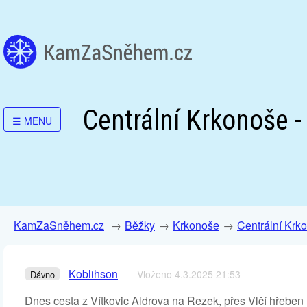
Centrální Krkonoše -
☰
MENU
KamZaSněhem.cz
Běžky
Krkonoše
Centrální Krk
Koblihson
Vloženo 4.3.2025 21:53
Dávno
Dnes cesta z Vítkovic Aldrova na Rezek, přes Vlčí hřeben