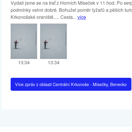
Vydali jsme se na trať z Horních Míseček v 11 hod. Po ser
podmínky velmi dobré. Bohužel poměr lyžařů a pěších turis
Krkonošské oraniště..... Cesta...
více
13:34
13:34
Více zpráv z oblasti Centrální Krkonoše - Mísečky, Benecko