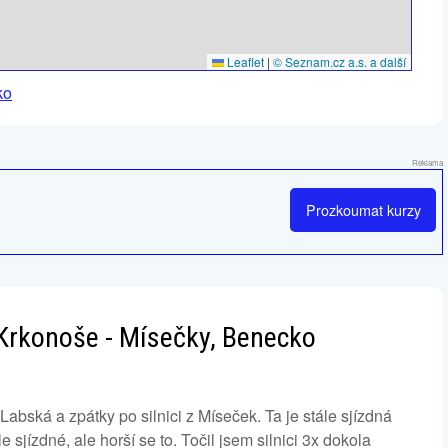
Leaflet
|
© Seznam.cz a.s. a další
ko
Reklama
Prozkoumat
kurzy
í Krkonoše - Mísečky, Benecko
bská a zpátky po silnici z Míseček. Ta je stále sjízdná
 sjízdné, ale horší se to. Točil jsem silnici 3x dokola