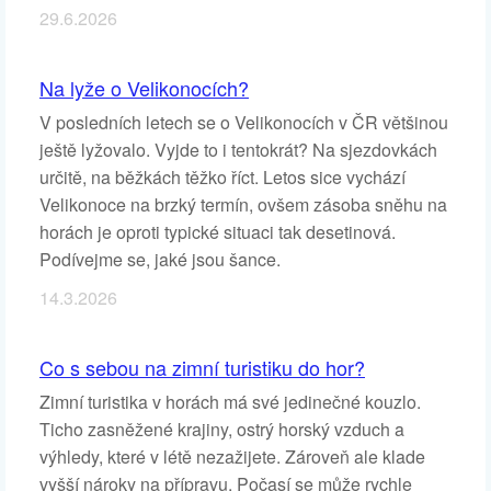
29.6.2026
Na lyže o Velikonocích?
V posledních letech se o Velikonocích v ČR většinou
ještě lyžovalo. Vyjde to i tentokrát? Na sjezdovkách
určitě, na běžkách těžko říct. Letos sice vychází
Velikonoce na brzký termín, ovšem zásoba sněhu na
horách je oproti typické situaci tak desetinová.
Podívejme se, jaké jsou šance.
14.3.2026
Co s sebou na zimní turistiku do hor?
Zimní turistika v horách má své jedinečné kouzlo.
Ticho zasněžené krajiny, ostrý horský vzduch a
výhledy, které v létě nezažijete. Zároveň ale klade
vyšší nároky na přípravu. Počasí se může rychle