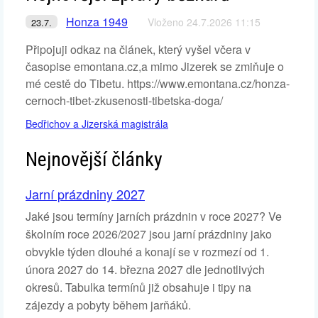
Honza 1949
Vloženo 24.7.2026 11:15
23.7.
Připojuji odkaz na článek, který vyšel včera v
časopise emontana.cz,a mimo Jizerek se zmiňuje o
mé cestě do Tibetu. https://www.emontana.cz/honza-
cernoch-tibet-zkusenosti-tibetska-doga/
Bedřichov a Jizerská magistrála
Nejnovější články
Jarní prázdniny 2027
Jaké jsou termíny jarních prázdnin v roce 2027? Ve
školním roce 2026/2027 jsou jarní prázdniny jako
obvykle týden dlouhé a konají se v rozmezí od 1.
února 2027 do 14. března 2027 dle jednotlivých
okresů. Tabulka termínů již obsahuje i tipy na
zájezdy a pobyty během jarňáků.