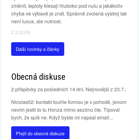
změnit, teploty klesají hluboko pod nulu a jakákoliv
chyba ve výbavě je znát. Správně zvolená výstroj tak
není luxus, ale nutnost.
2.2.2026
Další novinky a články
Obecná diskuse
2 příspěvky za posledních 14 dní. Nejnovější z 23.7.:
Nicolas02: kontakt touhle formou je v pohodě, jenom
nevím jestli to tu Honza mimo sezónu čte. Tipoval
bych, že spíš ne. Když byste mi napsal email...
Přejít do obecné diskuze