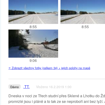
8:55
8:55
9:06
»
Zobrazit všechny fotky (celkem 34) + jejich polohy na mapě
.TT.
Vloženo 16.2.2019 1:00
Dávno
Dneska v noci ze Třech studní přes Sklené a Lhotku do Žď
promrzlé jsou i pláně a to tak ze se neproboří ani bez lyží.