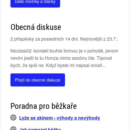
Další novinky a články
Obecná diskuse
2 příspěvky za posledních 14 dní. Nejnovější z 23.7.:
Nicolas02: kontakt touhle formou je v pohodě, jenom
nevím jestli to tu Honza mimo sezónu čte. Tipoval
bych, že spíš ne. Když byste mi napsal email...
Přejít do obecné diskuze
Poradna pro běžkaře
Lyže se skinem - výhody a nevýhody
Jak namazat běžky