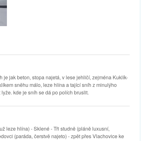
e jak beton, stopa najetá, v lese jehličí, zejména Kuklík-
íkem sněhu málo, leze hlína a tající sníh z minulýho
lyže. kde je sníh se dá po polích bruslit.
 leze hlína) - Sklené - Tři studně (pláně luxusní,
ovci (paráda, čerstvě najeto) - zpět přes Vlachovice ke