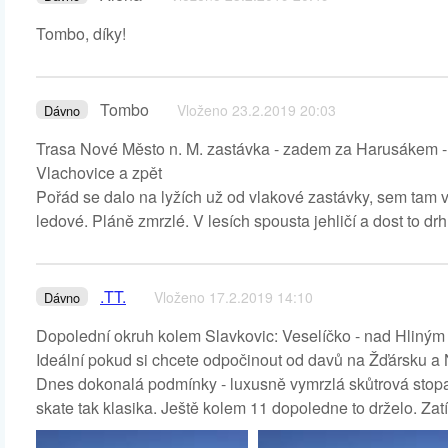
Tombo, díky!
Tombo
Vloženo 23.2.2019 20:03
Dávno
Trasa Nové Město n. M. zastávka - zadem za Harusákem - Ji
Vlachovice a zpět
Pořád se dalo na lyžích už od vlakové zastávky, sem tam vy
ledové. Pláně zmrzlé. V lesích spousta jehličí a dost to dr
.TT.
Vloženo 17.2.2019 14:10
Dávno
Dopolední okruh kolem Slavkovic: Veselíčko - nad Hliným 
Ideální pokud si chcete odpočinout od davů na Žďársku a 
Dnes dokonalá podmínky - luxusně vymrzlá skůtrová stopa, 
skate tak klasika. Ještě kolem 11 dopoledne to drželo. Zat