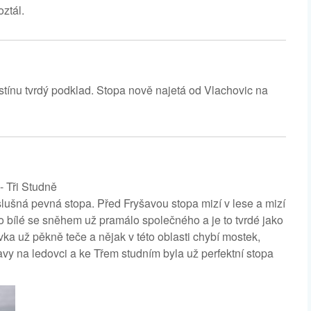
oztál.
stínu tvrdý podklad. Stopa nově najetá od Vlachovic na
- Tři Studně
slušná pevná stopa. Před Fryšavou stopa mizí v lese a mizí
 to bílé se sněhem už pramálo společného a je to tvrdé jako
ka už pěkně teče a nějak v této oblasti chybí mostek,
yšavy na ledovci a ke Třem studním byla už perfektní stopa