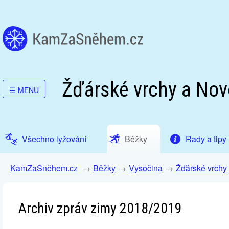
Žďárské vrchy a No
☰
MENU
Všechno lyžování
Běžky
Rady a tipy
KamZaSněhem.cz
Běžky
Vysočina
Žďárské vrchy
Archiv zpráv zimy 2018/2019