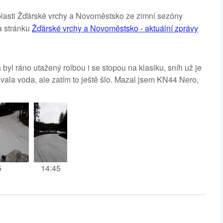
oblasti Žďárské vrchy a Novoměstsko ze zimní sezóny
a stránku
Žďárské vrchy a Novoměstsko - aktuální zprávy
l ráno utažený rolbou i se stopou na klasiku, sníh už je
ovala voda, ale zatím to ještě šlo. Mazal jsem KN44 Nero,
5
14:45