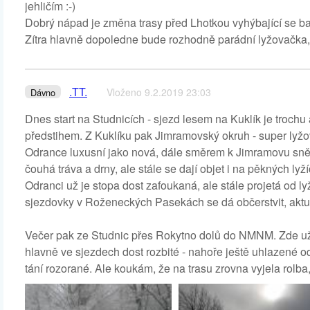
jehličím :-)
Dobrý nápad je změna trasy před Lhotkou vyhýbající se ba
Zítra hlavně dopoledne bude rozhodně parádní lyžovačka,
.TT.
Vloženo 9.2.2019 23:03
Dávno
Dnes start na Studnicích - sjezd lesem na Kuklík je trochu a
předstihem. Z Kuklíku pak Jimramovský okruh - super lyžo
Odrance luxusní jako nová, dále směrem k Jimramovu sn
čouhá tráva a drny, ale stále se dají objet i na pěkných 
Odranci už je stopa dost zafoukaná, ale stále projetá od l
sjezdovky v Roženeckých Pasekách se dá občerstvit, aktuál
Večer pak ze Studnic přes Rokytno dolů do NMNM. Zde už b
hlavně ve sjezdech dost rozbité - nahoře ještě uhlazené 
tání rozorané. Ale koukám, že na trasu zrovna vyjela rolba