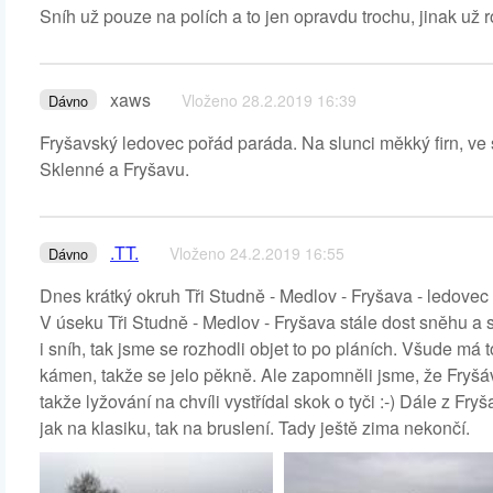
Sníh už pouze na polích a to jen opravdu trochu, jinak už r
xaws
Vloženo 28.2.2019 16:39
Dávno
Fryšavský ledovec pořád paráda. Na slunci měkký firn, ve 
Sklenné a Fryšavu.
.TT.
Vloženo 24.2.2019 16:55
Dávno
Dnes krátký okruh Tři Studně - Medlov - Fryšava - ledovec 
V úseku Tři Studně - Medlov - Fryšava stále dost sněhu a 
i sníh, tak jsme se rozhodli objet to po pláních. Všude má
kámen, takže se jelo pěkně. Ale zapomněli jsme, že Fryšáv
takže lyžování na chvíli vystřídal skok o tyči :-) Dále z Fr
jak na klasiku, tak na bruslení. Tady ještě zima nekončí.