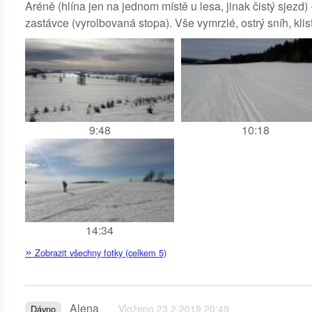
Aréně (hlína jen na jednom místě u lesa, jinak čistý sjezd)
zastávce (vyrolbovaná stopa). Vše vymrzlé, ostrý sníh, klis
9:48
10:18
14:34
»
Zobrazit všechny fotky (celkem 5)
Alena
Vloženo 23.2.2019 20:49
Dávno