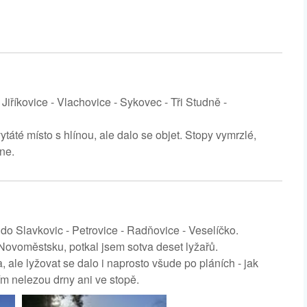
říkovice - Vlachovice - Sykovec - Tři Studně -
táté místo s hlínou, ale dalo se objet. Stopy vymrzlé,
hne.
do Slavkovic - Petrovice - Radňovice - Veselíčko.
Novoměstsku, potkal jsem sotva deset lyžařů.
ale lyžovat se dalo i naprosto všude po pláních - jak
ím nelezou drny ani ve stopě.