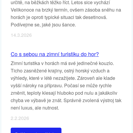
určitě, na běžkách těžko říct. Letos sice vychází
Velikonoce na brzký termín, ovšem zásoba sněhu na
horách je oproti typické situaci tak desetinová.
Podívejme se, jaké jsou šance.
14.3.2026
Co s sebou na zimní turistiku do hor?
Zimní turistika v horách má své jedinečné kouzlo.
Ticho zasněžené krajiny, ostrý horský vzduch a
výhledy, které v létě nezažijete. Zároveň ale klade
vyšší nároky na přípravu. Počasí se může rychle
změnit, teploty klesají hluboko pod nulu a jakákoliv
chyba ve výbavě je znát. Správně zvolená výstroj tak
není luxus, ale nutnost.
2.2.2026