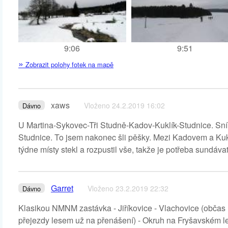
9:06
9:51
»
Zobrazit polohy fotek na mapě
xaws
Vloženo 24.2.2019 16:02
Dávno
U Martina-Sykovec-Tři Studně-Kadov-Kuklík-Studnice. Sníh j
Studnice. To jsem nakonec šli pěšky. Mezi Kadovem a Kukl
týdne místy stekl a rozpustil vše, takže je potřeba sundávat 
Garret
Vloženo 23.2.2019 22:32
Dávno
Klasikou NMNM zastávka - Jiříkovice - Vlachovice (občas už
přejezdy lesem už na přenášení) - Okruh na Fryšavském led