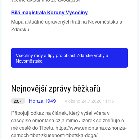
Bílá magistrala Koruny Vysočiny
Mapa aktuálně upravených tratí na Novoměstsku a
Žďársku
Všechny rady a tipy pro oblast Žďárské vrchy a
Novoměstsko
Nejnovější zprávy běžkařů
Honza 1949
Vloženo 24.7.2026 11:15
23.7.
Připojuji odkaz na článek, který vyšel včera v
časopise emontana.cz,a mimo Jizerek se zmiňuje o
mé cestě do Tibetu. https://www.emontana.cz/honza-
cernoch-tibet-zkusenosti-tibetska-doga/