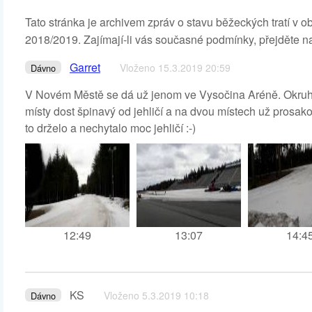
Tato stránka je archivem zpráv o stavu běžeckých tratí v 
2018/2019. Zajímají-li vás současné podmínky, přejděte n
Garret
Vloženo 15.3.2019 20:59
Dávno
V Novém Městě se dá už jenom ve Vysočina Aréně. Okruh by
místy dost špinavý od jehličí a na dvou místech už prosak
to drželo a nechytalo moc jehličí :-)
12:49
13:07
14:4
KS
Vloženo 5.3.2019 10:18
Dávno