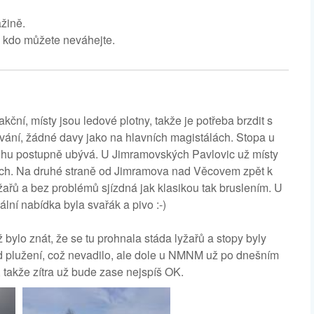
žině.
 kdo můžete neváhejte.
kční, místy jsou ledové plotny, takže je potřeba brzdit s
vání, žádné davy jako na hlavních magistálách. Stopa u
ěhu postupně ubývá. U Jimramovských Pavlovic už místy
lyžích. Na druhé straně od Jimramova nad Věcovem zpět k
yžařů a bez problémů sjízdná jak klasikou tak bruslením. U
ní nabídka byla svařák a pivo :-)
ylo znát, že se tu prohnala stáda lyžařů a stopy byly
od plužení, což nevadilo, ale dole u NMNM už po dnešním
, takže zítra už bude zase nejspíš OK.