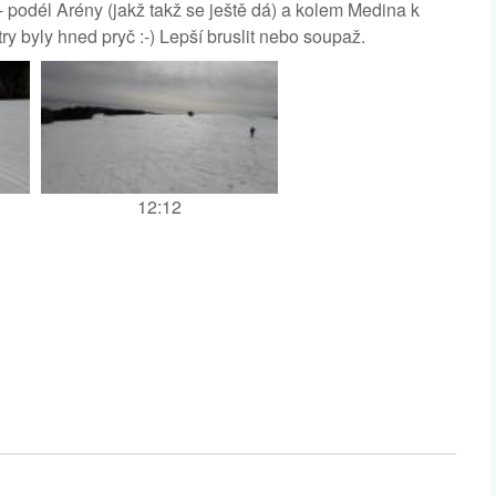
 - podél Arény (jakž takž se ještě dá) a kolem Medina k
try byly hned pryč :-) Lepší bruslit nebo soupaž.
12:12