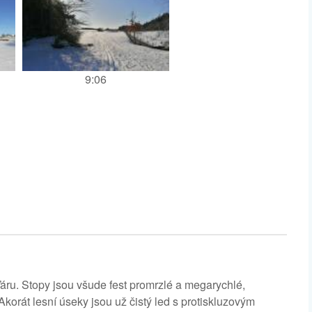
9:06
áru. Stopy jsou všude fest promrzlé a megarychlé,
 Akorát lesní úseky jsou už čistý led s protiskluzovým