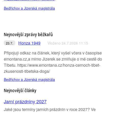
Bedřichov a Jizerská magistrála
Nejnovější zprávy běžkařů
Honza 1949
Vloženo 24.7.2026 11:15
23.7.
Připojuji odkaz na článek, který vyšel včera v časopise
emontana.cz,a mimo Jizerek se zmiňuje o mé cestě do
Tibetu. https://www.emontana.cz/honza-cernoch-tibet-
zkusenosti-tibetska-doga/
Bedřichov a Jizerská magistrála
Nejnovější články
Jarní prázdniny 2027
Jaké jsou termíny jarních prázdnin v roce 2027? Ve