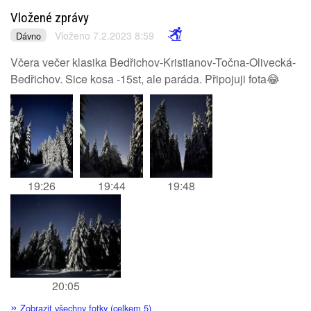
Vložené zprávy
Vloženo 7.2.2023 8:59
Dávno
Včera večer klasika Bedřichov-Kristianov-Točna-Olivecká-
Bedřichov. Sice kosa -15st, ale paráda. Připojuji fota😂
19:26
19:44
19:48
20:05
»
Zobrazit všechny fotky (celkem 5)