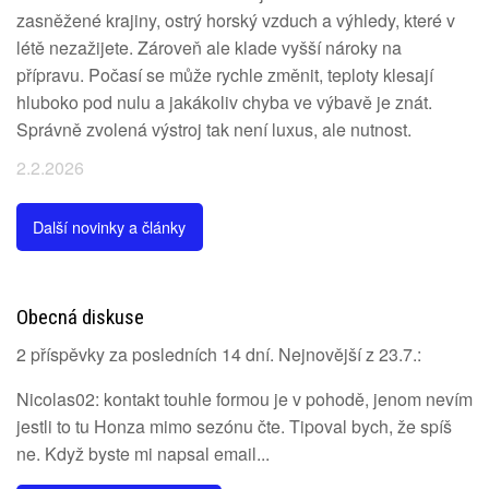
zasněžené krajiny, ostrý horský vzduch a výhledy, které v
létě nezažijete. Zároveň ale klade vyšší nároky na
přípravu. Počasí se může rychle změnit, teploty klesají
hluboko pod nulu a jakákoliv chyba ve výbavě je znát.
Správně zvolená výstroj tak není luxus, ale nutnost.
2.2.2026
Další novinky a články
Obecná diskuse
2 příspěvky za posledních 14 dní. Nejnovější z 23.7.:
Nicolas02: kontakt touhle formou je v pohodě, jenom nevím
jestli to tu Honza mimo sezónu čte. Tipoval bych, že spíš
ne. Když byste mi napsal email...