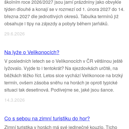
školním roce 2026/2027 jsou jarní prázdniny jako obvykle
týden dlouhé a konají se v rozmezí od 1. února 2027 do 14.
března 2027 dle jednotlivých okresů. Tabulka termínů již
obsahuje i tipy na zájezdy a pobyty během jarňáků.
29.6.2026
Na lyže o Velikonocích?
V posledních letech se o Velikonocích v ČR většinou ještě
lyžovalo. Vyjde to i tentokrát? Na sjezdovkách určitě, na
běžkách těžko říct. Letos sice vychází Velikonoce na brzký
termín, ovšem zásoba sněhu na horách je oproti typické
situaci tak desetinová. Podívejme se, jaké jsou šance.
14.3.2026
Co s sebou na zimní turistiku do hor?
Zimní turistika v horách má své jedinečné kouzlo. Ticho