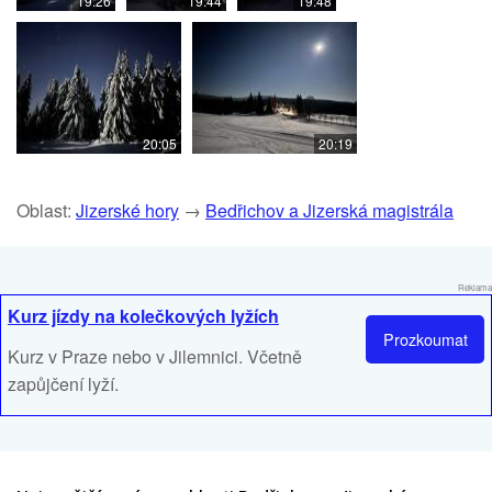
19:26
19:44
19:48
20:05
20:19
Oblast:
Jizerské hory
→
Bedřichov a Jizerská magistrála
Reklama
Kurz jízdy na kolečkových lyžích
Prozkoumat
Kurz v Praze nebo v Jilemnici. Včetně
zapůjčení lyží.