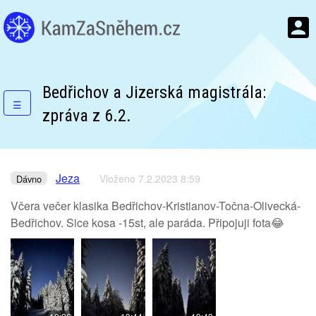
Bedřichov a Jizerská magistrála:
☰
zpráva z 6.2.
Jeza
Vloženo 7.2.2023 8:59
Dávno
Včera večer klasika Bedřichov-Kristianov-Točna-Olivecká-
Bedřichov. Sice kosa -15st, ale paráda. Připojuji fota😂