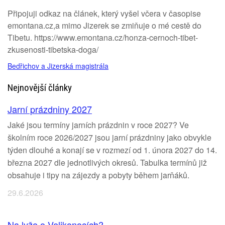
Připojuji odkaz na článek, který vyšel včera v časopise
emontana.cz,a mimo Jizerek se zmiňuje o mé cestě do
Tibetu. https://www.emontana.cz/honza-cernoch-tibet-
zkusenosti-tibetska-doga/
Bedřichov a Jizerská magistrála
Nejnovější články
Jarní prázdniny 2027
Jaké jsou termíny jarních prázdnin v roce 2027? Ve
školním roce 2026/2027 jsou jarní prázdniny jako obvykle
týden dlouhé a konají se v rozmezí od 1. února 2027 do 14.
března 2027 dle jednotlivých okresů. Tabulka termínů již
obsahuje i tipy na zájezdy a pobyty během jarňáků.
29.6.2026
Na lyže o Velikonocích?