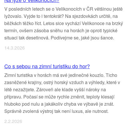
V posledních letech se o Velikonocích v ČR většinou ještě
lyžovalo. Vyjde to i tentokrát? Na sjezdovkách určitě, na
běžkách těžko říct. Letos sice vychází Velikonoce na brzký
termín, ovšem zásoba sněhu na horách je oproti typické
situaci tak desetinová. Podívejme se, jaké jsou šance.
14.3.2026
Co s sebou na zimní turistiku do hor?
Zimní turistika v horách má své jedinečné kouzlo. Ticho
zasněžené krajiny, ostrý horský vzduch a výhledy, které v
létě nezažijete. Zároveň ale klade vyšší nároky na
přípravu. Počasí se může rychle změnit, teploty klesají
hluboko pod nulu a jakákoliv chyba ve výbavě je znát.
Správně zvolená výstroj tak není luxus, ale nutnost.
2.2.2026