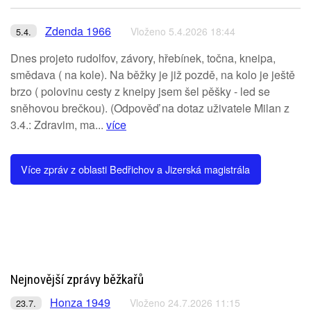
Zdenda 1966
Vloženo 5.4.2026 18:44
5.4.
Dnes projeto rudolfov, závory, hřebínek, točna, kneipa,
smědava ( na kole). Na běžky je již pozdě, na kolo je ještě
brzo ( polovinu cesty z kneipy jsem šel pěšky - led se
sněhovou brečkou). (Odpověď na dotaz uživatele Milan z
3.4.: Zdravim, ma...
více
Více zpráv z oblasti Bedřichov a Jizerská magistrála
Nejnovější zprávy běžkařů
Honza 1949
Vloženo 24.7.2026 11:15
23.7.