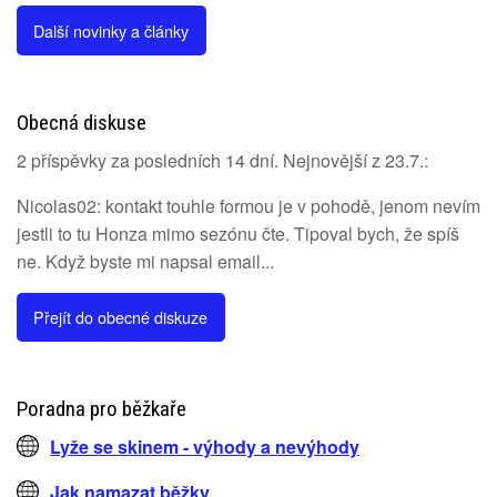
Další novinky a články
Obecná diskuse
2 příspěvky za posledních 14 dní. Nejnovější z 23.7.:
Nicolas02: kontakt touhle formou je v pohodě, jenom nevím
jestli to tu Honza mimo sezónu čte. Tipoval bych, že spíš
ne. Když byste mi napsal email...
Přejít do obecné diskuze
Poradna pro běžkaře
Lyže se skinem - výhody a nevýhody
Jak namazat běžky