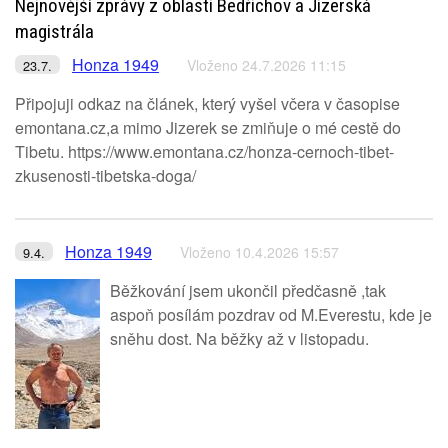
Nejnovější zprávy z oblasti Bedřichov a Jizerská
magistrála
Honza 1949
Vloženo 24.7.2026 11:15
23.7.
Připojuji odkaz na článek, který vyšel včera v časopise
emontana.cz,a mimo Jizerek se zmiňuje o mé cestě do
Tibetu. https://www.emontana.cz/honza-cernoch-tibet-
zkusenosti-tibetska-doga/
Honza 1949
Vloženo 10.4.2026 15:57
9.4.
Běžkování jsem ukončil předčasně ,tak
aspoň posílám pozdrav od M.Everestu, kde je
sněhu dost. Na běžky až v listopadu.