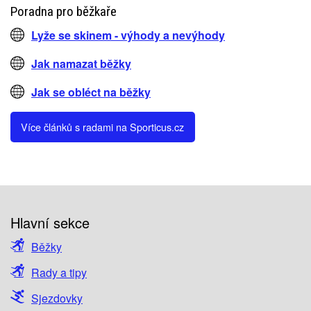
Poradna pro běžkaře
Lyže se skinem - výhody a nevýhody
Jak namazat běžky
Jak se obléct na běžky
Více článků s radami na Sporticus.cz
Hlavní sekce
Běžky
Rady a tipy
Sjezdovky