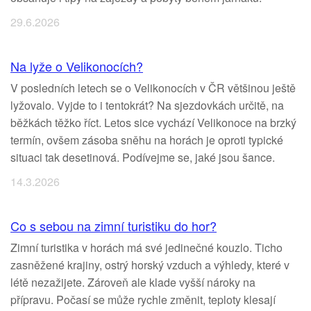
29.6.2026
Na lyže o Velikonocích?
V posledních letech se o Velikonocích v ČR většinou ještě
lyžovalo. Vyjde to i tentokrát? Na sjezdovkách určitě, na
běžkách těžko říct. Letos sice vychází Velikonoce na brzký
termín, ovšem zásoba sněhu na horách je oproti typické
situaci tak desetinová. Podívejme se, jaké jsou šance.
14.3.2026
Co s sebou na zimní turistiku do hor?
Zimní turistika v horách má své jedinečné kouzlo. Ticho
zasněžené krajiny, ostrý horský vzduch a výhledy, které v
létě nezažijete. Zároveň ale klade vyšší nároky na
přípravu. Počasí se může rychle změnit, teploty klesají