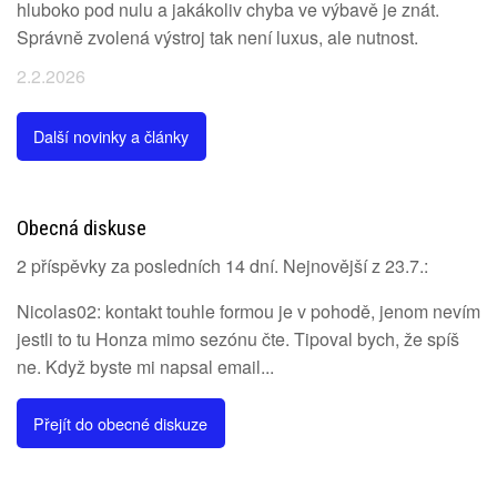
hluboko pod nulu a jakákoliv chyba ve výbavě je znát.
Správně zvolená výstroj tak není luxus, ale nutnost.
2.2.2026
Další novinky a články
Obecná diskuse
2 příspěvky za posledních 14 dní. Nejnovější z 23.7.:
Nicolas02: kontakt touhle formou je v pohodě, jenom nevím
jestli to tu Honza mimo sezónu čte. Tipoval bych, že spíš
ne. Když byste mi napsal email...
Přejít do obecné diskuze