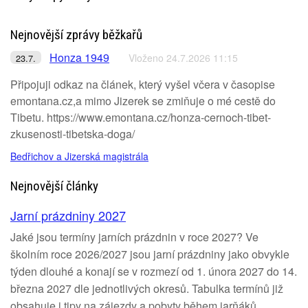
Nejnovější zprávy běžkařů
Honza 1949
Vloženo 24.7.2026 11:15
23.7.
Připojuji odkaz na článek, který vyšel včera v časopise
emontana.cz,a mimo Jizerek se zmiňuje o mé cestě do
Tibetu. https://www.emontana.cz/honza-cernoch-tibet-
zkusenosti-tibetska-doga/
Bedřichov a Jizerská magistrála
Nejnovější články
Jarní prázdniny 2027
Jaké jsou termíny jarních prázdnin v roce 2027? Ve
školním roce 2026/2027 jsou jarní prázdniny jako obvykle
týden dlouhé a konají se v rozmezí od 1. února 2027 do 14.
března 2027 dle jednotlivých okresů. Tabulka termínů již
obsahuje i tipy na zájezdy a pobyty během jarňáků.