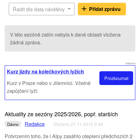
Přidat zprávu
Řadit dle data návštěvy
V této sezóně zatím nebyla k dané oblasti vložena
žádná zpráva.
Reklama
Kurz jízdy na kolečkových lyžích
Prozkoumat
Kurz v Praze nebo v Jilemnici. Včetně
zapůjčení lyží.
Aktuality ze sezóny 2025/2026, popř. starších
Redakce
Vloženo 27.11.2016 9:46
Dávno
Potvrzením toho, že i Alpy zasáhlo oteplení předchozích 2