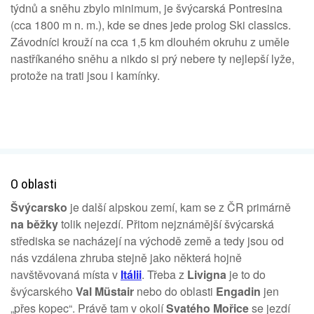
týdnů a sněhu zbylo minimum, je švýcarská Pontresina
(cca 1800 m n. m.), kde se dnes jede prolog Ski classics.
Závodníci krouží na cca 1,5 km dlouhém okruhu z uměle
nastříkaného sněhu a nikdo si prý nebere ty nejlepší lyže,
protože na trati jsou i kamínky.
O oblasti
Švýcarsko
je další alpskou zemí, kam se z ČR primárně
na běžky
tolik nejezdí. Přitom nejznámější švýcarská
střediska se nacházejí na východě země a tedy jsou od
nás vzdálena zhruba stejně jako některá hojně
navštěvovaná místa v
Itálii
. Třeba z
Livigna
je to do
švýcarského
Val Müstair
nebo do oblasti
Engadin
jen
„přes kopec“. Právě tam v okolí
Svatého Mořice
se jezdí