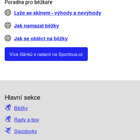
Poradna pro běžkaře
Lyže se skinem - výhody a nevýhody
Jak namazat běžky
Jak se obléct na běžky
Více článků s radami na Sporticus.cz
Hlavní sekce
Běžky
Rady a tipy
Sjezdovky