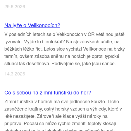
29.6.2026
Na lyže o Velikonocích?
V posledních letech se o Velikonocích v ČR většinou ještě
lyžovalo. Vyjde to i tentokrát? Na sjezdovkách určitě, na
běžkách těžko říct. Letos sice vychází Velikonoce na brzký
termín, ovšem zásoba sněhu na horách je oproti typické
situaci tak desetinová. Podívejme se, jaké jsou šance.
14.3.2026
Co s sebou na zimní turistiku do hor?
Zimní turistika v horách má své jedinečné kouzlo. Ticho
zasněžené krajiny, ostrý horský vzduch a výhledy, které v
létě nezažijete. Zároveň ale klade vyšší nároky na
přípravu. Počasí se může rychle změnit, teploty klesají
hluboko pod nulu a jakákoliv chyba ve výbavě je znát.