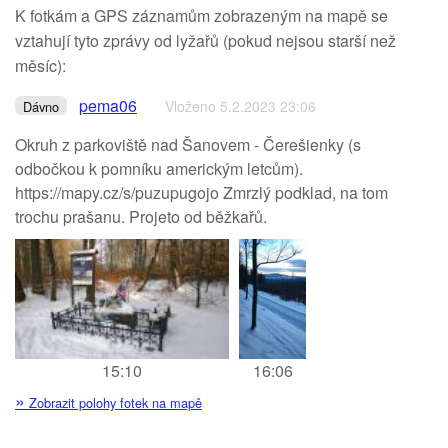
K fotkám a GPS záznamům zobrazeným na mapě se
vztahují tyto zprávy od lyžařů (pokud nejsou starší než
měsíc):
pema06
Vloženo 5.2.2023 23:06
Dávno
Okruh z parkoviště nad Šanovem - Čerešienky (s
odbočkou k pomníku americkým letcům).
https://mapy.cz/s/puzupugojo Zmrzlý podklad, na tom
trochu prašanu. Projeto od běžkařů.
15:10
16:06
»
Zobrazit polohy fotek na mapě