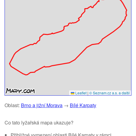
Leaflet
|
© Seznam.cz a.s. a další
Oblast:
Brno a jižní Morava
→
Bílé Karpaty
Co tato lyžařská mapa ukazuje?
Přibližné vymezení oblasti Bílé Karpaty v rámci