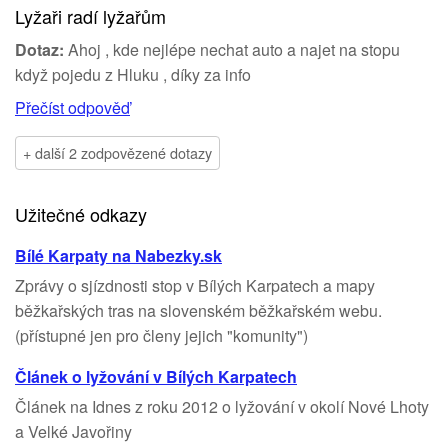
Lyžaři radí lyžařům
Dotaz:
Ahoj , kde nejlépe nechat auto a najet na stopu
když pojedu z Hluku , díky za info
Přečíst odpověď
+ další 2 zodpovězené dotazy
Užitečné odkazy
Bílé Karpaty na Nabezky.sk
Zprávy o sjízdnosti stop v Bílých Karpatech a mapy
běžkařských tras na slovenském běžkařském webu.
(přístupné jen pro členy jejich "komunity")
Článek o lyžování v Bílých Karpatech
Článek na Idnes z roku 2012 o lyžování v okolí Nové Lhoty
a Velké Javořiny