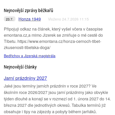
Nejnovější zprávy běžkařů
Honza 1949
Vloženo 24.7.2026 11:15
23.7.
Připojuji odkaz na článek, který vyšel včera v časopise
emontana.cz,a mimo Jizerek se zmiňuje o mé cestě do
Tibetu. https://www.emontana.cz/honza-cernoch-tibet-
zkusenosti-tibetska-doga/
Bedřichov a Jizerská magistrála
Nejnovější články
Jarní prázdniny 2027
Jaké jsou termíny jarních prázdnin v roce 2027? Ve
školním roce 2026/2027 jsou jarní prázdniny jako obvykle
týden dlouhé a konají se v rozmezí od 1. února 2027 do 14.
března 2027 dle jednotlivých okresů. Tabulka termínů již
obsahuje i tipy na zájezdy a pobyty během jarňáků.