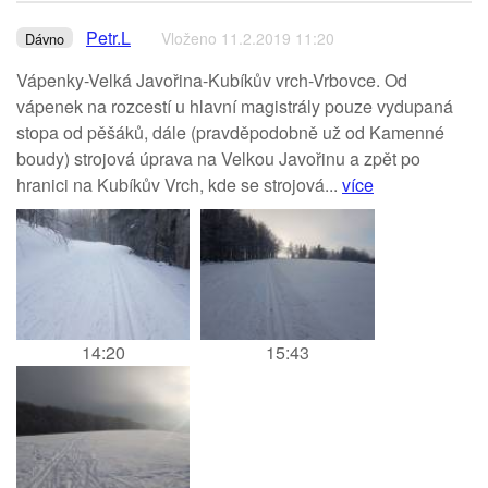
Petr.L
Vloženo 11.2.2019 11:20
Dávno
Vápenky-Velká Javořina-Kubíkův vrch-Vrbovce. Od
vápenek na rozcestí u hlavní magistrály pouze vydupaná
stopa od pěšáků, dále (pravděpodobně už od Kamenné
boudy) strojová úprava na Velkou Javořinu a zpět po
hranici na Kubíkův Vrch, kde se strojová...
více
14:20
15:43