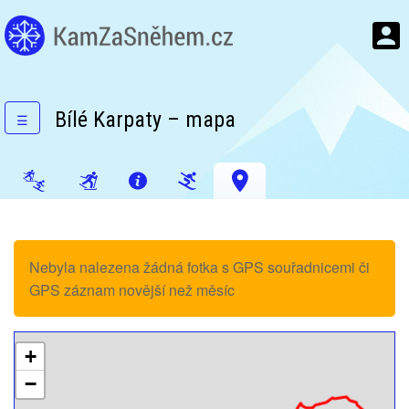
Bílé Karpaty – mapa
☰
Nebyla nalezena žádná fotka s GPS souřadnicemi či
GPS záznam novější než měsíc
+
−