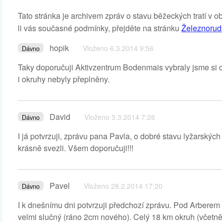
Tato stránka je archivem zpráv o stavu běžeckých tratí v 
li vás současné podmínky, přejděte na stránku
Železnoruds
hopik
Vloženo 6.3.2014 9:56
Dávno
Taky doporučuji Aktivzentrum Bodenmais vybraly jsme si o
i okruhy nebyly přeplněny.
David
Vloženo 3.3.2014 7:26
Dávno
I já potvrzuji, zprávu pana Pavla, o dobré stavu lyžarský
krásně svezli. Všem doporučuji!!!
Pavel
Vloženo 28.2.2014 17:20
Dávno
I k dnešnímu dni potvrzuji předchozí zprávu. Pod Arberem
velmi slučný (ráno 2cm nového). Celý 18 km okruh (včetně 