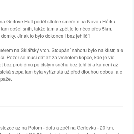
ě na Gerlově Huti podél silnice směrem na Novou Hůrku.
 tam došel sníh, takže tam a zpět je to něco přes 5km.
domky. Jinak to bylo dokonce i bez jehličí!
rem na Sklářský vrch. Stoupání nahoru bylo na klistr, ale
čí. Pozor se musí dát až za vrcholem kopce, kde je víc
et bez problému po čistym sněhu bez jehličí a kamení až
asická stopa tam byla vyříznutá už před dlouhou dobou, ale
upaže.
stezce az na Polom - dolu a zpět na Gerlovku - 20 km.