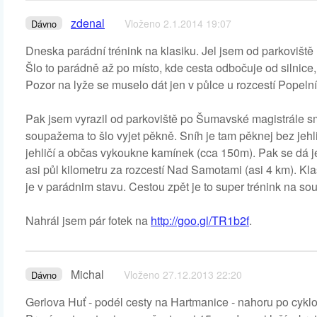
zdenal
Vloženo 2.1.2014 19:07
Dávno
Dneska parádní trénink na klasiku. Jel jsem od parkovišt
Šlo to parádně až po místo, kde cesta odbočuje od silnice,
Pozor na lyže se muselo dát jen v půlce u rozcestí Popelní 
Pak jsem vyrazil od parkoviště po Šumavské magistrále smě
soupažema to šlo vyjet pěkně. Sníh je tam pěknej bez jehli
jehličí a občas vykoukne kamínek (cca 150m). Pak se dá j
asi půl kilometru za rozcestí Nad Samotami (asi 4 km). Kl
je v parádnim stavu. Cestou zpět je to super trénink na so
Nahrál jsem pár fotek na
http://goo.gl/TR1b2f
.
Michal
Vloženo 27.12.2013 22:20
Dávno
Gerlova Huť - podél cesty na Hartmanice - nahoru po cyklo