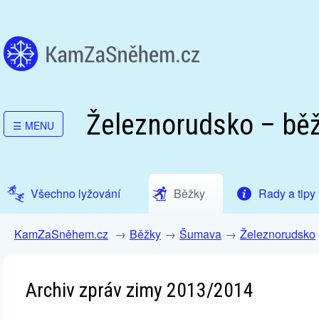
Železnorudsko – bě
☰
MENU
Všechno lyžování
Běžky
Rady a tipy
KamZaSněhem.cz
Běžky
Šumava
Železnorudsko
Archiv zpráv zimy 2013/2014