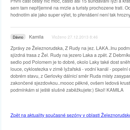
První cast cesty nic moc, často asi 15 sundavani lyží a kr
sem tam nepříjemné na mrzle a turisty prochozene trati. O
hodnotím ale jako super výlet, to přenášení není tak hrozn
Kamila
Vloženo 27.12.2013 8:46
Dávno
Zprávy ze Železnorudska, Z Rudy na jez. LAKA..Inu podmí
sjízdná trasa z Žel. Rudy na jezero Laka a zpět. Z Debrn
sedlo pod Polomem je to dobré, okolo Laky také dost sněhu
louce, cyklostezka v zimě lyžařská - vodní kanál - popeln
dobrém stavu, z Gerlovky dálnicí směr Ruda místy zasypa
zakončené sjezdovkou..moooc pěkné, ovšem ledová krusta:
podmínkám si ještě slušně zaběžkujete:) Skol! KAMILA
Zpět na aktuality současné sezóny v oblasti Železnorudsk