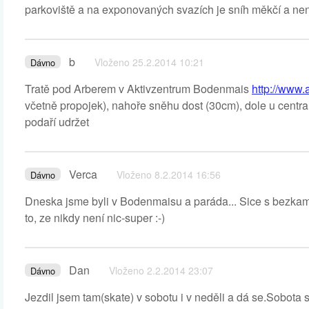
parkoviště a na exponovaných svazích je sníh měkčí a není
b
Vloženo 25.2.2014 10:21
Dávno
Tratě pod Arberem v Aktivzentrum Bodenmais
http://www
včetně propojek), nahoře sněhu dost (30cm), dole u centra
podaří udržet
Verca
Vloženo 8.2.2014 16:56
Dávno
Dneska jsme byli v Bodenmaisu a paráda... Sice s bezkam
to, ze nikdy není nic-super :-)
Dan
Vloženo 2.2.2014 23:07
Dávno
Jezdil jsem tam(skate) v sobotu i v neděli a dá se.Sobota 