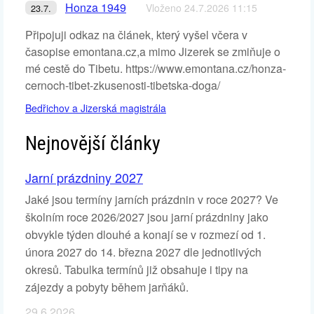
Honza 1949
Vloženo 24.7.2026 11:15
23.7.
Připojuji odkaz na článek, který vyšel včera v
časopise emontana.cz,a mimo Jizerek se zmiňuje o
mé cestě do Tibetu. https://www.emontana.cz/honza-
cernoch-tibet-zkusenosti-tibetska-doga/
Bedřichov a Jizerská magistrála
Nejnovější články
Jarní prázdniny 2027
Jaké jsou termíny jarních prázdnin v roce 2027? Ve
školním roce 2026/2027 jsou jarní prázdniny jako
obvykle týden dlouhé a konají se v rozmezí od 1.
února 2027 do 14. března 2027 dle jednotlivých
okresů. Tabulka termínů již obsahuje i tipy na
zájezdy a pobyty během jarňáků.
29.6.2026