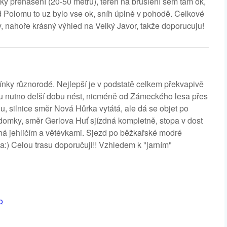
atky přenášení (20-50 metru), terén na bruslení sem tam ok,
d Polomu to uz bylo vse ok, sníh úplně v pohodě. Celkové
y, nahoře krásný výhled na Velký Javor, takže doporucuju!
nky různorodé. Nejlepší je v podstatě celkem překvapivě
íku nutno delší dobu nést, nicméně od Zámeckého lesa přes
, silnice směr Nová Hůrka vytátá, ale dá se objet po
í domky, směr Gerlova Huť sjízdná kompletně, stopa v dost
ná jehličím a větévkami. Sjezd po běžkařské modré
) Celou trasu doporučuji!! Vzhledem k "jarním"
o