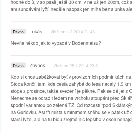
hodně dolů, v so psali ještě 30 cm, v ne už jen 20cm, což 
ani sundávání lyží, neděle naopak jen mlha bez slunka ale 
Lukáš
Vloženo 1.2.2014 21:46
Dávno
Nevíte někdo jak to vypadá v Bodenmaisu?
Zbyněk
Vloženo 25.1.2014 23:31
Dávno
Kdo si chce zaběžkovat byť v provizorních podmínkách na
Stopa končí, tam, kde cesta zahýbá do lesa necelý 1,5 km 
stopa z prosince, takže svezení je pěkné. Pak se dá jet z 
Nenechte se odradit ledem na vrcholu stoupání před Sklář
spodní variantou po zelené TZ. Od rozcestí "pod Sklářským
na Gerlovku. Asi tři místa s minimem sněhu se v pátek už d
starší lyže, ale na tu bídu zřejmě nic lepšího v okolí nena