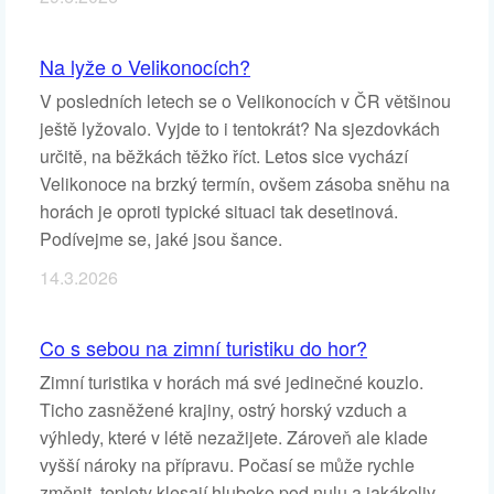
Na lyže o Velikonocích?
V posledních letech se o Velikonocích v ČR většinou
ještě lyžovalo. Vyjde to i tentokrát? Na sjezdovkách
určitě, na běžkách těžko říct. Letos sice vychází
Velikonoce na brzký termín, ovšem zásoba sněhu na
horách je oproti typické situaci tak desetinová.
Podívejme se, jaké jsou šance.
14.3.2026
Co s sebou na zimní turistiku do hor?
Zimní turistika v horách má své jedinečné kouzlo.
Ticho zasněžené krajiny, ostrý horský vzduch a
výhledy, které v létě nezažijete. Zároveň ale klade
vyšší nároky na přípravu. Počasí se může rychle
změnit, teploty klesají hluboko pod nulu a jakákoliv