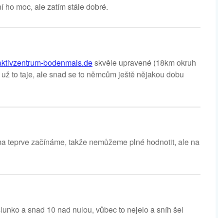
 ho moc, ale zatím stále dobré.
.aktivzentrum-bodenmais.de
skvěle upravené (18km okruh
 už to taje, ale snad se to němcům ještě nějakou dobu
a teprve začínáme, takže nemůžeme plné hodnotit, ale na
slunko a snad 10 nad nulou, vůbec to nejelo a sníh šel