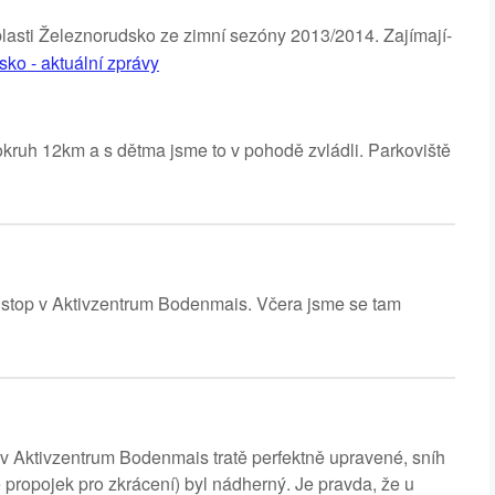
oblasti Železnorudsko ze zimní sezóny 2013/2014. Zajímají-
ko - aktuální zprávy
kruh 12km a s dětma jsme to v pohodě zvládli. Parkoviště
ch stop v Aktivzentrum Bodenmais. Včera jsme se tam
 v Aktivzentrum Bodenmais tratě perfektně upravené, sníh
propojek pro zkrácení) byl nádherný. Je pravda, že u