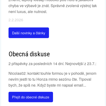
chyba ve výbavě je znát. Správně zvolená výstroj tak
není luxus, ale nutnost.
2.2.2026
Další novinky a články
Obecná diskuse
2 příspěvky za posledních 14 dní. Nejnovější z 23.7.:
Nicolas02: kontakt touhle formou je v pohodě, jenom
nevím jestli to tu Honza mimo sezónu čte. Tipoval
bych, že spíš ne. Když byste mi napsal email...
Přejít do obecné diskuze