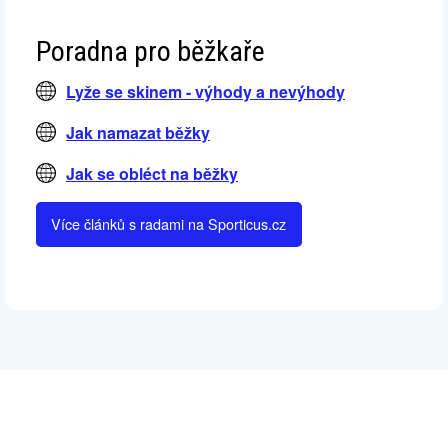
Poradna pro běžkaře
Lyže se skinem - výhody a nevýhody
Jak namazat běžky
Jak se obléct na běžky
Více článků s radami na Sporticus.cz