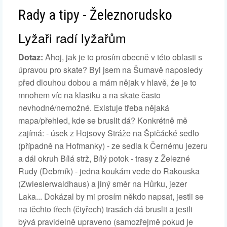
Rady a tipy - Železnorudsko
Lyžaři radí lyžařům
Dotaz:
Ahoj, jak je to prosím obecně v této oblasti s
úpravou pro skate? Byl jsem na Šumavě naposledy
před dlouhou dobou a mám nějak v hlavě, že je to
mnohem víc na klasiku a na skate často
nevhodné/nemožné. Existuje třeba nějaká
mapa/přehled, kde se bruslit dá? Konkrétně mě
zajímá: - úsek z Hojsovy Stráže na Špičácké sedlo
(případně na Hofmanky) - ze sedla k Černému jezeru
a dál okruh Bílá strž, Bílý potok - trasy z Železné
Rudy (Debrník) - jedna koukám vede do Rakouska
(Zwieslerwaldhaus) a jiný směr na Hůrku, jezer
Laka... Dokázal by mi prosím někdo napsat, jestli se
na těchto třech (čtyřech) trasách dá bruslit a jestli
bývá pravidelně upraveno (samozřejmě pokud je