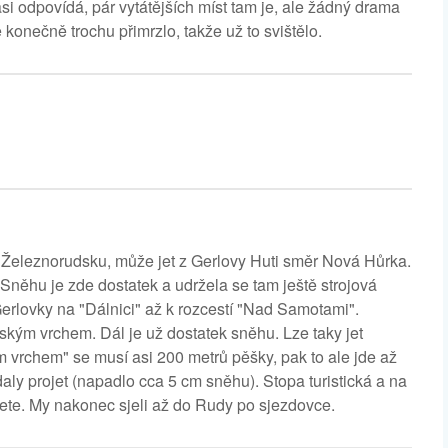
asi odpovídá, pár vytátějších míst tam je, ale žádný drama
konečně trochu přimrzlo, takže už to svištělo.
 Železnorudsku, může jet z Gerlovy Huti směr Nová Hůrka.
Sněhu je zde dostatek a udržela se tam ještě strojová
Gerlovky na "Dálnici" až k rozcestí "Nad Samotami".
ským vrchem. Dál je už dostatek sněhu. Lze taky jet
 vrchem" se musí asi 200 metrů pěšky, pak to ale jde až
aly projet (napadlo cca 5 cm sněhu). Stopa turistická a na
jdete. My nakonec sjeli až do Rudy po sjezdovce.