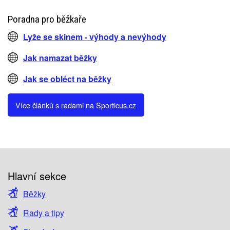
Poradna pro běžkaře
Lyže se skinem - výhody a nevýhody
Jak namazat běžky
Jak se obléct na běžky
Více článků s radami na Sporticus.cz
Hlavní sekce
Běžky
Rady a tipy