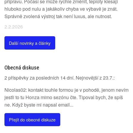
přípravu. Počasí se může rychle změnit, teploty klesají
hluboko pod nulu a jakákoliv chyba ve výbavě je znát.
Správně zvolená výstroj tak není luxus, ale nutnost.
2.2.2026
Další novinky a články
Obecná diskuse
2 příspěvky za posledních 14 dní. Nejnovější z 23.7.:
Nicolas02: kontakt touhle formou je v pohodě, jenom nevím
jestli to tu Honza mimo sezónu čte. Tipoval bych, že spíš
ne. Když byste mi napsal email...
Přejít do obecné diskuze