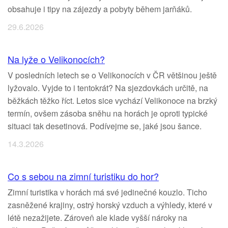
obsahuje i tipy na zájezdy a pobyty během jarňáků.
29.6.2026
Na lyže o Velikonocích?
V posledních letech se o Velikonocích v ČR většinou ještě
lyžovalo. Vyjde to i tentokrát? Na sjezdovkách určitě, na
běžkách těžko říct. Letos sice vychází Velikonoce na brzký
termín, ovšem zásoba sněhu na horách je oproti typické
situaci tak desetinová. Podívejme se, jaké jsou šance.
14.3.2026
Co s sebou na zimní turistiku do hor?
Zimní turistika v horách má své jedinečné kouzlo. Ticho
zasněžené krajiny, ostrý horský vzduch a výhledy, které v
létě nezažijete. Zároveň ale klade vyšší nároky na