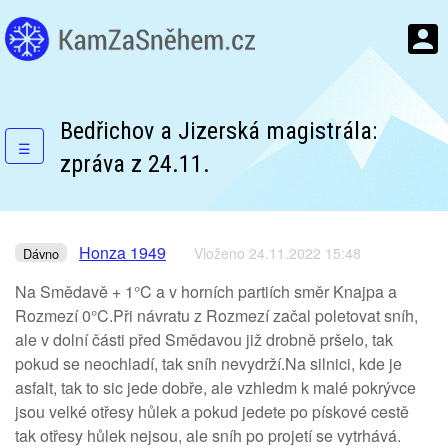
Bedřichov a Jizerská magistrála:
☰
zpráva z 24.11.
Honza 1949
Vloženo 24.11.2022 15:48
Dávno
Na Smědavě + 1°C a v horních partiích směr Knajpa a
Rozmezí 0°C.Při návratu z Rozmezí začal poletovat sníh,
ale v dolní části před Smědavou již drobně pršelo, tak
pokud se neochladí, tak sníh nevydrží.Na silnici, kde je
asfalt, tak to sic jede dobře, ale vzhledm k malé pokrývce
jsou velké otřesy hůlek a pokud jedete po pískové cestě
tak otřesy hůlek nejsou, ale sníh po projetí se vytrhává.