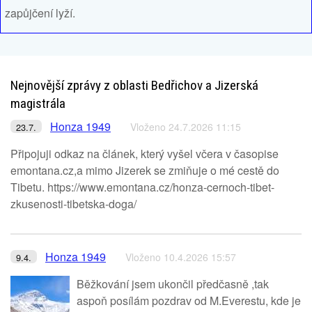
zapůjčení lyží.
Nejnovější zprávy z oblasti Bedřichov a Jizerská
magistrála
Honza 1949
Vloženo 24.7.2026 11:15
23.7.
Připojuji odkaz na článek, který vyšel včera v časopise
emontana.cz,a mimo Jizerek se zmiňuje o mé cestě do
Tibetu. https://www.emontana.cz/honza-cernoch-tibet-
zkusenosti-tibetska-doga/
Honza 1949
Vloženo 10.4.2026 15:57
9.4.
Běžkování jsem ukončil předčasně ,tak
aspoň posílám pozdrav od M.Everestu, kde je