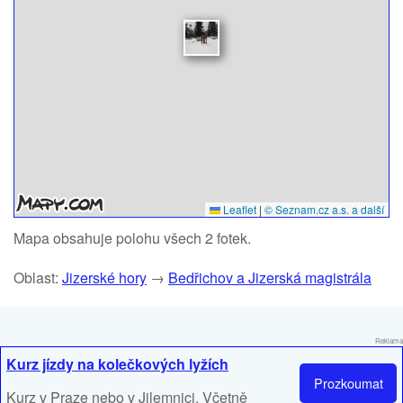
Leaflet
|
© Seznam.cz a.s. a další
Mapa obsahuje polohu všech 2 fotek.
Oblast:
Jizerské hory
→
Bedřichov a Jizerská magistrála
Reklama
Kurz jízdy na kolečkových lyžích
Prozkoumat
Kurz v Praze nebo v Jilemnici. Včetně