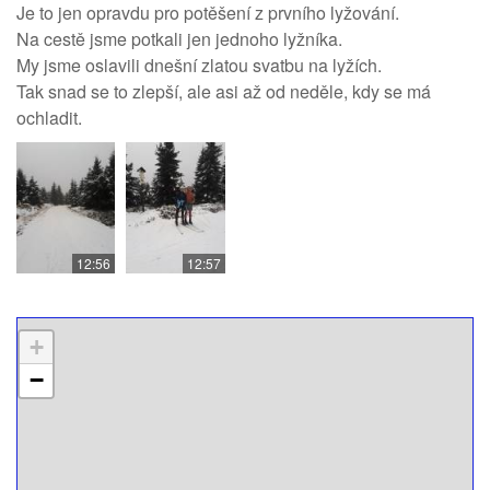
Je to jen opravdu pro potěšení z prvního lyžování.
Na cestě jsme potkali jen jednoho lyžníka.
My jsme oslavili dnešní zlatou svatbu na lyžích.
Tak snad se to zlepší, ale asi až od neděle, kdy se má
ochladit.
12:56
12:57
+
−