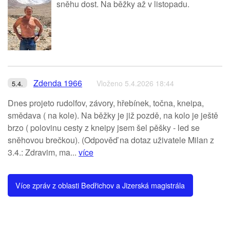
sněhu dost. Na běžky až v listopadu.
Zdenda 1966
Vloženo 5.4.2026 18:44
5.4.
Dnes projeto rudolfov, závory, hřebínek, točna, kneipa,
smědava ( na kole). Na běžky je již pozdě, na kolo je ještě
brzo ( polovinu cesty z kneipy jsem šel pěšky - led se
sněhovou brečkou). (Odpověď na dotaz uživatele Milan z
3.4.: Zdravim, ma...
více
Více zpráv z oblasti Bedřichov a Jizerská magistrála