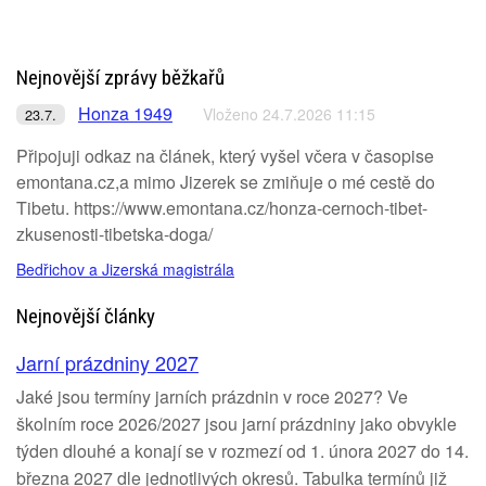
Nejnovější zprávy běžkařů
Honza 1949
Vloženo 24.7.2026 11:15
23.7.
Připojuji odkaz na článek, který vyšel včera v časopise
emontana.cz,a mimo Jizerek se zmiňuje o mé cestě do
Tibetu. https://www.emontana.cz/honza-cernoch-tibet-
zkusenosti-tibetska-doga/
Bedřichov a Jizerská magistrála
Nejnovější články
Jarní prázdniny 2027
Jaké jsou termíny jarních prázdnin v roce 2027? Ve
školním roce 2026/2027 jsou jarní prázdniny jako obvykle
týden dlouhé a konají se v rozmezí od 1. února 2027 do 14.
března 2027 dle jednotlivých okresů. Tabulka termínů již