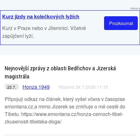
Reklama
Kurz jízdy na kolečkových lyžích
Prozkoumat
Kurz v Praze nebo v Jilemnici. Včetně
zapůjčení lyží.
Nejnovější zprávy z oblasti Bedřichov a Jizerská
magistrála
Honza 1949
Vloženo 24.7.2026 11:15
23.7.
Připojuji odkaz na článek, který vyšel včera v časopise
emontana.cz,a mimo Jizerek se zmiňuje o mé cestě do
Tibetu. https://www.emontana.cz/honza-cernoch-tibet-
zkusenosti-tibetska-doga/