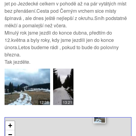
jet po Jezdecké celkem v pohodě až na pár vytátých míst
bez přenášení.Cesta pod Černým vrchem sice místy
špinavá , ale dnes ještě nejlepší z okruhu.Sníh podstatně
měkčí a pomalejší než včera.
Minulý rok jsme jezdli do konce dubna, předtím do
12.května a byly roky, kdy jsme jezdili jen do konce
února.Letos budeme rádi , pokud to bude do poloviny
března.
Tak jezděte.
12:38
13:21
+
−