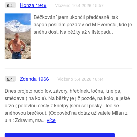
Honza 1949
Vloženo 10.4.2026 15:57
9.4.
Běžkování jsem ukončil předčasně ,tak
aspoň posílám pozdrav od M.Everestu, kde je
sněhu dost. Na běžky až v listopadu.
Zdenda 1966
Vloženo 5.4.2026 18:44
5.4.
Dnes projeto rudolfov, závory, hřebínek, točna, kneipa,
smědava ( na kole). Na běžky je již pozdě, na kolo je ještě
brzo ( polovinu cesty z kneipy jsem šel pěšky - led se
sněhovou brečkou). (Odpověď na dotaz uživatele Milan z
3.4.: Zdravim, ma...
více