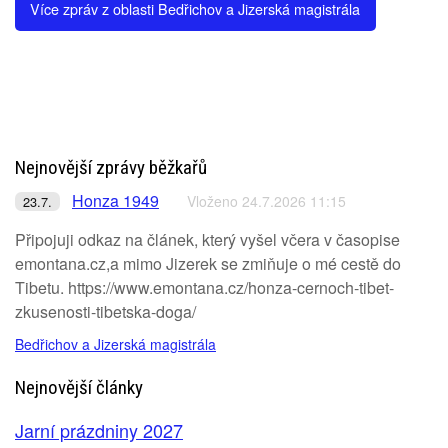
Více zpráv z oblasti Bedřichov a Jizerská magistrála
Nejnovější zprávy běžkařů
Honza 1949
Vloženo 24.7.2026 11:15
23.7.
Připojuji odkaz na článek, který vyšel včera v časopise
emontana.cz,a mimo Jizerek se zmiňuje o mé cestě do
Tibetu. https://www.emontana.cz/honza-cernoch-tibet-
zkusenosti-tibetska-doga/
Bedřichov a Jizerská magistrála
Nejnovější články
Jarní prázdniny 2027