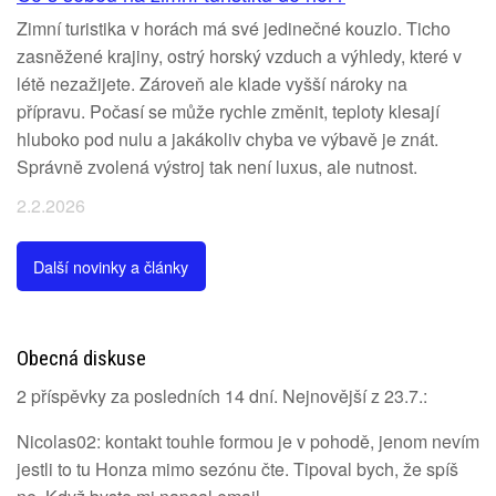
Zimní turistika v horách má své jedinečné kouzlo. Ticho
zasněžené krajiny, ostrý horský vzduch a výhledy, které v
létě nezažijete. Zároveň ale klade vyšší nároky na
přípravu. Počasí se může rychle změnit, teploty klesají
hluboko pod nulu a jakákoliv chyba ve výbavě je znát.
Správně zvolená výstroj tak není luxus, ale nutnost.
2.2.2026
Další novinky a články
Obecná diskuse
2 příspěvky za posledních 14 dní. Nejnovější z 23.7.:
Nicolas02: kontakt touhle formou je v pohodě, jenom nevím
jestli to tu Honza mimo sezónu čte. Tipoval bych, že spíš