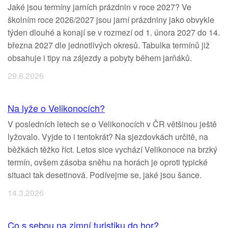
Jaké jsou termíny jarních prázdnin v roce 2027? Ve
školním roce 2026/2027 jsou jarní prázdniny jako obvykle
týden dlouhé a konají se v rozmezí od 1. února 2027 do 14.
března 2027 dle jednotlivých okresů. Tabulka termínů již
obsahuje i tipy na zájezdy a pobyty během jarňáků.
29.6.2026
Na lyže o Velikonocích?
V posledních letech se o Velikonocích v ČR většinou ještě
lyžovalo. Vyjde to i tentokrát? Na sjezdovkách určitě, na
běžkách těžko říct. Letos sice vychází Velikonoce na brzký
termín, ovšem zásoba sněhu na horách je oproti typické
situaci tak desetinová. Podívejme se, jaké jsou šance.
14.3.2026
Co s sebou na zimní turistiku do hor?