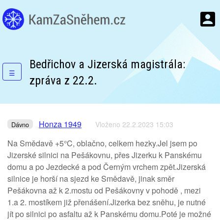
Bedřichov a Jizerská magistrála:
☰
zpráva z 22.2.
Honza 1949
Vloženo 22.2.2023 15:03
Dávno
Na Smědavě +5°C, oblačno, celkem hezky.Jel jsem po
Jizerské silnici na Pešákovnu, přes Jizerku k Panskému
domu a po Jezdecké a pod Černým vrchem zpět.Jizerská
silnice je horší na sjezd ke Smědavě, jinak směr
Pešákovna až k 2.mostu od Pešákovny v pohodě , mezi
1.a 2. mostíkem již přenášení.Jizerka bez sněhu, je nutné
jít po silnici po asfaltu až k Panskému domu.Poté je možné