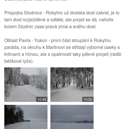
Propojka Studnice - Rokytno už dostala dost zabrat, je to
tam dost rozježděné a odtáté, ale projet se dá, nahoře
kolem Studnic zase pravá zima a sněhu dost.
Oblast Pavla - Yukon - první část stoupání k Rokytnu
paráda, na okruhu k Martinovi se střídají výborné úseky s
krtinami a hlínou, ale s opatrností taky pěkné projetí (radši
béčkové lyže).
10:46
10:52