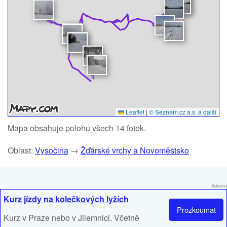
Leaflet
|
© Seznam.cz a.s. a další
Mapa obsahuje polohu všech 14 fotek.
Oblast:
Vysočina
→
Žďárské vrchy a Novoměstsko
Reklama
Kurz jízdy na kolečkových lyžích
Prozkoumat
Kurz v Praze nebo v Jilemnici. Včetně