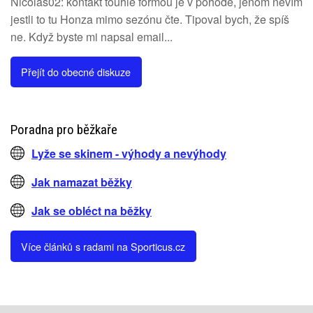
Nicolas02: kontakt touhle formou je v pohodě, jenom nevím
jestli to tu Honza mimo sezónu čte. Tipoval bych, že spíš
ne. Když byste mi napsal email...
Přejít do obecné diskuze
Poradna pro běžkaře
Lyže se skinem - výhody a nevýhody
Jak namazat běžky
Jak se obléct na běžky
Více článků s radami na Sporticus.cz