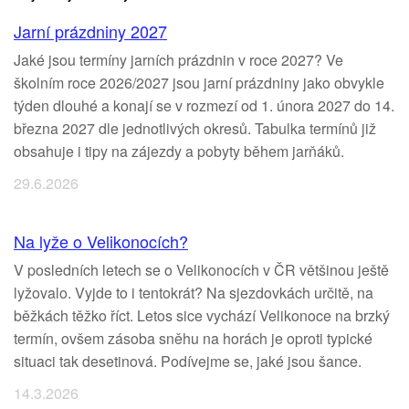
Jarní prázdniny 2027
Jaké jsou termíny jarních prázdnin v roce 2027? Ve
školním roce 2026/2027 jsou jarní prázdniny jako obvykle
týden dlouhé a konají se v rozmezí od 1. února 2027 do 14.
března 2027 dle jednotlivých okresů. Tabulka termínů již
obsahuje i tipy na zájezdy a pobyty během jarňáků.
29.6.2026
Na lyže o Velikonocích?
V posledních letech se o Velikonocích v ČR většinou ještě
lyžovalo. Vyjde to i tentokrát? Na sjezdovkách určitě, na
běžkách těžko říct. Letos sice vychází Velikonoce na brzký
termín, ovšem zásoba sněhu na horách je oproti typické
situaci tak desetinová. Podívejme se, jaké jsou šance.
14.3.2026