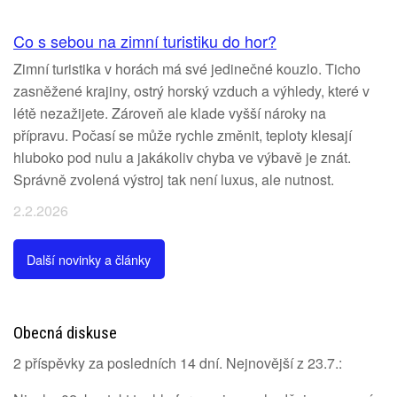
Co s sebou na zimní turistiku do hor?
Zimní turistika v horách má své jedinečné kouzlo. Ticho
zasněžené krajiny, ostrý horský vzduch a výhledy, které v
létě nezažijete. Zároveň ale klade vyšší nároky na
přípravu. Počasí se může rychle změnit, teploty klesají
hluboko pod nulu a jakákoliv chyba ve výbavě je znát.
Správně zvolená výstroj tak není luxus, ale nutnost.
2.2.2026
Další novinky a články
Obecná diskuse
2 příspěvky za posledních 14 dní. Nejnovější z 23.7.: