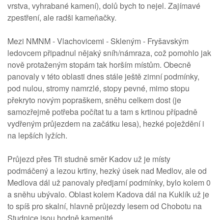
vrstva, vyhrabané kamení), dolů bych to nejel. Zajímavé
zpestření, ale radši kameňačky.
Mezi NMNM - Vlachovicemi - Skleným - Fryšavským
ledovcem připadnul nějaký sníh/námraza, což pomohlo jak
nově protaženým stopám tak horším místům. Obecně
panovaly v této oblasti dnes stále ještě zimní podmínky,
pod nulou, stromy namrzlé, stopy pevné, mimo stopu
překryto novým popraškem, sněhu celkem dost (je
samozřejmě potřeba počítat tu a tam s krtinou případně
vydřeným průjezdem na začátku lesa), hezké poježdění i
na lepších lyžích.
Průjezd přes Tři studně směr Kadov už je místy
podmáčený a lezou krtiny, hezký úsek nad Medlov, ale od
Medlova dál už panovaly předjarní podmínky, bylo kolem 0
a sněhu ubývalo. Oblast kolem Kadova dál na Kuklík už je
to spíš pro skalní, hlavně průjezdy lesem od Chobotu na
Studnice jsou hodně kamenité.