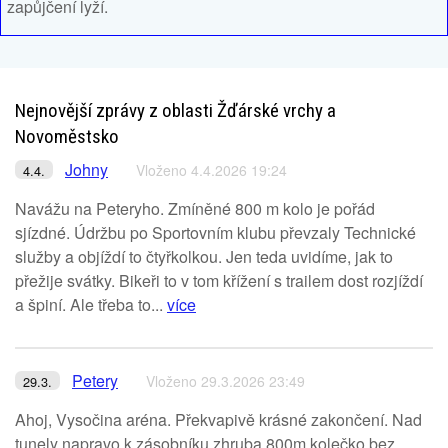
zapůjčení lyží.
Nejnovější zprávy z oblasti Žďárské vrchy a
Novoměstsko
Johny
Vloženo 4.4.2026 19:24
4.4.
Navážu na Peteryho. Zmíněné 800 m kolo je pořád
sjízdné. Údržbu po Sportovním klubu převzaly Technické
služby a objíždí to čtyřkolkou. Jen teda uvidíme, jak to
přežije svátky. Bikeři to v tom křížení s trailem dost rozjíždí
a špiní. Ale třeba to...
více
Petery
Vloženo 29.3.2026 23:49
29.3.
Ahoj, Vysočina aréna. Překvapivě krásné zakončení. Nad
tunely napravo k zásobníku zhruba 800m kolečko bez