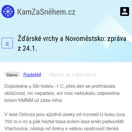
Žďárské vrchy a Novoměstsko: zpráva
☰
z 24.1.
RadekM
Vloženo 24.1.2025 20:44
Dávno
Dopoledne u Ski hotelu -1 C, přes den se protrhávala
oblačnost, nic nepadalo, ani moc nefoukalo, odpoledne
kolem NMNM už zase mlha.
V lese Ochoza jsou sjízdné úseky od rozcestí U buku (cca
700 m.n.m) a pak hezká trasa kolem lesa směr parkoviště
Vlachovice, nástup od Arény s velkou opatrností (tenká