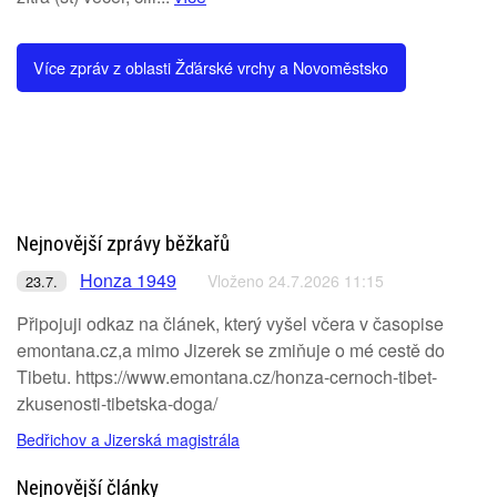
Více zpráv z oblasti Žďárské vrchy a Novoměstsko
Nejnovější zprávy běžkařů
Honza 1949
Vloženo 24.7.2026 11:15
23.7.
Připojuji odkaz na článek, který vyšel včera v časopise
emontana.cz,a mimo Jizerek se zmiňuje o mé cestě do
Tibetu. https://www.emontana.cz/honza-cernoch-tibet-
zkusenosti-tibetska-doga/
Bedřichov a Jizerská magistrála
Nejnovější články