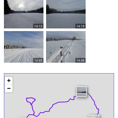
14:13
14:19
14:45
14:49
+
−