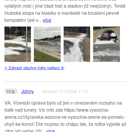
vytátých míst ( jiné části tratí a stadion již nesjízdný). Tvrdá
hluboká stopa na klasiku a manšestr na bruslení pevné
kompaktní (asi v...
více
»
Zobrazit všechny fotky (celkem 8)
Johny
Vloženo 17.3.2026 11:21
17.3.
VA. Včerejší úprava byla už jen v omezeném rozsahu na
tratě nad tunely. Víc info zde https://www.vysocina-
arena.cz/l/lyzarska-sezona-ve-vysocina-arene-se-pomalu-
chyli-ke-konci/ Dle rozpisu to chápu tak, že rolba vyjede až
zítra (st) večer, čili...
více