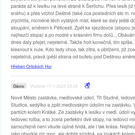
paráda až k lesíku na levé straně k Šerlichu. Přes lesík již
sněhu) a přes vrchol Deštné (také cca posledních sto m. n
zrychlila, nicméně těch vytátých míst, které se daly ještě 
stoupání, směrem k Pěticestí. Zpět ke sjezdovce (stopou jsm
nejhezčí stopa) a po modré v krásném firnu dolů... Obávám
dnes daly přejet, nejetelné..Takže holt konečná, tím spíše,
klesnout k nule. Kdo tedy chce, tak zítra, s obtížemi, již z
nejetelná, pravá (pěší strana od bufetu pod Deštnou směre
Hřeben Orlických Hor
Vloženo 17.1.2025 22:26
Dávno
Nové Město zastávka, medlovské údolí, Tři Studně, ledove
Studice, sedýlko a zpět medlovským údolím na zastávku.
partiích kolem Krátké. Ze zastávky k lesíku v medl. údolí v
ledovec rolba, a to zcela perfektni dvě stopy, na ledovci m
samozřejně není všude úplně tvrdá, ale i tak krása. Nejhe
jako obvykle nic moc, ale dobře sjízdná, na loukách kole