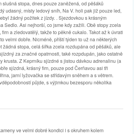
em slušná stopa, dnes pouze zaněžená, od pěšáků
ý udasný, místy ledový sníh, Na V. holi pak již pouze led,
nebyl žádný požitek z jízdy. . Sjezdovkou s krásným
Sedlo. Asi nejhorší, co jsme kdy zažili. Obě stopy zcela
irn a zledovatělý, takže to pěkně cukalo. Takot až k úvrati
to velmi dobře. Nicméně, příští týden to už na některých
t žádná stopa, celá šířka zcela rozdupána od pěšáků, ale
sjízdný za značné opatrnosti, také rozpdupán, jako ostatně
ty krusta. Z Keprníku sjízdné s jistou dávkou adrenalinu (a
e sjízdná, krásný firn, pouze pod Čerňavou asi tři
dřina, jarní lyžovačka se střídavým sněhem a s větrem.
pravděpodobností půjde, s výjimkou bezesporu několika
kameny ve velmi dobré kondici i s okruhem kolem