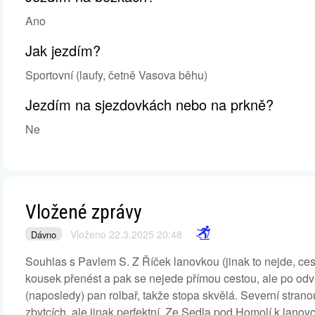
Ano
Jak jezdím?
Sportovní (laufy, četně Vasova běhu)
Jezdím na sjezdovkách nebo na prkně?
Ne
Vložené zprávy
Vloženo 22.3.2025 20:48
Dávno
Souhlas s Pavlem S. Z Říček lanovkou (jinak to nejde, ces
kousek přenést a pak se nejede přímou cestou, ale po odv
(naposledy) pan rolbař, takže stopa skvělá. Severní stra
zbytcích, ale jinak perfektní. Ze Sedla pod Homolí k lanovc