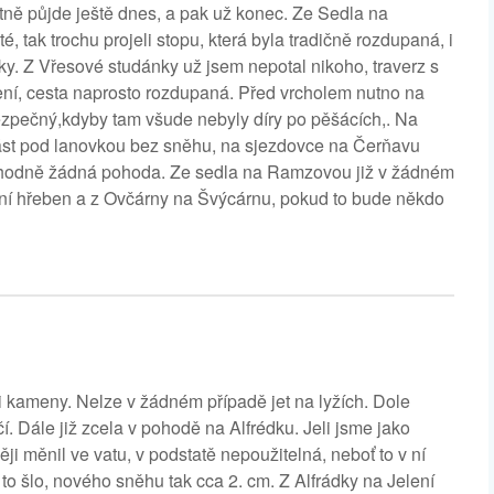
tně půjde ještě dnes, a pak už konec. Ze Sedla na
, tak trochu projeli stopu, která byla tradičně rozdupaná, i
vky. Z Vřesové studánky už jsem nepotal nikoho, traverz s
ení, cesta naprosto rozdupaná. Před vrcholem nutno na
ezpečný,kdyby tam všude nebyly díry po pěšácích,. Na
část pod lanovkou bez sněhu, na sjezdovce na Čerňavu
rozhodně žádná pohoda. Ze sedla na Ramzovou již v žádném
lavní hřeben a z Ovčárny na Švýcárnu, pokud to bude někdo
i kameny. Nelze v žádném případě jet na lyžích. Dole
ičí. Dále již zcela v pohodě na Alfrédku. Jeli jsme jako
i měnil ve vatu, v podstatě nepoužitelná, neboť to v ní
 šlo, nového sněhu tak cca 2. cm. Z Alfrádky na Jelení