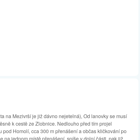
ta na Mezivrší je již dávno nejetelná), Od lanovky se musí
ěsně k cestě ze Zlobnice. Nedlouho před tím projel
nou pod Homolí, cca 300 m přenášení a občas kličkování po
e na jednom místě přenášení, spíše v dolní části, pak již