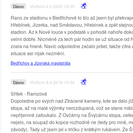
Vloženo 2.2.2020 19:35
Dávno
Rano ze stadionu v Bedřichově to šlo až jsem byl překvap
Hřebínek, Jizerka, nad Smědavou, Hřebinek a zpět stejnou 
stadion. Az k Nové louce v podstatě v pohodě nahoře dok
velmi dobře. Nicméně za tech pár hodin se už situace od N
zcela na hraně. Navíc odpoledne začalo pršet, takže zítra
situace asi nijak nezmění.
Bedřichov a Jizerská magistrála
Vloženo 8.4.2018 10:34
Dávno
Sřítek - Ramzová
Dopoledne po svých nad Ztracené kameny, kde se dalo již 
stopa, až na malé výjimky nerozdupaná, což se stane málo
nepříjemně zafoukalo. Z Ovčárny na Švýcárnu stopa, celk
nejelo, na soupaž do kopce rozhodně ne (tedy pro mně, mož
závody). Tady už jsem jel v tričku z krátkým rukávem. Ze Š