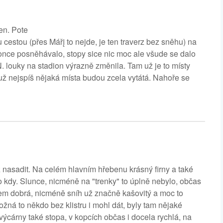
en. Pote
cestou (přes Mářį to nejde, je ten traverz bez sněhu) na
once posněhávalo, stopy sice nic moc ale všude se dalo
. louky na stadion výrazně změnila. Tam už je to místy
 už nejspíš nějaká místa budou zcela vytátá. Nahoře se
nasadit. Na celém hlavním hřebenu krásný firny a také
 kdy. Slunce, nicméně na "trenky" to úplně nebylo, občas
em dobrá, nicméně sníh už značně kašovitý a moc to
ná to někdo bez klistru i mohl dát, byly tam nějaké
výcárny také stopa, v kopcích občas i docela rychlá, na