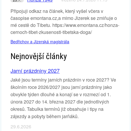
Připojuji odkaz na článek, který vyšel včera v
časopise emontana.cz,a mimo Jizerek se zmiňuje o
mé cestě do Tibetu. https://www.emontana.cz/honza-
cernoch-tibet-zkusenosti-tibetska-doga/
Bedřichov a Jizerská magistrála
Nejnovější články
Jarní prázdniny 2027
Jaké jsou termíny jarních prázdnin v roce 2027? Ve
školním roce 2026/2027 jsou jarní prázdniny jako
obvykle týden dlouhé a konají se v rozmezí od 1.
února 2027 do 14. března 2027 dle jednotlivých
okresů. Tabulka termínů již obsahuje i tipy na
zájezdy a pobyty během jarňáků.
29.6.2026