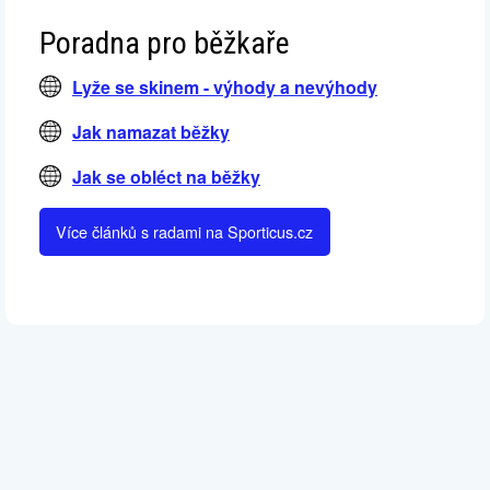
Poradna pro běžkaře
Lyže se skinem - výhody a nevýhody
Jak namazat běžky
Jak se obléct na běžky
Více článků s radami na Sporticus.cz