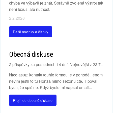
chyba ve výbavě je znát. Správně zvolená výstroj tak
není luxus, ale nutnost.
2.2.2026
Další novinky a články
Obecná diskuse
2 příspěvky za posledních 14 dní. Nejnovější z 23.7.:
Nicolas02: kontakt touhle formou je v pohodě, jenom
nevím jestli to tu Honza mimo sezónu čte. Tipoval
bych, že spíš ne. Když byste mi napsal email...
Přejít do obecné diskuze