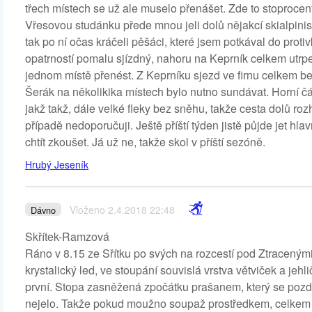
třech místech se už ale muselo přenášet. Zde to stoprocen
Vřesovou studánku přede mnou jeli dolů nějakcí skialpinisté
tak po ní očas kráčeli pěšáci, které jsem potkával do proti
opatrností pomalu sjízdný, nahoru na Keprník celkem utrp
jednom místě přenést. Z Keprníku sjezd ve firnu celkem b
Šerák na několikika místech bylo nutno sundávat. Horní 
jakž takž, dále velké fleky bez sněhu, takže cesta dolů 
případě nedoporučuji. Ještě příští týden jistě půjde jet h
chtít zkoušet. Já už ne, takže skol v příští sezóně.
Hrubý Jeseník
Vloženo 2.4.2018 22:48
Dávno
Skřítek-Ramzová
Ráno v 8.15 ze Sřítku po svých na rozcestí pod Ztraceným
krystalický led, ve stoupání souvislá vrstva větviček a jehl
první. Stopa zasněžená zpočátku prašanem, který se pozděj
nejelo. Takže pokud moužno soupaž prostředkem, celkem to