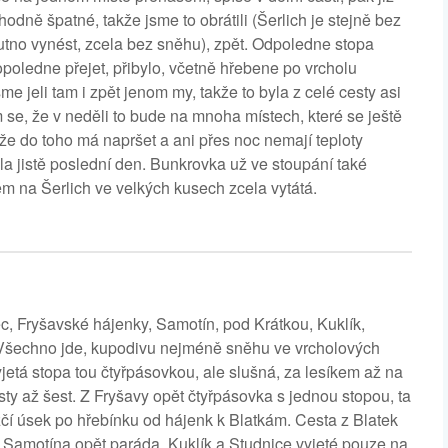
 hodně špatné, takže jsme to obrátili (Šerlich je stejně bez
utno vynést, zcela bez sněhu), zpět. Odpoledne stopa
dopoledne přejet, přibylo, včetně hřebene po vrcholu
e jeli tam i zpět jenom my, takže to byla z celé cesty asi
 se, že v neděli to bude na mnoha místech, které se ještě
 že do toho má napršet a ani přes noc nemají teploty
cela jistě poslední den. Bunkrovka už ve stoupání také
m na Šerlich ve velkých kusech zcela vytátá.
c, Fryšavské hájenky, Samotín, pod Krátkou, Kuklík,
 Všechno jde, kupodivu nejméně sněhu ve vrcholových
yjetá stopa tou čtyřpásovkou, ale slušná, za lesíkem až na
ísty až šest. Z Fryšavy opět čtyřpásovka s jednou stopou, ta
zčí úsek po hřebínku od hájenk k Blatkám. Cesta z Blatek
m Samotína opět paráda. Kuklík a Studnice vyjeté pouze na