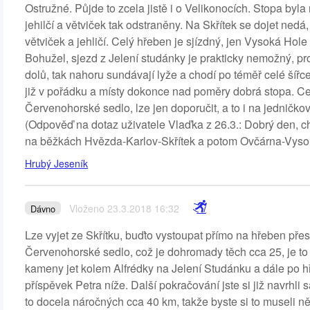
Ostružné. Půjde to zcela jistě i o Velikonocích. Stopa by
jehilčí a větviček tak odstraněny. Na Skřítek se dojet nedá
větviček a jehličí. Celý hřeben je sjízdný, jen Vysoká Hole
Bohužel, sjezd z Jelení studánky je prakticky nemožný, p
dolů, tak nahoru sundávají lyže a chodí po téměř celé šíř
již v pořádku a místy dokonce nad poměry dobrá stopa. C
Červenohorské sedlo, lze jen doporučit, a to i na jedničkov
(Odpověď na dotaz uživatele Vlaďka z 26.3.: Dobrý den, chtě
na běžkách Hvězda-Karlov-Skřítek a potom Ovčárna-Vysok
Hrubý Jeseník
Vloženo 23.3.2018 16:32
Dávno
Lze vyjet ze Skřítku, buďto vystoupat přímo na hřeben př
Červenohorské sedlo, což je dohromady těch cca 25, je to
kameny jet kolem Alfrédky na Jelení Studánku a dále po h
příspěvek Petra níže. Další pokračování jste si již navrhl
to docela náročných cca 40 km, takže byste si to museli ně