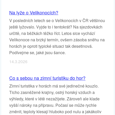
Na lyže o Velikonocích?
V posledních letech se o Velikonocích v ČR většinou
ještě lyžovalo. Vyjde to i tentokrát? Na sjezdovkách
určitě, na běžkách těžko říct. Letos sice vychází
Velikonoce na brzký termín, ovšem zásoba sněhu na
horách je oproti typické situaci tak desetinová.
Podívejme se, jaké jsou šance.
14.3.2026
Co s sebou na zimní turistiku do hor?
Zimní turistika v horách má své jedinečné kouzlo.
Ticho zasněžené krajiny, ostrý horský vzduch a
výhledy, které v létě nezažijete. Zároveň ale klade
vyšší nároky na přípravu. Počasí se může rychle
změnit, teploty klesají hluboko pod nulu a jakákoliv