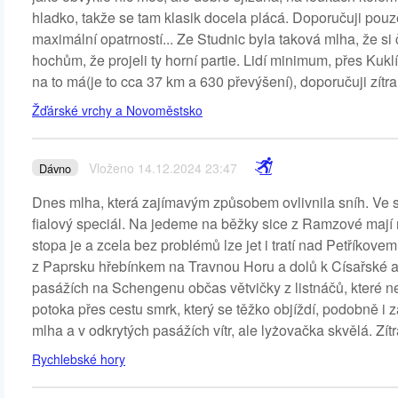
hladko, takže se tam klasik docela plácá. Doporučuji pouz
maximální opatrností... Ze Studnic byla taková mlha, že si 
hochům, že projeli ty horní partie. Lidí minimum, přes Ku
na to má(je to cca 37 km a 630 převýšení), doporučuji zítra
Žďárské vrchy a Novoměstsko
Vloženo 14.12.2024 23:47
Dávno
Dnes mlha, která zajímavým způsobem ovlivnila sníh. Ve s
fialový speciál. Na jedeme na běžky sice z Ramzové maj
stopa je a zcela bez problémů lze jet i tratí nad Petříkov
z Paprsku hřebínkem na Travnou Horu a dolů k Císařské
pasážích na Schengenu občas větvičky z listnáčů, které 
potoka přes cestu smrk, který se těžko objíždí, podobně 
mlha a v odkrytých pasážích vítr, ale lyżovačka skvělá. Zít
Rychlebské hory