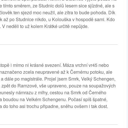
e tímto směrem, ze Studnic dolů lesem sice sjízdné, ale s
člověk ten sjezd moc neužil, ale zítra to bude pohoda. Dík
klík až po Studnice nikdo, u Kolouška v hospodě sami. Kdo
. V neděli to už kolem Krátké určitě nepůjde.
topě i mimo ni krásné svezení. Máza vrchní vr45 nebo
í naznačeno zcela neupravené až k Černému potoku, ale
em a dále po magistrále. Projel jsem Smrk, Velký Schengen,
 a zpět do Ramzové, vše upraveno, pouze na soupažových
neunesly námrazu z mlhy, cestou na Smrk od Černého
i za boudou na Velkém Schengenu. Počasí spíš špatné,
ra do toho asi trochu připadne, sněhu ovšem i tak dost.