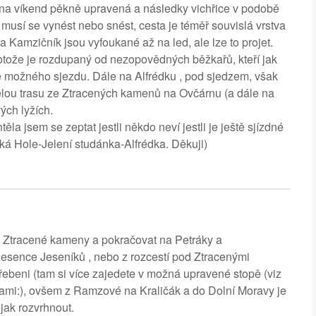
la na víkend pěkně upravená a následky vichřice v podobě
, musí se vynést nebo snést, cesta je téměř souvislá vrstva
 a Kamzičník jsou vyfoukané až na led, ale lze to projet.
rotože je rozdupaný od nezopovědných běžkařů, kteří jak
ce možného sjezdu. Dále na Alfrédku , pod sjedzem, však
elou trasu ze Ztracených kamenů na Ovčárnu (a dále na
ých lyžích.
la jsem se zeptat jestli někdo neví jestli je ještě sjízdné
á Hole-Jelení studánka-Alfrédka. Děkuji)
es Ztracené kameny a pokračovat na Petráky a
 esence Jeseníků , nebo z rozcestí pod Ztracenými
řebeni (tam si více zajedete v možná upravené stopě (viz
i sami:), ovšem z Ramzové na Kraličák a do Dolní Moravy je
jak rozvrhnout.