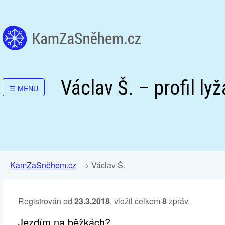
Václav Š. – profil lyž
☰
MENU
KamZaSněhem.cz
Václav Š.
Registrován od
23.3.2018
, vložil celkem
8
zpráv.
Jezdím na běžkách?