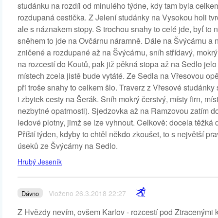
studánku na rozdíl od minulého týdne, kdy tam byla celk
rozdupaná cestička. Z Jelení studánky na Vysokou holi tvrd
ale s náznakem stopy. S trochou snahy to celé jde, byť to 
sněhem to jde na Ovčárnu náramně. Dále na Švýcárnu a na 
zničené a rozdupané až na Švýcárnu, sníh střídavý, mokrý, f
na rozcestí do Koutů, pak již pěkná stopa až na Sedlo jelo 
místech zcela jistě bude vytáté. Ze Sedla na Vřesovou opě
při troše snahy to celkem šlo. Traverz z Vřesové studánky 
i zbytek cesty na Šerák. Sníh mokrý čerstvý, místy firn, mís
nezbytné opatrnosti). Sjedzovka až na Ramzovou zatím dobř
ledové plotny, jimž se lze vyhnout. Celkově: docela těžká 
Příští týden, kdyby to chtěl někdo zkoušet, to s největší 
úseků ze Švýcárny na Sedlo.
Hrubý Jeseník
Vloženo 26.3.2018 22:27
Dávno
Z Hvězdy nevím, ovšem Karlov - rozcestí pod Ztracenými 