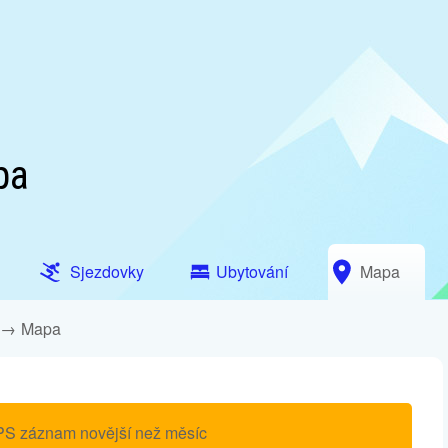
pa
Sjezdovky
Ubytování
Mapa
Mapa
PS záznam novější než měsíc