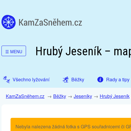
Hrubý Jeseník – ma
☰
MENU
Všechno lyžování
Běžky
Rady a tipy
KamZaSněhem.cz
Běžky
Jeseníky
Hrubý Jeseník
Nebyla nalezena žádná fotka s GPS souřadnicemi či G