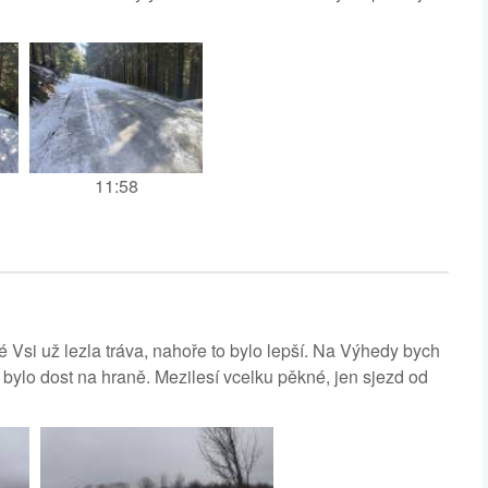
11:58
é Vsi už lezla tráva, nahoře to bylo lepší. Na Výhedy bych
o bylo dost na hraně. Mezilesí vcelku pěkné, jen sjezd od