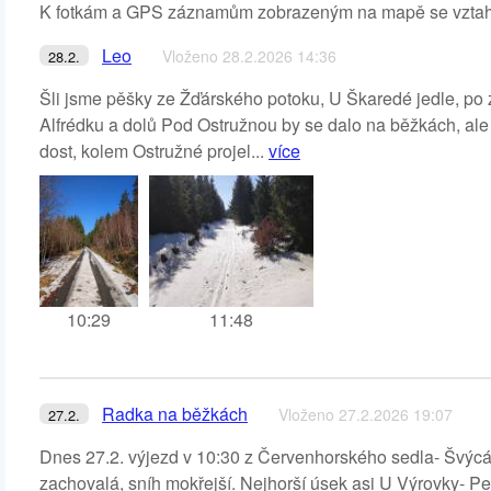
K fotkám a GPS záznamům zobrazeným na mapě se vztahují 
Leo
Vloženo 28.2.2026 14:36
28.2.
Šli jsme pěšky ze Žďárského potoku, U Škaredé jedle, po 
Alfrédku a dolů Pod Ostružnou by se dalo na běžkách, al
dost, kolem Ostružné projel...
více
10:29
11:48
Radka na běžkách
Vloženo 27.2.2026 19:07
27.2.
Dnes 27.2. výjezd v 10:30 z Červenhorského sedla- Švýcá
zachovalá, sníh mokřejší. Nejhorší úsek asi U Výrovky- Pe