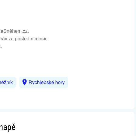
mZaSněhem.cz.
zpráv za poslední měsíc,
.
něžník
Rychlebské hory
 mapě