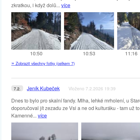
zkratkou, i když dolů...
více
10:50
10:53
11:16
»
Zobrazit všechny fotky (celkem 7)
Jeník Kubeček
Vloženo 7.2.2026 19:39
7.2.
Dnes to bylo pro skalní fandy. Mlha, lehké mrholení, u Star
doporučoval jít zezadu ze Vsi a ne od kulturáku - tam už t
Kamenné...
více