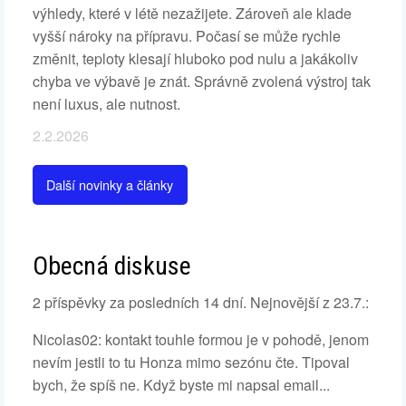
výhledy, které v létě nezažijete. Zároveň ale klade
vyšší nároky na přípravu. Počasí se může rychle
změnit, teploty klesají hluboko pod nulu a jakákoliv
chyba ve výbavě je znát. Správně zvolená výstroj tak
není luxus, ale nutnost.
2.2.2026
Další novinky a články
Obecná diskuse
2 příspěvky za posledních 14 dní. Nejnovější z 23.7.:
Nicolas02: kontakt touhle formou je v pohodě, jenom
nevím jestli to tu Honza mimo sezónu čte. Tipoval
bych, že spíš ne. Když byste mi napsal email...