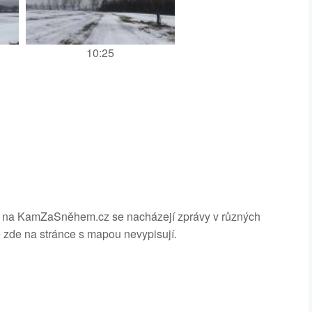
10:25
ík - na KamZaSněhem.cz se nacházejí zprávy v různých
 zde na stránce s mapou nevypisují.