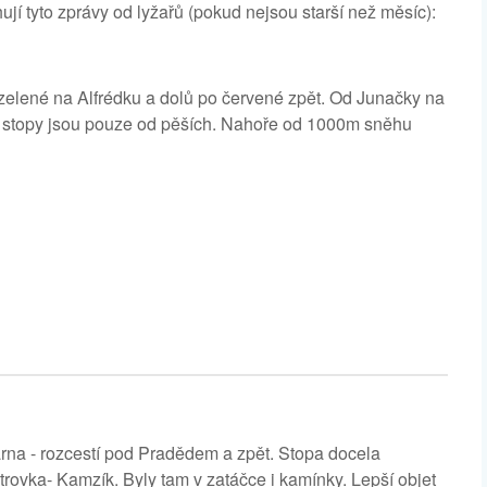
tyto zprávy od lyžařů (pokud nejsou starší než měsíc):
zelené na Alfrédku a dolů po červené zpět. Od Junačky na
e stopy jsou pouze od pěších. Nahoře od 1000m sněhu
rna - rozcestí pod Pradědem a zpět. Stopa docela
trovka- Kamzík. Byly tam v zatáčce i kamínky. Lepší objet