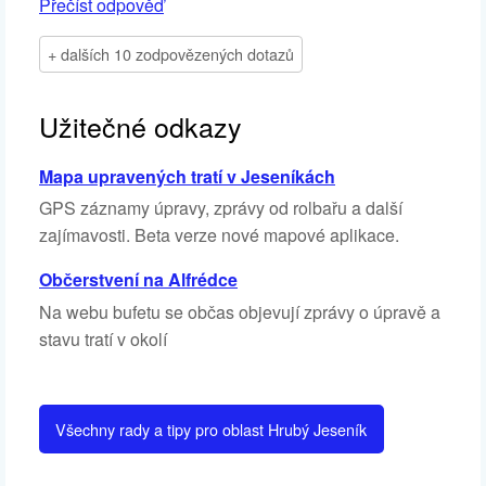
Přečíst odpověď
+ dalších 10 zodpovězených dotazů
Užitečné odkazy
Mapa upravených tratí v Jeseníkách
GPS záznamy úpravy, zprávy od rolbařu a další
zajímavosti. Beta verze nové mapové aplikace.
Občerstvení na Alfrédce
Na webu bufetu se občas objevují zprávy o úpravě a
stavu tratí v okolí
Všechny rady a tipy pro oblast Hrubý Jeseník