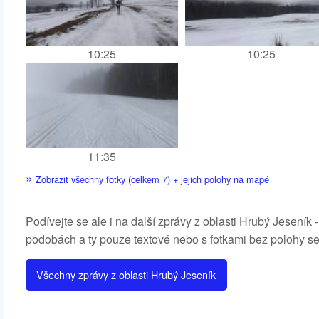
10:25
10:25
11:35
»
Zobrazit všechny fotky (celkem 7) + jejich polohy na mapě
Podívejte se ale i na další zprávy z oblasti Hrubý Jesen
podobách a ty pouze textové nebo s fotkami bez polohy se
Všechny zprávy z oblasti Hrubý Jeseník