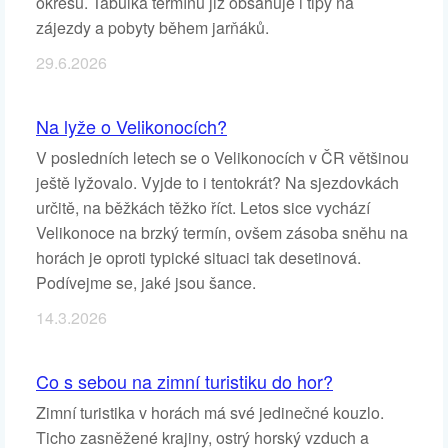
okresů. Tabulka termínů již obsahuje i tipy na
zájezdy a pobyty během jarňáků.
29.6.2026
Na lyže o Velikonocích?
V posledních letech se o Velikonocích v ČR většinou
ještě lyžovalo. Vyjde to i tentokrát? Na sjezdovkách
určitě, na běžkách těžko říct. Letos sice vychází
Velikonoce na brzký termín, ovšem zásoba sněhu na
horách je oproti typické situaci tak desetinová.
Podívejme se, jaké jsou šance.
14.3.2026
Co s sebou na zimní turistiku do hor?
Zimní turistika v horách má své jedinečné kouzlo.
Ticho zasněžené krajiny, ostrý horský vzduch a