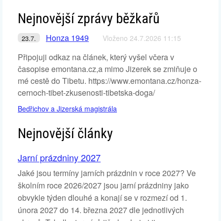
Nejnovější zprávy běžkařů
Honza 1949
Vloženo 24.7.2026 11:15
23.7.
Připojuji odkaz na článek, který vyšel včera v
časopise emontana.cz,a mimo Jizerek se zmiňuje o
mé cestě do Tibetu. https://www.emontana.cz/honza-
cernoch-tibet-zkusenosti-tibetska-doga/
Bedřichov a Jizerská magistrála
Nejnovější články
Jarní prázdniny 2027
Jaké jsou termíny jarních prázdnin v roce 2027? Ve
školním roce 2026/2027 jsou jarní prázdniny jako
obvykle týden dlouhé a konají se v rozmezí od 1.
února 2027 do 14. března 2027 dle jednotlivých