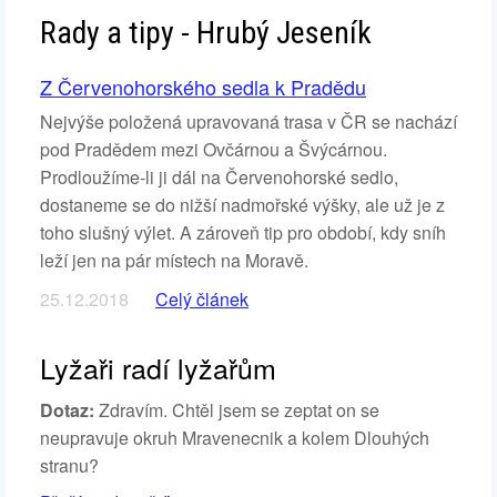
Rady a tipy - Hrubý Jeseník
Z Červenohorského sedla k Pradědu
Nejvýše položená upravovaná trasa v ČR se nachází
pod Pradědem mezi Ovčárnou a Švýcárnou.
Prodloužíme-li ji dál na Červenohorské sedlo,
dostaneme se do nižší nadmořské výšky, ale už je z
toho slušný výlet. A zároveň tip pro období, kdy sníh
leží jen na pár místech na Moravě.
25.12.2018
Celý článek
Lyžaři radí lyžařům
Dotaz:
Zdravím. Chtěl jsem se zeptat on se
neupravuje okruh Mravenecnik a kolem Dlouhých
stranu?