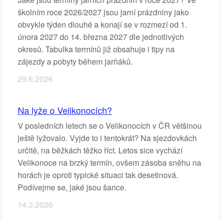
školním roce 2026/2027 jsou jarní prázdniny jako
obvykle týden dlouhé a konají se v rozmezí od 1.
února 2027 do 14. března 2027 dle jednotlivých
okresů. Tabulka termínů již obsahuje i tipy na
zájezdy a pobyty během jarňáků.
29.6.2026
Na lyže o Velikonocích?
V posledních letech se o Velikonocích v ČR většinou
ještě lyžovalo. Vyjde to i tentokrát? Na sjezdovkách
určitě, na běžkách těžko říct. Letos sice vychází
Velikonoce na brzký termín, ovšem zásoba sněhu na
horách je oproti typické situaci tak desetinová.
Podívejme se, jaké jsou šance.
14.3.2026