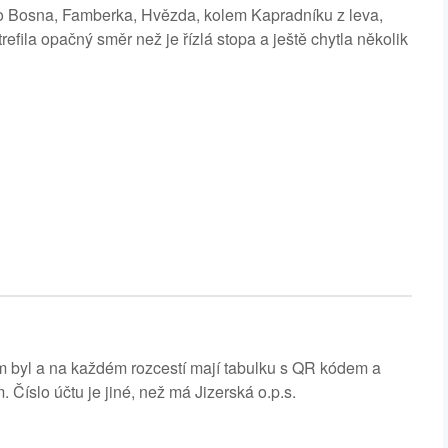
čko Bosna, Famberka, Hvězda, kolem Kapradníku z leva,
efila opačný směr než je řízlá stopa a ještě chytla několik
m byl a na každém rozcestí mají tabulku s QR kódem a
. Číslo účtu je jiné, než má Jizerská o.p.s.