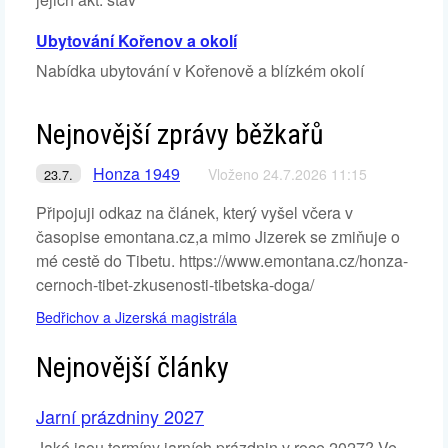
Ubytování Kořenov a okolí
Nabídka ubytování v Kořenově a blízkém okolí
Nejnovější zprávy běžkařů
Honza 1949
Vloženo 24.7.2026 11:15
23.7.
Připojuji odkaz na článek, který vyšel včera v
časopise emontana.cz,a mimo Jizerek se zmiňuje o
mé cestě do Tibetu. https://www.emontana.cz/honza-
cernoch-tibet-zkusenosti-tibetska-doga/
Bedřichov a Jizerská magistrála
Nejnovější články
Jarní prázdniny 2027
Jaké jsou termíny jarních prázdnin v roce 2027? Ve