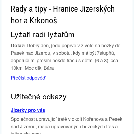
Rady a tipy - Hranice Jizerských
hor a Krkonoš
Lyžaři radí lyžařům
Dotaz:
Dobrý den, jedu poprvé v životě na běžky do
Pasek nad Jizerou, v sobotu, kdy má být 7stupňů,
doporučí mi prosím někdo trasu s dětmi (6 a 8), cca
10km. Moc dík, Bára
Přečíst odpověď
Užitečné odkazy
Jizerky pro vás
Společnost upravující tratě v okolí Kořenova a Pesek
nad Jizerou, mapa upravovaných běžeckých tras a
jejich akt. stav