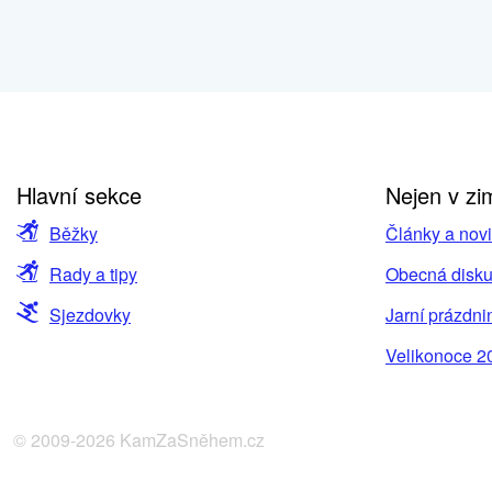
Hlavní sekce
Nejen v zi
Běžky
Články a nov
Rady a tipy
Obecná disku
Sjezdovky
Jarní prázdni
Velikonoce 2
© 2009-2026 KamZaSněhem.cz