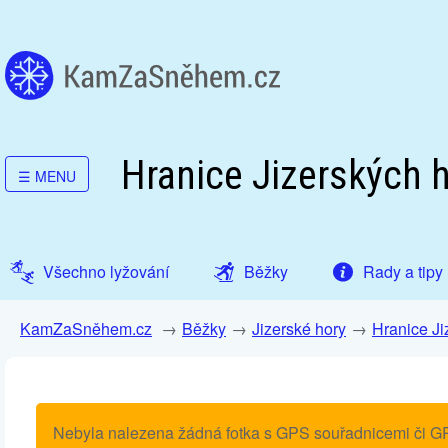
Hranice Jizerských 
☰
MENU
Všechno lyžování
Běžky
Rady a tipy
KamZaSněhem.cz
Běžky
Jizerské hory
Hranice Ji
Nebyla nalezena žádná fotka s GPS souřadnicemi či G