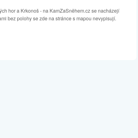
erských hor a Krkonoš - na KamZaSněhem.cz se nacházejí
ami bez polohy se zde na stránce s mapou nevypisují.