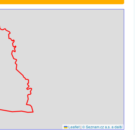
Leaflet
|
© Seznam.cz a.s. a další