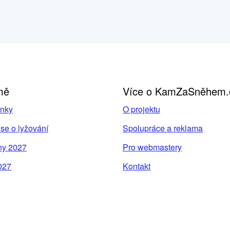
mě
Více o KamZaSněhem.
inky
O projektu
se o lyžování
Spolupráce a reklama
ny 2027
Pro webmastery
027
Kontakt