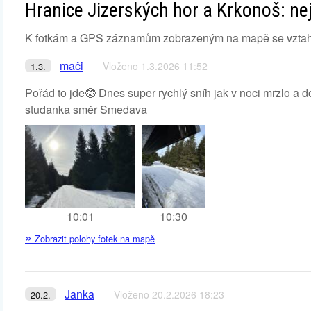
Hranice Jizerských hor a Krkonoš: ne
K fotkám a GPS záznamům zobrazeným na mapě se vztahují 
mači
Vloženo 1.3.2026 11:52
1.3.
Pořád to jde🤓 Dnes super rychlý sníh jak v noci mrzlo a d
studanka směr Smedava
10:01
10:30
»
Zobrazit polohy fotek na mapě
Janka
Vloženo 20.2.2026 18:23
20.2.