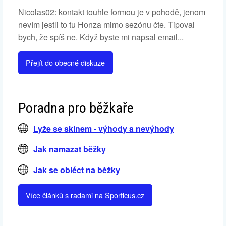
Nicolas02: kontakt touhle formou je v pohodě, jenom
nevím jestli to tu Honza mimo sezónu čte. Tipoval
bych, že spíš ne. Když byste mi napsal email...
Přejít do obecné diskuze
Poradna pro běžkaře
Lyže se skinem - výhody a nevýhody
Jak namazat běžky
Jak se obléct na běžky
Více článků s radami na Sporticus.cz