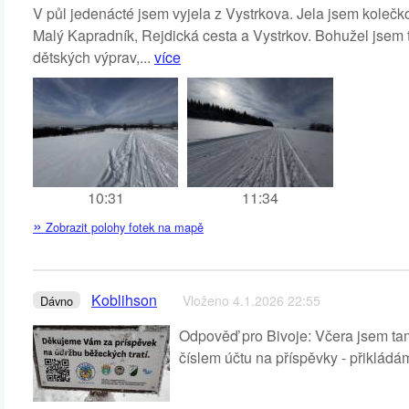
V půl jedenácté jsem vyjela z Vystrkova. Jela jsem kole
Malý Kapradník, Rejdická cesta a Vystrkov. Bohužel jsem tr
dětských výprav,...
více
10:31
11:34
»
Zobrazit polohy fotek na mapě
Koblihson
Vloženo 4.1.2026 22:55
Dávno
Odpověď pro Bivoje: Včera jsem ta
číslem účtu na příspěvky - přikládám