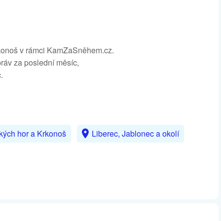
Krkonoš v rámci KamZaSněhem.cz.
zpráv za poslední měsíc,
.
ských hor a Krkonoš
Liberec, Jablonec a okolí