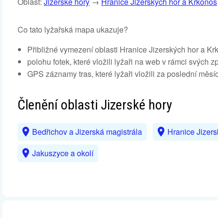
Oblast:
Jizerské hory
→
Hranice Jizerských hor a Krkonoš
Co tato lyžařská mapa ukazuje?
Přibližné vymezení oblasti Hranice Jizerských hor a 
polohu fotek, které vložili lyžaři na web v rámci svých 
GPS záznamy tras, které lyžaři vložili za poslední měsíc
Členění oblasti Jizerské hory
Bedřichov a Jizerská magistrála
Hranice Jizer
Jakuszyce a okolí