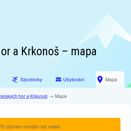
hor a Krkonoš – mapa
Sjezdovky
Ubytování
Mapa
zerských hor a Krkonoš
Mapa
PS záznam novější než měsíc