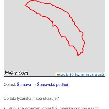
Leaflet
|
© Seznam.cz a.s. a další
Oblast:
Šumava
→
Šumavské podhůří
Co tato lyžařská mapa ukazuje?
Přibližné vymezení oblasti Šumavské podhůří v rámci