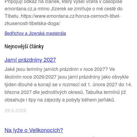
Připojuji odkaz na článek, který vyšel včera v časopise
emontana.cz,a mimo Jizerek se zmiňuje o mé cestě do
Tibetu. https://www.emontana.cz/honza-cernoch-tibet-
zkusenosti-tibetska-doga/
Bedřichov a Jizerská magistrála
Nejnovější články
Jarní prázdniny 2027
Jaké jsou termíny jarních prázdnin v roce 2027? Ve
školním roce 2026/2027 jsou jarní prázdniny jako obvykle
týden dlouhé a konají se v rozmezí od 1. února 2027 do 14.
března 2027 dle jednotlivých okresů. Tabulka termínů již
obsahuje i tipy na zájezdy a pobyty během jarňáků.
29.6.2026
Na lyže o Velikonocích?