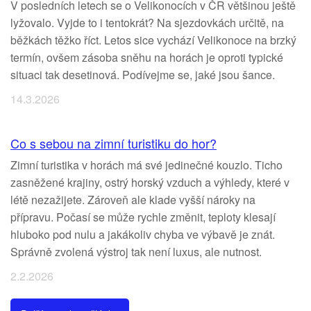
V posledních letech se o Velikonocích v ČR většinou ještě
lyžovalo. Vyjde to i tentokrát? Na sjezdovkách určitě, na
běžkách těžko říct. Letos sice vychází Velikonoce na brzký
termín, ovšem zásoba sněhu na horách je oproti typické
situaci tak desetinová. Podívejme se, jaké jsou šance.
14.3.2026
Co s sebou na zimní turistiku do hor?
Zimní turistika v horách má své jedinečné kouzlo. Ticho
zasněžené krajiny, ostrý horský vzduch a výhledy, které v
létě nezažijete. Zároveň ale klade vyšší nároky na
přípravu. Počasí se může rychle změnit, teploty klesají
hluboko pod nulu a jakákoliv chyba ve výbavě je znát.
Správně zvolená výstroj tak není luxus, ale nutnost.
2.2.2026