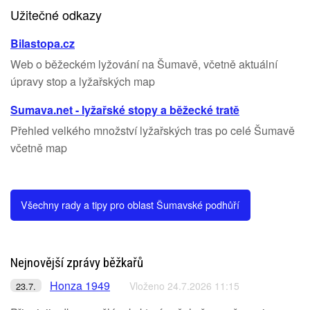
Užitečné odkazy
Bilastopa.cz
Web o běžeckém lyžování na Šumavě, včetně aktuální
úpravy stop a lyžařských map
Sumava.net - lyžařské stopy a běžecké tratě
Přehled velkého množství lyžařských tras po celé Šumavě
včetně map
Všechny rady a tipy pro oblast Šumavské podhůří
Nejnovější zprávy běžkařů
Honza 1949
Vloženo 24.7.2026 11:15
23.7.