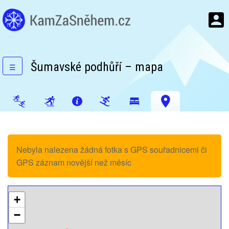
Šumavské podhůří – mapa
☰
Nebyla nalezena žádná fotka s GPS souřadnicemi či
GPS záznam novější než měsíc
+
−