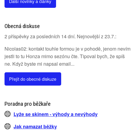
Další novinky a články
Obecná diskuse
2 příspěvky za posledních 14 dní. Nejnovější z 23.7.:
Nicolas02: kontakt touhle formou je v pohodě, jenom nevím
jestli to tu Honza mimo sezónu čte. Tipoval bych, že spíš
ne. Když byste mi napsal email...
Přejít do obecné diskuze
Poradna pro běžkaře
Lyže se skinem - výhody a nevýhody
Jak namazat běžky