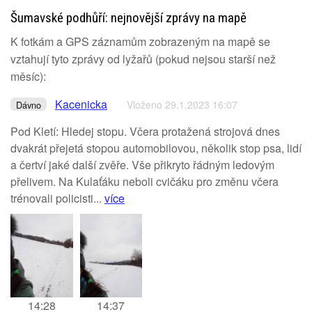
Šumavské podhůří: nejnovější zprávy na mapě
K fotkám a GPS záznamům zobrazeným na mapě se
vztahují tyto zprávy od lyžařů (pokud nejsou starší než
měsíc):
Kacenicka
Vloženo 29.1.2023 16:07
Dávno
Pod Kletí: Hledej stopu. Včera protažená strojová dnes
dvakrát přejetá stopou automobilovou, několik stop psa, lidí
a čertví jaké další zvěře. Vše přikryto řádným ledovým
přelivem. Na Kulaťáku neboli cvičáku pro změnu včera
trénovali policisti...
více
14:28
14:37