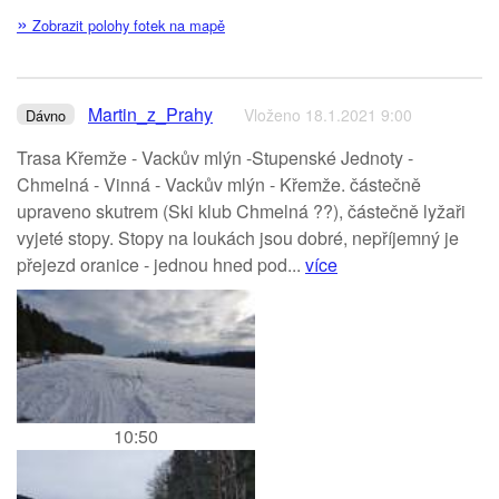
»
Zobrazit polohy fotek na mapě
Martin_z_Prahy
Vloženo 18.1.2021 9:00
Dávno
Trasa Křemže - Vackův mlýn -Stupenské Jednoty -
Chmelná - Vinná - Vackův mlýn - Křemže. částečně
upraveno skutrem (Ski klub Chmelná ??), částečně lyžaři
vyjeté stopy. Stopy na loukách jsou dobré, nepříjemný je
přejezd oranice - jednou hned pod...
více
10:50