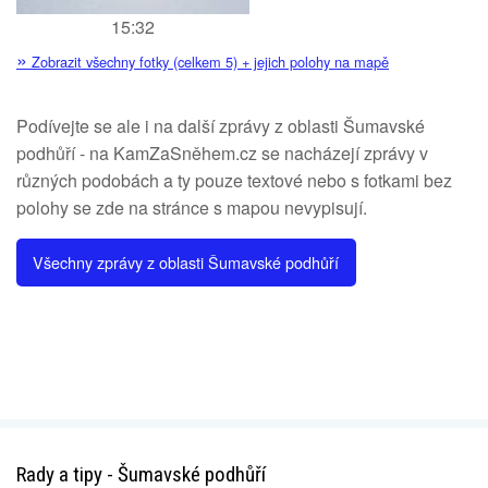
15:32
»
Zobrazit všechny fotky (celkem 5) + jejich polohy na mapě
Podívejte se ale i na další zprávy z oblasti Šumavské
podhůří - na KamZaSněhem.cz se nacházejí zprávy v
různých podobách a ty pouze textové nebo s fotkami bez
polohy se zde na stránce s mapou nevypisují.
Všechny zprávy z oblasti Šumavské podhůří
Rady a tipy - Šumavské podhůří