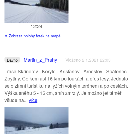
12:24
»
Zobrazit polohy fotek na mapě
Martin_z_Prahy
Vloženo 2.1.2021 22:03
Dávno
Trasa Skříněřov - Koryto - Kříšťanov - Arnoštov - Spálenec -
Zbytiny. Celkem asi 16 km po loukách a přes lesy. Jednalo
se o zimní turistiku na lyžích volným terénem a po cestách.
Výška sněhu 5 - 15 cm, sníh zmrzlý. Je možno jet téměř
všude na...
více