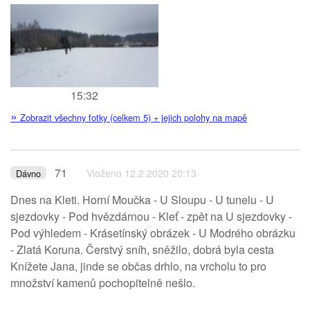
15:32
»
Zobrazit všechny fotky (celkem 5) + jejich polohy na mapě
71
Vloženo 12.2.2020 20:13
Dávno
Dnes na Kleti. Horní Moučka - U Sloupu - U tunelu - U
sjezdovky - Pod hvězdárnou - Kleť - zpět na U sjezdovky -
Pod výhledem - Krásetínský obrázek - U Modrého obrázku
- Zlatá Koruna. Čerstvý sníh, sněžilo, dobrá byla cesta
Knížete Jana, jinde se občas drhlo, na vrcholu to pro
množství kamenů pochopitelně nešlo.