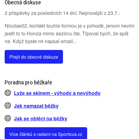
Obecná diskuse
2 příspěvky za posledních 14 dní. Nejnovější z 23.7.:
Nicolas02: kontakt touhle formou je v pohodě, jenom nevím
jestli to tu Honza mimo sezónu čte. Tipoval bych, že spíš
ne. Když byste mi napsal email...
Přejít do obecné diskuze
Poradna pro běžkaře
Lyže se skinem - výhody a nevýhody
Jak namazat běžky
Jak se obléct na běžky
Více článků s radami na Sporticus.cz