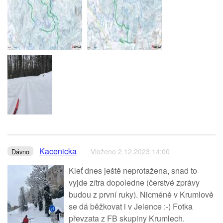
Kacenicka
Vloženo 2.12.2023 14:00
Dávno
Kleť dnes ještě neprotažena, snad to
vyjde zítra dopoledne (čerstvé zprávy
budou z první ruky). Nicméně v Krumlově
se dá běžkovat i v Jelence :-) Fotka
převzata z FB skupiny Krumlech.