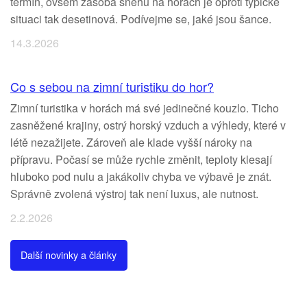
termín, ovšem zásoba sněhu na horách je oproti typické
situaci tak desetinová. Podívejme se, jaké jsou šance.
14.3.2026
Co s sebou na zimní turistiku do hor?
Zimní turistika v horách má své jedinečné kouzlo. Ticho
zasněžené krajiny, ostrý horský vzduch a výhledy, které v
létě nezažijete. Zároveň ale klade vyšší nároky na
přípravu. Počasí se může rychle změnit, teploty klesají
hluboko pod nulu a jakákoliv chyba ve výbavě je znát.
Správně zvolená výstroj tak není luxus, ale nutnost.
2.2.2026
Další novinky a články