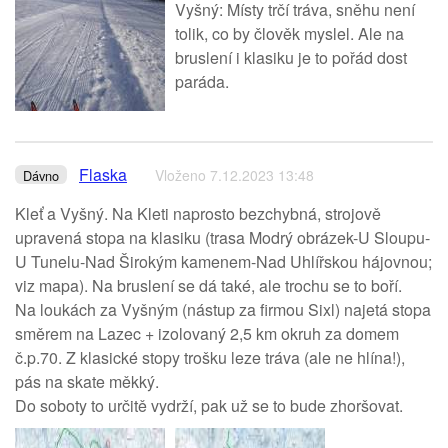
Vyšný: Místy trčí tráva, sněhu není
tolik, co by člověk myslel. Ale na
bruslení i klasiku je to pořád dost
paráda.
Flaska
Vloženo 7.12.2023 13:48
Dávno
Kleť a Vyšný. Na Kleti naprosto bezchybná, strojově
upravená stopa na klasiku (trasa Modrý obrázek-U Sloupu-
U Tunelu-Nad Širokým kamenem-Nad Uhlířskou hájovnou;
viz mapa). Na bruslení se dá také, ale trochu se to boří.
Na loukách za Vyšným (nástup za firmou Sixl) najetá stopa
směrem na Lazec + izolovaný 2,5 km okruh za domem
č.p.70. Z klasické stopy trošku leze tráva (ale ne hlína!),
pás na skate měkký.
Do soboty to určitě vydrží, pak už se to bude zhoršovat.