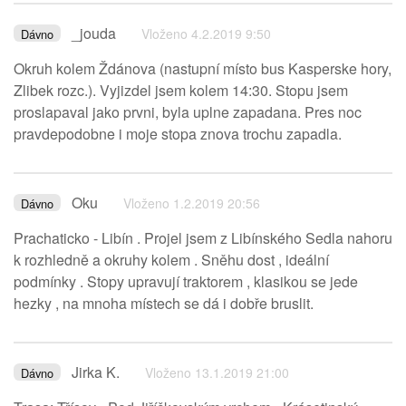
_jouda
Vloženo 4.2.2019 9:50
Dávno
Okruh kolem Ždánova (nastupní místo bus Kasperske hory,
Zlibek rozc.). Vyjizdel jsem kolem 14:30. Stopu jsem
proslapaval jako prvni, byla uplne zapadana. Pres noc
pravdepodobne i moje stopa znova trochu zapadla.
Oku
Vloženo 1.2.2019 20:56
Dávno
Prachaticko - Libín . Projel jsem z Libínského Sedla nahoru
k rozhledně a okruhy kolem . Sněhu dost , ideální
podmínky . Stopy upravují traktorem , klasikou se jede
hezky , na mnoha místech se dá i dobře bruslit.
Jirka K.
Vloženo 13.1.2019 21:00
Dávno