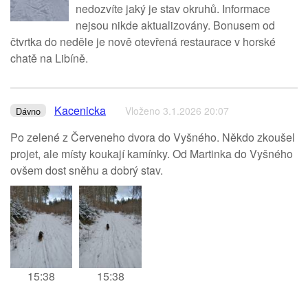
nedozvíte jaký je stav okruhů. Informace
nejsou nikde aktualizovány. Bonusem od
čtvrtka do neděle je nově otevřená restaurace v horské
chatě na Libíně.
Kacenicka
Vloženo 3.1.2026 20:07
Dávno
Po zelené z Červeneho dvora do Vyšného. Někdo zkoušel
projet, ale místy koukají kamínky. Od Martinka do Vyšného
ovšem dost sněhu a dobrý stav.
15:38
15:38