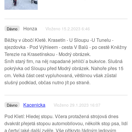
Honza
Vloženo 15.2.2023 6:46
Dávno
Běžky v úbočí Kletě. Krasetín - U Sloupu -U Tunelu -
sjezdovka - Pod Výhleem - cesta V Balů - po cestě Kněžny
Terezie na Krasetínskou - Modrý obrázek.
Sníh starý firn, na něj napadané jehličí a bukvice. Slušná
pokrývka od Sloupu před Modrý obrázek. Nahoře přes 15
cm. Velká část cest vypluhovaná, většinou však zůstal
slušný podklad, občas nutno jít po straně.
Kacenicka
Vloženo 29.1.2023 16:07
Dávno
Pod Kletí: Hledej stopu. Včera protažená strojová dnes
dvakrát přejetá stopou automobilovou, několik stop psa, lidí
a čertví jaké další zvěře. Vše přikryto řádným ledovým