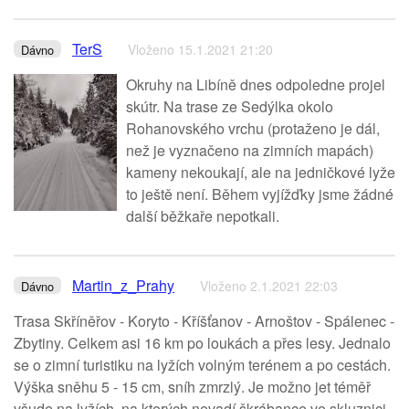
TerS
Vloženo 15.1.2021 21:20
Dávno
Okruhy na Libíně dnes odpoledne projel
skútr. Na trase ze Sedýlka okolo
Rohanovského vrchu (protaženo je dál,
než je vyznačeno na zimních mapách)
kameny nekoukají, ale na jedničkové lyže
to ještě není. Během vyjížďky jsme žádné
další běžkaře nepotkali.
Martin_z_Prahy
Vloženo 2.1.2021 22:03
Dávno
Trasa Skříněřov - Koryto - Kříšťanov - Arnoštov - Spálenec -
Zbytiny. Celkem asi 16 km po loukách a přes lesy. Jednalo
se o zimní turistiku na lyžích volným terénem a po cestách.
Výška sněhu 5 - 15 cm, sníh zmrzlý. Je možno jet téměř
všude na lyžích, na kterých nevadí škrábance ve skluznici.