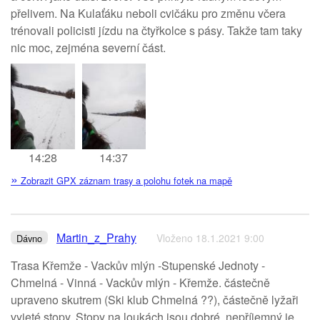
přelivem. Na Kulaťáku neboli cvičáku pro změnu včera
trénovali policisti jízdu na čtyřkolce s pásy. Takže tam taky
nic moc, zejména severní část.
14:28
14:37
»
Zobrazit GPX záznam trasy a polohu fotek na mapě
Martin_z_Prahy
Vloženo 18.1.2021 9:00
Dávno
Trasa Křemže - Vackův mlýn -Stupenské Jednoty -
Chmelná - Vinná - Vackův mlýn - Křemže. částečně
upraveno skutrem (Ski klub Chmelná ??), částečně lyžaři
vyjeté stopy. Stopy na loukách jsou dobré, nepříjemný je