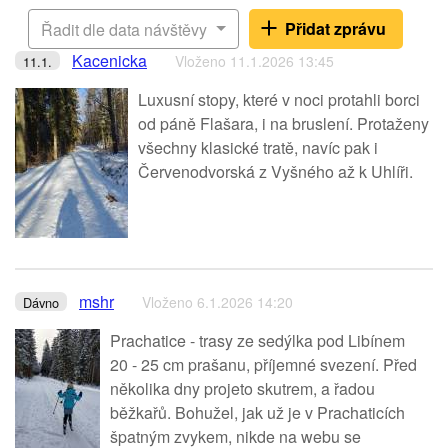
Přidat zprávu
Řadit dle data návštěvy
Kacenicka
Vloženo 11.1.2026 13:45
11.1.
Luxusní stopy, které v noci protahli borci
od páně Flašara, i na bruslení. Protaženy
všechny klasické tratě, navíc pak i
Červenodvorská z Vyšného až k Uhlíři.
mshr
Vloženo 6.1.2026 14:20
Dávno
Prachatice - trasy ze sedýlka pod Libínem
20 - 25 cm prašanu, příjemné svezení. Před
několika dny projeto skutrem, a řadou
běžkařů. Bohužel, jak už je v Prachaticích
špatným zvykem, nikde na webu se