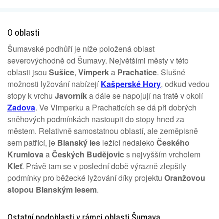
O oblasti
Šumavské podhůří je níže položená oblast
severovýchodně od Šumavy. Největšími městy v této
oblasti jsou
Sušice
,
Vimperk
a
Prachatice
. Slušné
možnosti lyžování nabízejí
Kašperské Hory
, odkud vedou
stopy k vrchu
Javorník
a dále se napojují na tratě v okolí
Zadova
. Ve Vimperku a Prachaticích se dá při dobrých
sněhových podmínkách nastoupit do stopy hned za
městem. Relativně samostatnou oblastí, ale zeměpisně
sem patřící, je
Blanský les
ležící nedaleko
Českého
Krumlova
a
Českých Budějovic
s nejvyšším vrcholem
Kleť
. Právě tam se v poslední době výrazně zlepšily
podmínky pro běžecké lyžování díky projektu
Oranžovou
stopou Blanským lesem
.
Ostatní podoblasti v rámci oblasti Šumava