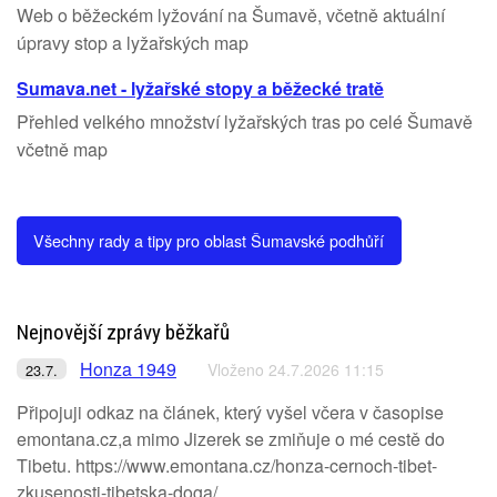
Web o běžeckém lyžování na Šumavě, včetně aktuální
úpravy stop a lyžařských map
Sumava.net - lyžařské stopy a běžecké tratě
Přehled velkého množství lyžařských tras po celé Šumavě
včetně map
Všechny rady a tipy pro oblast Šumavské podhůří
Nejnovější zprávy běžkařů
Honza 1949
Vloženo 24.7.2026 11:15
23.7.
Připojuji odkaz na článek, který vyšel včera v časopise
emontana.cz,a mimo Jizerek se zmiňuje o mé cestě do
Tibetu. https://www.emontana.cz/honza-cernoch-tibet-
zkusenosti-tibetska-doga/