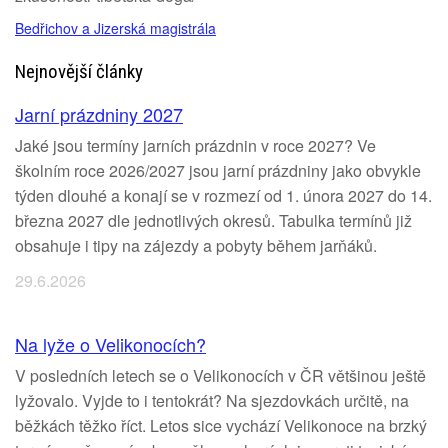
Bedřichov a Jizerská magistrála
Nejnovější články
Jarní prázdniny 2027
Jaké jsou termíny jarních prázdnin v roce 2027? Ve
školním roce 2026/2027 jsou jarní prázdniny jako obvykle
týden dlouhé a konají se v rozmezí od 1. února 2027 do 14.
března 2027 dle jednotlivých okresů. Tabulka termínů již
obsahuje i tipy na zájezdy a pobyty během jarňáků.
29.6.2026
Na lyže o Velikonocích?
V posledních letech se o Velikonocích v ČR většinou ještě
lyžovalo. Vyjde to i tentokrát? Na sjezdovkách určitě, na
běžkách těžko říct. Letos sice vychází Velikonoce na brzký