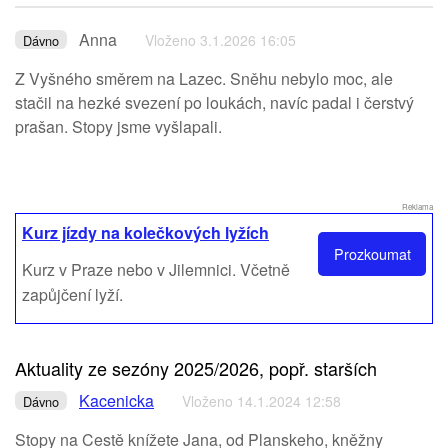
Anna
Vloženo 3.1.2026 16:05
Dávno
Z Vyšného směrem na Lazec. Sněhu nebylo moc, ale
stačil na hezké svezení po loukách, navíc padal i čerstvý
prašan. Stopy jsme vyšlapali.
Reklama
Kurz jízdy na kolečkových lyžích
Prozkoumat
Kurz v Praze nebo v Jilemnici. Včetně
zapůjčení lyží.
Aktuality ze sezóny 2025/2026, popř. starších
Kacenicka
Vloženo 14.1.2024 12:58
Dávno
Stopy na Cestě knížete Jana, od Planskeho, kněžny