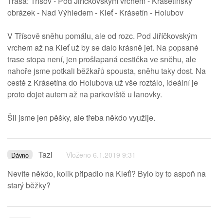
Trasa: Třísov - Pod Jiříčkovským vrchem - Krásetinský
obrázek - Nad Výhledem - Kleť - Krásetín - Holubov
V Třísově sněhu pomálu, ale od rozc. Pod Jiříčkovským
vrchem až na Kleť už by se dalo krásně jet. Na popsané
trase stopa není, jen prošlapaná cestička ve sněhu, ale
nahoře jsme potkali běžkařů spousta, sněhu taky dost. Na
cestě z Krásetína do Holubova už vše roztálo, ideální je
proto dojet autem až na parkoviště u lanovky.
Šli jsme jen pěšky, ale třeba někdo využije.
Tazi
Vloženo 6.1.2019 9:31
Dávno
Nevíte někdo, kolik připadlo na Kleťi? Bylo by to aspoň na
starý běžky?