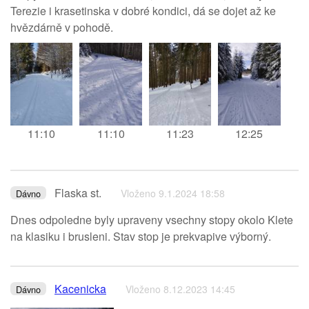
Terezie i krasetinska v dobré kondici, dá se dojet až ke
hvězdárně v pohodě.
11:10
11:10
11:23
12:25
Flaska st.
Vloženo 9.1.2024 18:58
Dávno
Dnes odpoledne byly upraveny vsechny stopy okolo Klete
na klasiku i brusleni. Stav stop je prekvapive výborný.
Kacenicka
Vloženo 8.12.2023 14:45
Dávno