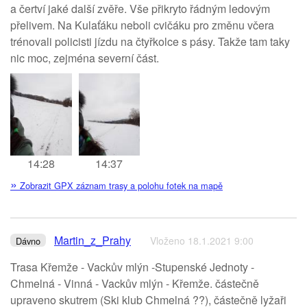
a čertví jaké další zvěře. Vše přikryto řádným ledovým
přelivem. Na Kulaťáku neboli cvičáku pro změnu včera
trénovali policisti jízdu na čtyřkolce s pásy. Takže tam taky
nic moc, zejména severní část.
14:28
14:37
»
Zobrazit GPX záznam trasy a polohu fotek na mapě
Martin_z_Prahy
Vloženo 18.1.2021 9:00
Dávno
Trasa Křemže - Vackův mlýn -Stupenské Jednoty -
Chmelná - Vinná - Vackův mlýn - Křemže. částečně
upraveno skutrem (Ski klub Chmelná ??), částečně lyžaři