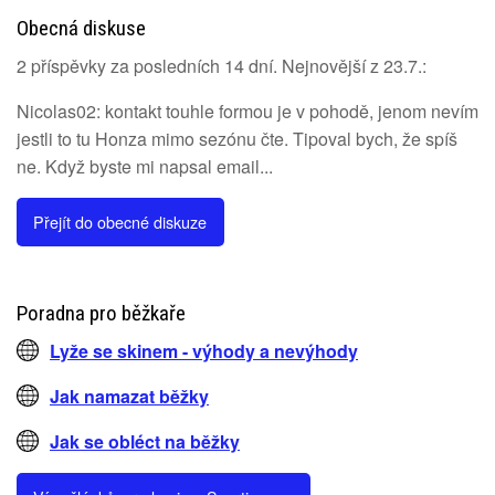
Obecná diskuse
2 příspěvky za posledních 14 dní. Nejnovější z 23.7.:
Nicolas02: kontakt touhle formou je v pohodě, jenom nevím
jestli to tu Honza mimo sezónu čte. Tipoval bych, že spíš
ne. Když byste mi napsal email...
Přejít do obecné diskuze
Poradna pro běžkaře
Lyže se skinem - výhody a nevýhody
Jak namazat běžky
Jak se obléct na běžky