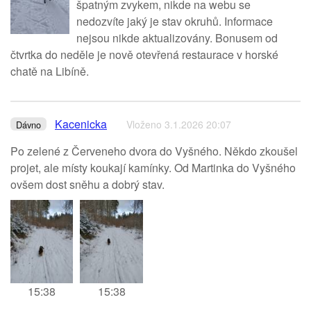
špatným zvykem, nikde na webu se
nedozvíte jaký je stav okruhů. Informace
nejsou nikde aktualizovány. Bonusem od
čtvrtka do neděle je nově otevřená restaurace v horské
chatě na Libíně.
Kacenicka
Vloženo 3.1.2026 20:07
Dávno
Po zelené z Červeneho dvora do Vyšného. Někdo zkoušel
projet, ale místy koukají kamínky. Od Martinka do Vyšného
ovšem dost sněhu a dobrý stav.
15:38
15:38