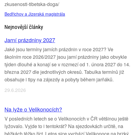
zkusenosti-tibetska-doga/
Bedřichov a Jizerská magistrála
Nejnovější články
Jarní prázdniny 2027
Jaké jsou termíny jarních prázdnin v roce 2027? Ve
školním roce 2026/2027 jsou jarní prázdniny jako obvykle
týden dlouhé a konají se v rozmezí od 1. února 2027 do 14.
března 2027 dle jednotlivých okresů. Tabulka termínů již
obsahuje i tipy na zájezdy a pobyty během jarňáků.
29.6.2026
Na lyže o Velikonocích?
V posledních letech se o Velikonocích v ČR většinou ještě
lyžovalo. Vyjde to i tentokrát? Na sjezdovkách určitě, na
běžkách těžko říct. Letos sice vychází Velikonoce na brzký