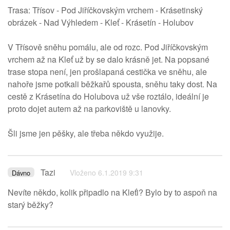
Trasa: Třísov - Pod Jiříčkovským vrchem - Krásetinský
obrázek - Nad Výhledem - Kleť - Krásetín - Holubov
V Třísově sněhu pomálu, ale od rozc. Pod Jiříčkovským
vrchem až na Kleť už by se dalo krásně jet. Na popsané
trase stopa není, jen prošlapaná cestička ve sněhu, ale
nahoře jsme potkali běžkařů spousta, sněhu taky dost. Na
cestě z Krásetína do Holubova už vše roztálo, ideální je
proto dojet autem až na parkoviště u lanovky.
Šli jsme jen pěšky, ale třeba někdo využije.
Tazi
Vloženo 6.1.2019 9:31
Dávno
Nevíte někdo, kolik připadlo na Kleťi? Bylo by to aspoň na
starý běžky?