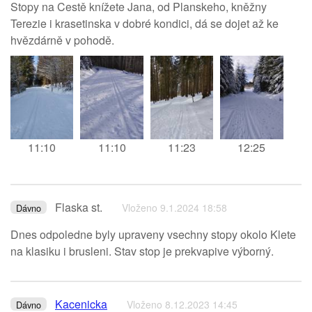
Stopy na Cestě knížete Jana, od Planskeho, kněžny
Terezie i krasetinska v dobré kondici, dá se dojet až ke
hvězdárně v pohodě.
11:10
11:10
11:23
12:25
Flaska st.
Vloženo 9.1.2024 18:58
Dávno
Dnes odpoledne byly upraveny vsechny stopy okolo Klete
na klasiku i brusleni. Stav stop je prekvapive výborný.
Kacenicka
Vloženo 8.12.2023 14:45
Dávno