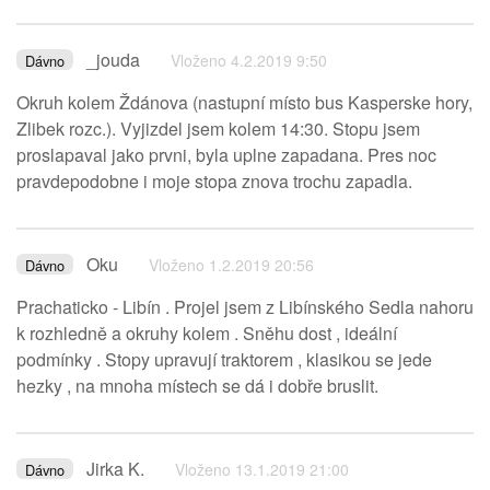
_jouda
Vloženo 4.2.2019 9:50
Dávno
Okruh kolem Ždánova (nastupní místo bus Kasperske hory,
Zlibek rozc.). Vyjizdel jsem kolem 14:30. Stopu jsem
proslapaval jako prvni, byla uplne zapadana. Pres noc
pravdepodobne i moje stopa znova trochu zapadla.
Oku
Vloženo 1.2.2019 20:56
Dávno
Prachaticko - Libín . Projel jsem z Libínského Sedla nahoru
k rozhledně a okruhy kolem . Sněhu dost , ideální
podmínky . Stopy upravují traktorem , klasikou se jede
hezky , na mnoha místech se dá i dobře bruslit.
Jirka K.
Vloženo 13.1.2019 21:00
Dávno