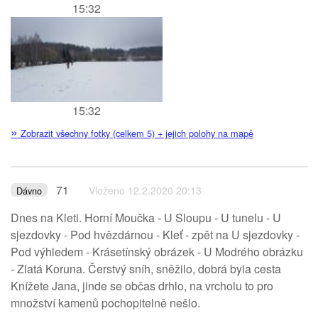
15:32
15:32
»
Zobrazit všechny fotky (celkem 5) + jejich polohy na mapě
71
Vloženo 12.2.2020 20:13
Dávno
Dnes na Kleti. Horní Moučka - U Sloupu - U tunelu - U
sjezdovky - Pod hvězdárnou - Kleť - zpět na U sjezdovky -
Pod výhledem - Krásetínský obrázek - U Modrého obrázku
- Zlatá Koruna. Čerstvý sníh, sněžilo, dobrá byla cesta
Knížete Jana, jinde se občas drhlo, na vrcholu to pro
množství kamenů pochopitelně nešlo.