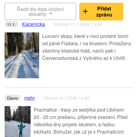
Přidat
Řadit dle data vložení
aktuality
zprávu
Kacenicka
Vloženo 11.1.2026 13:45
11.1.
Luxusní stopy, které v noci protahli borci
od páně Flašara, i na bruslení. Protaženy
všechny klasické tratě, navíc pak i
Červenodvorská z Vyšného až k Uhlíři.
mshr
Vloženo 6.1.2026 14:20
Dávno
Prachatice - trasy ze sedýlka pod Libínem
20 - 25 cm prašanu, příjemné svezení. Před
několika dny projeto skutrem, a řadou
běžkařů. Bohužel, jak už je v Prachaticích