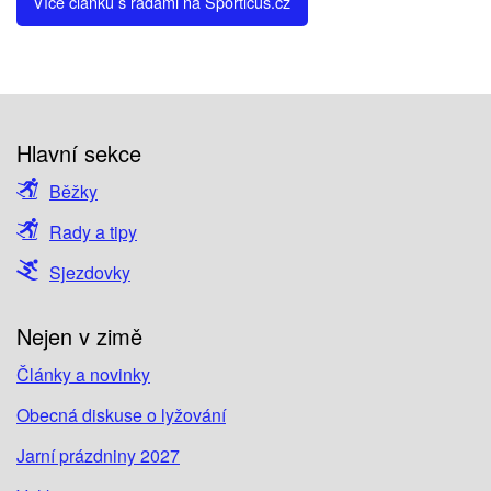
Více článků s radami na Sporticus.cz
Hlavní sekce
Běžky
Rady a tipy
Sjezdovky
Nejen v zimě
Články a novinky
Obecná diskuse o lyžování
Jarní prázdniny 2027