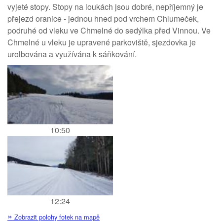
vyjeté stopy. Stopy na loukách jsou dobré, nepříjemný je
přejezd oranice - jednou hned pod vrchem Chlumeček,
podruhé od vleku ve Chmelné do sedýlka před Vinnou. Ve
Chmelné u vleku je upravené parkoviště, sjezdovka je
urolbována a využívána k sáňkování.
10:50
12:24
»
Zobrazit polohy fotek na mapě