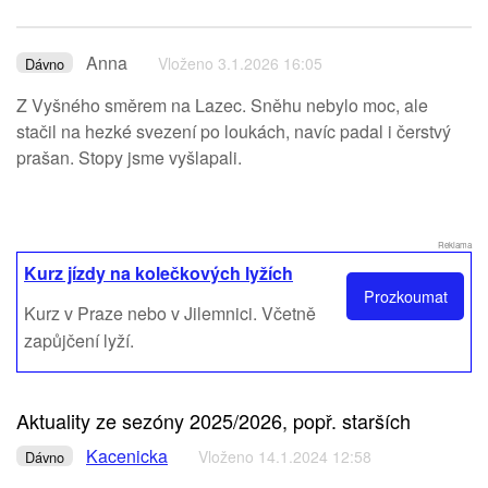
Anna
Vloženo 3.1.2026 16:05
Dávno
Z Vyšného směrem na Lazec. Sněhu nebylo moc, ale
stačil na hezké svezení po loukách, navíc padal i čerstvý
prašan. Stopy jsme vyšlapali.
Reklama
Kurz jízdy na kolečkových lyžích
Prozkoumat
Kurz v Praze nebo v Jilemnici. Včetně
zapůjčení lyží.
Aktuality ze sezóny 2025/2026, popř. starších
Kacenicka
Vloženo 14.1.2024 12:58
Dávno