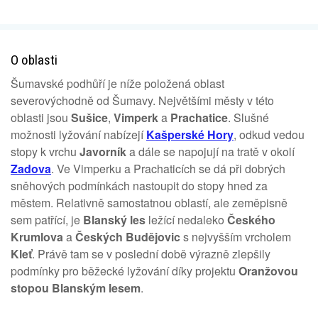
O oblasti
Šumavské podhůří je níže položená oblast
severovýchodně od Šumavy. Největšími městy v této
oblasti jsou
Sušice
,
Vimperk
a
Prachatice
. Slušné
možnosti lyžování nabízejí
Kašperské Hory
, odkud vedou
stopy k vrchu
Javorník
a dále se napojují na tratě v okolí
Zadova
. Ve Vimperku a Prachaticích se dá při dobrých
sněhových podmínkách nastoupit do stopy hned za
městem. Relativně samostatnou oblastí, ale zeměpisně
sem patřící, je
Blanský les
ležící nedaleko
Českého
Krumlova
a
Českých Budějovic
s nejvyšším vrcholem
Kleť
. Právě tam se v poslední době výrazně zlepšily
podmínky pro běžecké lyžování díky projektu
Oranžovou
stopou Blanským lesem
.