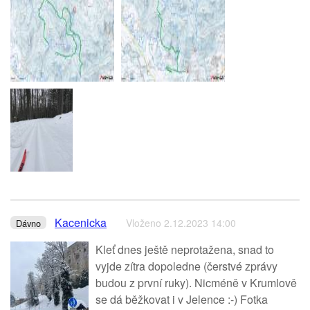
Kacenicka
Vloženo 2.12.2023 14:00
Dávno
Kleť dnes ještě neprotažena, snad to
vyjde zítra dopoledne (čerstvé zprávy
budou z první ruky). Nicméně v Krumlově
se dá běžkovat i v Jelence :-) Fotka