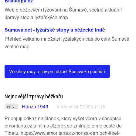
Bilastopa.cz
Web o běžeckém lyžování na Šumavě, včetně aktuální
úpravy stop a lyžařských map
Sumava.net - lyžařské stopy a běžecké tratě
Přehled velkého množství lyžařských tras po celé Šumavě
včetně map
Všechny rady a tipy pro oblast Šumavské podhůří
Nejnovější zprávy běžkařů
Honza 1949
Vloženo 24.7.2026 11:15
23.7.
Připojuji odkaz na článek, který vyšel včera v časopise
emontana.cz,a mimo Jizerek se zmiňuje o mé cestě do
Tibetu. https://www.emontana.cz/honza-cernoch-tibet-