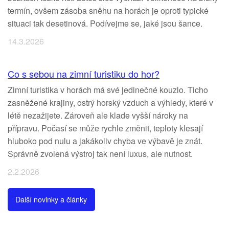
termín, ovšem zásoba sněhu na horách je oproti typické
situaci tak desetinová. Podívejme se, jaké jsou šance.
14.3.2026
Co s sebou na zimní turistiku do hor?
Zimní turistika v horách má své jedinečné kouzlo. Ticho
zasněžené krajiny, ostrý horský vzduch a výhledy, které v
létě nezažijete. Zároveň ale klade vyšší nároky na
přípravu. Počasí se může rychle změnit, teploty klesají
hluboko pod nulu a jakákoliv chyba ve výbavě je znát.
Správně zvolená výstroj tak není luxus, ale nutnost.
2.2.2026
Další novinky a články