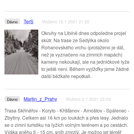
TerS
Vloženo 15.1.2021 21:20
Dávno
Okruhy na Libíně dnes odpoledne projel
skútr. Na trase ze Sedýlka okolo
Rohanovského vrchu (protaženo je dál,
než je vyznačeno na zimních mapách)
kameny nekoukají, ale na jedničkové lyže
to ještě není. Během vyjížďky jsme žádné
další běžkaře nepotkali.
Martin_z_Prahy
Vloženo 2.1.2021 22:03
Dávno
Trasa Skříněřov - Koryto - Kříšťanov - Arnoštov - Spálenec -
Zbytiny. Celkem asi 16 km po loukách a přes lesy. Jednalo
se o zimní turistiku na lyžích volným terénem a po cestách.
Výška sněhu 5 - 15 cm, sníh zmrzlý. Je možno jet téměř