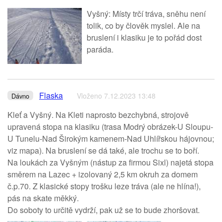
Vyšný: Místy trčí tráva, sněhu není
tolik, co by člověk myslel. Ale na
bruslení i klasiku je to pořád dost
paráda.
Flaska
Vloženo 7.12.2023 13:48
Dávno
Kleť a Vyšný. Na Kleti naprosto bezchybná, strojově
upravená stopa na klasiku (trasa Modrý obrázek-U Sloupu-
U Tunelu-Nad Širokým kamenem-Nad Uhlířskou hájovnou;
viz mapa). Na bruslení se dá také, ale trochu se to boří.
Na loukách za Vyšným (nástup za firmou Sixl) najetá stopa
směrem na Lazec + izolovaný 2,5 km okruh za domem
č.p.70. Z klasické stopy trošku leze tráva (ale ne hlína!),
pás na skate měkký.
Do soboty to určitě vydrží, pak už se to bude zhoršovat.