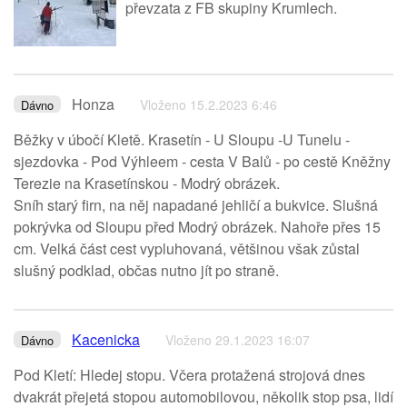
převzata z FB skupiny Krumlech.
Honza
Vloženo 15.2.2023 6:46
Dávno
Běžky v úbočí Kletě. Krasetín - U Sloupu -U Tunelu -
sjezdovka - Pod Výhleem - cesta V Balů - po cestě Kněžny
Terezie na Krasetínskou - Modrý obrázek.
Sníh starý firn, na něj napadané jehličí a bukvice. Slušná
pokrývka od Sloupu před Modrý obrázek. Nahoře přes 15
cm. Velká část cest vypluhovaná, většinou však zůstal
slušný podklad, občas nutno jít po straně.
Kacenicka
Vloženo 29.1.2023 16:07
Dávno
Pod Kletí: Hledej stopu. Včera protažená strojová dnes
dvakrát přejetá stopou automobilovou, několik stop psa, lidí