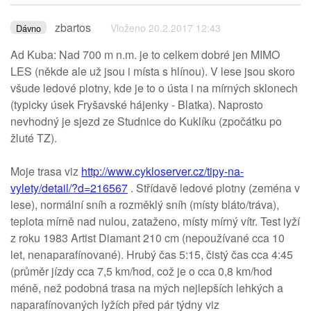
zbartos
Vloženo 20.2.2017 12:43
Dávno
Ad Kuba: Nad 700 m n.m. je to celkem dobré jen MIMO
LES (někde ale už jsou i místa s hlínou). V lese jsou skoro
všude ledové plotny, kde je to o ústa i na mírných sklonech
(typicky úsek Fryšavské hájenky - Blatka). Naprosto
nevhodný je sjezd ze Studnice do Kuklíku (zpočátku po
žluté TZ).
Moje trasa viz
http://www.cykloserver.cz/tipy-na-
vylety/detail/?d=216567
. Střídavě ledové plotny (zeména v
lese), normální sníh a rozměklý sníh (místy bláto/tráva),
teplota mírně nad nulou, zataženo, místy mírný vítr. Test lyží
z roku 1983 Artist Diamant 210 cm (nepoužívané cca 10
let, nenaparafínované). Hrubý čas 5:15, čistý čas cca 4:45
(průměr jízdy cca 7,5 km/hod, což je o cca 0,8 km/hod
méně, než podobná trasa na mých nejlepších lehkých a
naparafínovaných lyžích před pár týdny viz