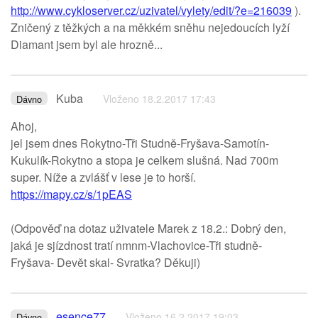
http://www.cykloserver.cz/uzivatel/vylety/edit/?e=216039
).
Zničený z těžkých a na měkkém sněhu nejedoucích lyží
Diamant jsem byl ale hrozně...
Kuba
Vloženo 18.2.2017 17:43
Dávno
Ahoj,
jel jsem dnes Rokytno-Tři Studně-Fryšava-Samotín-
Kukulík-Rokytno a stopa je celkem slušná. Nad 700m
super. Níže a zvlášť v lese je to horší.
https://mapy.cz/s/1pEAS
(Odpověď na dotaz uživatele Marek z 18.2.: Dobrý den,
jaká je sjízdnost tratí nmnm-Vlachovice-Tři studně-
Fryšava- Devět skal- Svratka? Děkuji)
esence77
Vloženo 16.2.2017 19:03
Dávno