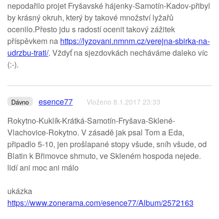
nepodařilo projet Fryšavské hájenky-Samotín-Kadov-přibyl
by krásný okruh, který by takové množství lyžařů
ocenilo.Přesto jdu s radostí ocenit takový zážitek
příspěvkem na
https://lyzovani.nmnm.cz/verejna-sbirka-na-
udrzbu-trati/
. Vždyť na sjezdovkách necháváme daleko víc
(:-).
esence77
Vloženo 8.1.2017 23:33
Dávno
Rokytno-Kuklík-Krátká-Samotín-Fryšava-Sklené-
Vlachovice-Rokytno. V zásadě jak psal Tom a Eda,
připadlo 5-10, jen prošlapané stopy všude, sníh všude, od
Blatin k Břimovce shrnuto, ve Skleném hospoda nejede.
lidí ani moc ani málo
ukázka
https://www.zonerama.com/esence77/Album/2572163