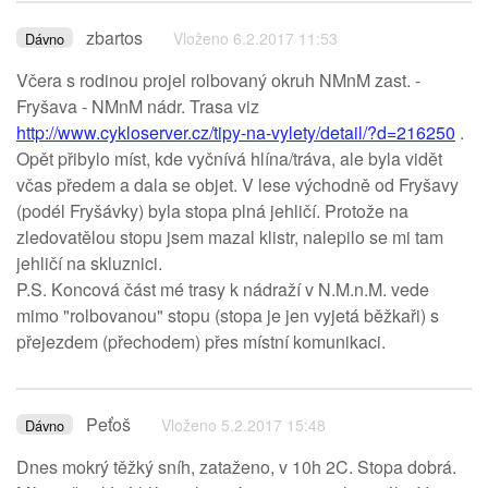
zbartos
Vloženo 6.2.2017 11:53
Dávno
Včera s rodinou projel rolbovaný okruh NMnM zast. -
Fryšava - NMnM nádr. Trasa viz
http://www.cykloserver.cz/tipy-na-vylety/detail/?d=216250
.
Opět přibylo míst, kde vyčnívá hlína/tráva, ale byla vidět
včas předem a dala se objet. V lese východně od Fryšavy
(podél Fryšávky) byla stopa plná jehličí. Protože na
zledovatělou stopu jsem mazal klistr, nalepilo se mi tam
jehličí na skluznici.
P.S. Koncová část mé trasy k nádraží v N.M.n.M. vede
mimo "rolbovanou" stopu (stopa je jen vyjetá běžkaři) s
přejezdem (přechodem) přes místní komunikaci.
Peťoš
Vloženo 5.2.2017 15:48
Dávno
Dnes mokrý těžký sníh, zataženo, v 10h 2C. Stopa dobrá.