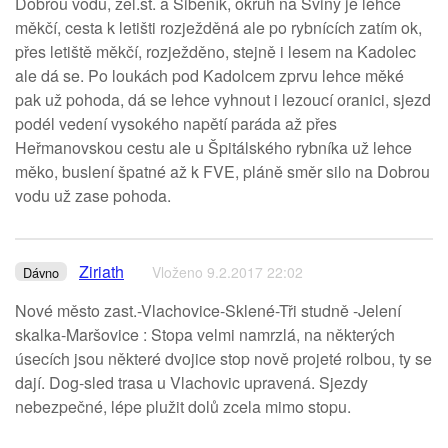
Dobrou vodu, žel.st. a Šibeník, okruh na Sviny je lehce
měkčí, cesta k letišti rozježděná ale po rybnících zatím ok,
přes letiště měkčí, rozježděno, stejně i lesem na Kadolec
ale dá se. Po loukách pod Kadolcem zprvu lehce měké
pak už pohoda, dá se lehce vyhnout i lezoucí oranici, sjezd
podél vedení vysokého napětí paráda až přes
Heřmanovskou cestu ale u Špitálského rybníka už lehce
měko, buslení špatné až k FVE, pláně směr silo na Dobrou
vodu už zase pohoda.
Ziriath
Vloženo 9.2.2017 22:02
Dávno
Nové město zast.-Vlachovice-Sklené-Tři studně -Jelení
skalka-Maršovice : Stopa velmi namrzlá, na některých
úsecích jsou některé dvojice stop nově projeté rolbou, ty se
dají. Dog-sled trasa u Vlachovic upravená. Sjezdy
nebezpečné, lépe plužit dolů zcela mimo stopu.