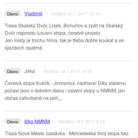
Vladimir
Vloženo 21.1.2017 15:14
Dávno
Trasa Skalský Dvůr, Lisek, Bohuňov a zpět na Skalský
Dvůr naprosto luxusní stopa, čerstvě projeto.
Jen místy je trochu hlína, tak je třeba dobře koukat a ve
sjezdech opatrně.
Jirka
Vloženo 18.1.2017 18:56
Dávno
Čerstvá stopa Kuklík - Jimramov, nádhera! Díky stálému
počasí jsou v dobrém stavu i ostatní stopy u NMNM, jen
občas zafoukané na poli,,,
Ičko NMNM
Vloženo 18.1.2017 8:12
Dávno
Trasa Nové Město zastávka - Mercedeska dvoj stopa bez