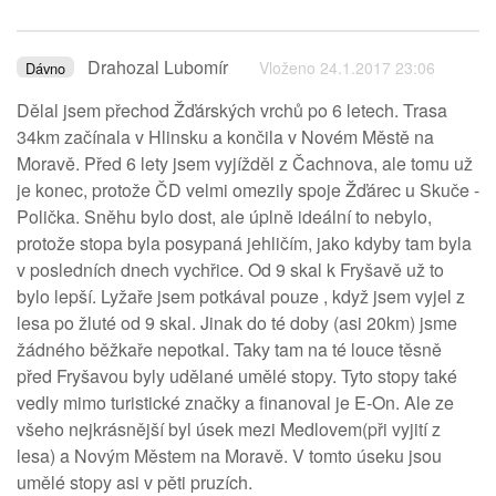
Drahozal Lubomír
Vloženo 24.1.2017 23:06
Dávno
Dělal jsem přechod Žďárských vrchů po 6 letech. Trasa
34km začínala v Hlinsku a končila v Novém Městě na
Moravě. Před 6 lety jsem vyjížděl z Čachnova, ale tomu už
je konec, protože ČD velmi omezily spoje Žďárec u Skuče -
Polička. Sněhu bylo dost, ale úplně ideální to nebylo,
protože stopa byla posypaná jehličím, jako kdyby tam byla
v posledních dnech vychřice. Od 9 skal k Fryšavě už to
bylo lepší. Lyžaře jsem potkával pouze , když jsem vyjel z
lesa po žluté od 9 skal. Jinak do té doby (asi 20km) jsme
žádného běžkaře nepotkal. Taky tam na té louce těsně
před Fryšavou byly udělané umělé stopy. Tyto stopy také
vedly mimo turistické značky a finanoval je E-On. Ale ze
všeho nejkrásnější byl úsek mezi Medlovem(při vyjití z
lesa) a Novým Městem na Moravě. V tomto úseku jsou
umělé stopy asi v pěti pruzích.