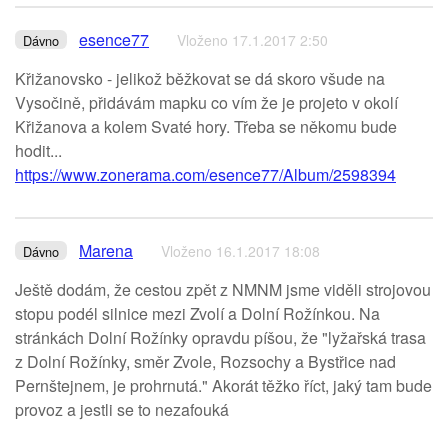
esence77
Vloženo 17.1.2017 2:50
Dávno
Křižanovsko - jelikož běžkovat se dá skoro všude na
Vysočině, přidávám mapku co vím že je projeto v okolí
Křižanova a kolem Svaté hory. Třeba se někomu bude
hodit...
https://www.zonerama.com/esence77/Album/2598394
Marena
Vloženo 16.1.2017 18:08
Dávno
Ještě dodám, že cestou zpět z NMNM jsme viděli strojovou
stopu podél silnice mezi Zvolí a Dolní Rožínkou. Na
stránkách Dolní Rožínky opravdu píšou, že "lyžařská trasa
z Dolní Rožínky, směr Zvole, Rozsochy a Bystřice nad
Pernštejnem, je prohrnutá." Akorát těžko říct, jaký tam bude
provoz a jestli se to nezafouká