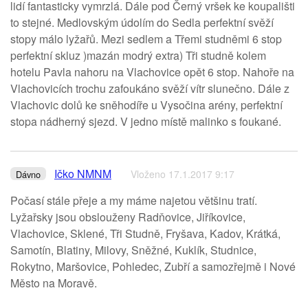
lidí fantasticky vymrzlá. Dále pod Černý vršek ke koupališti
to stejné. Medlovským údolím do Sedla perfektní svěží
stopy málo lyžařů. Mezi sedlem a Třemi studněmi 6 stop
perfektní skluz )mazán modrý extra) Tři studně kolem
hotelu Pavla nahoru na Vlachovice opět 6 stop. Nahoře na
Vlachovicích trochu zafoukáno svěží vítr slunečno. Dále z
Vlachovic dolů ke sněhodíře u Vysočina arény, perfektní
stopa nádherný sjezd. V jedno místě malinko s foukané.
Ičko NMNM
Vloženo 17.1.2017 9:17
Dávno
Počasí stále přeje a my máme najetou většinu tratí.
Lyžařsky jsou obslouženy Radňovice, Jiříkovice,
Vlachovice, Sklené, Tři Studně, Fryšava, Kadov, Krátká,
Samotín, Blatiny, Milovy, Sněžné, Kuklík, Studnice,
Rokytno, Maršovice, Pohledec, Zubří a samozřejmě i Nové
Město na Moravě.