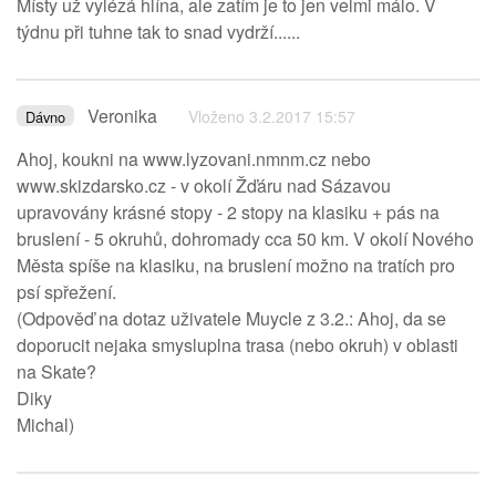
Místy už vylézá hlína, ale zatím je to jen velmi málo. V
týdnu při tuhne tak to snad vydrží......
Veronika
Vloženo 3.2.2017 15:57
Dávno
Ahoj, koukni na www.lyzovani.nmnm.cz nebo
www.skizdarsko.cz - v okolí Žďáru nad Sázavou
upravovány krásné stopy - 2 stopy na klasiku + pás na
bruslení - 5 okruhů, dohromady cca 50 km. V okolí Nového
Města spíše na klasiku, na bruslení možno na tratích pro
psí spřežení.
(Odpověď na dotaz uživatele Muycle z 3.2.: Ahoj, da se
doporucit nejaka smysluplna trasa (nebo okruh) v oblasti
na Skate?
Diky
Michal)