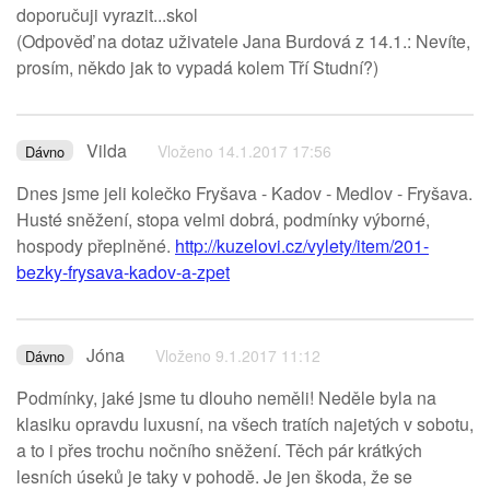
doporučuji vyrazit...skol
(Odpověď na dotaz uživatele Jana Burdová z 14.1.: Nevíte,
prosím, někdo jak to vypadá kolem Tří Studní?)
Vilda
Vloženo 14.1.2017 17:56
Dávno
Dnes jsme jeli kolečko Fryšava - Kadov - Medlov - Fryšava.
Husté sněžení, stopa velmi dobrá, podmínky výborné,
hospody přeplněné.
http://kuzelovi.cz/vylety/item/201-
bezky-frysava-kadov-a-zpet
Jóna
Vloženo 9.1.2017 11:12
Dávno
Podmínky, jaké jsme tu dlouho neměli! Neděle byla na
klasiku opravdu luxusní, na všech tratích najetých v sobotu,
a to i přes trochu nočního sněžení. Těch pár krátkých
lesních úseků je taky v pohodě. Je jen škoda, že se