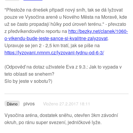
"Přestože na dnešek připadl nový sníh, tak se dá lyžovat
pouze ve Vysočina areně u Nového Města na Moravě, kde
už se často propadají hůlky pod úroveň terénu." - převzato
z předvíkendového reportu na
http://bezky.net/clanek/1060-
o-vikendu-bude-jeste-sance-si-kvalitne-zalyzovat
.
Upravuje se jen 2 - 2,5 km tratí, jak se píše na
https://lyzovani.nmnm.cz/lyzovani-tydnu-od-6-3/
(Odpověď na dotaz uživatele Eva z 9.3.: Jak to vypada v
teto oblasti se snehem?
Slo by jeste v sobotu?)
pivos
Vloženo 27.2.2017 18:11
Dávno
Vysočina aréna, dostatek sněhu, otevřen 3km závodní
okruh, po ránu super svezení, jedničkové lyže.