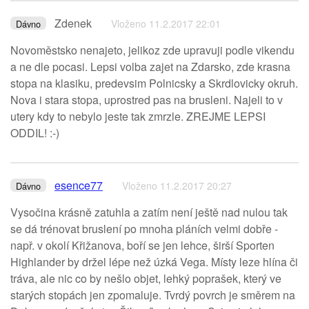
Zdenek
Vloženo 11.2.2017 22:01
Dávno
Novoměstsko nenajeto, jelikoz zde upravuji podle vikendu
a ne dle pocasi. Lepsi volba zajet na Zdarsko, zde krasna
stopa na klasiku, predevsim Polnicsky a Skrdlovicky okruh.
Nova i stara stopa, uprostred pas na brusleni. Najeli to v
utery kdy to nebylo jeste tak zmrzle. ZREJME LEPSI
ODDIL! :-)
esence77
Vloženo 11.2.2017 20:27
Dávno
Vysočina krásně zatuhla a zatím není ještě nad nulou tak
se dá trénovat bruslení po mnoha pláních velmi dobře -
např. v okolí Křižanova, boří se jen lehce, širší Sporten
Highlander by držel lépe než úzká Vega. Místy leze hlína či
tráva, ale nic co by nešlo objet, lehký poprašek, který ve
starých stopách jen zpomaluje. Tvrdý povrch je směrem na