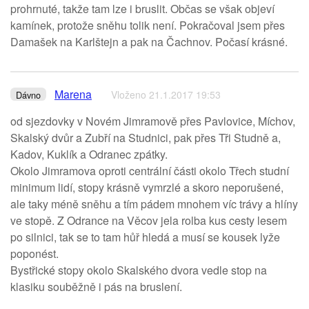
prohrnuté, takže tam lze i bruslit. Občas se však objeví
kamínek, protože sněhu tolik není. Pokračoval jsem přes
Damašek na Karlštejn a pak na Čachnov. Počasí krásné.
Marena
Vloženo 21.1.2017 19:53
Dávno
od sjezdovky v Novém Jimramově přes Pavlovice, Míchov,
Skalský dvůr a Zubří na Studnici, pak přes Tři Studně a,
Kadov, Kuklík a Odranec zpátky.
Okolo Jimramova oproti centrální části okolo Třech studní
minimum lidí, stopy krásně vymrzlé a skoro neporušené,
ale taky méně sněhu a tím pádem mnohem víc trávy a hlíny
ve stopě. Z Odrance na Věcov jela rolba kus cesty lesem
po silnici, tak se to tam hůř hledá a musí se kousek lyže
poponést.
Bystřické stopy okolo Skalského dvora vedle stop na
klasiku souběžně i pás na bruslení.