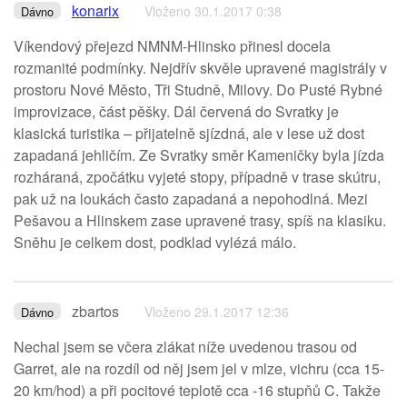
konarix
Vloženo 30.1.2017 0:38
Dávno
Víkendový přejezd NMNM-Hlinsko přinesl docela
rozmanité podmínky. Nejdřív skvěle upravené magistrály v
prostoru Nové Město, Tři Studně, Milovy. Do Pusté Rybné
improvizace, část pěšky. Dál červená do Svratky je
klasická turistika – přijatelně sjízdná, ale v lese už dost
zapadaná jehličím. Ze Svratky směr Kameničky byla jízda
rozháraná, zpočátku vyjeté stopy, případně v trase skútru,
pak už na loukách často zapadaná a nepohodlná. Mezi
Pešavou a Hlinskem zase upravené trasy, spíš na klasiku.
Sněhu je celkem dost, podklad vylézá málo.
zbartos
Vloženo 29.1.2017 12:36
Dávno
Nechal jsem se včera zlákat níže uvedenou trasou od
Garret, ale na rozdíl od něj jsem jel v mlze, vichru (cca 15-
20 km/hod) a při pocitové teplotě cca -16 stupňů C. Takže