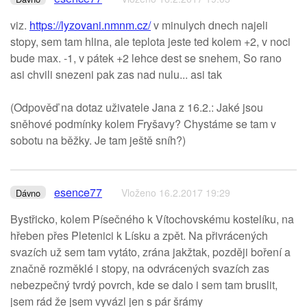
viz.
https://lyzovani.nmnm.cz/
v minulych dnech najeli
stopy, sem tam hlina, ale teplota jeste ted kolem +2, v noci
bude max. -1, v pátek +2 lehce dest se snehem, So rano
asi chvili snezeni pak zas nad nulu... asi tak
(Odpověď na dotaz uživatele Jana z 16.2.: Jaké jsou
sněhové podmínky kolem Fryšavy? Chystáme se tam v
sobotu na běžky. Je tam ještě sníh?)
esence77
Vloženo 16.2.2017 19:29
Dávno
Bystřicko, kolem Písečného k Vítochovskému kostelíku, na
hřeben přes Pletenici k Lísku a zpět. Na přivrácených
svazích už sem tam vytáto, zrána jakžtak, později boření a
značně rozměklé i stopy, na odvrácených svazích zas
nebezpečný tvrdý povrch, kde se dalo i sem tam bruslit,
jsem rád že jsem vyvázl jen s pár šrámy