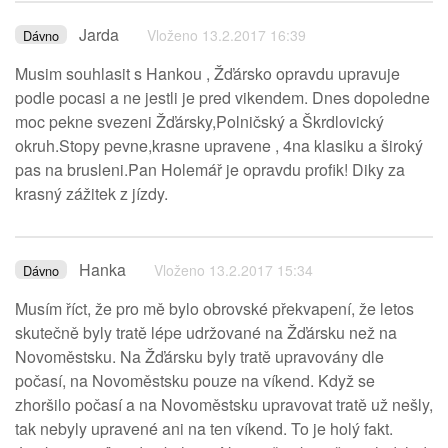
Jarda
Vloženo 13.2.2017 16:39
Dávno
Musim souhlasit s Hankou , Žďársko opravdu upravuje
podle pocasi a ne jestli je pred vikendem. Dnes dopoledne
moc pekne svezeni Žďársky,Polničský a Škrdlovický
okruh.Stopy pevne,krasne upravene , 4na klasiku a široký
pas na brusleni.Pan Holemář je opravdu profik! Diky za
krasný zážitek z jízdy.
Hanka
Vloženo 13.2.2017 15:34
Dávno
Musím říct, že pro mě bylo obrovské překvapení, že letos
skutečně byly tratě lépe udržované na Žďársku než na
Novoměstsku. Na Žďársku byly tratě upravovány dle
počasí, na Novoměstsku pouze na víkend. Když se
zhoršilo počasí a na Novoměstsku upravovat tratě už nešly,
tak nebyly upravené ani na ten víkend. To je holý fakt.