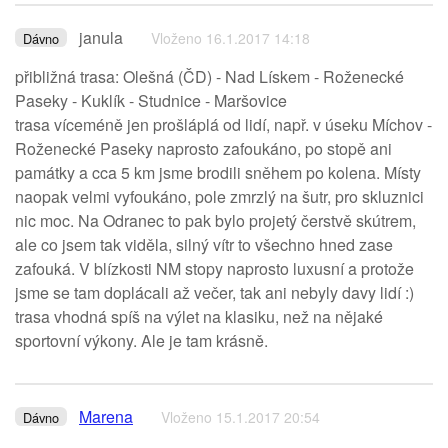
janula
Vloženo 16.1.2017 14:18
Dávno
přibližná trasa: Olešná (ČD) - Nad Lískem - Roženecké
Paseky - Kuklík - Studnice - Maršovice
trasa víceméně jen prošláplá od lidí, např. v úseku Míchov -
Roženecké Paseky naprosto zafoukáno, po stopě ani
památky a cca 5 km jsme brodili sněhem po kolena. Místy
naopak velmi vyfoukáno, pole zmrzlý na šutr, pro skluznici
nic moc. Na Odranec to pak bylo projetý čerstvě skútrem,
ale co jsem tak viděla, silný vítr to všechno hned zase
zafouká. V blízkosti NM stopy naprosto luxusní a protože
jsme se tam doplácali až večer, tak ani nebyly davy lidí :)
trasa vhodná spíš na výlet na klasiku, než na nějaké
sportovní výkony. Ale je tam krásně.
Marena
Vloženo 15.1.2017 20:54
Dávno