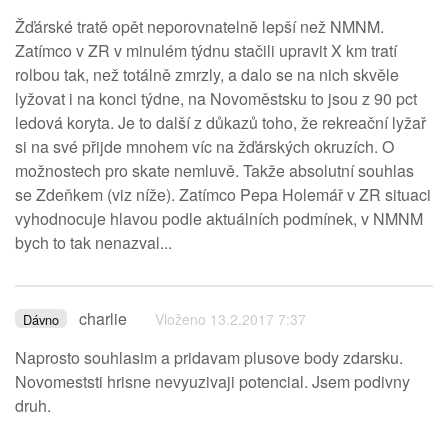
Žďárské tratě opět neporovnatelně lepší než NMNM.
Zatímco v ZR v minulém týdnu stačili upravit X km tratí
rolbou tak, než totálně zmrzly, a dalo se na nich skvěle
lyžovat i na konci týdne, na Novoměstsku to jsou z 90 pct
ledová koryta. Je to další z důkazů toho, že rekreační lyžař
si na své přijde mnohem víc na žďárských okruzích. O
možnostech pro skate nemluvě. Takže absolutní souhlas
se Zdeňkem (viz níže). Zatímco Pepa Holemář v ZR situaci
vyhodnocuje hlavou podle aktuálních podmínek, v NMNM
bych to tak nenazval...
charlie
Vloženo 13.2.2017 7:37
Dávno
Naprosto souhlasim a pridavam plusove body zdarsku.
Novomeststi hrisne nevyuzivaji potencial. Jsem podivny
druh.