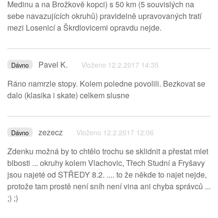
Medinu a na Brožkově kopci) s 50 km (5 souvislých na
sebe navazujících okruhů) pravidelně upravovaných tratí
mezi Losenicí a Škrdlovicemi opravdu nejde.
Pavel K.
Vloženo 12.2.2017 14:35
Dávno
Ráno namrzle stopy. Kolem poledne povolili. Bezkovat se
dalo (klasika i skate) celkem slusne
zezecz
Vloženo 12.2.2017 12:06
Dávno
Zdenku možná by to chtělo trochu se sklidnit a přestat mlet
blbosti ... okruhy kolem Vlachovic, Třech Studní a Fryšavy
jsou najeté od STŘEDY 8.2. .... to že někde to najet nejde,
protože tam prostě není sníh není vina ani chyba správců ...
;) ;)