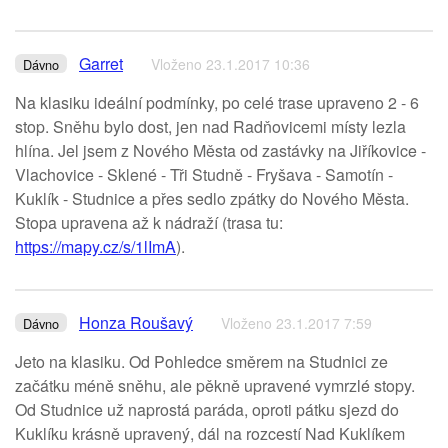
Garret
Vloženo 23.1.2017 10:36
Dávno
Na klasiku ideální podmínky, po celé trase upraveno 2 - 6
stop. Sněhu bylo dost, jen nad Radňovicemi místy lezla
hlína. Jel jsem z Nového Města od zastávky na Jiříkovice -
Vlachovice - Sklené - Tři Studně - Fryšava - Samotín -
Kuklík - Studnice a přes sedlo zpátky do Nového Města.
Stopa upravena až k nádraží (trasa tu:
https://mapy.cz/s/1lImA
).
Honza Roušavý
Vloženo 23.1.2017 7:59
Dávno
Jeto na klasiku. Od Pohledce směrem na Studnici ze
začátku méně sněhu, ale pěkně upravené vymrzlé stopy.
Od Studnice už naprostá paráda, oproti pátku sjezd do
Kuklíku krásně upravený, dál na rozcestí Nad Kuklíkem