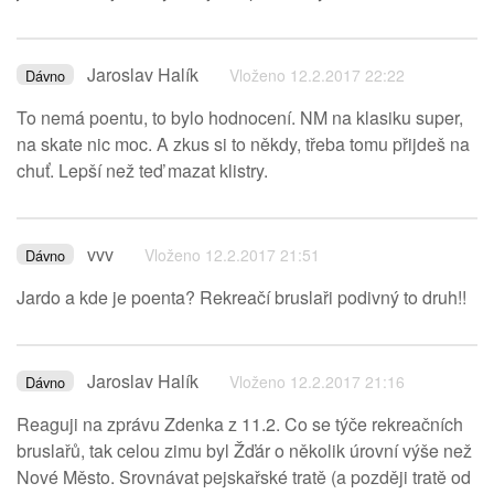
Jaroslav Halík
Vloženo 12.2.2017 22:22
Dávno
To nemá poentu, to bylo hodnocení. NM na klasiku super,
na skate nic moc. A zkus si to někdy, třeba tomu přijdeš na
chuť. Lepší než teď mazat klistry.
vvv
Vloženo 12.2.2017 21:51
Dávno
Jardo a kde je poenta? Rekreačí bruslaři podivný to druh!!
Jaroslav Halík
Vloženo 12.2.2017 21:16
Dávno
Reaguji na zprávu Zdenka z 11.2. Co se týče rekreačních
bruslařů, tak celou zimu byl Žďár o několik úrovní výše než
Nové Město. Srovnávat pejskařské tratě (a později tratě od