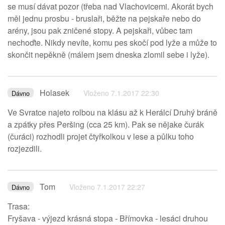
se musí dávat pozor (třeba nad Vlachovicemi. Akorát bych
měl jednu prosbu - bruslaři, běžte na pejskaře nebo do
arény, jsou pak zničené stopy. A pejskaři, vůbec tam
nechoďte. Nikdy nevíte, komu pes skočí pod lyže a může to
skončit nepěkně (málem jsem dneska zlomil sebe i lyže).
Holasek
Vloženo 7.1.2017 22:30
Dávno
Ve Svratce najeto rolbou na klásu až k Herálcí Druhý bráně
a zpátky přes Peršing (cca 25 km). Pak se nějake čurák
(čuráci) rozhodli projet čtyřkolkou v lese a půlku toho
rozjezdili.
Tom
Vloženo 7.1.2017 22:27
Dávno
Trasa:
Fryšava - výjezd krásná stopa - Břímovka - lesáci druhou