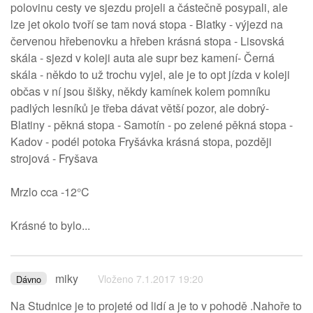
polovinu cesty ve sjezdu projeli a částečně posypali, ale
lze jet okolo tvoří se tam nová stopa - Blatky - výjezd na
červenou hřebenovku a hřeben krásná stopa - Lisovská
skála - sjezd v koleji auta ale supr bez kamení- Černá
skála - někdo to už trochu vyjel, ale je to opt jízda v koleji
občas v ní jsou šišky, někdy kamínek kolem pomníku
padlých lesníků je třeba dávat větší pozor, ale dobrý-
Blatiny - pěkná stopa - Samotín - po zelené pěkná stopa -
Kadov - podél potoka Fryšávka krásná stopa, později
strojová - Fryšava
Mrzlo cca -12°C
Krásné to bylo...
miky
Vloženo 7.1.2017 19:20
Dávno
Na Studnice je to projeté od lidí a je to v pohodě .Nahoře to