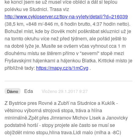
ke konci jsem se už musel více obléci a dát si teplou
polévku ve Studnici. Trasa viz
http://www.cykloserver.cz/tipy-na-vylety/detail/?d=216039
(38,5 km, +848 m/-846 m, 6 hodin brutto, 4:37 hodin netto).
Bohužel míst, kde by člověk mohl poškrábat skluznici už je
na tomto okruhu více než před týdnem, ale pořád ještě to
na dobré lyže je. Musíte se ovšem včas vyhnout cca 1 m
dlouhému místu se štěrem přímo v "severní" stopě mezi
Fryšavskými hájenkami a hájenkou Blatka. Kritické místo je
přibližně tady:
https://mapy.cz/s/1mCvg
.
Eda
Vloženo 29.1.2017 9:27
Dávno
Z Bystrice pres Rovné a Zubří na Studnice a Kuklík -
větsinou výborná strojová stopa, tráva a hlína
minimálně.Zpět přes Jimramov Michov Lisek a Janovicky
podstatně horší - stopy projete ale často se musí se
objíždět mimo stopu,hlina trava.Lidi malo (mlha a -8C)