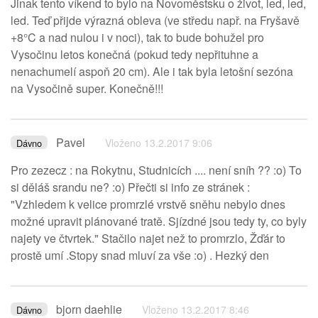
Jinak tento víkend to bylo na Novoměstsku o život, led, led,
led. Teď přijde výrazná obleva (ve středu např. na Fryšavě
+8°C a nad nulou i v noci), tak to bude bohužel pro
Vysočinu letos konečná (pokud tedy nepřituhne a
nenachumelí aspoň 20 cm). Ale i tak byla letošní sezóna
na Vysočině super. Konečně!!!
Pavel
Vloženo 13.2.2017 9:06
Dávno
Pro zezecz : na Rokytnu, Studnicích .... není sníh ?? :o) To
si děláš srandu ne? :o) Přečti si info ze stránek :
"Vzhledem k velice promrzlé vrstvě sněhu nebylo dnes
možné upravit plánované tratě. Sjízdné jsou tedy ty, co byly
najety ve čtvrtek." Stačilo najet než to promrzlo, Žďár to
prostě umí .Stopy snad mluví za vše :o) . Hezký den
bjorn daehlie
Vloženo 13.2.2017 8:46
Dávno