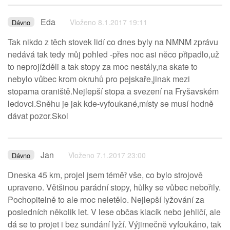
Eda
Vloženo 8.1.2017 19:11
Dávno
Tak nikdo z těch stovek lidí co dnes byly na NMNM zprávu
nedává tak tedy můj pohled -přes noc asi něco připadlo,už
to neprojížděli a tak stopy za moc nestály,na skate to
nebylo vůbec krom okruhů pro pejskaře,jinak mezi
stopama oraniště.Nejlepší stopa a svezení na Fryšavském
ledovci.Sněhu je jak kde-vyfoukané,místy se musí hodně
dávat pozor.Skol
Jan
Vloženo 7.1.2017 23:00
Dávno
Dneska 45 km, projel jsem téměř vše, co bylo strojově
upraveno. Většinou parádní stopy, hůlky se vůbec nebořily.
Pochopitelně to ale moc neletělo. Nejlepší lyžování za
posledních několik let. V lese občas klacík nebo jehličí, ale
dá se to projet i bez sundání lyží. Výjimečně vyfoukáno, tak