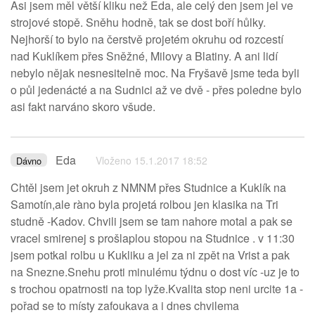
Asi jsem měl větší kliku než Eda, ale celý den jsem jel ve
strojové stopě. Sněhu hodně, tak se dost boří hůlky.
Nejhorší to bylo na čerstvě projetém okruhu od rozcestí
nad Kuklíkem přes Sněžné, Milovy a Blatiny. A ani lidí
nebylo nějak nesnesitelně moc. Na Fryšavě jsme teda byli
o půl jedenácté a na Sudnici až ve dvě - přes poledne bylo
asi fakt narváno skoro všude.
Eda
Vloženo 15.1.2017 18:52
Dávno
Chtěl jsem jet okruh z NMNM přes Studnice a Kuklík na
Samotín,ale ràno byla projetá rolbou jen klasika na Tri
studně -Kadov. Chvili jsem se tam nahore motal a pak se
vracel smirenej s prošlaplou stopou na Studnice . v 11:30
jsem potkal rolbu u Kukliku a jel za ni zpět na Vrist a pak
na Snezne.Snehu proti minulému týdnu o dost víc -uz je to
s trochou opatrnosti na top lyže.Kvalita stop neni urcite 1a -
pořad se to místy zafoukava a i dnes chvilema