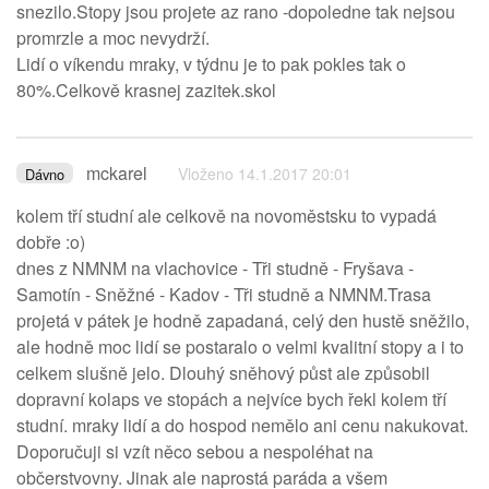
snezilo.Stopy jsou projete az rano -dopoledne tak nejsou
promrzle a moc nevydrží.
Lidí o víkendu mraky, v týdnu je to pak pokles tak o
80%.Celkově krasnej zazitek.skol
mckarel
Vloženo 14.1.2017 20:01
Dávno
kolem tří studní ale celkově na novoměstsku to vypadá
dobře :o)
dnes z NMNM na vlachovice - Tři studně - Fryšava -
Samotín - Sněžné - Kadov - Tři studně a NMNM.Trasa
projetá v pátek je hodně zapadaná, celý den hustě sněžilo,
ale hodně moc lidí se postaralo o velmi kvalitní stopy a i to
celkem slušně jelo. Dlouhý sněhový půst ale způsobil
dopravní kolaps ve stopách a nejvíce bych řekl kolem tří
studní. mraky lidí a do hospod nemělo ani cenu nakukovat.
Doporučuji si vzít něco sebou a nespoléhat na
občerstvovny. Jinak ale naprostá paráda a všem