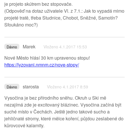
je projeto skútrem bez stopovače.
(Odpověď na dotaz uživatele Vl. z 7.1.: Jak to vypadá mimo
projeté tratě, třeba Studnice, Chobot, Sněžné, Samotín?
Sfoukáno moc?)
Marek
Vloženo 4.1.2017 15:53
Dávno
Nové Město hlásí 30 km upravenou stopu!
https://lyzovani.nmnm.cz/nove-stopy/
starosta
Vloženo 4.1.2017 8:59
Dávno
Vysočina je bez přírodního sněhu. Okruh u Ski mě
nezajímá zde je excitovaný blázinec. Vysočina začíná být
suché místo v Čechách. Ještě jedno takové sucho a
jehličnaté stromy, které mělce koření, půjdou zeslabené do
kůrovcové kalamity.