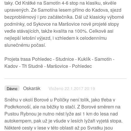
taky. Od Krátké na Samotín 4-6 stop na klasiku, skvěle
upravených. Ze Samotína lesem přímo do Kadova, sjezd
bezproblémový i pro začátečníka. Dál už klasicky výborné
podmínky, od Sykovce na Maršovice nově projeté stopy
vedle stávajících, takže kvalita na 100%. Celkově asi
nejlepší letošní výjezd, i vzhledem k celodennímu
slunečnému počasí.
Projeta trasa Pohledec - Studnice - Kuklík - Samotín -
Kadov - Tři Studně - Maršovice - Pohledec
Oskarák
Vloženo 22.1.2017 20:19
Dávno
Sněhu v okolí Borové u Poličky není tolik, jako třeba v
Podkrkonoší, ale na běžky to stačí. Z Borové směrem na
Pustou Rybnou je nutno nést lyže asi 1 km do lesa nad
autokempem, pak už je všude v lesích lyžaři vyjetá stopa.
Některé cesty v lese v této oblasti až po Svratku jsou