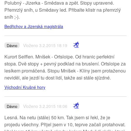
Polubný - Jizerka - Smědava a zpět. Stopy upravené.
Přemrzlý sníh, u Smědavy led. Přibalte klistr na přemrzlý
sníh ;-).
Bedřichov a Jizerská magistrála
Vloženo 3.2.2015 18:19
Dávno
Kurort Seiffen. Mníšek - Ortsloipe. Od hranic perfektní
stopa. Dvě stopy + pevný podklad na bruslení. Ortsloipe za
lesíkem promáčená. Stopu Mníšek - Klíny jsem protaženou
neviděl, ale jezdí tu dost lidí, takže asi stále sjízdné.
Východní Krušné hory
Vloženo 3.2.2015 18:06
Dávno
Lesná. Na netu (stále) 50 km. Tak jsem si řekl, že je
projedu všechny. Přijel jsem v 10, teprve začali protahovat.