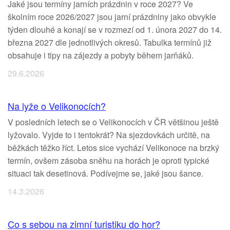
Jaké jsou termíny jarních prázdnin v roce 2027? Ve
školním roce 2026/2027 jsou jarní prázdniny jako obvykle
týden dlouhé a konají se v rozmezí od 1. února 2027 do 14.
března 2027 dle jednotlivých okresů. Tabulka termínů již
obsahuje i tipy na zájezdy a pobyty během jarňáků.
29.6.2026
Na lyže o Velikonocích?
V posledních letech se o Velikonocích v ČR většinou ještě
lyžovalo. Vyjde to i tentokrát? Na sjezdovkách určitě, na
běžkách těžko říct. Letos sice vychází Velikonoce na brzký
termín, ovšem zásoba sněhu na horách je oproti typické
situaci tak desetinová. Podívejme se, jaké jsou šance.
14.3.2026
Co s sebou na zimní turistiku do hor?