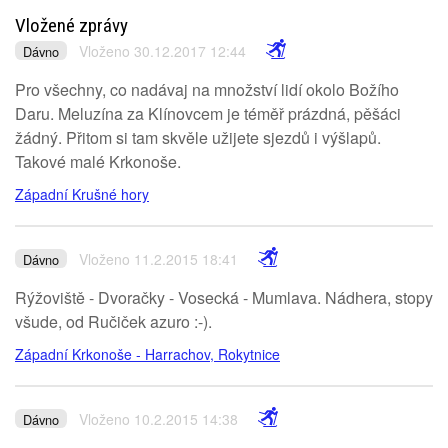
Vložené zprávy
Vloženo 30.12.2017 12:44
Dávno
Pro všechny, co nadávaj na množství lidí okolo Božího
Daru. Meluzína za Klínovcem je téměř prázdná, pěšáci
žádný. Přitom si tam skvěle užijete sjezdů i výšlapů.
Takové malé Krkonoše.
Západní Krušné hory
Vloženo 11.2.2015 18:41
Dávno
Rýžoviště - Dvoračky - Vosecká - Mumlava. Nádhera, stopy
všude, od Ručiček azuro :-).
Západní Krkonoše - Harrachov, Rokytnice
Vloženo 10.2.2015 14:38
Dávno