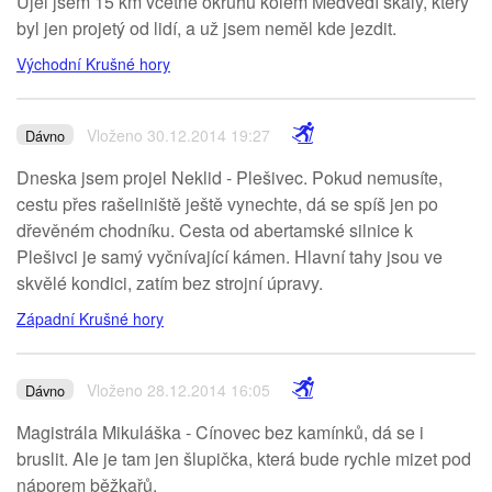
Ujel jsem 15 km včetně okruhu kolem Medvědí skály, který
byl jen projetý od lidí, a už jsem neměl kde jezdit.
Východní Krušné hory
Vloženo 30.12.2014 19:27
Dávno
Dneska jsem projel Neklid - Plešivec. Pokud nemusíte,
cestu přes rašeliniště ještě vynechte, dá se spíš jen po
dřevěném chodníku. Cesta od abertamské silnice k
Plešivci je samý vyčnívající kámen. Hlavní tahy jsou ve
skvělé kondici, zatím bez strojní úpravy.
Západní Krušné hory
Vloženo 28.12.2014 16:05
Dávno
Magistrála Mikuláška - Cínovec bez kamínků, dá se i
bruslit. Ale je tam jen šlupička, která bude rychle mizet pod
náporem běžkařů.