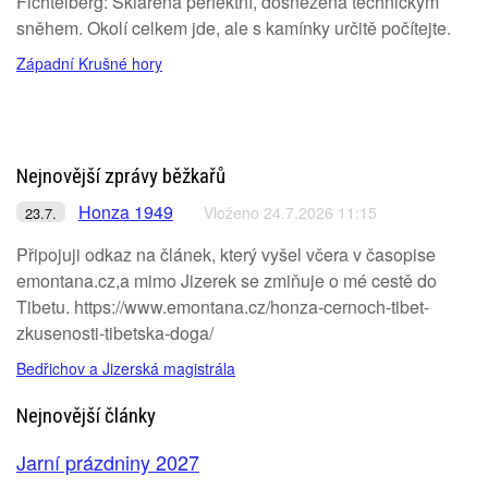
Fichtelberg: Skiaréna perfektní, dosněžená technickým
sněhem. Okolí celkem jde, ale s kamínky určitě počítejte.
Západní Krušné hory
Nejnovější zprávy běžkařů
Honza 1949
Vloženo 24.7.2026 11:15
23.7.
Připojuji odkaz na článek, který vyšel včera v časopise
emontana.cz,a mimo Jizerek se zmiňuje o mé cestě do
Tibetu. https://www.emontana.cz/honza-cernoch-tibet-
zkusenosti-tibetska-doga/
Bedřichov a Jizerská magistrála
Nejnovější články
Jarní prázdniny 2027