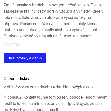
Zimní turistika v horách má své jedinečné kouzlo. Ticho
zasněžené krajiny, ostrý horský vzduch a výhledy, které v
létě nezažijete. Zároveň ale klade vyšší nároky na
přípravu. Počasí se může rychle změnit, teploty klesají
hluboko pod nulu a jakákoliv chyba ve výbavě je znát.
Správně zvolená výstroj tak není luxus, ale nutnost.
2.2.2026
Další novinky a články
Obecná diskuse
2 příspěvky za posledních 14 dní. Nejnovější z 23.7.:
Nicolas02: kontakt touhle formou je v pohodě, jenom nevím
jestli to tu Honza mimo sezónu čte. Tipoval bych, že spíš
ne. Když byste mi napsal email...