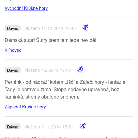
Východní Krušné hory
Vloženo 11.12.2014 16:46
Dávno
Dámská supr! Šutry jsem tam teda neviděl.
Klínovec
Vloženo 4.2.2014 19:13
Dávno
Pernink - od nádraží kolem Liščí a Zaječí hory - fantazie.
Tady je opravdu zima. Stopa nedávno upravená, bez
kamínků, stromy obalené sněhem.
Západní Krušné hory
Vloženo 31.1.2014 15:51
Dávno