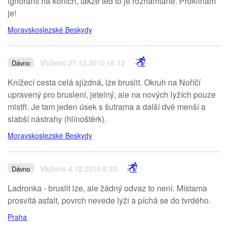
ignoranti na koních, takže teď to je rozhamtané. Proklínám
je!
Moravskoslezské Beskydy
Vloženo 27.12.2010 16:12
Dávno
Knížecí cesta celá sjízdná, lze bruslit. Okruh na Noříčí
upravený pro bruslení, jetelný, ale na nových lyžích pouze
mistři. Je tam jeden úsek s šutrama a další dvě menší a
slabší nástrahy (hlínoštěrk).
Moravskoslezské Beskydy
Vloženo 4.12.2010 6:33
Dávno
Ladronka - bruslit lze, ale žádný odvaz to není. Místama
prosvítá asfalt, povrch nevede lyži a píchá se do tvrdého.
Praha