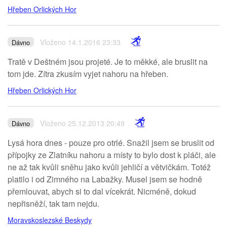
Hřeben Orlických Hor
Vloženo 14.1.2016 23:33
Dávno
Tratě v Deštném jsou projeté. Je to měkké, ale bruslit na
tom jde. Zítra zkusím vyjet nahoru na hřeben.
Hřeben Orlických Hor
Vloženo 25.12.2013 20:49
Dávno
Lysá hora dnes - pouze pro otrlé. Snažil jsem se bruslit od
přípojky ze Zlatníku nahoru a místy to bylo dost k pláči, ale
ne až tak kvůli sněhu jako kvůli jehličí a větvičkám. Totéž
platilo i od Zimného na Labažky. Musel jsem se hodně
přemlouvat, abych si to dal vícekrát. Nicméně, dokud
nepřisněží, tak tam nejdu.
Moravskoslezské Beskydy