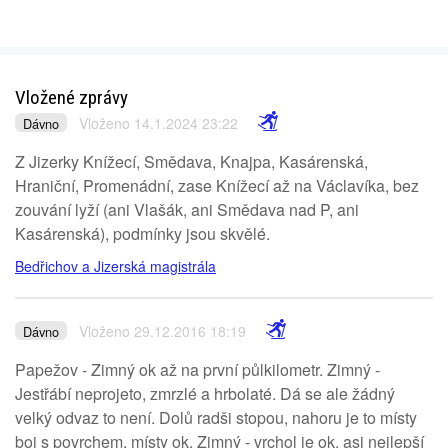
Vložené zprávy
Vloženo 14.1.2024 23:22
Dávno
Z Jizerky Knížecí, Smědava, Knajpa, Kasárenská,
Hraniční, Promenádní, zase Knížecí až na Václavíka, bez
zouvání lyží (ani Vlašák, ani Smědava nad P, ani
Kasárenská), podmínky jsou skvělé.
Bedřichov a Jizerská magistrála
Vloženo 29.12.2016 18:19
Dávno
Papežov - Zimný ok až na první půlkilometr. Zimný -
Jestřábí neprojeto, zmrzlé a hrbolaté. Dá se ale žádný
velký odvaz to není. Dolů radši stopou, nahoru je to místy
boj s povrchem, místy ok. Zimný - vrchol je ok, asi nejlepší