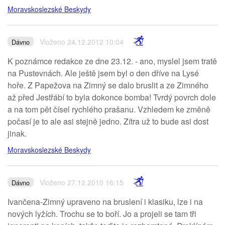
Moravskoslezské Beskydy
Vloženo 24.12.2012 10:04
Dávno
K poznámce redakce ze dne 23.12. - ano, myslel jsem tratě
na Pustevnách. Ale ještě jsem byl o den dříve na Lysé
hoře. Z Papežova na Zimný se dalo bruslit a ze Zimného
až před Jestřábí to byla dokonce bomba! Tvrdý povrch dole
a na tom pět čísel rychlého prašanu. Vzhledem ke změně
počasí je to ale asi stejně jedno. Zítra už to bude asi dost
jinak.
Moravskoslezské Beskydy
Vloženo 27.12.2010 16:15
Dávno
Ivančena-Zimný upraveno na bruslení i klasiku, lze i na
nových lyžích. Trochu se to boří. Jo a projeli se tam tři