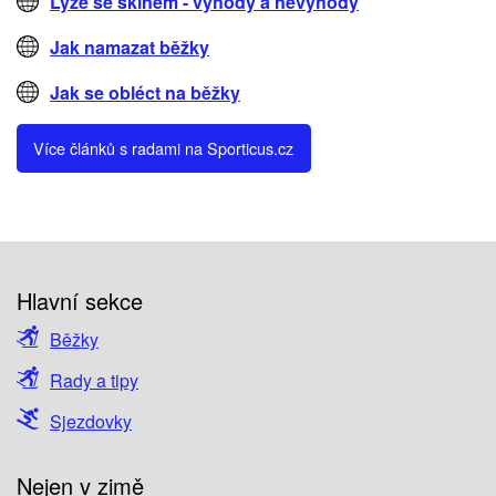
Lyže se skinem - výhody a nevýhody
Jak namazat běžky
Jak se obléct na běžky
Více článků s radami na Sporticus.cz
Hlavní sekce
Běžky
Rady a tipy
Sjezdovky
Nejen v zimě