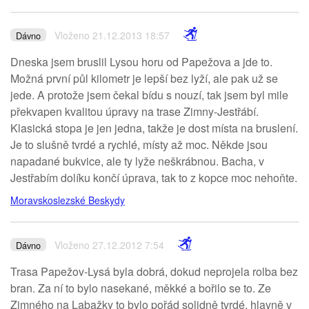
Vloženo 21.12.2013 18:57
Dávno
Dneska jsem bruslil Lysou horu od Papežova a jde to.
Možná první půl kilometr je lepší bez lyží, ale pak už se
jede. A protože jsem čekal bídu s nouzí, tak jsem byl mile
překvapen kvalitou úpravy na trase Zimny-Jestřábí.
Klasická stopa je jen jedna, takže je dost místa na bruslení.
Je to slušně tvrdé a rychlé, místy až moc. Někde jsou
napadané bukvice, ale ty lyže neškrábnou. Bacha, v
Jestřabím dolíku končí úprava, tak to z kopce moc nehoňte.
Moravskoslezské Beskydy
Vloženo 27.12.2012 7:54
Dávno
Trasa Papežov-Lysá byla dobrá, dokud neprojela rolba bez
bran. Za ní to bylo nasekané, měkké a bořilo se to. Ze
Zimného na Labažky to bylo pořád solidně tvrdé, hlavně v