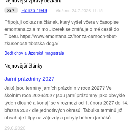
Nejnovější zprávy běžkařů
Honza 1949
Vloženo 24.7.2026 11:15
23.7.
Připojuji odkaz na článek, který vyšel včera v časopise
emontana.cz,a mimo Jizerek se zmiňuje o mé cestě do
Tibetu. https://www.emontana.cz/honza-cernoch-tibet-
zkusenosti-tibetska-doga/
Bedřichov a Jizerská magistrála
Nejnovější články
Jarní prázdniny 2027
Jaké jsou termíny jarních prázdnin v roce 2027? Ve
školním roce 2026/2027 jsou jarní prázdniny jako obvykle
týden dlouhé a konají se v rozmezí od 1. února 2027 do 14.
března 2027 dle jednotlivých okresů. Tabulka termínů již
obsahuje i tipy na zájezdy a pobyty během jarňáků.
29.6.2026