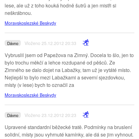
lese, ale už z toho kouká hodně šutrů a jen mistři si
neškrábnou.
Moravskoslezské Beskydy
Vloženo 25.12.2012 20:33
Dávno
Vybruslil jsem od Papežova na Zimný. Docela to šlo, jen to
bylo trochu měkčí a lehce rozdupané od pěšců. Ze
Zimného se dalo dojet na Labažky, tam už je vytáté místo.
Nejlepší to bylo mezi Labažkami a severní sjezdovkou,
místy (v lese) bych to označil za
Moravskoslezské Beskydy
Vloženo 23.12.2012 20:23
Dávno
Upravené standardní běžecké tratě. Podmínky na bruslení
solidní, místy jsou vyhrnuté kamínky, ale dá se jim vyhnout.