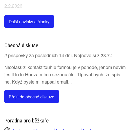
2.2.2026
Další novinky a články
Obecná diskuse
2 příspěvky za posledních 14 dní. Nejnovější z 23.7.:
Nicolas02: kontakt touhle formou je v pohodě, jenom nevím
jestli to tu Honza mimo sezónu čte. Tipoval bych, že spíš
ne. Když byste mi napsal email...
Přejít do obecné diskuze
Poradna pro běžkaře