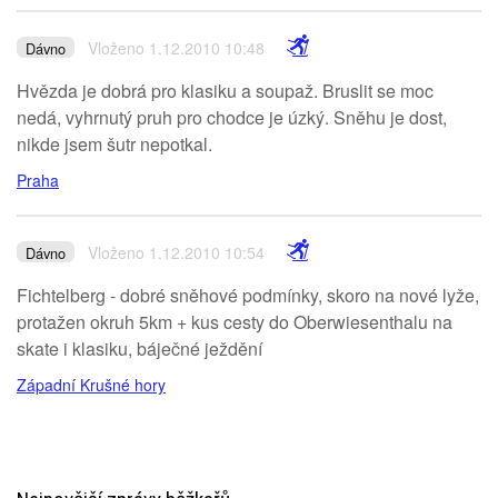
Vloženo 1.12.2010 10:48
Dávno
Hvězda je dobrá pro klasiku a soupaž. Bruslit se moc
nedá, vyhrnutý pruh pro chodce je úzký. Sněhu je dost,
nikde jsem šutr nepotkal.
Praha
Vloženo 1.12.2010 10:54
Dávno
Fichtelberg - dobré sněhové podmínky, skoro na nové lyže,
protažen okruh 5km + kus cesty do Oberwiesenthalu na
skate i klasiku, báječné ježdění
Západní Krušné hory