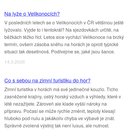
Na lyže o Velikonocích?
V posledních letech se o Velikonocích v ČR většinou ještě
lyžovalo. Vyjde to i tentokrát? Na sjezdovkách určitě, na
běžkách těžko říct. Letos sice vychází Velikonoce na brzký
termín, ovšem zásoba sněhu na horách je oproti typické
situaci tak desetinová. Podívejme se, jaké jsou šance.
14.3.2026
Co s sebou na zimní turistiku do hor?
Zimní turistika v horách má své jedinečné kouzlo. Ticho
zasněžené krajiny, ostrý horský vzduch a výhledy, které v
létě nezažijete. Zároveň ale klade vyšší nároky na
přípravu. Počasí se může rychle změnit, teploty klesají
hluboko pod nulu a jakákoliv chyba ve výbavě je znát.
Správně zvolená výstroj tak není luxus, ale nutnost.