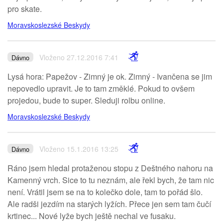
pro skate.
Moravskoslezské Beskydy
Vloženo 27.12.2016 7:41
Dávno
Lysá hora: Papežov - Zimný je ok. Zimný - Ivančena se jim
nepovedlo upravit. Je to tam změklé. Pokud to ovšem
projedou, bude to super. Sleduji rolbu online.
Moravskoslezské Beskydy
Vloženo 15.1.2016 13:25
Dávno
Ráno jsem hledal protaženou stopu z Deštného nahoru na
Kamenný vrch. Sice to tu neznám, ale řekl bych, že tam nic
není. Vrátil jsem se na to kolečko dole, tam to pořád šlo.
Ale radši jezdím na starých lyžích. Přece jen sem tam čučí
krtinec... Nové lyže bych ještě nechal ve fusaku.