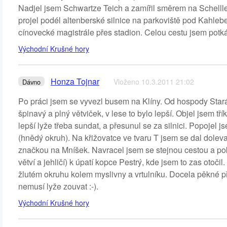
Nadjel jsem Schwartze Teich a zamířil směrem na Schellle
projel podél altenberské silnice na parkoviště pod Kahle
cínovecké magistrále přes stadion. Celou cestu jsem potká
Východní Krušné hory
Honza Tojnar
Vloženo 10.3.2011 21:02
Dávno
Po práci jsem se vyvezl busem na Klíny. Od hospody Stará 
špinavý a plný větviček, v lese to bylo lepší. Objel jsem tř
lepší lyže třeba sundat, a přesunul se za silnici. Popoje
(hnědý okruh). Na křižovatce ve tvaru T jsem se dal dolev
značkou na Mníšek. Navracel jsem se stejnou cestou a po
větví a jehličí) k úpatí kopce Pestrý, kde jsem to zas otočil
žlutém okruhu kolem myslivny a vrtulníku. Docela pěkné př
nemusí lyže zouvat :-).
Východní Krušné hory