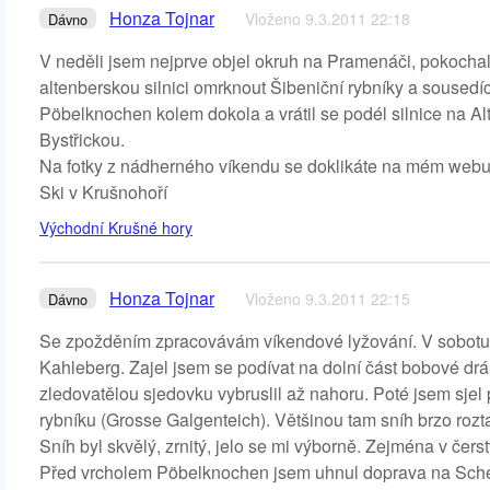
Honza Tojnar
Vloženo 9.3.2011 22:18
Dávno
V neděli jsem nejprve objel okruh na Pramenáči, pokochal
altenberskou silnici omrknout Šibeniční rybníky a sousedí
Pöbelknochen kolem dokola a vrátil se podél silnice na A
Bystřickou.
Na fotky z nádherného víkendu se doklikáte na mém web
Ski v Krušnohoří
Východní Krušné hory
Honza Tojnar
Vloženo 9.3.2011 22:15
Dávno
Se zpožděním zpracovávám víkendové lyžování. V sobotu 
Kahleberg. Zajel jsem se podívat na dolní část bobové dr
zledovatělou sjedovku vybruslil až nahoru. Poté jsem sjel 
rybníku (Grosse Galgenteich). Většinou tam sníh brzo roztaj
Sníh byl skvělý, zrnitý, jelo se mi výborně. Zejména v če
Před vrcholem Pöbelknochen jsem uhnul doprava na Schelle