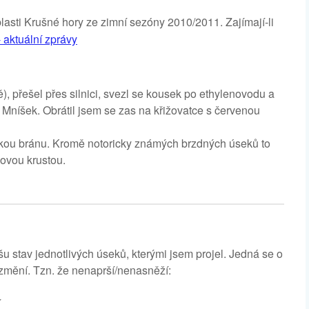
blasti Krušné hory ze zimní sezóny 2010/2011. Zajímají-li
 aktuální zprávy
ě), přešel přes silnici, svezl se kousek po ethylenovodu a
 Mníšek. Obrátil jsem se zas na křižovatce s červenou
ínskou bránu. Kromě notoricky známých brzdných úseků to
dovou krustou.
 stav jednotlivých úseků, kterými jsem projel. Jedná se o
ezmění. Tzn. že nenaprší/nenasněží:
í