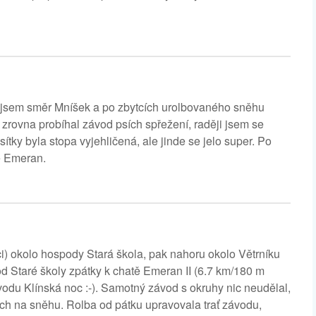
l jsem směr Mníšek a po zbytcích urolbovaného sněhu
m zrovna probíhal závod psích spřežení, raději jsem se
tky byla stopa vyjehličená, ale jinde se jelo super. Po
tě Emeran.
ci) okolo hospody Stará škola, pak nahoru okolo Větrníku
 Staré školy zpátky k chatě Emeran II (6.7 km/180 m
du Klínská noc :-). Samotný závod s okruhy nic neudělal,
ích na sněhu. Rolba od pátku upravovala trať závodu,