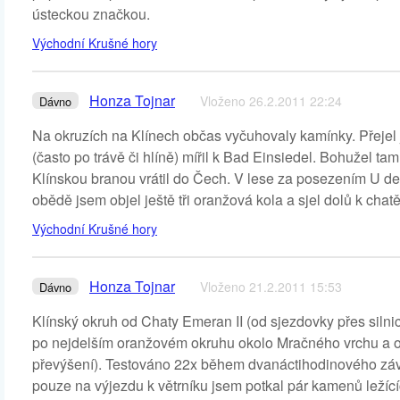
ústeckou značkou.
Východní Krušné hory
Honza Tojnar
Vloženo 26.2.2011 22:24
Dávno
Na okruzích na Klínech občas vyčuhovaly kamínky. Přeje
(často po trávě či hlíně) mířil k Bad Einsiedel. Bohužel ta
Klínskou branou vrátil do Čech. V lese za posezením U desí
obědě jsem objel ještě tři oranžová kola a sjel dolů k cha
Východní Krušné hory
Honza Tojnar
Vloženo 21.2.2011 15:53
Dávno
Klínský okruh od Chaty Emeran II (od sjezdovky přes silni
po nejdelším oranžovém okruhu okolo Mračného vrchu a od
převýšení). Testováno 22x během dvanáctihodinového závo
pouze na výjezdu k větrníku jsem potkal pár kamenů ležíc