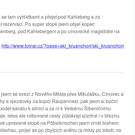
 se tam vyhlídkami a přejel pod Kahleberg a za
cí rezervaci. Po super stopě jsem objel kopec
ltenberg, pod Kahlebergem a po cínovecké magistrále na
u
http://www.tojnar.cz/?page=ski_krusnohori/ski_krusnohori
jsem se svezl z Nového Města přes Mikulášku, Cínovec a
áhy a sjezdovky na kopci Raupennest, pak jsem si boční
podél kanálu k silnici a za ní k Velkému Šibeničnímu
e, letos ale rolbované cesty zůstávají sjízdné i v březnu.
rstvě upravené stopě na Pöbelknochen jsem vrněl blahem.
rhau, projel se po zbytcích sněhu (a místy po trávě) na