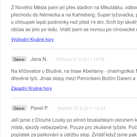
Z Nového Města jsem jel přes stadion na Mikulášku, odboč
přechodu do Německa a na Kahleberg. Super lyžovačka, 
o chloupek lepší podmínky než před 14 dni. Sníh byl skvěl
občas se jelo po ledu. Vrátil jsem se rovnou po cínovecké
Východní Krušné hory
Jana N.
Vloženo 27.2.2011 19:28
Dávno
Na křižovatce u Bludné, na trase Abertamy - (maringotka) 
dřevěné tyči. Jinak stopy mezi Perninkem Božím Darem a
Západní Krušné hory
Pavel P.
Vloženo 27.2.2011 12:34
Dávno
Jeli jsme z Dlouhé Louky po silnici bruslařským okruhem k
místa, sjezdy nebezpečné. Pouze pro zkušené lyžaře. Poč
poplatek za parkování a údržbu stop. Zvlášť když jsme pak