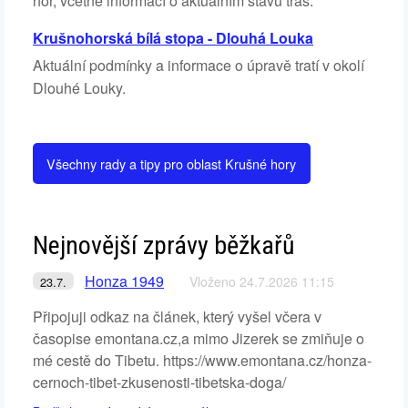
hor, včetně informací o aktuálním stavu tras.
Krušnohorská bílá stopa - Dlouhá Louka
Aktuální podmínky a informace o úpravě tratí v okolí
Dlouhé Louky.
Všechny rady a tipy pro oblast Krušné hory
Nejnovější zprávy běžkařů
Honza 1949
Vloženo 24.7.2026 11:15
23.7.
Připojuji odkaz na článek, který vyšel včera v
časopise emontana.cz,a mimo Jizerek se zmiňuje o
mé cestě do Tibetu. https://www.emontana.cz/honza-
cernoch-tibet-zkusenosti-tibetska-doga/