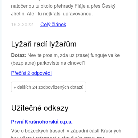
natočenou tu okolo přehrady Fláje a přes Český
Jiřetín. Ale i tu nejkratší upravovanou.
16.2.2022
Celý článek
Lyžaři radí lyžařům
Dotaz:
Nevite prosim, zda uz (zase) funguje velke
(bezplatne) parkoviste na cinovci?
Přečíst 2 odpovědi
+ dalších 24 zodpovězených dotazů
Užitečné odkazy
První Krušnohorská o.p.s.
Vše o běžeckých trasách v západní části Krušných