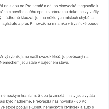
il na stopu na Pramenáč a dál po cínovecké magistrále k
pár cm nového sněhu spolu s námrazou dokonce vytvořily
ý, nádherně klouzal, jen na některých místech chyběl a
 magistrále a přes Klínovčík na mňamku v Bystřické boudě.
Mrtvý rybník jsme našli svazek klíčů, je pověšený na
 Německem jsou stále v báječném stavu.
 německým hranicím. Stopa je zmrzlá, místy jsou vytátá
así bylo nádherné. Překvapila nás novinka - 60 Kč
 ve stopě potkali skupinu německých čtyřkolek a auto s