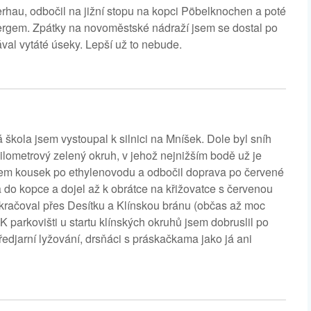
rhau, odbočil na jižní stopu na kopci Pöbelknochen a poté
bergem. Zpátky na novoměstské nádraží jsem se dostal po
val vytáté úseky. Lepší už to nebude.
škola jsem vystoupal k silnici na Mníšek. Dole byl sníh
íkilometrový zelený okruh, v jehož nejnižším bodě už je
l jsem kousek po ethylenovodu a odbočil doprava po červené
a do kopce a dojel až k obrátce na křižovatce s červenou
kračoval přes Desítku a Klínskou bránu (občas až moc
. K parkovišti u startu klínských okruhů jsem dobruslil po
edjarní lyžování, drsňáci s práskačkama jako já ani