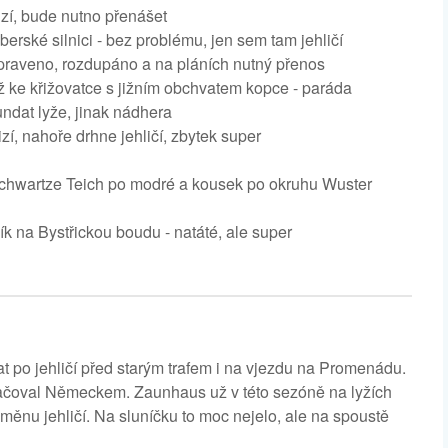
izí, bude nutno přenášet
erské silnici - bez problému, jen sem tam jehličí
eupraveno, rozdupáno a na pláních nutný přenos
ke křižovatce s jižním obchvatem kopce - paráda
undat lyže, jinak nádhera
í, nahoře drhne jehličí, zbytek super
Schwartze Teich po modré a kousek po okruhu Wuster
ík na Bystřickou boudu - natáté, ale super
 po jehličí před starým trafem i na vjezdu na Promenádu.
kračoval Německem. Zaunhaus už v této sezóně na lyžích
změnu jehličí. Na sluníčku to moc nejelo, ale na spoustě