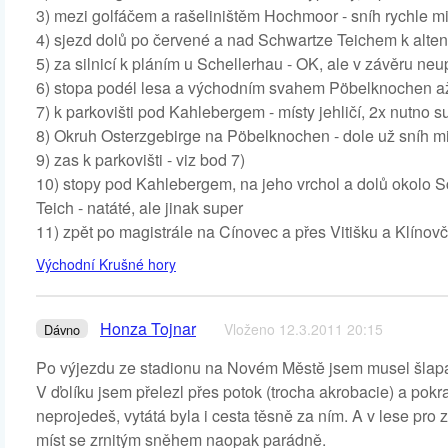
3) mezi golfáčem a rašeliništěm Hochmoor - sníh rychle m
4) sjezd dolů po červené a nad Schwartze Teichem k altenb
5) za silnicí k pláním u Schellerhau - OK, ale v závěru n
6) stopa podél lesa a východním svahem Pöbelknochen až 
7) k parkovišti pod Kahlebergem - místy jehličí, 2x nutno s
8) Okruh Osterzgebirge na Pöbelknochen - dole už sníh miz
9) zas k parkovišti - viz bod 7)
10) stopy pod Kahlebergem, na jeho vrchol a dolů okolo 
Teich - natáté, ale jinak super
11) zpět po magistrále na Cínovec a přes Vitišku a Klínovč
Východní Krušné hory
Honza Tojnar
Vloženo 12.3.2011 20:15
Dávno
Po výjezdu ze stadionu na Novém Městě jsem musel šlapat
V ďolíku jsem přelezl přes potok (trocha akrobacie) a po
neprojedeš, vytátá byla i cesta těsně za ním. A v lese pro 
míst se zrnitým sněhem naopak parádně.