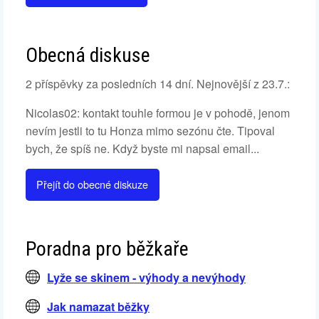
Obecná diskuse
2 příspěvky za posledních 14 dní. Nejnovější z 23.7.:
Nicolas02: kontakt touhle formou je v pohodě, jenom
nevím jestli to tu Honza mimo sezónu čte. Tipoval
bych, že spíš ne. Když byste mi napsal email...
Přejít do obecné diskuze
Poradna pro běžkaře
Lyže se skinem - výhody a nevýhody
Jak namazat běžky