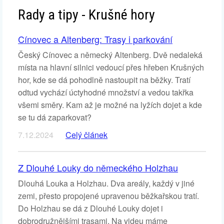
Rady a tipy - Krušné hory
Cínovec a Altenberg: Trasy i parkování
Český Cínovec a německý Altenberg. Dvě nedaleká
místa na hlavní silnici vedoucí přes hřeben Krušných
hor, kde se dá pohodlně nastoupit na běžky. Tratí
odtud vychází úctyhodné množství a vedou takřka
všemi směry. Kam až je možné na lyžích dojet a kde
se tu dá zaparkovat?
7.12.2024
Celý článek
Z Dlouhé Louky do německého Holzhau
Dlouhá Louka a Holzhau. Dva areály, každý v jiné
zemi, přesto propojené upravenou běžkařskou tratí.
Do Holzhau se dá z Dlouhé Louky dojet i
dobrodružnějšími trasami. Na videu máme