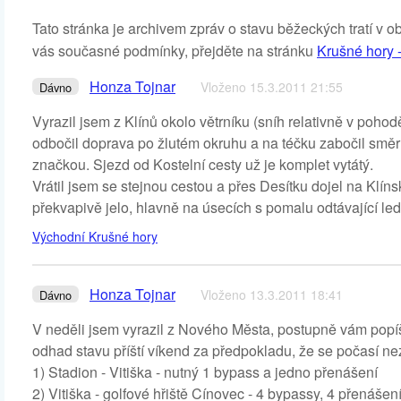
Tato stránka je archivem zpráv o stavu běžeckých tratí v o
vás současné podmínky, přejděte na stránku
Krušné hory -
Honza Tojnar
Vloženo 15.3.2011 21:55
Dávno
Vyrazil jsem z Klínů okolo větrníku (sníh relativně v pohod
odbočil doprava po žlutém okruhu a na téčku zabočil směr
značkou. Sjezd od Kostelní cesty už je komplet vytátý.
Vrátil jsem se stejnou cestou a přes Desítku dojel na Kl
překvapivě jelo, hlavně na úsecích s pomalu odtávající le
Východní Krušné hory
Honza Tojnar
Vloženo 13.3.2011 18:41
Dávno
V neděli jsem vyrazil z Nového Města, postupně vám popíšu
odhad stavu příští víkend za předpokladu, že se počasí n
1) Stadion - Vitiška - nutný 1 bypass a jedno přenášení
2) Vitiška - golfové hřiště Cínovec - 4 bypassy, 4 přenášen