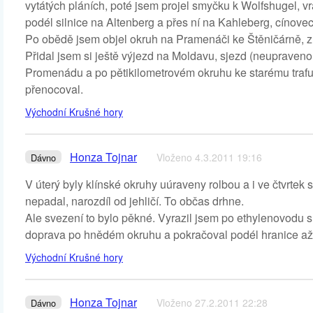
vytátých pláních, poté jsem projel smyčku k Wolfshugel, 
podél silnice na Altenberg a přes ní na Kahleberg, cínove
Po obědě jsem objel okruh na Pramenáči ke Štěničárně, 
Přidal jsem si ještě výjezd na Moldavu, sjezd (neuprave
Promenádu a po pětikilometrovém okruhu ke starému trafu, 
přenocoval.
Východní Krušné hory
Honza Tojnar
Vloženo 4.3.2011 19:16
Dávno
V úterý byly klínské okruhy uúraveny rolbou a i ve čtvrtek
nepadal, narozdíl od jehličí. To občas drhne.
Ale svezení to bylo pěkné. Vyrazil jsem po ethylenovod
doprava po hnědém okruhu a pokračoval podél hranice až
Východní Krušné hory
Honza Tojnar
Vloženo 27.2.2011 22:28
Dávno