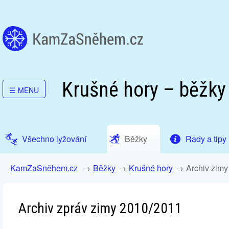
Krušné hory – běžky
☰
MENU
Všechno lyžování
Běžky
Rady a tipy
KamZaSněhem.cz
Běžky
Krušné hory
Archiv zim
Archiv zpráv zimy 2010/2011