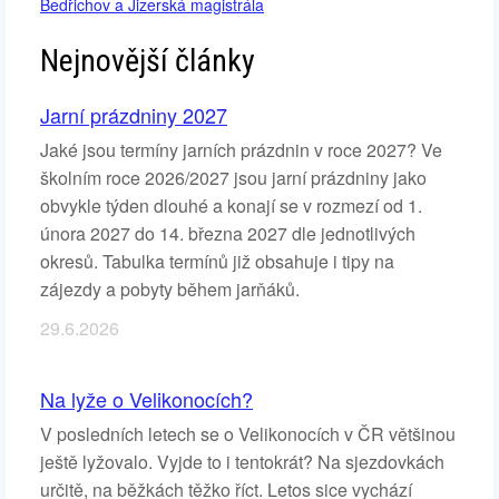
Bedřichov a Jizerská magistrála
Nejnovější články
Jarní prázdniny 2027
Jaké jsou termíny jarních prázdnin v roce 2027? Ve
školním roce 2026/2027 jsou jarní prázdniny jako
obvykle týden dlouhé a konají se v rozmezí od 1.
února 2027 do 14. března 2027 dle jednotlivých
okresů. Tabulka termínů již obsahuje i tipy na
zájezdy a pobyty během jarňáků.
29.6.2026
Na lyže o Velikonocích?
V posledních letech se o Velikonocích v ČR většinou
ještě lyžovalo. Vyjde to i tentokrát? Na sjezdovkách
určitě, na běžkách těžko říct. Letos sice vychází