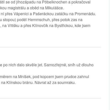
vrátil se od jihozápadu na Pöbelknochen a pokračoval
ckou magistrálu a oběd na Mikulášce.
z ní přes Vápenici a Pašeráckou zatáčku na Promenádu.
nou stopou) podél Hemmschuh, přes potok zas na
na Vitišku a přes Klínovčík na Bystřickou, kde jsem
 se po nich dalo skvěle jet. Samozřejmě, sníh už dlouho
u směrem na Mníšek, pod kopcem jsem prudce zahnul
 na Klínskou bránu. Návrat až za soumraku.