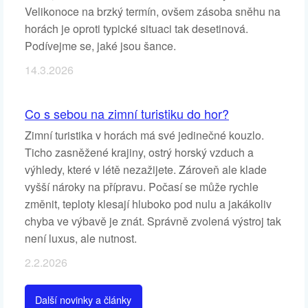
Velikonoce na brzký termín, ovšem zásoba sněhu na
horách je oproti typické situaci tak desetinová.
Podívejme se, jaké jsou šance.
14.3.2026
Co s sebou na zimní turistiku do hor?
Zimní turistika v horách má své jedinečné kouzlo.
Ticho zasněžené krajiny, ostrý horský vzduch a
výhledy, které v létě nezažijete. Zároveň ale klade
vyšší nároky na přípravu. Počasí se může rychle
změnit, teploty klesají hluboko pod nulu a jakákoliv
chyba ve výbavě je znát. Správně zvolená výstroj tak
není luxus, ale nutnost.
2.2.2026
Další novinky a články