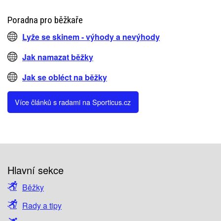
Poradna pro běžkaře
Lyže se skinem - výhody a nevýhody
Jak namazat běžky
Jak se obléct na běžky
Více článků s radami na Sporticus.cz
Hlavní sekce
Běžky
Rady a tipy