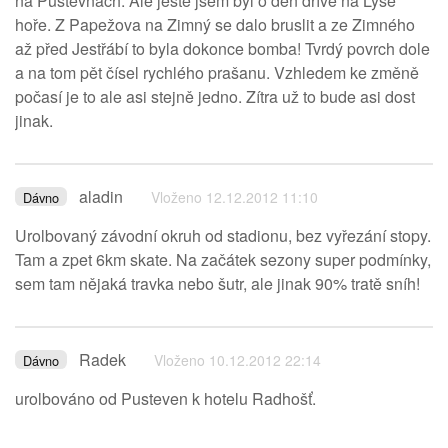
na Pustevnách. Ale ještě jsem byl o den dříve na Lysé
hoře. Z Papežova na Zimný se dalo bruslit a ze Zimného
až před Jestřábí to byla dokonce bomba! Tvrdý povrch dole
a na tom pět čísel rychlého prašanu. Vzhledem ke změně
počasí je to ale asi stejně jedno. Zítra už to bude asi dost
jinak.
aladin
Vloženo 12.12.2012 11:10
Dávno
Urolbovaný závodní okruh od stadionu, bez vyřezání stopy.
Tam a zpet 6km skate. Na začátek sezony super podmínky,
sem tam nějaká travka nebo šutr, ale jinak 90% tratě sníh!
Radek
Vloženo 10.12.2012 22:14
Dávno
urolbováno od Pusteven k hotelu Radhošť.