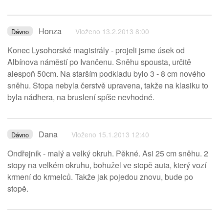
Honza
Vloženo 13.2.2013 8:00
Dávno
Konec Lysohorské magistrály - projeli jsme úsek od
Albínova náměstí po Ivančenu. Sněhu spousta, určitě
alespoň 50cm. Na starším podkladu bylo 3 - 8 cm nového
sněhu. Stopa nebyla čerstvě upravena, takže na klasiku to
byla nádhera, na bruslení spíše nevhodné.
Dana
Vloženo 15.1.2013 12:40
Dávno
Ondřejník - malý a velký okruh. Pěkné. Asi 25 cm sněhu. 2
stopy na velkém okruhu, bohužel ve stopě auta, který vozí
krmení do krmelců. Takže jak pojedou znovu, bude po
stopě.