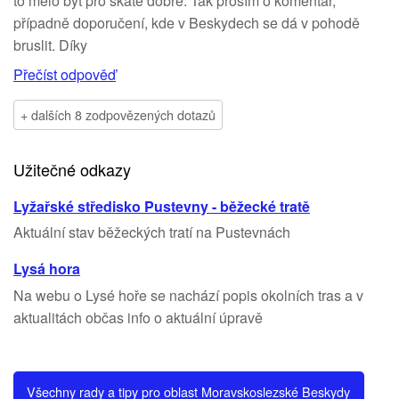
to mělo být pro skate dobré. Tak prosím o komentář,
případně doporučení, kde v Beskydech se dá v pohodě
bruslit. Díky
Přečíst odpověď
+ dalších 8 zodpovězených dotazů
Užitečné odkazy
Lyžařské středisko Pustevny - běžecké tratě
Aktuální stav běžeckých tratí na Pustevnách
Lysá hora
Na webu o Lysé hoře se nachází popis okolních tras a v
aktualitách občas info o aktuální úpravě
Všechny rady a tipy pro oblast Moravskoslezské Beskydy