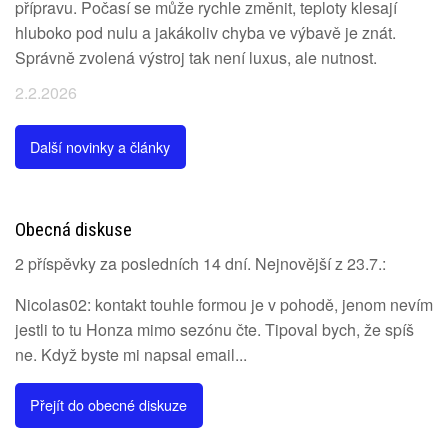
přípravu. Počasí se může rychle změnit, teploty klesají
hluboko pod nulu a jakákoliv chyba ve výbavě je znát.
Správně zvolená výstroj tak není luxus, ale nutnost.
2.2.2026
Další novinky a články
Obecná diskuse
2 příspěvky za posledních 14 dní. Nejnovější z 23.7.:
Nicolas02: kontakt touhle formou je v pohodě, jenom nevím
jestli to tu Honza mimo sezónu čte. Tipoval bych, že spíš
ne. Když byste mi napsal email...
Přejít do obecné diskuze