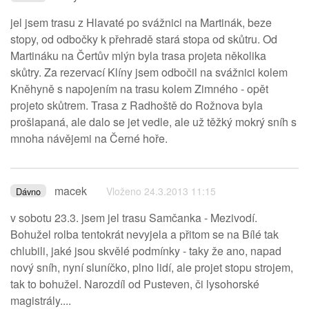
jel jsem trasu z Hlavaté po svážnici na Martinák, beze
stopy, od odbočky k přehradě stará stopa od skůtru. Od
Martináku na Čertův mlýn byla trasa projeta několika
skůtry. Za rezervací Klíny jsem odbočil na svážnici kolem
Kněhyně s napojením na trasu kolem Zimného - opět
projeto skůtrem. Trasa z Radhoště do Rožnova byla
prošlapaná, ale dalo se jet vedle, ale už těžký mokrý sníh s
mnoha návějemi na Černé hoře.
macek
Vloženo 24.3.2013 11:15
Dávno
v sobotu 23.3. jsem jel trasu Samčanka - Mezivodí.
Bohužel rolba tentokrát nevyjela a přitom se na Bílé tak
chlubili, jaké jsou skvělé podmínky - taky že ano, napad
nový sníh, nyní sluníčko, plno lidí, ale projet stopu strojem,
tak to bohužel. Narozdíl od Pusteven, či lysohorské
magistrály....