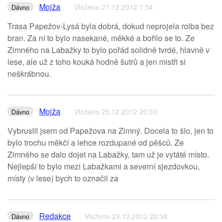
Mojža
Vloženo 27.12.2012 7:54
Dávno
Trasa Papežov-Lysá byla dobrá, dokud neprojela rolba bez
bran. Za ní to bylo nasekané, měkké a bořilo se to. Ze
Zimného na Labažky to bylo pořád solidně tvrdé, hlavně v
lese, ale už z toho kouká hodně šutrů a jen mistři si
neškrábnou.
Mojža
Vloženo 25.12.2012 20:33
Dávno
Vybruslil jsem od Papežova na Zimný. Docela to šlo, jen to
bylo trochu měkčí a lehce rozdupané od pěšců. Ze
Zimného se dalo dojet na Labažky, tam už je vytáté místo.
Nejlepší to bylo mezi Labažkami a severní sjezdovkou,
místy (v lese) bych to označil za
Redakce
Vloženo 23.12.2012 22:38
Dávno