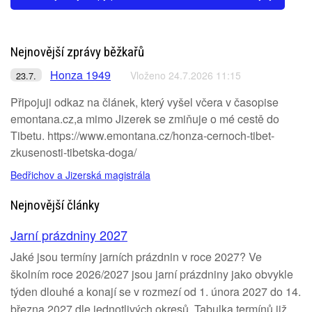
Nejnovější zprávy běžkařů
Honza 1949
Vloženo 24.7.2026 11:15
23.7.
Připojuji odkaz na článek, který vyšel včera v časopise
emontana.cz,a mimo Jizerek se zmiňuje o mé cestě do
Tibetu. https://www.emontana.cz/honza-cernoch-tibet-
zkusenosti-tibetska-doga/
Bedřichov a Jizerská magistrála
Nejnovější články
Jarní prázdniny 2027
Jaké jsou termíny jarních prázdnin v roce 2027? Ve
školním roce 2026/2027 jsou jarní prázdniny jako obvykle
týden dlouhé a konají se v rozmezí od 1. února 2027 do 14.
března 2027 dle jednotlivých okresů. Tabulka termínů již