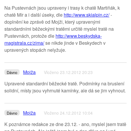
Na Pustevnách jsou upraveny i trasy k chatě Martiňák, k
chatě Mír a i další úseky, dle
http://www.skialpin.cz/
-
doplnění ke zprávě od Mojži, který upravenými
standardními běžeckými tratěmi určitě myslel tratě na
Pustevnách, protože dle
http://www.beskydska-
magistrala.cz/zima/
se nikde jinde v Beskydech v
upravených stopách nelyžuje.
Mojža
Vloženo 23.12.2012 20:23
Dávno
Upravené standardní běžecké tratě. Podmínky na bruslení
solidní, místy jsou vyhrnuté kamínky, ale dá se jim vyhnout.
Mojža
Vloženo 24.12.2012 10:04
Dávno
K poznámce redakce ze dne 23.12. - ano, myslel jsem tratě