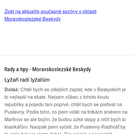
Zpět na aktuality současné sezóny v oblasti
Moravskoslezské Beskydy
Rady a tipy - Moravskoslezské Beskydy
Lyžaři radí lyžařům
Dotaz:
Chtěl bych se zdejších zeptat, kde v Beskydech je
to nejlepší na skate. Nejsem vůbec z tohoto koutu
republiky a pojedu tam poprvé, chtěl bych se podívat na
Pustevny. Podle toho, co jsem viděl na fotkách směrem na
Martinov se ale bojím, že budou úzké stopy a ničil bych to
klasikářům. Naopak jsem vyčetl, že Pustevny-Radhošť by