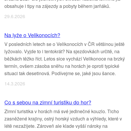
obsahuje i tipy na zájezdy a pobyty během jarňáků.
29.6.2026
Na lyže o Velikonocích?
V posledních letech se o Velikonocích v ČR většinou ještě
lyžovalo. Vyjde to i tentokrát? Na sjezdovkách určitě, na
běžkách těžko říct. Letos sice vychází Velikonoce na brzký
termín, ovšem zásoba sněhu na horách je oproti typické
situaci tak desetinová. Podívejme se, jaké jsou šance.
14.3.2026
Co s sebou na zimní turistiku do hor?
Zimní turistika v horách má své jedinečné kouzlo. Ticho
zasněžené krajiny, ostrý horský vzduch a výhledy, které v
létě nezažijete. Zároveň ale klade vyšší nároky na