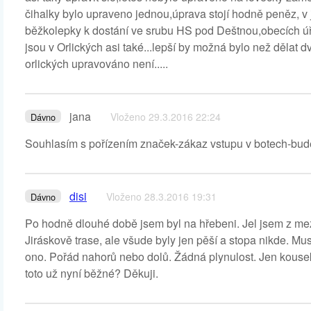
čihalky bylo upraveno jednou,úprava stojí hodně peněz, v 
běžkolepky k dostání ve srubu HS pod Deštnou,obecích úř
jsou v Orlických asi také...lepší by možná bylo než dělat dv
orlických upravováno není.....
jana
Vloženo 29.3.2016 22:24
Dávno
Souhlasím s pořízením značek-zákaz vstupu v botech-bude 
disi
Vloženo 28.3.2016 19:31
Dávno
Po hodně dlouhé době jsem byl na hřebeni. Jel jsem z mezi
Jiráskově trase, ale všude byly jen pěší a stopa nikde. Mu
ono. Pořád nahorů nebo dolů. Žádná plynulost. Jen kousek
toto už nyní běžné? Děkuji.