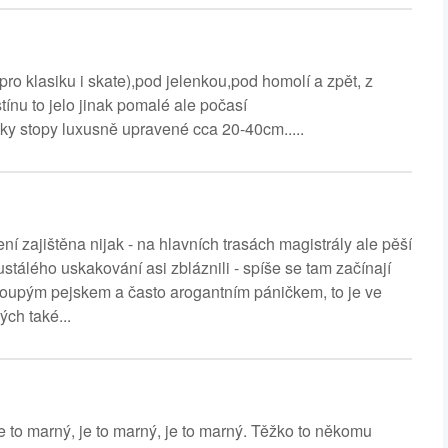
ro klasiku i skate),pod jelenkou,pod homolí a zpět, z
ínu to jelo jinak pomalé ale počasí
aky stopy luxusně upravené cca 20-40cm.....
 zajištěna nijak - na hlavních trasách magistrály ale pěší
stálého uskakování asi zbláznili - spíše se tam začínají
loupým pejskem a často arogantním páničkem, to je ve
ch také...
je to marný, je to marný, je to marný. Těžko to někomu