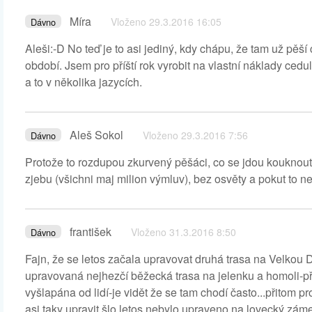
Míra
Vloženo 29.3.2016 16:05
Dávno
Aleši:-D No teď je to asi jediný, kdy chápu, že tam už pěš
období. Jsem pro příští rok vyrobit na vlastní náklady ce
a to v několika jazycích.
Aleš Sokol
Vloženo 29.3.2016 7:56
Dávno
Protože to rozdupou zkurvený pěšáci, co se jdou koukno
zjebu (všichni maj milion výmluv), bez osvěty a pokut to ne
františek
Vloženo 31.3.2016 8:50
Dávno
Fajn, že se letos začala upravovat druhá trasa na Velkou
upravovaná nejhezčí běžecká trasa na jelenku a homoli-pří
vyšlapána od lidí-je vidět že se tam chodí často...přitom pr
asi taky upravit šlo,letos nebylo upraveno na lovecký zám