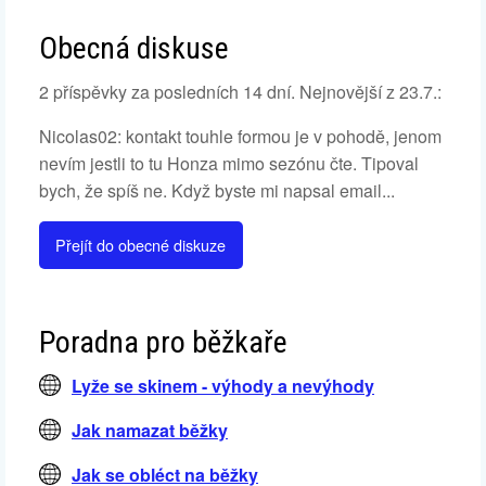
Obecná diskuse
2 příspěvky za posledních 14 dní. Nejnovější z 23.7.:
Nicolas02: kontakt touhle formou je v pohodě, jenom
nevím jestli to tu Honza mimo sezónu čte. Tipoval
bych, že spíš ne. Když byste mi napsal email...
Přejít do obecné diskuze
Poradna pro běžkaře
Lyže se skinem - výhody a nevýhody
Jak namazat běžky
Jak se obléct na běžky