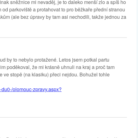
 jinak sněžnice mi nevaděj, je to daleko menší zlo a spíš ho
m od parkoviště a protahovat to pro běžkaře přední stranou
šákům (ale bez úpravy by tam asi nechodili, takže jednou za
ud by to nebylo protažené. Letos jsem potkal partu
 poděkoval, že mi krásně uhnuli na kraj a proč tam
že ve stopě (na klasiku) přeci nejdou. Bohužel tohle
ch-du0-/olomouc-zpravy.aspx?