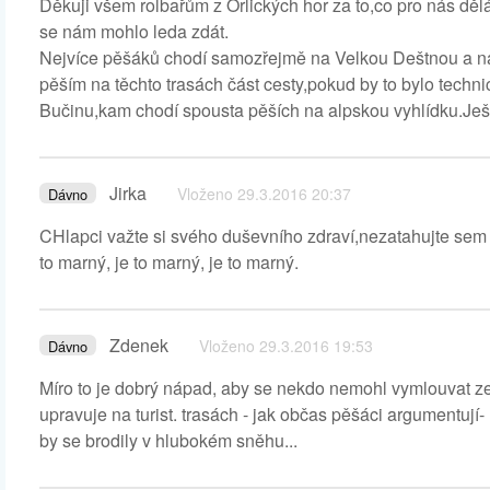
Děkuji všem rolbařům z Orlických hor za to,co pro nás dělá
se nám mohlo leda zdát.
Nejvíce pěšáků chodí samozřejmě na Velkou Deštnou a na 
pěším na těchto trasách část cesty,pokud by to bylo tech
Bučinu,kam chodí spousta pěších na alpskou vyhlídku.Ješ
Jirka
Vloženo 29.3.2016 20:37
Dávno
CHlapci važte si svého duševního zdraví,nezatahujte sem ty
to marný, je to marný, je to marný.
Zdenek
Vloženo 29.3.2016 19:53
Dávno
Míro to je dobrý nápad, aby se nekdo nemohl vymlouvat ze 
upravuje na turist. trasách - jak občas pěšáci argumentují- 
by se brodily v hlubokém sněhu...