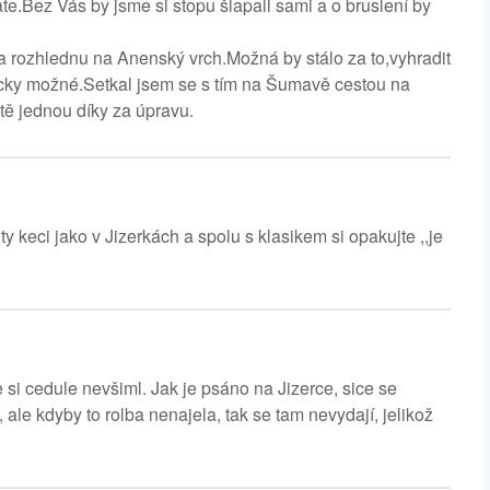
te.Bez Vás by jsme si stopu šlapali sami a o bruslení by
rozhlednu na Anenský vrch.Možná by stálo za to,vyhradit
nicky možné.Setkal jsem se s tím na Šumavě cestou na
tě jednou díky za úpravu.
 keci jako v Jizerkách a spolu s klasikem si opakujte ,,je
si cedule nevšiml. Jak je psáno na Jizerce, sice se
, ale kdyby to rolba nenajela, tak se tam nevydají, jelikož