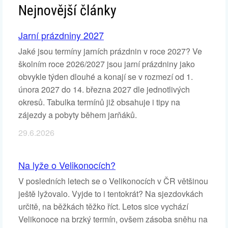
Nejnovější články
Jarní prázdniny 2027
Jaké jsou termíny jarních prázdnin v roce 2027? Ve
školním roce 2026/2027 jsou jarní prázdniny jako
obvykle týden dlouhé a konají se v rozmezí od 1.
února 2027 do 14. března 2027 dle jednotlivých
okresů. Tabulka termínů již obsahuje i tipy na
zájezdy a pobyty během jarňáků.
29.6.2026
Na lyže o Velikonocích?
V posledních letech se o Velikonocích v ČR většinou
ještě lyžovalo. Vyjde to i tentokrát? Na sjezdovkách
určitě, na běžkách těžko říct. Letos sice vychází
Velikonoce na brzký termín, ovšem zásoba sněhu na