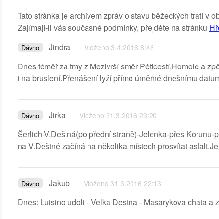
Tato stránka je archivem zpráv o stavu běžeckých tratí v 
Zajímají-li vás současné podmínky, přejděte na stránku
Hř
Jindra
Vloženo 3.4.2016 8:46
Dávno
Dnes téměř za tmy z Mezivrší směr Pěticestí,Homole a zpět.
i na bruslení.Přenášení lyží přímo úměrné dnešnímu datu
Jirka
Vloženo 31.3.2016 23:20
Dávno
Šerlich-V.Deštná(po přední straně)-Jelenka-přes Korunu-p
na V.Deštné začíná na několika místech prosvítat asfalt.Je
Jakub
Vloženo 31.3.2016 22:13
Dávno
Dnes: Luisino udoli - Velka Destna - Masarykova chata a 