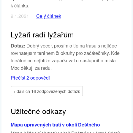
k článku.
9.1.2021
Celý článek
Lyžaři radí lyžařům
Dotaz:
Dobrý vecer, prosím o tip na trasu s nejlépe
rovinatejsim terénem či okruhy pro začátečníky. Kde
ideálně co nejblíže zaparkovat u nástupního místa.
Moc děkuji za radu.
Přečíst 2 odpovědi
+ dalších 16 zodpovězených dotazů
Užitečné odkazy
Mapa upravených tratí v okolí Deštného