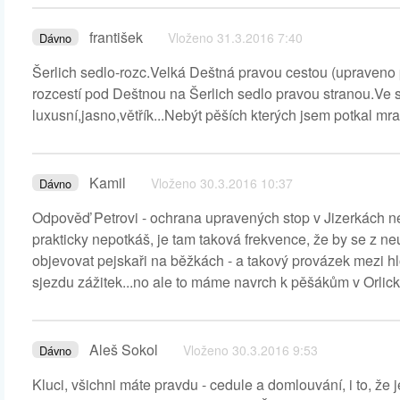
františek
Vloženo 31.3.2016 7:40
Dávno
Šerlich sedlo-rozc.Velká Deštná pravou cestou (upraveno p
rozcestí pod Deštnou na Šerlich sedlo pravou stranou.Ve st
luxusní,jasno,větřík...Nebýt pěších kterých jsem potkal mr
Kamil
Vloženo 30.3.2016 10:37
Dávno
Odpověď Petrovi - ochrana upravených stop v Jizerkách není
prakticky nepotkáš, je tam taková frekvence, že by se z neu
objevovat pejskaři na běžkách - a takový provázek mezi h
sjezdu zážitek...no ale to máme navrch k pěšákům v Orlický
Aleš Sokol
Vloženo 30.3.2016 9:53
Dávno
Kluci, všichni máte pravdu - cedule a domlouvání, i to, že 