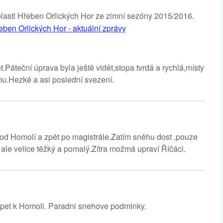
oblasti Hřeben Orlických Hor ze zimní sezóny 2015/2016.
eben Orlických Hor - aktuální zprávy
Páteční úprava byla ještě vidět,stopa tvrdá a rychlá,místy
mu.Hezké a asi poslední svezení.
od Homolí a zpět po magistrále.Zatím sněhu dost ,pouze
 ale velice těžký a pomalý.Zítra možmá upraví Říčáci.
zpet k Homoli. Paradni snehove podminky.