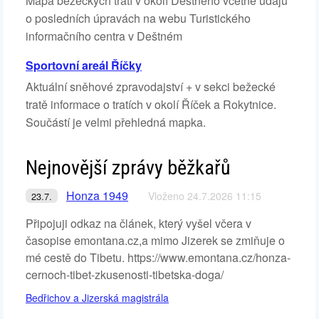
Mapa běžeckých tratí v okolí Deštného včetně údajů
o posledních úpravách na webu Turistického
informačního centra v Deštném
Sportovní areál Říčky
Aktuální sněhové zpravodajství + v sekci bežecké
tratě informace o tratích v okolí Říček a Rokytnice.
Součástí je velmi přehledná mapka.
Nejnovější zprávy běžkařů
Honza 1949
Vloženo 24.7.2026 11:15
23.7.
Připojuji odkaz na článek, který vyšel včera v
časopise emontana.cz,a mimo Jizerek se zmiňuje o
mé cestě do Tibetu. https://www.emontana.cz/honza-
cernoch-tibet-zkusenosti-tibetska-doga/
Bedřichov a Jizerská magistrála