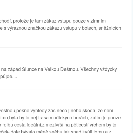
í chodí, protože je tam zákaz vstupu pouze v zimním
dule s výraznou značkou zákazu vstupu v botech, sněžnicích
ut na západ Slunce na Velkou Deštnou. Všechny vždycky
půjde....
 Deštnou,pěkné výhledy zas něco jiného,škoda, že není
mo,byla by to nej trasa v orlických horách, zatím je pouze
o rolbu cesta ideální,z mezivrší na pěticestí vrchem by to
eček- dole bývalo méně sněhu tak snad kvůli tomu a z