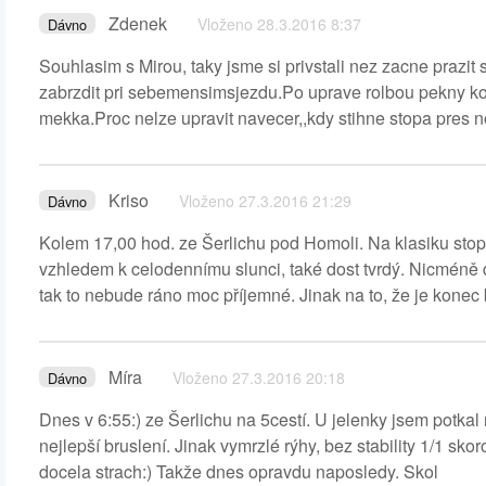
Zdenek
Vloženo 28.3.2016 8:37
Dávno
Souhlasim s Mirou, taky jsme si privstali nez zacne prazit
zabrzdit pri sebemensimsjezdu.Po uprave rolbou pekny kob
mekka.Proc nelze upravit navecer,,kdy stihne stopa pres 
Kriso
Vloženo 27.3.2016 21:29
Dávno
Kolem 17,00 hod. ze Šerlichu pod Homoli. Na klasiku stopy
vzhledem k celodennímu slunci, také dost tvrdý. Nicméně d
tak to nebude ráno moc příjemné. Jinak na to, že je konec
Míra
Vloženo 27.3.2016 20:18
Dávno
Dnes v 6:55:) ze Šerlichu na 5cestí. U jelenky jsem potka
nejlepší bruslení. Jinak vymrzlé rýhy, bez stability 1/1 sk
docela strach:) Takže dnes opravdu naposledy. Skol