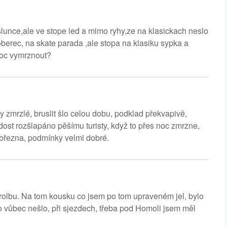
 slunce,ale ve stope led a mimo ryhy,ze na klasickach neslo
erec, na skate parada ,ale stopa na klasiku sypka a
noc vymrznout?
 zmrzlé, bruslit šlo celou dobu, podklad překvapivě,
ost rozšlapáno pěšímu turisty, když to přes noc zmrzne,
 března, podmínky velmi dobré.
l rolbu. Na tom kousku co jsem po tom upraveném jel, bylo
oro vůbec nešlo, při sjezdech, třeba pod Homoli jsem měl