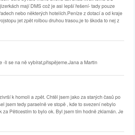
jizerkách mají DMS což je asi lepší řešení- tady pouze
adech nebo některých hotelích.Peníze z dotací a od kraje
ojstopu jet zpět rolbou druhou trasou,je to škoda to nej z
-li se na ně vybírat,přispějeme.Jana a Martin
vrší k homoli a zpět. Chtěl jsem jako za starých časů po
sel jsem tedy paraelně ve stopě , kde to svezení nebylo
 za Pěticestím to bylo ok. Byl jsem tím hodně zklamán. Je