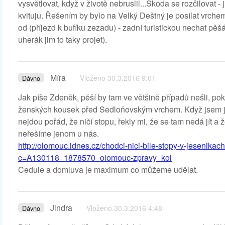
vysvětlovat, když v životě nebruslil...Škoda se rozčilovat -
kvituju. Řešením by bylo na Velký Deštný je posílat vrche
od (příjezd k bufíku zezadu) - zadní turistickou nechat pě
uherák jim to taky projet).
Míra
Vloženo 30.3.2016 9:01
Dávno
Jak píše Zdeněk, pěší by tam ve většině případů nešli, pok
ženských kousek před Sedloňovským vrchem. Když jsem jim
nejdou pořád, že ničí stopu, řekly mi, že se tam nedá jít a 
neřešíme jenom u nás.
http://olomouc.idnes.cz/chodci-nici-bile-stopy-v-jesenika
c=A130118_1878570_olomouc-zpravy_kol
Cedule a domluva je maximum co můžeme udělat.
Jindra
Vloženo 30.3.2016 4:48
Dávno