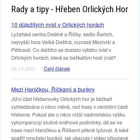
Rady a tipy - Hřeben Orlických Hor
10 důležitých míst v Orlických horách
Lyžařská centra Deštné a Říčky, sedlo Šerlich,
nejvyšší hora Velká Deštná, rozcestí Mezivrší a
Pěticestí. Co dalšího se dostalo výběru míst v
Orlických horách, která se bežkařům hodí znát?
28.12.2021
Celý článek
Mezi Haničkou, Říčkami a bunkry
Jižní část hřebenovky Orlických hor je běžkaři
vyhledávána o něco méně, než trasy v centrální části
hřebene. Pokud ale o něco nižší nadmořskou výšku
vykompenzují slušné sněhové podmínky, dá se na
trase mezi Haničkou a Říčkami pěkně lyžovat. A také
spatřit množství bunkrů, jak ukazuje i video připojené