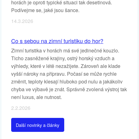
horách je oproti typické situaci tak desetinová.
Podívejme se, jaké jsou šance.
14.3.2026
Co s sebou na zimní turistiku do hor?
Zimní turistika v horách má své jedinečné kouzlo.
Ticho zasněžené krajiny, ostrý horský vzduch a
výhledy, které v létě nezažijete. Zároveň ale klade
vyšší nároky na přípravu. Počasí se může rychle
změnit, teploty klesají hluboko pod nulu a jakákoliv
chyba ve výbavě je znát. Správně zvolená výstroj tak
není luxus, ale nutnost.
2.2.2026
Další novinky a články