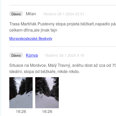
Milan
Vloženo 28.1.2024 22:51
Dávno
Trasa Martiňák Pustevny stopa projeta běžkaři,napadlo pár 
celkem dřina,ale jinak fajn
Moravskoslezské Beskydy
Konva
Vloženo 28.1.2024 9:18
Dávno
Situace na Morávce, Malý Travný, sněhu dost až cca od 70
ideální, stopa od běžkaře, nikde nikdo.
16:26
16:26