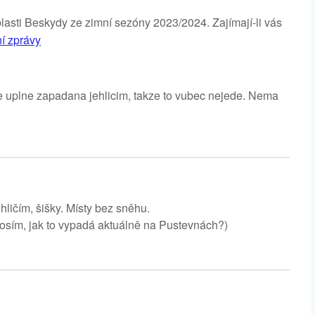
blasti Beskydy ze zimní sezóny 2023/2024. Zajímají-li vás
ní zprávy
 je uplne zapadana jehlicim, takze to vubec nejede. Nema
hličím, šišky. Místy bez sněhu.
rosím, jak to vypadá aktuálně na Pustevnách?)