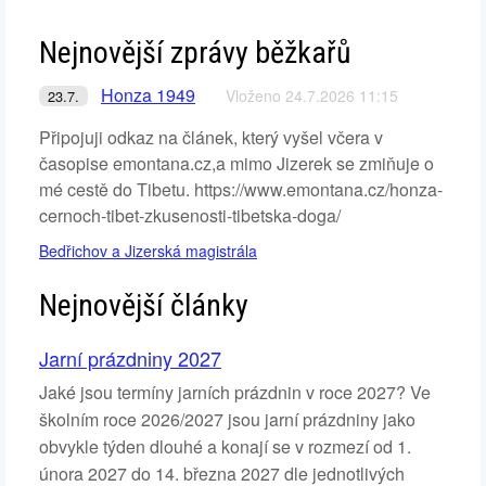
Nejnovější zprávy běžkařů
Honza 1949
Vloženo 24.7.2026 11:15
23.7.
Připojuji odkaz na článek, který vyšel včera v
časopise emontana.cz,a mimo Jizerek se zmiňuje o
mé cestě do Tibetu. https://www.emontana.cz/honza-
cernoch-tibet-zkusenosti-tibetska-doga/
Bedřichov a Jizerská magistrála
Nejnovější články
Jarní prázdniny 2027
Jaké jsou termíny jarních prázdnin v roce 2027? Ve
školním roce 2026/2027 jsou jarní prázdniny jako
obvykle týden dlouhé a konají se v rozmezí od 1.
února 2027 do 14. března 2027 dle jednotlivých