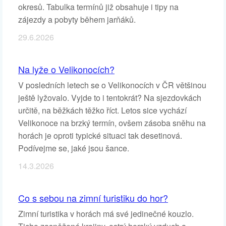
okresů. Tabulka termínů již obsahuje i tipy na
zájezdy a pobyty během jarňáků.
29.6.2026
Na lyže o Velikonocích?
V posledních letech se o Velikonocích v ČR většinou
ještě lyžovalo. Vyjde to i tentokrát? Na sjezdovkách
určitě, na běžkách těžko říct. Letos sice vychází
Velikonoce na brzký termín, ovšem zásoba sněhu na
horách je oproti typické situaci tak desetinová.
Podívejme se, jaké jsou šance.
14.3.2026
Co s sebou na zimní turistiku do hor?
Zimní turistika v horách má své jedinečné kouzlo.