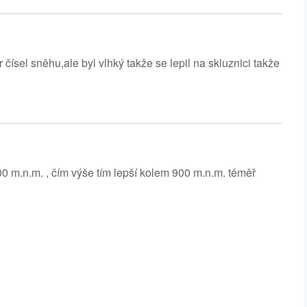
čísel sněhu,ale byl vlhký takže se lepil na skluznici takže
0 m.n.m. , čím výše tím lepší kolem 900 m.n.m. téměř