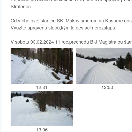
Stratenec.
Od vrcholovej stanice SKI Makov smerom na Kasarne dost
Využite upravenú stopu,kým to pesiaci nerozslapu.
V sobotu 03.02.2024 11.roc.prechodu B-J Magistralou štar
12:31
12:50
13:06