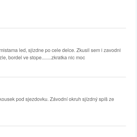
mistama led, sjizdne po cele delce. Zkusil sem i zavodni
, bordel ve stope........zkratka nic moc
kousek pod sjezdovku. Závodní okruh sjízdný spíš ze