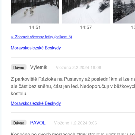
14:51
14:57
1
»
Zobrazit všechny fotky (celkem 6)
Moravskoslezské Beskydy
Výletník
Vloženo 2.2.2024 16:06
Dávno
Z parkoviště Ráztoka na Pustevny až poslední km si lze n
ale část bez sněhu, část jen led. Nedoporučuji v běžkovy
kostelu.
Moravskoslezské Beskydy
PAVOL
Vloženo 1.2.2024 9:06
Dávno
Konečne po dvoch mesiacoch zimy strojovo upravany usek