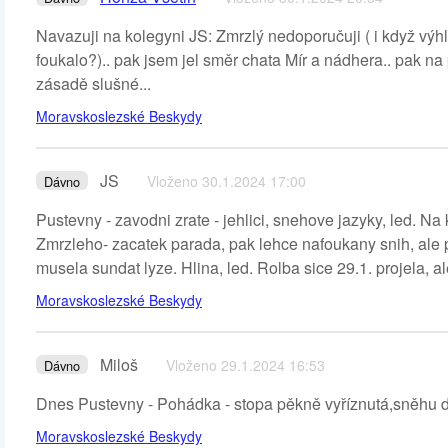
Navazuji na kolegyni JS: Zmrzlý nedoporučuji ( i když výh
foukalo?).. pak jsem jel směr chata Mír a nádhera.. pak na
zásadě slušné...
Moravskoslezské Beskydy
JS
Vloženo 30.1.2024 17:00
Dávno
Pustevny - zavodni zrate - jehlici, snehove jazyky, led. Na k
Zmrzleho- zacatek parada, pak lehce nafoukany snih, ale 
musela sundat lyze. Hlina, led. Rolba sice 29.1. projela, a
Moravskoslezské Beskydy
Miloš
Vloženo 29.1.2024 16:53
Dávno
Dnes Pustevny - Pohádka - stopa pěkně vyříznutá,sněhu 
Moravskoslezské Beskydy