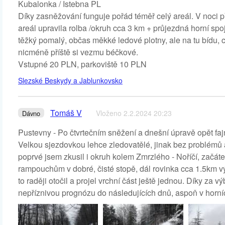
Kubalonka / Istebna PL
Díky zasněžování funguje pořád téměř celý areál. V noci 
areál upravila rolba /okruh cca 3 km + průjezdná horní spo
těžký pomalý, občas měkké ledové plotny, ale na tu bídu, 
nicméně příště si vezmu béčkové.
Vstupné 20 PLN, parkoviště 10 PLN
Slezské Beskydy a Jablunkovsko
Tomáš V
Vloženo 2.2.2024 20:23
Dávno
Pustevny - Po čtvrtečním sněžení a dnešní úpravě opět fa
Velkou sjezdovkou lehce zledovatělé, jinak bez problémů 
poprvé jsem zkusil i okruh kolem Zmrzlého - Noříčí, začátek
rampouchům v dobré, čisté stopě, dál rovinka cca 1.5km vý
to raději otočil a projel vrchní část ještě jednou. Díky za v
nepříznivou prognózu do následujících dnů, aspoň v horní