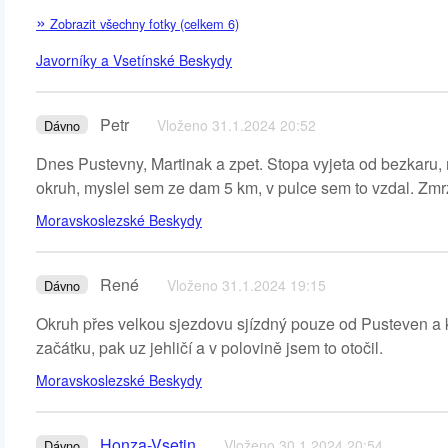
»
Zobrazit všechny fotky (celkem 6)
Javorníky a Vsetínské Beskydy
Petr
Vloženo 31.1.2024 20:52
Dávno
Dnes Pustevny, Martinak a zpet. Stopa vyjeta od bezkaru, 
okruh, myslel sem ze dam 5 km, v pulce sem to vzdal. Zmrzle
Moravskoslezské Beskydy
René
Vloženo 31.1.2024 19:15
Dávno
Okruh přes velkou sjezdovu sjízdný pouze od Pusteven a 
začátku, pak uz jehličí a v polovině jsem to otočil.
Moravskoslezské Beskydy
Honza-Vsetin
Vloženo 30.1.2024 20:54
Dávno