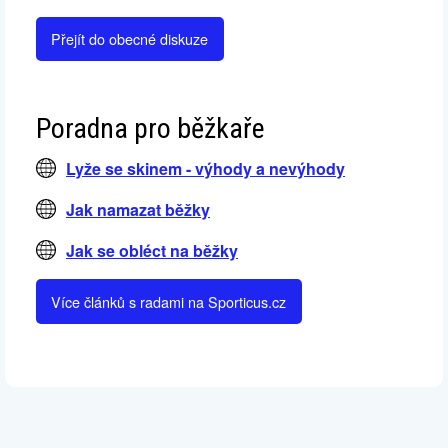
Přejít do obecné diskuze
Poradna pro běžkaře
Lyže se skinem - výhody a nevýhody
Jak namazat běžky
Jak se obléct na běžky
Více článků s radami na Sporticus.cz