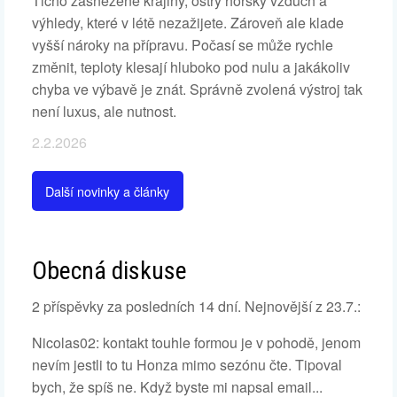
Ticho zasněžené krajiny, ostrý horský vzduch a
výhledy, které v létě nezažijete. Zároveň ale klade
vyšší nároky na přípravu. Počasí se může rychle
změnit, teploty klesají hluboko pod nulu a jakákoliv
chyba ve výbavě je znát. Správně zvolená výstroj tak
není luxus, ale nutnost.
2.2.2026
Další novinky a články
Obecná diskuse
2 příspěvky za posledních 14 dní. Nejnovější z 23.7.:
Nicolas02: kontakt touhle formou je v pohodě, jenom
nevím jestli to tu Honza mimo sezónu čte. Tipoval
bych, že spíš ne. Když byste mi napsal email...