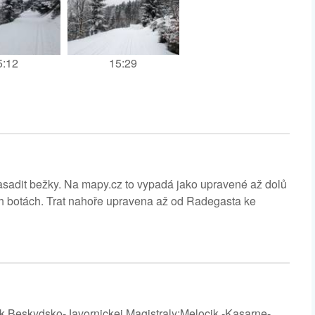
5:12
15:29
asadit bežky. Na mapy.cz to vypadá jako upravené až dolů
ch botách. Trat nahoře upravena až od Radegasta ke
 Beskydsko-Javornickej Magistraly:Melocik -Kasarne-