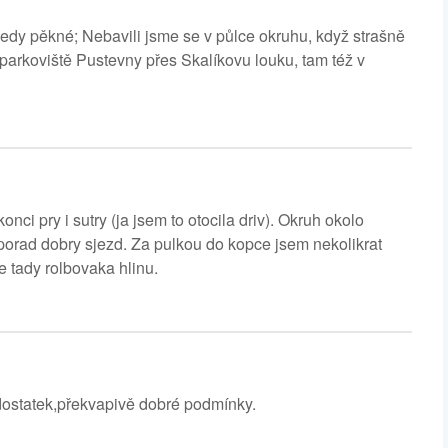
ledy pěkné; Nebavili jsme se v půlce okruhu, když strašně
 parkoviště Pustevny přes Skalíkovu louku, tam též v
onci pry i sutry (ja jsem to otocila driv). Okruh okolo
porad dobry sjezd. Za pulkou do kopce jsem nekolikrat
le tady rolbovaka hlinu.
dostatek,překvapivě dobré podmínky.