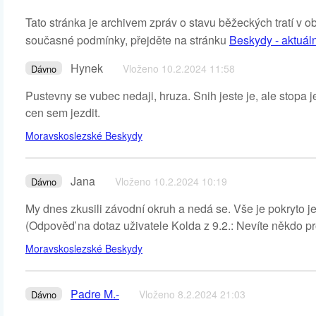
Tato stránka je archivem zpráv o stavu běžeckých tratí v o
současné podmínky, přejděte na stránku
Beskydy - aktuál
Hynek
Vloženo 10.2.2024 11:58
Dávno
Pustevny se vubec nedaji, hruza. Snih jeste je, ale stopa
cen sem jezdit.
Moravskoslezské Beskydy
Jana
Vloženo 10.2.2024 10:19
Dávno
My dnes zkusili závodní okruh a nedá se. Vše je pokryto je
(Odpověď na dotaz uživatele Kolda z 9.2.: Nevíte někdo p
Moravskoslezské Beskydy
Padre M.-
Vloženo 8.2.2024 21:03
Dávno