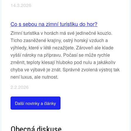
14.3.2026
Co s sebou na zimní turistiku do hor?
Zimní turistika v horách má své jedinečné kouzlo.
Ticho zasněžené krajiny, ostrý horský vzduch a
výhledy, které v létě nezažijete. Zároveň ale klade
vyšší nároky na přípravu. Počasí se může rychle
změnit, teploty klesají hluboko pod nulu a jakákoliv
chyba ve výbavě je znát. Správně zvolená výstroj tak
není luxus, ale nutnost.
2.2.2026
Další novinky a články
Obecná diskuse