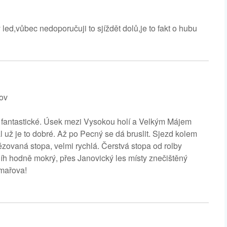
ed,vůbec nedoporučuji to sjíždět dolů,je to fakt o hubu
řov
 fantastické. Úsek mezi Vysokou holí a Velkým Májem
ál už je to dobré. Až po Pecný se dá bruslit. Sjezd kolem
rézovaná stopa, velmi rychlá. Čerstvá stopa od rolby
sníh hodně mokrý, přes Janovický les místy znečištěný
ýmařova!