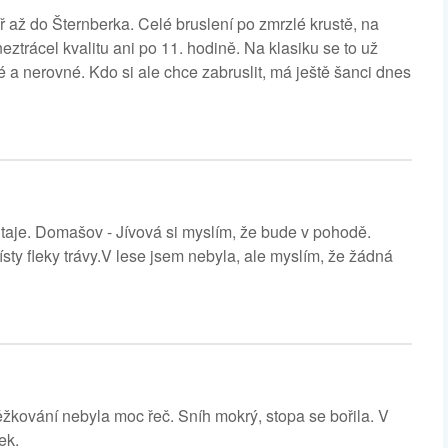
ř až do Šternberka. Celé bruslení po zmrzlé krustě, na
eztrácel kvalitu ani po 11. hodině. Na klasiku se to už
é a nerovné. Kdo si ale chce zabruslit, má ještě šanci dnes
taje. Domašov - Jívová si myslím, že bude v pohodě.
y fleky trávy.V lese jsem nebyla, ale myslím, že žádná
kování nebyla moc řeč. Sníh mokrý, stopa se bořila. V
ek.