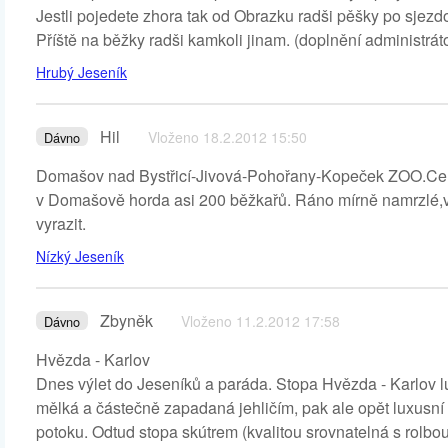
Jestli pojedete zhora tak od Obrazku radši pěšky po sjezdo
Příště na běžky radši kamkoli jinam. (doplnění administrá
Hrubý Jeseník
Hil
Vloženo 18.2.2012 15:50
Dávno
Domašov nad Bystřicí-Jivová-Pohořany-Kopeček ZOO.Celá t
v Domašově horda asi 200 běžkařů. Ráno mírně namrzlé,v o
vyrazit.
Nízký Jeseník
Zbyněk
Vloženo 11.2.2012 17:58
Dávno
Hvězda - Karlov
Dnes výlet do Jeseníků a paráda. Stopa Hvězda - Karlov 
mělká a částečně zapadaná jehličím, pak ale opět luxus
potoku. Odtud stopa skútrem (kvalitou srovnatelná s rolbo