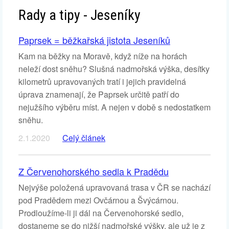
Rady a tipy - Jeseníky
Paprsek = běžkařská jistota Jeseníků
Kam na běžky na Moravě, když níže na horách
neleží dost sněhu? Slušná nadmořská výška, desítky
kilometrů upravovaných tratí i jejich pravidelná
úprava znamenají, že Paprsek určitě patří do
nejužšího výběru míst. A nejen v době s nedostatkem
sněhu.
2.1.2020
Celý článek
Z Červenohorského sedla k Pradědu
Nejvýše položená upravovaná trasa v ČR se nachází
pod Pradědem mezi Ovčárnou a Švýcárnou.
Prodloužíme-li ji dál na Červenohorské sedlo,
dostaneme se do nižší nadmořské výšky, ale už je z