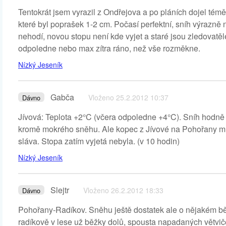
Tentokrát jsem vyrazil z Ondřejova a po pláních dojel témě
které byl poprašek 1-2 cm. Počasí perfektní, sníh výrazně n
nehodí, novou stopu není kde vyjet a staré jsou zledovatěl
odpoledne nebo max zítra ráno, než vše rozměkne.
Nízký Jeseník
Gabča
Vloženo 25.2.2012 10:37
Dávno
Jívová: Teplota +2°C (včera odpoledne +4°C). Sníh hodně 
kromě mokrého sněhu. Ale kopec z Jívové na Pohořany míst
sláva. Stopa zatím vyjetá nebyla. (v 10 hodin)
Nízký Jeseník
Slejtr
Vloženo 26.2.2012 18:33
Dávno
Pohořany-Radíkov. Sněhu ještě dostatek ale o nějakém běž
radíkově v lese už běžky dolů, spousta napadaných větvič