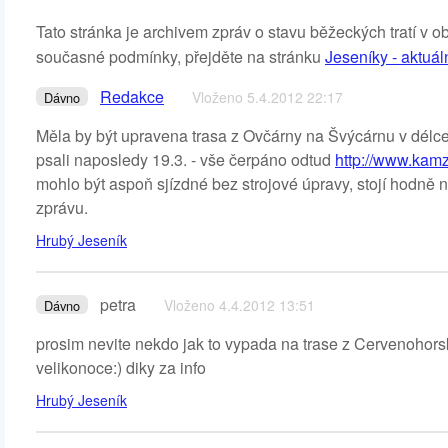
Tato stránka je archivem zpráv o stavu běžeckých tratí v o
současné podmínky, přejděte na stránku
Jeseníky - aktuál
Redakce
Vloženo 5.4.2012 22:17
Dávno
Měla by být upravena trasa z Ovčárny na Švýcárnu v délc
psali naposledy 19.3. - vše čerpáno odtud
http://www.kam
mohlo být aspoň sjízdné bez strojové úpravy, stojí hodně n
zprávu.
Hrubý Jeseník
petra
Vloženo 4.4.2012 13:51
Dávno
prosim nevite nekdo jak to vypada na trase z Cervenohor
velikonoce:) diky za info
Hrubý Jeseník