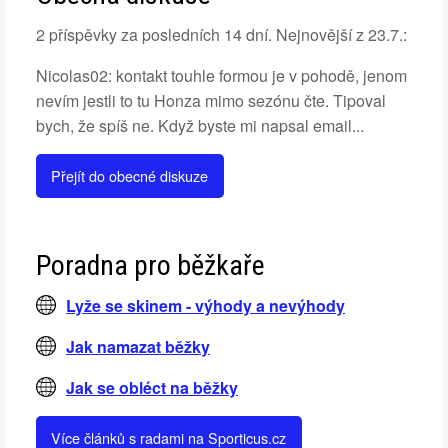
2 příspěvky za posledních 14 dní. Nejnovější z 23.7.:
Nicolas02: kontakt touhle formou je v pohodě, jenom
nevím jestli to tu Honza mimo sezónu čte. Tipoval
bych, že spíš ne. Když byste mi napsal email...
Přejít do obecné diskuze
Poradna pro běžkaře
Lyže se skinem - výhody a nevýhody
Jak namazat běžky
Jak se obléct na běžky
Více článků s radami na Sporticus.cz