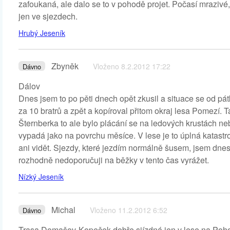
zafoukaná, ale dalo se to v pohodě projet. Počasí mrazivé, a
jen ve sjezdech.
Hrubý Jeseník
Zbyněk
Vloženo 8.2.2012 17:22
Dávno
Dálov
Dnes jsem to po pěti dnech opět zkusil a situace se od pá
za 10 bratrů a zpět a kopíroval přitom okraj lesa Pomezí. T
Šternberka to ale bylo plácání se na ledových krustách n
vypadá jako na povrchu měsíce. V lese je to úplná katastro
ani vidět. Sjezdy, které jezdím normálně šusem, jsem dne
rozhodně nedoporučuji na běžky v tento čas vyrážet.
Nízký Jeseník
Michal
Vloženo 11.2.2012 6:52
Dávno
Trasa Domašov-Kopeček dobře sjízdná,jen v lese na Pohoř