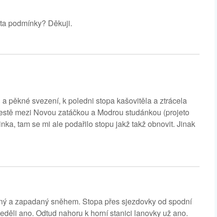
ta podmínky? Děkuji.
 pěkné svezení, k poledni stopa kašovitěla a ztrácela
 cestě mezi Novou zatáčkou a Modrou studánkou (projeto
inka, tam se mi ale podařilo stopu jakž takž obnovit. Jinak
kaný a zapadaný sněhem. Stopa přes sjezdovky od spodní
eděli ano. Odtud nahoru k horní stanici lanovky už ano.