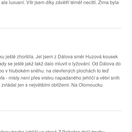
le luxusní. Vítr jsem díky závětří téměř necítil. Zima byla
tku ještě zhoršila. Jel jsem z Dálova směr Huzová kousek
ady se ještě jakž takž dalo mluvit o lyžování. Od Dálova do
ebo v hlubokém sněhu. na otevřených plochách to teď
fa - místy není přes vrstvu napadaného jehličí a větví sníh
s zvládal jen s největšími obtížemi. Na Olomoucku
any trocha jehličí ve stopě.Z Pohořan dolů trochu