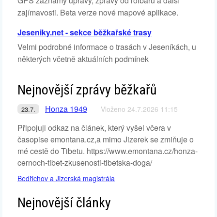
GPS záznamy úpravy, zprávy od rolbařu a další
zajímavosti. Beta verze nové mapové aplikace.
Jeseniky.net - sekce běžkařské trasy
Velmi podrobné informace o trasách v Jeseníkách, u
některých včetně aktuálních podmínek
Nejnovější zprávy běžkařů
Honza 1949
Vloženo 24.7.2026 11:15
23.7.
Připojuji odkaz na článek, který vyšel včera v
časopise emontana.cz,a mimo Jizerek se zmiňuje o
mé cestě do Tibetu. https://www.emontana.cz/honza-
cernoch-tibet-zkusenosti-tibetska-doga/
Bedřichov a Jizerská magistrála
Nejnovější články