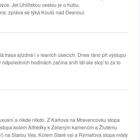
vce. Jet Uhlířskou cestou je o hubu.
tora: zpráva se týká Koutů nad Desnou)
rasa sjízdná i v lesních úsecích. Dnes ráno při výstupu
dpoledních hodinách začína sníh tát-ale stojí to za to
luxusní a nikde nikdo. Z Karlova na Mravencovku stopa
ní stopa kolem Alfrédky k Zeleným kamenům a Žlutému
u!) na Starou Ves. Kolem Staré vsi a Rýmařova stopa místy