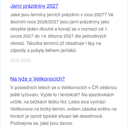
Jarní prázdniny 2027
Jaké jsou termíny jarních prázdnin v roce 2027? Ve
školním roce 2026/2027 jsou jarní prázdniny jako
obvykle týden dlouhé a konají se v rozmezí od 1.
února 2027 do 14. března 2027 dle jednotlivých
okresů. Tabulka termínů již obsahuje i tipy na
zájezdy a pobyty během jarňáků.
29.6.2026
Na lyže o Velikonocích?
V posledních letech se o Velikonocích v ČR většinou
ještě lyžovalo. Vyjde to i tentokrát? Na sjezdovkách
určitě, na běžkách těžko říct. Letos sice vychází
Velikonoce na brzký termín, ovšem zásoba sněhu na
horách je oproti typické situaci tak desetinová.
Podívejme se, jaké jsou šance.