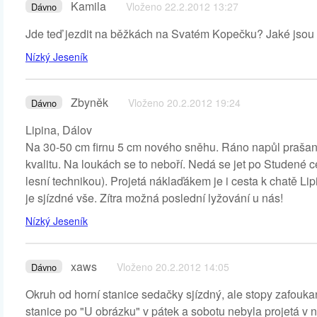
Kamila
Vloženo 22.2.2012 13:27
Dávno
Jde teď jezdit na běžkách na Svatém Kopečku? Jaké jsou 
Nízký Jeseník
Zbyněk
Vloženo 20.2.2012 19:24
Dávno
Lipina, Dálov
Na 30-50 cm firnu 5 cm nového sněhu. Ráno napůl prašan a
kvalitu. Na loukách se to neboří. Nedá se jet po Studené
lesní technikou). Projetá náklaďákem je i cesta k chatě Lip
je sjízdné vše. Zítra možná poslední lyžování u nás!
Nízký Jeseník
xaws
Vloženo 20.2.2012 14:05
Dávno
Okruh od horní stanice sedačky sjízdný, ale stopy zafou
stanice po "U obrázku" v pátek a sobotu nebyla projetá v n