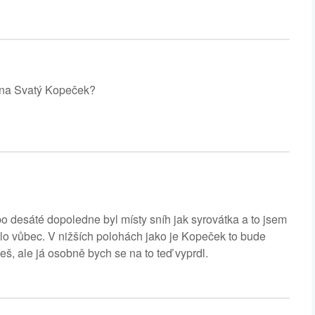
 na Svatý Kopeček?
o desáté dopoledne byl místy sníh jak syrovátka a to jsem
lo vůbec. V nižších polohách jako je Kopeček to bude
žeš, ale já osobně bych se na to teď vyprdl.