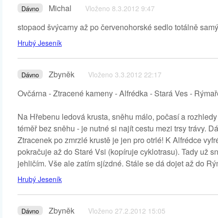
Michal
Vloženo 8.3.2012 9:47
Dávno
stopaod švýcarny až po červenohorské sedlo totálně samý l
Hrubý Jeseník
Zbyněk
Vloženo 3.3.2012 22:17
Dávno
Ovčárna - Ztracené kameny - Alfrédka - Stará Ves - Rýma
Na Hřebenu ledová krusta, sněhu málo, počasí a rozhledy
téměř bez sněhu - je nutné si najít cestu mezi trsy trávy. D
Ztracenek po zmrzlé krustě je jen pro otrlé! K Alfrédce vyf
pokračuje až do Staré Vsi (kopíruje cyklotrasu). Tady už 
jehličím. Vše ale zatím sjízdné. Stále se dá dojet až do R
Hrubý Jeseník
Zbyněk
Vloženo 27.2.2012 15:05
Dávno