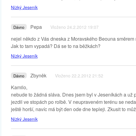
Nízký Jeseník
Pepa
Vloženo 24.2.2012 19:07
Dávno
nejel někdo z Vás dneska z Moravského Beouna směrem
Jak to tam vypadá? Dá se to na běžkách?
Nízký Jeseník
Zbyněk
Vloženo 22.2.2012 21:52
Dávno
Kamilo,
nebude to žádná sláva. Dnes jsem byl v Jeseníkách a už p
jezdil ve stopách po rolbě. V neupraveném terénu se neda
ještě horší, navíc má být den ode dne tepleji. Zkusit to mů
Nízký Jeseník