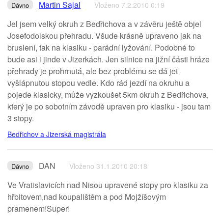
Martin Sajal
Vloženo 7.2.2010 0:19
Dávno
Jel jsem velký okruh z Bedřichova a v závěru ještě objel
Josefodolskou přehradu. Všude krásně upraveno jak na
bruslení, tak na klasiku - parádní lyžování. Podobné to
bude asi i jinde v Jizerkách. Jen silnice na jižní části hráze
přehrady je prohrnutá, ale bez problému se dá jet
vyšlápnutou stopou vedle. Kdo rád jezdí na okruhu a
pojede klasicky, může vyzkoušet 5km okruh z Bedřichova,
který je po sobotním závodě upraven pro klasiku - jsou tam
3 stopy.
Bedřichov a Jizerská magistrála
DAN
Vloženo 31.1.2010 20:18
Dávno
Ve Vratislavicích nad Nisou upravené stopy pro klasiku za
hřbitovem,nad koupalištěm a pod Mojžíšovým
pramenem!Super!