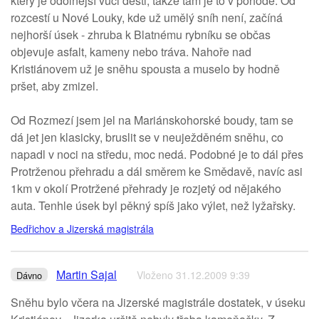
který je odolnější vůči dešti, takže tam je to v pohodě. Od
rozcestí u Nové Louky, kde už umělý sníh není, začíná
nejhorší úsek - zhruba k Blatnému rybníku se občas
objevuje asfalt, kameny nebo tráva. Nahoře nad
Kristiánovem už je sněhu spousta a muselo by hodně
pršet, aby zmizel.
Od Rozmezí jsem jel na Mariánskohorské boudy, tam se
dá jet jen klasicky, bruslit se v neuježděném sněhu, co
napadl v noci na středu, moc nedá. Podobné je to dál přes
Protrženou přehradu a dál směrem ke Smědavě, navíc asi
1km v okolí Protržené přehrady je rozjetý od nějakého
auta. Tenhle úsek byl pěkný spíš jako výlet, než lyžařsky.
Bedřichov a Jizerská magistrála
Martin Sajal
Vloženo 31.12.2009 9:39
Dávno
Sněhu bylo včera na Jizerské magistrále dostatek, v úseku