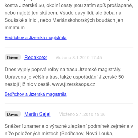
kostra Jizerské 50, okolní cesty jsou zatím spíš prošlapané,
nebo najeté jen skůtrem. Všude davy lidí, ale třeba na
Soušské silnici, nebo Mariánskohorských boudách jen
minimum.
Bedřichov a Jizerská magistrála
Redakce2
Vloženo 3.1.2010 17:45
Dávno
Dnes vyjely poprvé rolby na trasu Jizerské magistrály.
Upravena je většina tras, takže uspořádání Jizerské 50
nestojí již nic v cestě. www.jizerskaops.cz
Bedřichov a Jizerská magistrála
Martin Sajal
Vloženo 2.1.2010 19:26
Dávno
Sněžení znamenalo výrazné zlepšení podmínek zejména v
níže položených místech (Bedřichov, Nová Louka,