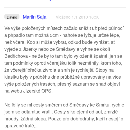
Martin Sajal
Vloženo 1.1.2010 16:50
Dávno
Ve výše položených místech začalo sněžit už před půlnocí
a připadlo tam možná 5cm - nahoře se lyžuje určitě lépe,
než včera. Kdo si může vybrat, odkud bude vyrážet, ať
vyjede z Jizerky nebo ze Smědavy a vyhne se okolí
Bedřichova - ne že by to tam bylo vyloženě špatné, jen se
tam podmínky oproti včerejšku tolik nezměnily, krom toho,
že včerejší břečka ztvrdla a sníh je rychlejší. Stopy na
klasiku byly v průběhu dne průběžně upravovány na více
výše položených trasách, přesný seznam se snad objeví
na webu Jizerské OPS.
Nelíbily se mi cesty směrem od Smědavy ke Smrku, rychle
jsem se odtamtud vrátil. Cesty s kolejemi od aut, zmrzlé
hroudy, žádná stopa. Pouze pro dobrodruhy, kteří nestojí o
upravené tratě,,,