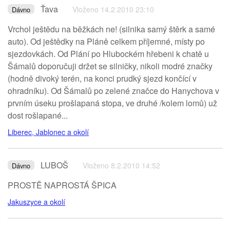
Ťava
Vloženo 14.2.2010 23:10
Dávno
Vrchol ještědu na běžkách ne! (silnika samý štěrk a samé
auto). Od ještědky na Pláně celkem příjemné, místy po
sjezdovkách. Od Plání po Hlubockém hřebeni k chatě u
Šámalů doporučuji držet se silničky, nikoli modré značky
(hodně divoký terén, na konci prudký sjezd končící v
ohradníku). Od Šámalů po zelené značce do Hanychova v
prvním úseku prošlapaná stopa, ve druhé /kolem lomů) už
dost rošlapané...
Liberec, Jablonec a okolí
LUBOŠ
Vloženo 8.2.2010 14:52
Dávno
PROSTĚ NAPROSTÁ ŠPICA
Jakuszyce a okolí