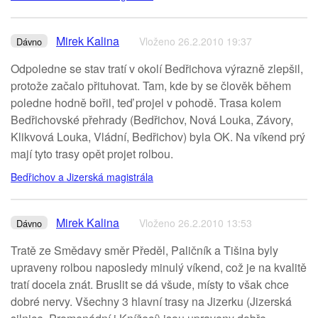
Mirek Kalina
Vloženo 26.2.2010 19:37
Dávno
Odpoledne se stav tratí v okolí Bedřichova výrazně zlepšil,
protože začalo přituhovat. Tam, kde by se člověk během
poledne hodně bořil, teď projel v pohodě. Trasa kolem
Bedřichovské přehrady (Bedřichov, Nová Louka, Závory,
Klikvová Louka, Vládní, Bedřichov) byla OK. Na víkend prý
mají tyto trasy opět projet rolbou.
Bedřichov a Jizerská magistrála
Mirek Kalina
Vloženo 26.2.2010 13:53
Dávno
Tratě ze Smědavy směr Předěl, Paličník a Tišina byly
upraveny rolbou naposledy minulý víkend, což je na kvalitě
tratí docela znát. Bruslit se dá všude, místy to však chce
dobré nervy. Všechny 3 hlavní trasy na Jizerku (Jizerská