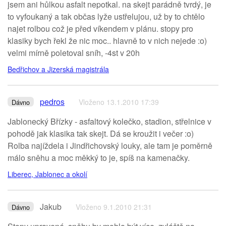
jsem ani hůlkou asfalt nepotkal. na skejt parádně tvrdý, je
to vyfoukaný a tak občas lyže ustřelujou, už by to chtělo
najet rolbou což je před víkendem v plánu. stopy pro
klasiky bych řekl že nic moc.. hlavně to v nich nejede :o)
velmi mírně poletoval sníh, -4st v 20h
Bedřichov a Jizerská magistrála
pedros
Vloženo 13.1.2010 17:39
Dávno
Jablonecký Břízky - asfaltový kolečko, stadion, střelnice v
pohodě jak klasika tak skejt. Dá se kroužit i večer :o)
Rolba najíždela i Jindřichovský louky, ale tam je poměrně
málo sněhu a moc měkký to je, spíš na kamenačky.
Liberec, Jablonec a okolí
Jakub
Vloženo 9.1.2010 21:31
Dávno