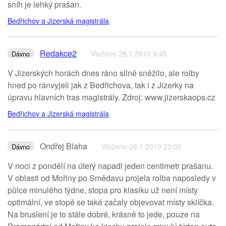
sníh je lehký prašan.
Bedřichov a Jizerská magistrála
Redakce2
Vloženo 28.1.2010 9:45
Dávno
V Jizerských horách dnes ráno silně sněžilo, ale rolby
hned po ránvyjeli jak z Bedřichova, tak i z Jizerky na
úpravu hlavních tras magistrály. Zdroj: www.jizerskaops.cz
Bedřichov a Jizerská magistrála
Ondřej Blaha
Vloženo 26.1.2010 23:00
Dávno
V noci z pondělí na úterý napadl jeden centimetr prašanu.
V oblasti od Mořiny po Smědavu projela rolba naposledy v
půlce minulého týdne, stopa pro klasiku už není místy
optimální, ve stopě se také začaly objevovat místy sklíčka.
Na bruslení je to stále dobré, krásně to jede, pouze na