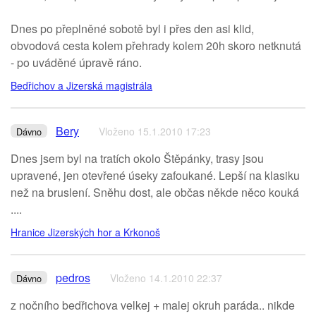
Dnes po přeplněné sobotě byl i přes den asi klid,
obvodová cesta kolem přehrady kolem 20h skoro netknutá
- po uváděné úpravě ráno.
Bedřichov a Jizerská magistrála
Bery
Vloženo 15.1.2010 17:23
Dávno
Dnes jsem byl na tratích okolo Štěpánky, trasy jsou
upravené, jen otevřené úseky zafoukané. Lepší na klasiku
než na bruslení. Sněhu dost, ale občas někde něco kouká
....
Hranice Jizerských hor a Krkonoš
pedros
Vloženo 14.1.2010 22:37
Dávno
z nočního bedřichova velkej + malej okruh paráda.. nikde