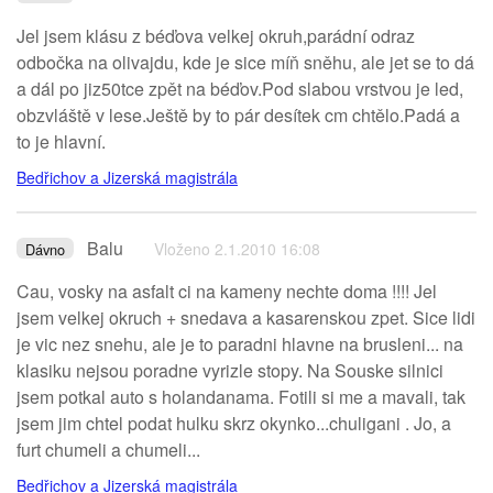
Jel jsem klásu z béďova velkej okruh,parádní odraz
odbočka na olivajdu, kde je sice míň sněhu, ale jet se to dá
a dál po jiz50tce zpět na béďov.Pod slabou vrstvou je led,
obzvláště v lese.Ještě by to pár desítek cm chtělo.Padá a
to je hlavní.
Bedřichov a Jizerská magistrála
Balu
Vloženo 2.1.2010 16:08
Dávno
Cau, vosky na asfalt ci na kameny nechte doma !!!! Jel
jsem velkej okruch + snedava a kasarenskou zpet. Sice lidi
je vic nez snehu, ale je to paradni hlavne na brusleni... na
klasiku nejsou poradne vyrizle stopy. Na Souske silnici
jsem potkal auto s holandanama. Fotili si me a mavali, tak
jsem jim chtel podat hulku skrz okynko...chuligani . Jo, a
furt chumeli a chumeli...
Bedřichov a Jizerská magistrála