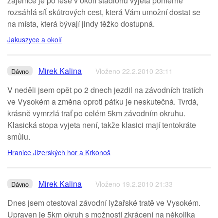
zájemce je po lese v okolí stadionu vyjeta poměrně
rozsáhlá síť skůtrových cest, která Vám umožní dostat se
na místa, která bývají jindy těžko dostupná.
Jakuszyce a okolí
Mirek Kalina
Vloženo 22.2.2010 23:11
Dávno
V neděli jsem opět po 2 dnech jezdil na závodních tratích
ve Vysokém a změna oproti pátku je neskutečná. Tvrdá,
krásně vymrzlá trať po celém 5km závodním okruhu.
Klasická stopa vyjeta není, takže klasici mají tentokráte
smůlu.
Hranice Jizerských hor a Krkonoš
Mirek Kalina
Vloženo 19.2.2010 21:33
Dávno
Dnes jsem otestoval závodní lyžařské tratě ve Vysokém.
Upraven je 5km okruh s možností zkrácení na několika