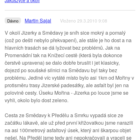
Jakuszyce a okolí
Martin Sajal
Vloženo 29.3.2010 9:08
Dávno
V okolí Jizerky a Smědavy je sníh sice mokrý a pomalý
(což po dešti nebylo překvapení), ale stále je ho dost a na
hlavních trasách se dá lyžovat bez problémů. Jak na
Promenádní tak na Knížecí cestě (která byla dokonce
čerstvě upravena) se dalo dobře bruslit i jet klasicky,
dojezd po soušské silnici na Smědavu byl taky bez
problému. Jediné víc vytáté místo bylo asi 1km od Mořiny v
protisměru trasy Jizerské padesátky, ale asfalt byl jen na
polovině cesty. Úseku Mořina - Jizerka po louce jsme se
vyhli, okolo bylo dost zeleno.
Cesta ze Smědavy k Předělu a Smrku vypadá sice ze
začátku lákavě, ale už před první křižovatkou jsme narazili
na asi 100metrový asfaltový úsek, který ani škarpou objet
nešel. Na Předěl jsme tedy ani nepokračovali a vraceli se