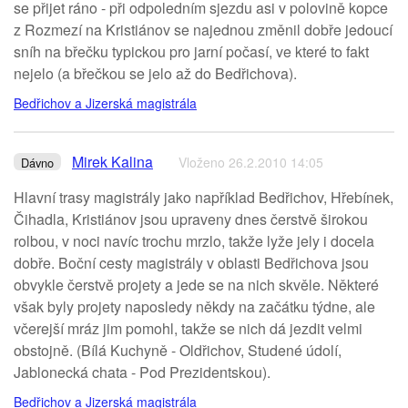
se přijet ráno - při odpoledním sjezdu asi v polovině kopce
z Rozmezí na Kristiánov se najednou změnil dobře jedoucí
sníh na břečku typickou pro jarní počasí, ve které to fakt
nejelo (a břečkou se jelo až do Bedřichova).
Bedřichov a Jizerská magistrála
Mirek Kalina
Vloženo 26.2.2010 14:05
Dávno
Hlavní trasy magistrály jako například Bedřichov, Hřebínek,
Čihadla, Kristiánov jsou upraveny dnes čerstvě širokou
rolbou, v noci navíc trochu mrzlo, takže lyže jely i docela
dobře. Boční cesty magistrály v oblasti Bedřichova jsou
obvykle čerstvě projety a jede se na nich skvěle. Některé
však byly projety naposledy někdy na začátku týdne, ale
včerejší mráz jim pomohl, takže se nich dá jezdit velmi
obstojně. (Bílá Kuchyně - Oldřichov, Studené údolí,
Jablonecká chata - Pod Prezidentskou).
Bedřichov a Jizerská magistrála