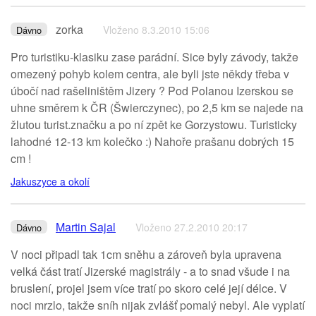
zorka
Vloženo 8.3.2010 15:06
Dávno
Pro turistiku-klasiku zase parádní. Sice byly závody, takže
omezený pohyb kolem centra, ale byli jste někdy třeba v
úbočí nad rašeliništěm Jizery ? Pod Polanou Izerskou se
uhne směrem k ČR (Šwierczynec), po 2,5 km se najede na
žlutou turist.značku a po ní zpět ke Gorzystowu. Turisticky
lahodné 12-13 km kolečko :) Nahoře prašanu dobrých 15
cm !
Jakuszyce a okolí
Martin Sajal
Vloženo 27.2.2010 20:17
Dávno
V noci připadl tak 1cm sněhu a zároveň byla upravena
velká část tratí Jizerské magistrály - a to snad všude i na
bruslení, projel jsem více tratí po skoro celé její délce. V
noci mrzlo, takže sníh nijak zvlášť pomalý nebyl. Ale vyplatí