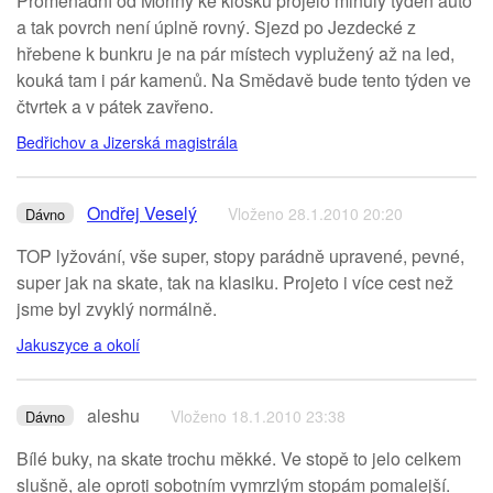
Promenádní od Mořiny ke kiosku projelo minulý týden auto
a tak povrch není úplně rovný. Sjezd po Jezdecké z
hřebene k bunkru je na pár místech vyplužený až na led,
kouká tam i pár kamenů. Na Smědavě bude tento týden ve
čtvrtek a v pátek zavřeno.
Bedřichov a Jizerská magistrála
Ondřej Veselý
Vloženo 28.1.2010 20:20
Dávno
TOP lyžování, vše super, stopy parádně upravené, pevné,
super jak na skate, tak na klasiku. Projeto i více cest než
jsme byl zvyklý normálně.
Jakuszyce a okolí
aleshu
Vloženo 18.1.2010 23:38
Dávno
Bílé buky, na skate trochu měkké. Ve stopě to jelo celkem
slušně, ale oproti sobotním vymrzlým stopám pomalejší.