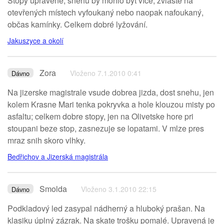
Stopy upravené, sněhu by mohlo být více, zvláště na
otevřených místech vyfoukaný nebo naopak nafoukaný,
občas kamínky. Celkem dobré lyžování.
Jakuszyce a okolí
Zora
Vloženo 7.1.2010 0:41
Dávno
Na jizerske magistrale vsude dobrea jizda, dost snehu, jen
kolem Krasne Mari tenka pokryvka a hole klouzou misty po
asfaltu; celkem dobre stopy, jen na Olivetske hore pri
stoupani beze stop, zasnezuje se lopatami. V mlze pres
mraz snih skoro vlhky.
Bedřichov a Jizerská magistrála
Smolda
Vloženo 3.1.2010 22:15
Dávno
Podkladový led zasypal nádherný a hluboký prašan. Na
klasiku úplný zázrak. Na skate trošku pomalé. Upravená je