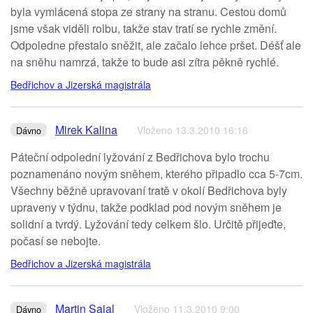
byla vymlácená stopa ze strany na stranu. Cestou domů
jsme však viděli rolbu, takže stav tratí se rychle změní.
Odpoledne přestalo sněžit, ale začalo lehce pršet. Déšť ale
na sněhu namrzá, takže to bude asi zítra pěkně rychlé.
Bedřichov a Jizerská magistrála
Mirek Kalina
Vloženo 13.3.2010 16:16
Dávno
Páteční odpolední lyžování z Bedřichova bylo trochu
poznamenáno novým sněhem, kterého připadlo cca 5-7cm.
Všechny běžně upravovaní tratě v okolí Bedřichova byly
upraveny v týdnu, takže podklad pod novým sněhem je
solidní a tvrdý. Lyžování tedy celkem šlo. Určitě přijeďte,
počasí se nebojte.
Bedřichov a Jizerská magistrála
Martin Sajal
Vloženo 11.3.2010 9:00
Dávno