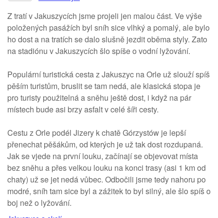
Z tratí v Jakuszycích jsme projeli jen malou část. Ve výše
položených pasážích byl sníh sice vlhký a pomalý, ale bylo
ho dost a na tratích se dalo slušně jezdit oběma styly. Zato
na stadiónu v Jakuszycích šlo spíše o vodní lyžování.
Populární turistická cesta z Jakuszyc na Orle už slouží spíš
pěším turistům, bruslit se tam nedá, ale klasická stopa je
pro turisty použitelná a sněhu ještě dost, i když na pár
místech bude asi brzy asfalt v celé šíři cesty.
Cestu z Orle podél Jizery k chatě Górzystów je lepší
přenechat pěšákům, od kterých je už tak dost rozdupaná.
Jak se vjede na první louku, začínají se objevovat místa
bez sněhu a přes velkou louku na konci trasy (asi 1 km od
chaty) už se jet nedá vůbec. Odbočili jsme tedy nahoru po
modré, sníh tam sice byl a zážitek to byl silný, ale šlo spíš o
boj než o lyžování.