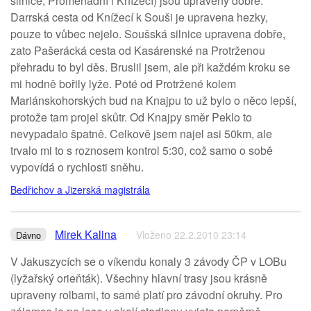
silnice, Promenádní i Knížecí) jsou upraveny dobře.
Darrská cesta od Knížecí k Souši je upravena hezky,
pouze to vůbec nejelo. Soušská silnice upravena dobře,
zato Pašerácká cesta od Kasárenské na Protrženou
přehradu to byl děs. Bruslil jsem, ale při každém kroku se
mi hodně bořily lyže. Poté od Protržené kolem
Mariánskohorských bud na Knajpu to už bylo o něco lepší,
protože tam projel skůtr. Od Knajpy směr Peklo to
nevypadalo špatně. Celkově jsem najel asi 50km, ale
trvalo mi to s roznosem kontrol 5:30, což samo o sobě
vypovídá o rychlosti sněhu.
Bedřichov a Jizerská magistrála
Mirek Kalina
Vloženo 22.2.2010 23:14
Dávno
V Jakuszycích se o víkendu konaly 3 závody ČP v LOBu
(lyžařský orieňták). Všechny hlavní trasy jsou krásně
upraveny rolbami, to samé platí pro závodní okruhy. Pro