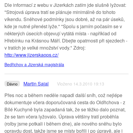
Dle informací z webu v Jizerkách zatím jde slušně lyžovat:
"Strojová úprava tratí se plánuje minimálně do tohoto
víkendu. Sněhové podmínky jsou dobré, až na pár úseků,
kde je nutné přenést lyže." "Spolu s jarním počasím se v
některých úsecích objevují vytátá místa - například od
Hřebínku na Krásnou Máří. Dbejte opatrnosti při sjezdech -
v tratích je velké množství vody." Zdroj:
http://www.jizerskaops.cz/
Bedřichov a Jizerská magistrála
Martin Sajal
Vloženo 14.3.2010 19:13
Dávno
Přes noc a během neděle napadl další sníh, což nejlépe
dokumentuje včera doporučovaná cesta do Oldřichova - z
Bílé Kuchyně byla zapadaná tak, že se těžko dalo poznat,
že se tam včera lyžovalo. Úprava většiny tratí proběhla
(rolby jsme potkali i během dne), ale nového sněhu bylo
opravdu dost, takže jsme se místy bořili i po úpravě, ale i