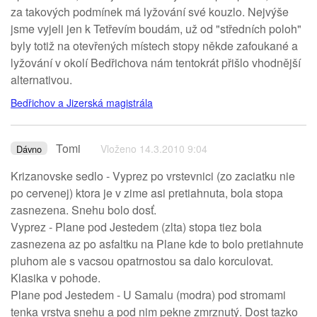
za takových podmínek má lyžování své kouzlo. Nejvýše
jsme vyjeli jen k Tetřevím boudám, už od "středních poloh"
byly totiž na otevřených místech stopy někde zafoukané a
lyžování v okolí Bedřichova nám tentokrát přišlo vhodnější
alternativou.
Bedřichov a Jizerská magistrála
Tomi
Vloženo 14.3.2010 9:04
Dávno
Krizanovske sedlo - Vyprez po vrstevnici (zo zaciatku nie
po cervenej) ktora je v zime asi pretiahnuta, bola stopa
zasnezena. Snehu bolo dosť.
Vyprez - Plane pod Jestedem (zlta) stopa tiez bola
zasnezena az po asfaltku na Plane kde to bolo pretiahnute
pluhom ale s vacsou opatrnostou sa dalo korculovat.
Klasika v pohode.
Plane pod Jestedem - U Samalu (modra) pod stromami
tenka vrstva snehu a pod nim pekne zmrznutý. Dost tazko