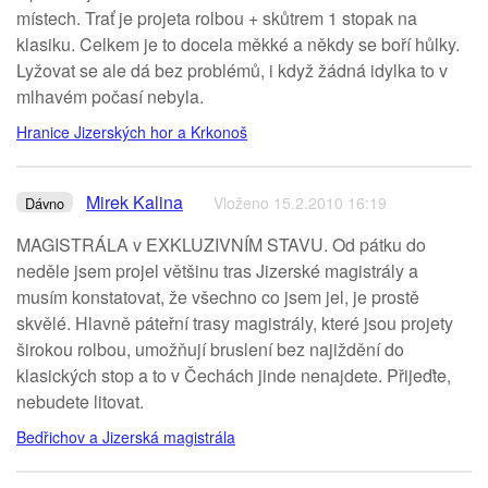
místech. Trať je projeta rolbou + skůtrem 1 stopak na
klasiku. Celkem je to docela měkké a někdy se boří hůlky.
Lyžovat se ale dá bez problémů, i když žádná idylka to v
mlhavém počasí nebyla.
Hranice Jizerských hor a Krkonoš
Mirek Kalina
Vloženo 15.2.2010 16:19
Dávno
MAGISTRÁLA v EXKLUZIVNÍM STAVU. Od pátku do
neděle jsem projel většinu tras Jizerské magistrály a
musím konstatovat, že všechno co jsem jel, je prostě
skvělé. Hlavně páteřní trasy magistrály, které jsou projety
širokou rolbou, umožňují bruslení bez najiždění do
klasických stop a to v Čechách jinde nenajdete. Přijeďte,
nebudete litovat.
Bedřichov a Jizerská magistrála