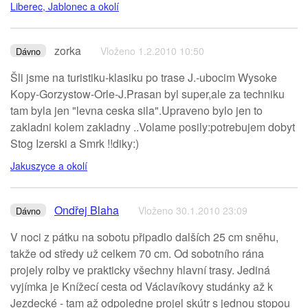
Liberec, Jablonec a okolí
zorka
Vloženo 1.2.2010 10:50
Dávno
Šli jsme na turistiku-klasiku po trase J.-ubocim Wysoke
Kopy-Gorzystow-Orle-J.Prasan byl super,ale za techniku
tam byla jen "levna ceska sila".Upraveno bylo jen to
zakladni kolem zakladny ..Volame posily:potrebujem dobyt
Stog Izerski a Smrk !!diky:)
Jakuszyce a okolí
Ondřej Blaha
Vloženo 30.1.2010 23:09
Dávno
V noci z pátku na sobotu připadlo dalších 25 cm sněhu,
takže od středy už celkem 70 cm. Od sobotního rána
projely rolby ve prakticky všechny hlavní trasy. Jediná
vyjímka je Knížecí cesta od Václavíkovy studánky až k
Jezdecké - tam až odpoledne projel skútr s jednou stopou