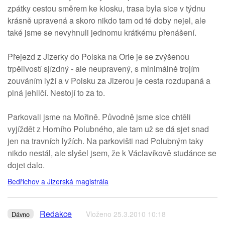
zpátky cestou směrem ke kiosku, trasa byla sice v týdnu
krásně upravená a skoro nikdo tam od té doby nejel, ale
také jsme se nevyhnuli jednomu krátkému přenášení.
Přejezd z Jizerky do Polska na Orle je se zvýšenou
trpělivostí sjízdný - ale neupravený, s minimálně trojím
zouváním lyží a v Polsku za Jizerou je cesta rozdupaná a
plná jehličí. Nestojí to za to.
Parkovali jsme na Mořině. Původně jsme sice chtěli
vyjíždět z Horního Polubného, ale tam už se dá sjet snad
jen na travních lyžích. Na parkovišti nad Polubným taky
nikdo nestál, ale slyšel jsem, že k Václavíkově studánce se
dojet dalo.
Bedřichov a Jizerská magistrála
Redakce
Vloženo 25.3.2010 10:18
Dávno