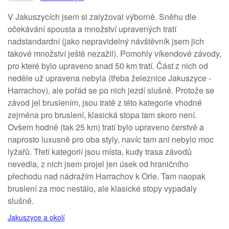
V Jakuszycích jsem si zalyžoval výborně. Sněhu dle
očekávání spousta a množství upravených tratí
nadstandardní (jako nepravidelný návštěvník jsem jich
takové množství ještě nezažil). Pomohly víkendové závody,
pro které bylo upraveno snad 50 km tratí. Část z nich od
neděle už upravena nebyla (třeba železnice Jakuszyce -
Harrachov), ale pořád se po nich jezdí slušně. Protože se
závod jel bruslením, jsou tratě z této kategorie vhodné
zejména pro bruslení, klasická stopa tam skoro není.
Ovšem hodně (tak 25 km) tratí bylo upraveno čerstvě a
naprosto luxusně pro oba styly, navíc tam ani nebylo moc
lyžařů. Třetí kategorií jsou místa, kudy trasa závodů
nevedla, z nich jsem projel jen úsek od hraničního
přechodu nad nádražím Harrachov k Orle. Tam naopak
bruslení za moc nestálo, ale klasické stopy vypadaly
slušně.
Jakuszyce a okolí