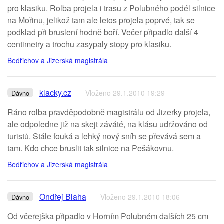
pro klasiku. Rolba projela i trasu z Polubného podél silnice
na Mořinu, jelikož tam ale letos projela poprvé, tak se
podklad při bruslení hodně boří. Večer připadlo další 4
centimetry a trochu zasypaly stopy pro klasiku.
Bedřichov a Jizerská magistrála
klacky.cz
Vloženo 29.1.2010 19:29
Dávno
Ráno rolba pravděpodobně magistrálu od Jizerky projela,
ale odpoledne již na skejt záváté, na klásu udržováno od
turistů. Stále fouká a lehký nový sníh se převává sem a
tam. Kdo chce bruslit tak silnice na Pešákovnu.
Bedřichov a Jizerská magistrála
Ondřej Blaha
Vloženo 29.1.2010 18:06
Dávno
Od včerejška připadlo v Horním Polubném dalších 25 cm