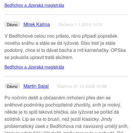
Bedřichov a Jizerská magistrála
Mirek Kalina
Vloženo 1.1.2010 14:31
Dávno
V Bedřichově celou noc pršelo, ráno připadl poprašek
nového sněhu a stále se dá lyžovat. Stav tratí je stále
podobný, chce si to dávat bacha a mít kameňačky. OPSka
se pokusila upravit tratě skútrem.
Bedřichov a Jizerská magistrála
Martin Sajal
Vloženo 31.12.2009 16:58
Dávno
Po nočním dešti a občasném mrholení přes den se
sněhové podmínky pochopitelně zhoršily, sníh je mokrý,
někde je to spíš taková břečka, ale lyžovat se pořád dá
solidně. Líp se na to bruslí, než jezdí klasicky. Jindy
problematický úsek z Bedřichova má navozený umělý sníh,