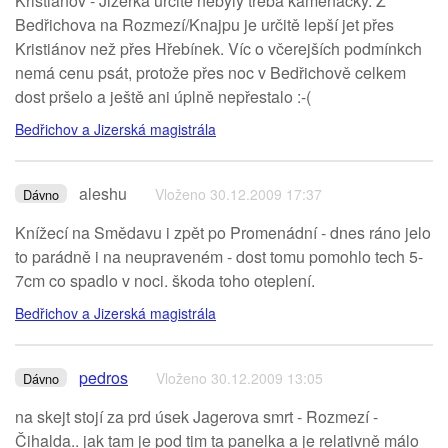
Kristiánov - Jizerka určitě nebyly třeba kameňačky. Z
Bedřichova na Rozmezí/Knajpu je určitě lepší jet přes
Kristiánov než přes Hřebínek. Víc o včerejších podmínkch
nemá cenu psát, protože přes noc v Bedřichově celkem
dost pršelo a ještě ani úplně nepřestalo :-(
Bedřichov a Jizerská magistrála
aleshu
Vloženo 30.12.2009 17:37
Dávno
Knížecí na Smědavu i zpět po Promenádní - dnes ráno jelo
to parádně i na neupraveném - dost tomu pomohlo tech 5-
7cm co spadlo v noci. škoda toho oteplení.
Bedřichov a Jizerská magistrála
pedros
Vloženo 30.12.2009 13:05
Dávno
na skejt stojí za prd úsek Jagerova smrt - Rozmezí -
Čihalda.. jak tam je pod tim ta panelka a je relativně málo