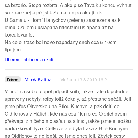
sa brzdilo. Stopa rozbita. A ako pise Tava ku koncu vyhnut
sa znacenej a prejst k Samalum po okraji luk.
U Samalu - Horní Hanychov (zelena) zasnezena az k
lomu. Od lomu uslapana miestami uslapana az na
korculovanie.
Na celej trase bol novo napadany sneh cca 5-10cm
tipujem.
Liberec, Jablonec a okolí
Mirek Kalina
Vloženo 13.3.2010 16:21
Dávno
V noci na sobotu opět připadl sníh, takže tratě dopoledne
upraveny nebyly, rolby totiž čekaly, až přestane sněžit. Jeli
jsme přes Olivetskou na Bílou Kuchyni a pak dolů do
Oldřichova v Hájích, kde nás cca 1km před Oldřichovem
překvapil z ničeho nic asfalt na silnici, takže jsme si trošku
nadrážkovali lyže. Celkově ale byla trasa z Bílé Kuchyně
na Oldřichov to nejlepší, co jsme dnes jeli. Zbytek cesty