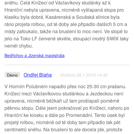
sněhu. Celá Knížecí od Václavíkovy studánky až k
Hraniční nebyla upravena, nicméně vyšlapaná stopa pro
klasiku byla dobrá. Kasárenská a Soušská silnice byla
ráno projeta rolbou, od té doby ale připadlo dalších 5 cm a
místy zafoukalo, takže na bruslení to moc není. Ve stopě to
jelo na Toko LF červené skvěle, stoupací modrý SWIX taky
neměl chybu.
Bedřichov a Jizerská magistrála
Ondřej Blaha
Vloženo 28.1.2010 14:46
Dávno
V Horním Polubném napadlo přes noc 25-30 cm prašanu.
Knížecí mezi Václavíkovou studánkou a Jezdeckou není
upravena, nicméně běžkaři už tam prošlapali poměrně
pěknou stopu. Dále jsem pokračoval po Knížecí, nahoru po
Hraniční ke kiosku a dále po Promenádní. Tento úsek byl
projetý rolbou, nicméně od té doby tam připadlo tak pět
centimetrů sněhu. Na bruslení to ale docela jde, protože