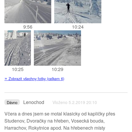
9:56
10:24
10:25
10:29
»
Zobrazit všechny fotky (celkem 6)
Lenochod
Vloženo 5.2.2019 20:10
Dávno
Včera a dnes jsem se motal klasicky od kapličky přes
Studenov, Dvoračky na hřeben, Vosecká bouda,
Harrachov, Rokytnice apod. Na hřebenech místy