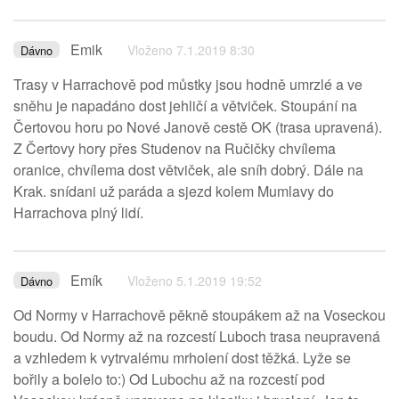
Emik
Vloženo 7.1.2019 8:30
Dávno
Trasy v Harrachově pod můstky jsou hodně umrzlé a ve
sněhu je napadáno dost jehličí a větviček. Stoupání na
Čertovou horu po Nové Janově cestě OK (trasa upravená).
Z Čertovy hory přes Studenov na Ručičky chvílema
oranice, chvílema dost větviček, ale sníh dobrý. Dále na
Krak. snídani už paráda a sjezd kolem Mumlavy do
Harrachova plný lidí.
Emík
Vloženo 5.1.2019 19:52
Dávno
Od Normy v Harrachově pěkně stoupákem až na Voseckou
boudu. Od Normy až na rozcestí Luboch trasa neupravená
a vzhledem k vytrvalému mrholení dost těžká. Lyže se
bořily a bolelo to:) Od Lubochu až na rozcestí pod