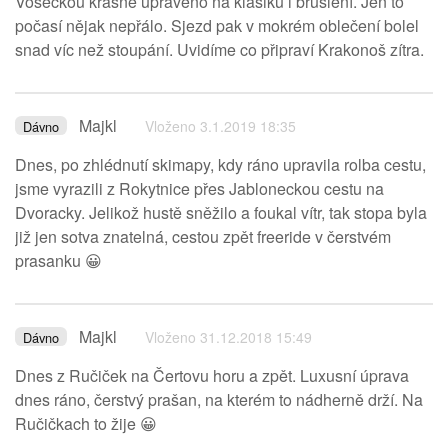
Voseckou krásně upraveno na klasiku i bruslení. Jen to
počasí nějak nepřálo. Sjezd pak v mokrém oblečení bolel
snad víc než stoupání. Uvidíme co připraví Krakonoš zítra.
Majkl
Vloženo 3.1.2019 18:35
Dávno
Dnes, po zhlédnutí skimapy, kdy ráno upravila rolba cestu,
jsme vyrazili z Rokytnice přes Jabloneckou cestu na
Dvoracky. Jelikož hustě sněžilo a foukal vítr, tak stopa byla
již jen sotva znatelná, cestou zpět freeride v čerstvém
prasanku 😀
Majkl
Vloženo 31.12.2018 15:49
Dávno
Dnes z Ručiček na Čertovu horu a zpět. Luxusní úprava
dnes ráno, čerstvý prašan, na kterém to nádherně drží. Na
Ručičkach to žije 😀