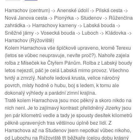
Harrachov (centrum) -> Anenské údolí -> Pilská cesta ->
Nová Janova cesta -> Pionýrka -> Studenov -> Růženčina
zahrádka -> Harrachovy kameny -> Labská bouda ->
Sněžné jámy -> Vosecká bouda -> Luboch -> Kládovka ->
Harrachov (Rýžoviště)
Kolem Harrachova vše špičkově upraveno, kromě Terexu
(letos se vůbec neupravuje, nevíte proč?). Nahoře zajela
rolba z Míseček ke Čtyřem Pánům. Rolba z Labský boudy
letos nejezdí, páč je celá Labská mimo provoz. Všechno
tvrdý a zmrzlý. Nahoře ledová krusta, velice náročný
povrch, místy hodně o hubu, boj s ledem, k tomu ale
dokonalý výhledy a parádní zimní krajina.
Tratě kolem Harrachova jsou moc pěkný a skoro nikdo na
nich neni. Je to zajímavý kontrast: přelidněný Jizerky jsou
jen pár kilometrů vedle a tady je spousty desítek kilometrů
pěkně upravených tras většinou úplně bez lidí. Z
Harrachova až na Studenov jsem nepotkal vůbec nikoho,
od Lubochu na Rýžoviště tři běžkaře (celou dobu krásný