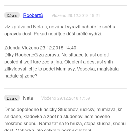
RoobertG
Vloženo 29.12.2018 19:21
Dávno
viz zpráva od Neta :), neváhat vyrazit nahoře je sněhu
opravdu dost. Pokud nepřijde déšt určitě vydrží.
Zdenda Vloženo 23.12.2018 14:40
Diky RooberteG za zpravu. No situace je asi oproti
posledni tvoji ture zcela jina. Otepleni a dest asi snih
zlikvidoval, ci je to podel Mumlavy, Vosecka, magistrala
nadale sjizdne?
Neta
Vloženo 29.12.2018 17:59
Dávno
Dnes dopoledne klasicky Studenov, rucicky, mumlava, kr.
snidane, kladovka a zpet na studenov. 5cm noveho
mokreho snehu. Namazat na to hruza, stopa slusna, snehu
dost. Makacka, ale celkove pekny svezeni.