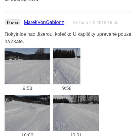
MarekVonGablonz
Vloženo 7.2.2019 16:55
Dávno
Rokytnice nad Jizerou, kolečko U kapličky upravené pouze
na skate.
9:58
9:58
10:00
10:01