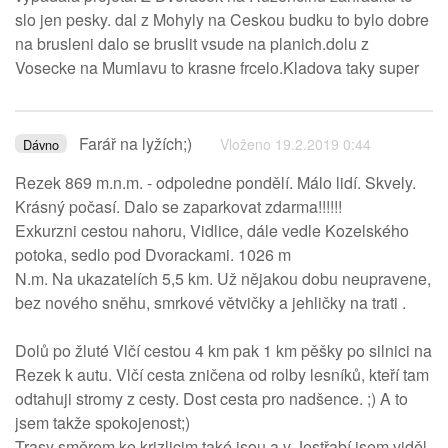
slo jen pesky. dal z Mohyly na Ceskou budku to bylo dobre
na brusleni dalo se bruslit vsude na planich.dolu z
Vosecke na Mumlavu to krasne frcelo.Kladova taky super
Farář na lyžích;)
Vloženo 19.2.2019 0:44
Dávno
Rezek 869 m.n.m. - odpoledne pondělí. Málo lidí. Skvely.
Krásný počasí. Dalo se zaparkovat zdarma!!!!!!
Exkurzni cestou nahoru, Vidlice, dále vedle Kozelského
potoka, sedlo pod Dvorackami. 1026 m
N.m. Na ukazatelích 5,5 km. Už nějakou dobu neupravene,
bez nového sněhu, smrkové větvičky a jehličky na trati .
Dolů po žluté Vlčí cestou 4 km pak 1 km pěšky po silnici na
Rezek k autu. Vlčí cesta zničena od rolby lesníků, kteří tam
odtahuji stromy z cesty. Dost cesta pro nadšence. ;) A to
jsem takže spokojenost;)
Trasy směrem ke krizlicim také jsou a v Jestřabí jsem viděl