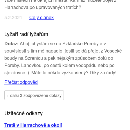
Harrachova po upravovaných tratích?
5.2.2021
Celý článek
Lyžaři radí lyžařům
Dotaz:
Ahoj, chystám se do Szklarske Poreby a v
souvislosti s tím mě napadlo, jestli se dá přejet z Vosecké
boudy na Szrenicu a pak nějakým způsobem dolů do
Poreby. Lanovkou, po cestě kolem vodopádu nebo po
sjezdovce :). Máte to někdo vyzkoušený? Díky za rady!
Přečíst odpověď
+ další 3 zodpovězené dotazy
Užitečné odkazy
Tratě v Harrachově a okolí