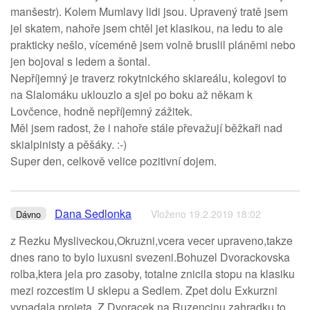
manšestr). Kolem Mumlavy lidi jsou. Upravený tratě jsem
jel skatem, nahoře jsem chtěl jet klasikou, na ledu to ale
prakticky nešlo, víceméně jsem volně bruslil pláněmi nebo
jen bojoval s ledem a šontal.
Nepříjemný je traverz rokytnického skiareálu, kolegovi to
na Slalomáku uklouzlo a sjel po boku až někam k
Lovčence, hodně nepříjemný zážitek.
Měl jsem radost, že i nahoře stále převažují běžkaři nad
skialpinisty a pěšáky. :-)
Super den, celkově velice pozitivní dojem.
Dana Sedlonka
Vloženo 19.2.2019 18:02
Dávno
z Rezku Mysliveckou,Okruzni,vcera vecer upraveno,takze
dnes rano to bylo luxusni svezeni.Bohuzel Dvorackovska
rolba,ktera jela pro zasoby, totalne znicila stopu na klasiku
mezi rozcestim U sklepu a Sedlem. Zpet dolu Exkurzni
vypadala projeta. Z Dvoracek na Ruzencinu zahradku to