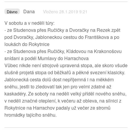
Dana
Vloženo 28.1.2019 9:21
Dávno
V sobotu a v neděli túry:
- ze Studenova přes Ručičky a Dvoračky na Rezek zpět
pod Dvoračky, Jabloneckou cestou do Františkova a po
loukách do Rokytnice
- ze Studenova přes Ručičky, Kládovou na Krakonošovu
snídani a podél Mumlavy do Harrachova
Vůbec nikde není strojově upravená stopa, ale skoro všude
slušně projetá stopa od běžkařů a pěkné svezení klasicky.
Jablonecká cesta dolů dost nepříjemná i na měkkém
sněhu, jestli to zledovatí tak jen pro velmi zdatné až
kaskadéry. Ze soboty na neděli velký příděl nového sněhu,
v neděli značné oteplení, k večeru až obleva, na silnici z
Rokytnice na Harrachov padaly už večer ze stromů
hromádky tajícího sněhu.