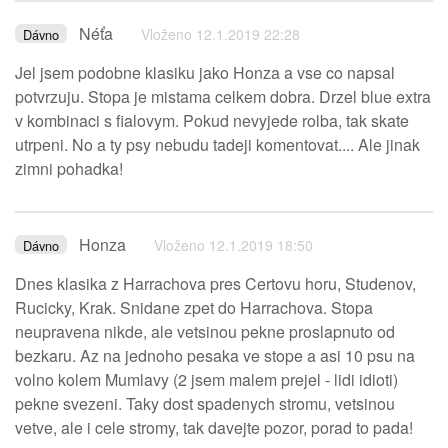
Néťa
Vloženo 12.1.2019 22:28
Dávno
Jel jsem podobne klasiku jako Honza a vse co napsal
potvrzuju. Stopa je mistama celkem dobra. Drzel blue extra
v kombinaci s fialovym. Pokud nevyjede rolba, tak skate
utrpeni. No a ty psy nebudu tadeji komentovat.... Ale jinak
zimni pohadka!
Honza
Vloženo 12.1.2019 18:50
Dávno
Dnes klasika z Harrachova pres Certovu horu, Studenov,
Rucicky, Krak. Snidane zpet do Harrachova. Stopa
neupravena nikde, ale vetsinou pekne proslapnuto od
bezkaru. Az na jednoho pesaka ve stope a asi 10 psu na
volno kolem Mumlavy (2 jsem malem prejel - lidi idioti)
pekne svezeni. Taky dost spadenych stromu, vetsinou
vetve, ale i cele stromy, tak davejte pozor, porad to pada!