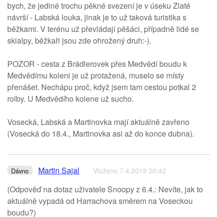
bych, že jediné trochu pěkné svezení je v úseku Zlaté
návrší - Labská louka, jinak je to už taková turistika s
běžkami. V terénu už převládají pěšáci, případně lidé se
skialpy, běžkaři jsou zde ohrožený druh:-).
POZOR - cesta z Brádlerovek přes Medvědí boudu k
Medvědímu koleni je už protažená, muselo se místy
přenášet. Nechápu proč, když jsem tam cestou potkal 2
rolby. U Medvědího kolene už sucho.
Vosecká, Labská a Martinovka mají aktuálně zavřeno
(Vosecká do 18.4., Martinovka asi až do konce dubna).
Martin Sajal
Vloženo 7.4.2019 20:42
Dávno
(Odpověď na dotaz uživatele Snoopy z 6.4.: Nevíte, jak to
aktuálně vypadá od Harrachova směrem na Voseckou
boudu?)