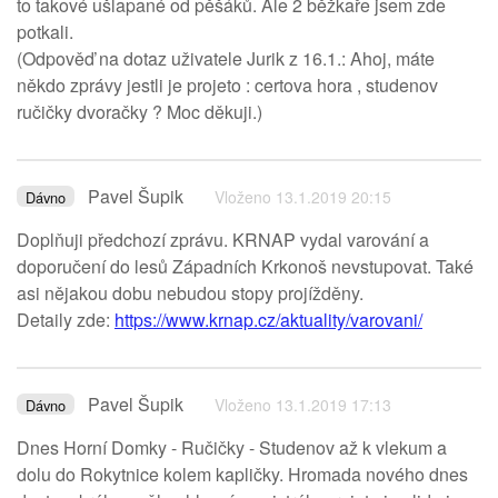
to takové ušlapané od pěšáků. Ale 2 běžkaře jsem zde
potkali.
(Odpověď na dotaz uživatele Jurik z 16.1.: Ahoj, máte
někdo zprávy jestli je projeto : certova hora , studenov
ručičky dvoračky ? Moc děkuji.)
Pavel Šupik
Vloženo 13.1.2019 20:15
Dávno
Doplňuji předchozí zprávu. KRNAP vydal varování a
doporučení do lesů Západních Krkonoš nevstupovat. Také
asi nějakou dobu nebudou stopy projížděny.
Detaily zde:
https://www.krnap.cz/aktuality/varovani/
Pavel Šupik
Vloženo 13.1.2019 17:13
Dávno
Dnes Horní Domky - Ručičky - Studenov až k vlekum a
dolu do Rokytnice kolem kapličky. Hromada nového dnes