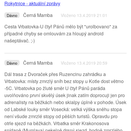
Rokytnice - aktuální zprávy
Černá Mamba
Vloženo 13.4.2019 21:01
Dávno
Cesta Vrbatovka-U čtyř Pánů mělo být "urolbovano" za
případné chyby se omlouvám za hloupý android
našeptávač. ;-)
Černá Mamba
Vloženo 13.4.2019 20:59
Dávno
Dál trasa z Dvoraček přes Ruzencinu zahrádku a
Vrbatovka: místy zmrzlý sníh bez stopy u Kotle dost větrno
-5C. Vrbatovka po žluté směr U čtyř Pánů paráda
uvolňováno první skvělý úsek jinak zatím doprocuji jen pro
adrenalisty na běžkách nebo skialpy úplně v pohode. Úsek
od Labské louky směr Vosecká: velká výška sněhu stopa
není všude zmrzlé stopy od pěších turistů. Opravdu pro
otrle sjezd na běžkách. Vrbatka směr Krakonosova
snídaně (Mumlava) pekelně drsný sjezd, hodně zmrzlého