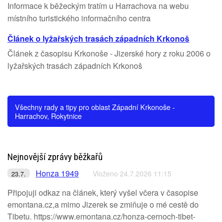
Informace k běžeckým tratím u Harrachova na webu
místního turistického informačního centra
Článek o lyžařských trasách západních Krkonoš
Článek z časopisu Krkonoše - Jizerské hory z roku 2006 o
lyžařských trasách západních Krkonoš
Všechny rady a tipy pro oblast Západní Krkonoše -
Harrachov, Rokytnice
Nejnovější zprávy běžkařů
Honza 1949
Vloženo 24.7.2026 11:15
23.7.
Připojuji odkaz na článek, který vyšel včera v časopise
emontana.cz,a mimo Jizerek se zmiňuje o mé cestě do
Tibetu. https://www.emontana.cz/honza-cernoch-tibet-