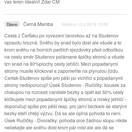
vas teren idealni! Zdar ČM
Černá Mamba
Vloženo 13.4.2019 13:00
Dávno
Cesta z Čerťaku po vyvezení lanovkou až na Studenov
opravdu hrozná. Sněhu by snad bylo dost ale všude a to
krom sněhu na horních partiích sjezdovky před odbočkou
na cestu směr Studenov polámane špičky stromů a všude
tzn snad na 80%plochy cesty jehličí. Mezi popadanymi
stromy musíte klickovat a zapomeňte na plynulou jízdu.
Certak-Studenov spíše pro pěší po vichřici s popadanymi
stromy nedoporucuji! Úsek Studenov - Ručičky: kousek za
chalupou na rozcesti nandate bezky a opět asi 50% cesty
kličkujete mezi popadanymi špičky stromů a mraky jehličí -
doporučuji spíše pro pěší resp. pro jarní bezkare se starými
bezky kteří chtějí výzvu. Dá se ale úplná pohoda to není.
Úsek Ručičky - Dvoračky: pohoda sice žádnou stopu nikde
nečekejte ale sněhu dost krom pár míst ale ale dá se