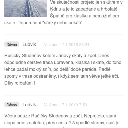
Ve skutečnosti projeto jen skůtrem v
týdnu a je to zapadané a hrbolaté.
Špatné pro klasiku a nemožné pro
skate. Doporučení "sáňky nebo pekáč".
Ludvík
Vloženo 17.1.2019 23:24
Dávno
Ručičky-Studenov-kolem Janovy skály a zpět. Dnes
odpoledne čerstvě trasa upravena, klasika i skate, do toho
lehce padal mokrý sníh, po delší době paráda. Padlé
stromy v trase odstraněny, i když sem tam větve ještě trčí.
Díky rolbařům !
Ludvík
Vloženo 17.1.2019 7:53
Dávno
Včera pouze Ručičky-Studenov a zpět. Neprojeto, stará
stopa není znatelná, přes cestu 2-3 spadlé stromy, spíš je