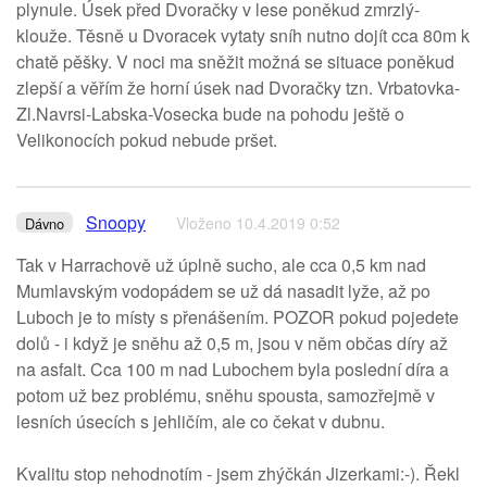
plynule. Úsek před Dvoračky v lese poněkud zmrzlý-
klouže. Těsně u Dvoracek vytaty sníh nutno dojít cca 80m k
chatě pěšky. V noci ma sněžit možná se situace poněkud
zlepší a věřím že horní úsek nad Dvoračky tzn. Vrbatovka-
Zl.Navrsi-Labska-Vosecka bude na pohodu ještě o
Velikonocích pokud nebude pršet.
Snoopy
Vloženo 10.4.2019 0:52
Dávno
Tak v Harrachově už úplně sucho, ale cca 0,5 km nad
Mumlavským vodopádem se už dá nasadit lyže, až po
Luboch je to místy s přenášením. POZOR pokud pojedete
dolů - i když je sněhu až 0,5 m, jsou v něm občas díry až
na asfalt. Cca 100 m nad Lubochem byla poslední díra a
potom už bez problému, sněhu spousta, samozřejmě v
lesních úsecích s jehličím, ale co čekat v dubnu.
Kvalitu stop nehodnotím - jsem zhýčkán Jizerkami:-). Řekl