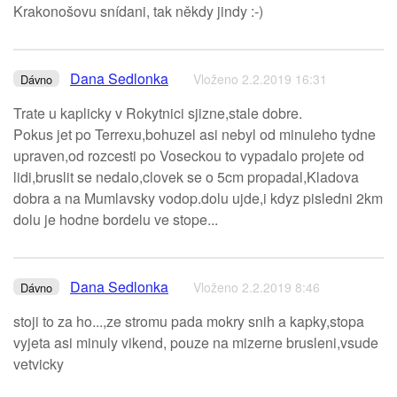
Krakonošovu snídani, tak někdy jindy :-)
Dana Sedlonka
Vloženo 2.2.2019 16:31
Dávno
Trate u kaplicky v Rokytnici sjizne,stale dobre.
Pokus jet po Terrexu,bohuzel asi nebyl od minuleho tydne
upraven,od rozcesti po Voseckou to vypadalo projete od
lidi,bruslit se nedalo,clovek se o 5cm propadal,Kladova
dobra a na Mumlavsky vodop.dolu ujde,i kdyz pisledni 2km
dolu je hodne bordelu ve stope...
Dana Sedlonka
Vloženo 2.2.2019 8:46
Dávno
stoji to za ho...,ze stromu pada mokry snih a kapky,stopa
vyjeta asi minuly vikend, pouze na mizerne brusleni,vsude
vetvicky