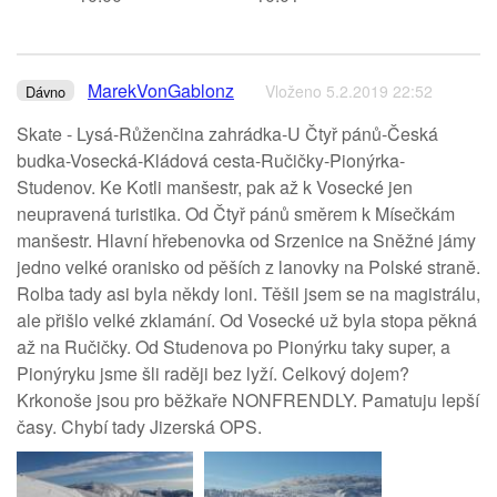
MarekVonGablonz
Vloženo 5.2.2019 22:52
Dávno
Skate - Lysá-Růženčina zahrádka-U Čtyř pánů-Česká
budka-Vosecká-Kládová cesta-Ručičky-Pionýrka-
Studenov. Ke Kotli manšestr, pak až k Vosecké jen
neupravená turistika. Od Čtyř pánů směrem k Mísečkám
manšestr. Hlavní hřebenovka od Srzenice na Sněžné jámy
jedno velké oranisko od pěších z lanovky na Polské straně.
Rolba tady asi byla někdy loni. Těšil jsem se na magistrálu,
ale přišlo velké zklamání. Od Vosecké už byla stopa pěkná
až na Ručičky. Od Studenova po Pionýrku taky super, a
Pionýryku jsme šli raději bez lyží. Celkový dojem?
Krkonoše jsou pro běžkaře NONFRENDLY. Pamatuju lepší
časy. Chybí tady Jizerská OPS.