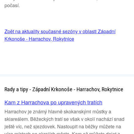
počasí.
Zpět na aktuality současné sezóny v oblasti Západní
Krkonoše - Harrachov, Rokytnice
Rady a tipy - Západní Krkonoše - Harrachov, Rokytnice
Kam z Harrachova po upravených tratích
Harrachov je známý hlavně skokanskými můstky a
skiareálem. Běžeckých tratí se však v okolí nachází snad
ještě víc, než sjezdovek. Nastoupit na běžky můžete na
více místech na okrajích města. Kam až můžete dojet z