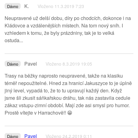
K.
Vloženo 11.3.2019 7:23
Dávno
Neupravené už delší dobu, díry po chodcích, dokonce i na
Kládovce a vzdálenějších místech. Na tom nový sníh. I
vzhledem k tomu, že byly prázdniny, tak je to velká
ostuda...
Pavel
Vloženo 8.3.2019 19:05
Dávno
Trasy na běžky naprosto neupravené, takže na klasiku
téměř nepoužitelné. Hned za hranicí Jakuszyce to je úplně
jiný level, vypadá to, že to tu upravují každý den. Když
jsme šli zkusit sáňkařskou dráhu, tak nás zastavila cedule
zákaz vstupu-zimní období. Mají zde asi smysl pro humor.
Prostě vítejte v Harrachově!! 😁
Pavel
Vloženo 24.2.2019 0:11
Dávno