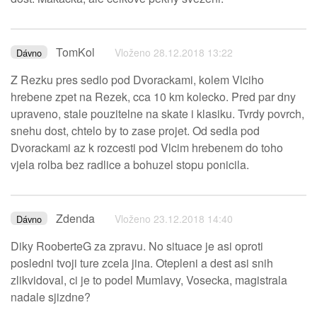
TomKol
Vloženo 28.12.2018 13:22
Dávno
Z Rezku pres sedlo pod Dvorackami, kolem Vlciho
hrebene zpet na Rezek, cca 10 km kolecko. Pred par dny
upraveno, stale pouzitelne na skate i klasiku. Tvrdy povrch,
snehu dost, chtelo by to zase projet. Od sedla pod
Dvorackami az k rozcesti pod Vlcim hrebenem do toho
vjela rolba bez radlice a bohuzel stopu ponicila.
Zdenda
Vloženo 23.12.2018 14:40
Dávno
Diky RooberteG za zpravu. No situace je asi oproti
posledni tvoji ture zcela jina. Otepleni a dest asi snih
zlikvidoval, ci je to podel Mumlavy, Vosecka, magistrala
nadale sjizdne?