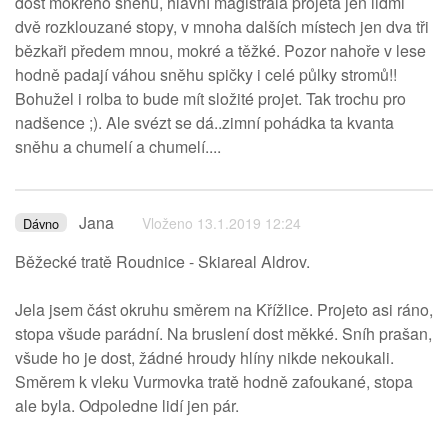
dost mokrého sněhu, hlavní magistrála projeta jen lidmi
dvě rozklouzané stopy, v mnoha dalších místech jen dva tři
bězkaři předem mnou, mokré a těžké. Pozor nahoře v lese
hodně padají váhou sněhu spičky i celé půlky stromů!!
Bohužel i rolba to bude mít složité projet. Tak trochu pro
nadšence ;). Ale svézt se dá..zimní pohádka ta kvanta
sněhu a chumelí a chumelí....
Jana
Vloženo 13.1.2019 12:24
Dávno
Běžecké tratě Roudnice - Skiareal Aldrov.
Jela jsem část okruhu směrem na Křížlice. Projeto asi ráno,
stopa všude parádní. Na bruslení dost měkké. Sníh prašan,
všude ho je dost, žádné hroudy hlíny nikde nekoukali.
Směrem k vleku Vurmovka tratě hodně zafoukané, stopa
ale byla. Odpoledne lidí jen pár.