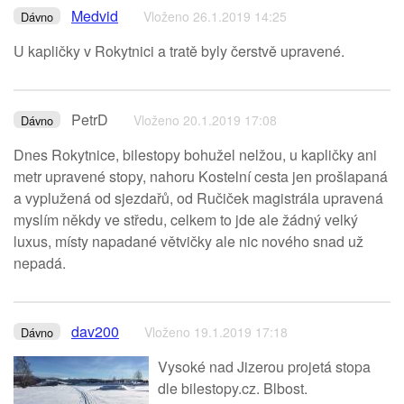
Medvid
Vloženo 26.1.2019 14:25
Dávno
U kapličky v Rokytnici a tratě byly čerstvě upravené.
PetrD
Vloženo 20.1.2019 17:08
Dávno
Dnes Rokytnice, bilestopy bohužel nelžou, u kapličky ani
metr upravené stopy, nahoru Kostelní cesta jen prošlapaná
a vyplužená od sjezdařů, od Ručiček magistrála upravená
myslím někdy ve středu, celkem to jde ale žádný velký
luxus, místy napadané větvičky ale nic nového snad už
nepadá.
dav200
Vloženo 19.1.2019 17:18
Dávno
Vysoké nad Jizerou projetá stopa
dle bilestopy.cz. Blbost.