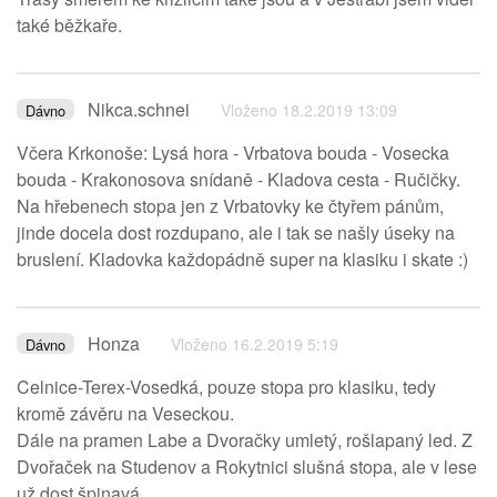
také běžkaře.
Nikca.schnei
Vloženo 18.2.2019 13:09
Dávno
Včera Krkonoše: Lysá hora - Vrbatova bouda - Vosecka
bouda - Krakonosova snídaně - Kladova cesta - Ručičky.
Na hřebenech stopa jen z Vrbatovky ke čtyřem pánům,
jinde docela dost rozdupano, ale i tak se našly úseky na
bruslení. Kladovka každopádně super na klasiku i skate :)
Honza
Vloženo 16.2.2019 5:19
Dávno
Celnice-Terex-Vosedká, pouze stopa pro klasiku, tedy
kromě závěru na Veseckou.
Dále na pramen Labe a Dvoračky umletý, rošlapaný led. Z
Dvořaček na Studenov a Rokytnici slušná stopa, ale v lese
už dost špinavá.