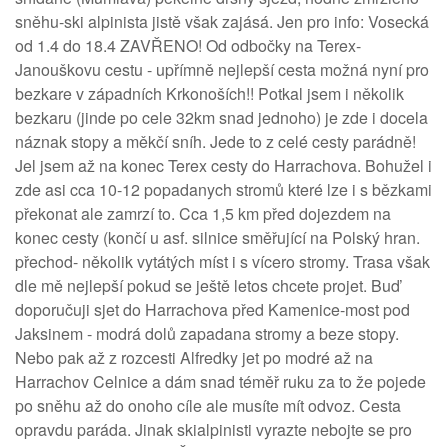
sněhu-ski alpinista jistě však zajásá. Jen pro info: Vosecká
od 1.4 do 18.4 ZAVŘENO! Od odbočky na Terex-
Janouškovu cestu - upřímně nejlepší cesta možná nyní pro
bezkare v západních Krkonoších!! Potkal jsem i několik
bezkaru (jinde po cele 32km snad jednoho) je zde i docela
náznak stopy a měkčí sníh. Jede to z celé cesty parádně!
Jel jsem až na konec Terex cesty do Harrachova. Bohužel i
zde asi cca 10-12 popadanych stromů které lze i s bězkami
překonat ale zamrzí to. Cca 1,5 km před dojezdem na
konec cesty (končí u asf. silnice směřující na Polský hran.
přechod- několik vytátých míst i s vícero stromy. Trasa však
dle mě nejlepší pokud se ještě letos chcete projet. Buď
doporučuji sjet do Harrachova před Kamenice-most pod
Jaksinem - modrá dolů zapadana stromy a beze stopy.
Nebo pak až z rozcesti Alfredky jet po modré až na
Harrachov Celnice a dám snad téměř ruku za to že pojede
po sněhu až do onoho cíle ale musíte mít odvoz. Cesta
opravdu paráda. Jinak skialpinisti vyrazte nebojte se pro