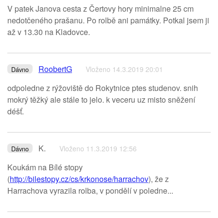
V patek Janova cesta z Čertovy hory minimalne 25 cm
nedotčeného prašanu. Po rolbě ani památky. Potkal jsem ji
až v 13.30 na Kladovce.
RoobertG
Vloženo 14.3.2019 20:01
Dávno
odpoledne z rýžoviště do Rokytnice ptes studenov. snih
mokrý těžký ale stále to jelo. k veceru uz misto sněžení
déšť.
K.
Vloženo 11.3.2019 12:56
Dávno
Koukám na Bílé stopy
(
http://bilestopy.cz/cs/krkonose/harrachov
), že z
Harrachova vyrazila rolba, v pondělí v poledne...