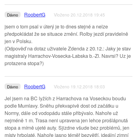
RoobertG
Vloženo 20.12.2018 19:45
Dávno
jsem o tom psal v úterý je to dnes stejné a nelze
předpokládat že se situace změní. Rolby jezdí pravidelně
jen v Polsku.
(Odpověď na dotaz uživatele Zdenda z 20.12.: Jaky je stav
magistraly Harrachov-Vosecka-Labska b.-Zl. Navrsi? Uz je
protazena stopa?)
RoobertG
Vloženo 19.12.2018 18:03
Dávno
Jel jsem na BC lyžích z Harrachova na Voseckou boudu
podle Mumlavy. Sněhu překvapivě dost od začátku u
Normy, dále od vodopádu stále přibývalo. Nahoře už
nejméně 1 m. Trasa neni upravena jen lehce prošlápnutá
stopa a mírně ujeté auty. Sjizdne všude bez problémů, jen
místy hrbolaté. Nahoře jasno téměř bezvětří, ideální zimní