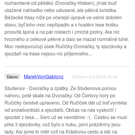
rozhamtané od pěšáků (Dvoračky-hřeben), jinak buď
utažené nahladko nebo udusané, ale pěkná turistika.
Běžecké trasy níže po včerejší úpravě ve velmi dobrém
stavu, byť toho moc nepřipadlo a v hustém lese trošku
prosvítá špína a na pár místech i zmrzlé plotny. Ale nic
hrozného a celkově pěkné a dalo se mazat normálně tuhé.
Moc nedoporučuji úsek Ručičky-Dvoračky, ty sjezdovky a
sjezdaři na trase nejsou nic příjemného...
MarekVonGablonz
Vloženo 4.2.2019 16:44
Dávno
Studenov - Dvoračky a zpátky. Ze Studenova pomou
nahoru, poté skate na Dvoračky. Od Čertovy hory po
Ručičky čerstvě upraveno. Od Ručiček dál už trať vymleta
od snowbordistů a sjezdařů. Občas na nás vyskočil i
sjezdař z lesa.... Sem už se nevrátíme :-( . Cestou se musí
přes 3 sjezdovky, což bylo o hubu, jarní prázdniny jsou
tady. Asi jsme to měli vzít na Kládovou cestu a dál na